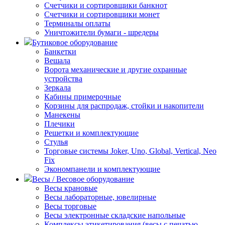
Счетчики и сортировщики банкнот
Счетчики и сортировщики монет
Терминалы оплаты
Уничтожители бумаги - шредеры
Бутиковое оборудование
Банкетки
Вешала
Ворота механические и другие охранные
устройства
Зеркала
Кабины примерочные
Корзины для распродаж, стойки и накопители
Манекены
Плечики
Решетки и комплектующие
Стулья
Торговые системы Joker, Uno, Global, Vertical, Neo
Fix
Экономпанели и комплектующие
Весы / Весовое оборудование
Весы крановые
Весы лабораторные, ювелирные
Весы торговые
Весы электронные складские напольные
Комплексы этикетирования (весы с печатью