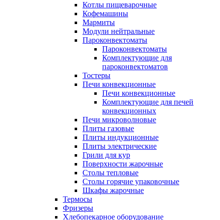
Котлы пищеварочные
Кофемашины
Мармиты
Модули нейтральные
Пароконвектоматы
Пароконвектоматы
Комплектующие для
пароконвектоматов
Тостеры
Печи конвекционные
Печи конвекционные
Комплектующие для печей
конвекционных
Печи микроволновые
Плиты газовые
Плиты индукционные
Плиты электрические
Грили для кур
Поверхности жарочные
Столы тепловые
Столы горячие упаковочные
Шкафы жарочные
Термосы
Фризеры
Хлебопекарное оборудование