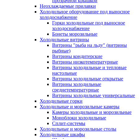
прозрачной крышкой
Неохлаждаемые прилавки
Холодильное оборудование под выносное
холодоснабжение
Горки холодильные под выносное
холодоснабжение
Бонеты морозильные
Холодильные витрины
Витрины "рыба на льду" (витрины
рыбные)
Витрины кондитерские
Витрины низкотемпературные
Витрины холодильные и тепловые
настольные
Витрины холодильные открытые
Витрины холодильные
среднетемпературные
Витрины холодильные универсальные
Холодильные горки
Холодильные и морозильные камеры
Камеры холодильные и морозильные
Моноблоки холодильные
Сплит-системы
Холодильные и морозильные столы
Холодильные шкафы