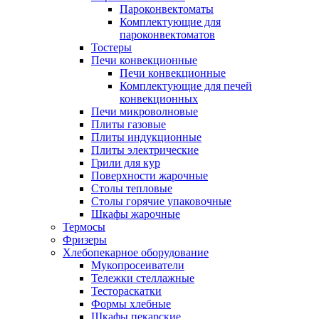
Пароконвектоматы
Комплектующие для
пароконвектоматов
Тостеры
Печи конвекционные
Печи конвекционные
Комплектующие для печей
конвекционных
Печи микроволновые
Плиты газовые
Плиты индукционные
Плиты электрические
Грили для кур
Поверхности жарочные
Столы тепловые
Столы горячие упаковочные
Шкафы жарочные
Термосы
Фризеры
Хлебопекарное оборудование
Мукопросеиватели
Тележки стеллажные
Тестораскатки
Формы хлебные
Шкафы пекарские