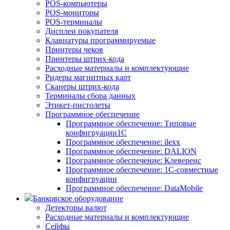
POS-компьютеры
POS-мониторы
POS-терминалы
Дисплеи покупателя
Клавиатуры программируемые
Принтеры чеков
Принтеры штрих-кода
Расходные материалы и комплектующие
Ридеры магнитных карт
Сканеры штрих-кода
Терминалы сбора данных
Этикет-пистолеты
Программное обеспечение
Программное обеспечение: Типовые
конфигруации1С
Программное обеспечение: ilexx
Программное обеспечение: DALION
Программное обеспечение: Клеверенс
Программное обеспечение: 1С-совместные
конфигруации
Программное обеспечение: DataMobile
Банковское оборудование
Детекторы валют
Расходные материалы и комплектующие
Сейфы