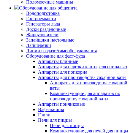
Поломоечные машины
Оборудование для общепита
Водоподготовка
Гастроемкости
Генераторы льда
Доски разделочные
Жироуловители
Запайщики настольные
Лапшерезки
Линии раздачи/самообслуживания
Оборудование для фаст-фуда
Аппараты блинные
Аппараты для нарезки картофеля спиралью
Аппараты для попкорна
Аппараты для производства сахарной ваты
Аппараты для производства сахарной
ваты
Комплектующие для аппаратов по
производству сахарной ваты
Аппараты пончиковые
Вафельницы
Грили
Печи для пиццы
Печи для пиццы
Комплектующие для печей для пиццы