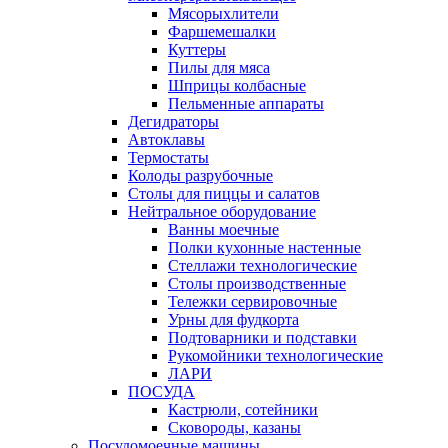
Мясорыхлители
Фаршемешалки
Куттеры
Пилы для мяса
Шприцы колбасные
Пельменные аппараты
Дегидраторы
Автоклавы
Термостаты
Колоды разрубочные
Столы для пиццы и салатов
Нейтральное оборудование
Ванны моечные
Полки кухонные настенные
Стеллажи технологические
Столы производственные
Тележки сервировочные
Урны для фудкорта
Подтоварники и подставки
Рукомойники технологические
ЛАРИ
ПОСУДА
Кастрюли, сотейники
Сковороды, казаны
Посудомоечные машины