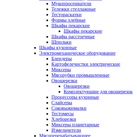
Мукопросеиватели
Тележки стеллажные
Тестораскатки
Формы хлебные
Шкафы пекарские
Шкафы пекарские
Шкафы расстоечные
Шпильки
Шкафы кухонные
Электромеханическое оборудование
Блендеры
Картофелечистки электрические
Миксеры
Мясорубки промышленные
Овощерезки
Овощерезки
Комплектующие для овощерезок
Процессоры кухонные
Слайсеры
Соковыжималки
Тестомесы
Хлеборезки
Миксеры планетарные
Измельчители
Мясоперерабатывающее