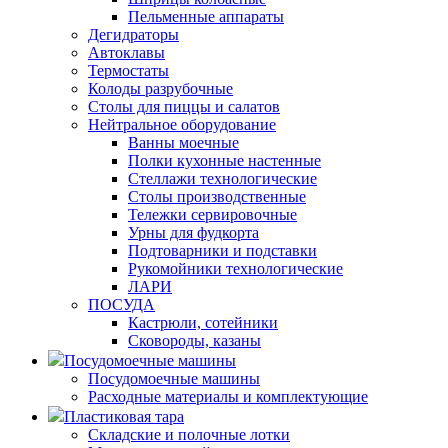
Пельменные аппараты
Дегидраторы
Автоклавы
Термостаты
Колоды разрубочные
Столы для пиццы и салатов
Нейтральное оборудование
Ванны моечные
Полки кухонные настенные
Стеллажи технологические
Столы производственные
Тележки сервировочные
Урны для фудкорта
Подтоварники и подставки
Рукомойники технологические
ЛАРИ
ПОСУДА
Кастрюли, сотейники
Сковороды, казаны
Посудомоечные машины
Посудомоечные машины
Расходные материалы и комплектующие
Пластиковая тара
Складские и полочные лотки