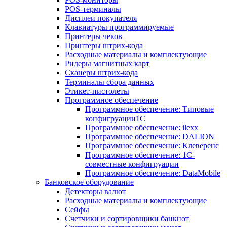
POS-терминалы
Дисплеи покупателя
Клавиатуры программируемые
Принтеры чеков
Принтеры штрих-кода
Расходные материалы и комплектующие
Ридеры магнитных карт
Сканеры штрих-кода
Терминалы сбора данных
Этикет-пистолеты
Программное обеспечение
Программное обеспечение: Типовые
конфигруации1С
Программное обеспечение: ilexx
Программное обеспечение: DALION
Программное обеспечение: Клеверенс
Программное обеспечение: 1С-
совместные конфигруации
Программное обеспечение: DataMobile
Банковское оборудование
Детекторы валют
Расходные материалы и комплектующие
Сейфы
Счетчики и сортировщики банкнот