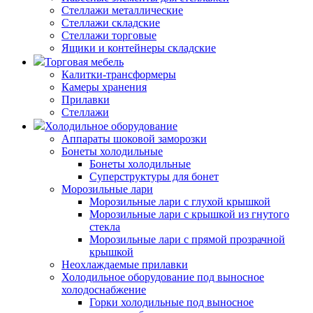
Стеллажи металлические
Стеллажи складские
Стеллажи торговые
Ящики и контейнеры складские
Торговая мебель
Калитки-трансформеры
Камеры хранения
Прилавки
Стеллажи
Холодильное оборудование
Аппараты шоковой заморозки
Бонеты холодильные
Бонеты холодильные
Суперструктуры для бонет
Морозильные лари
Морозильные лари с глухой крышкой
Морозильные лари с крышкой из гнутого
стекла
Морозильные лари с прямой прозрачной
крышкой
Неохлаждаемые прилавки
Холодильное оборудование под выносное
холодоснабжение
Горки холодильные под выносное