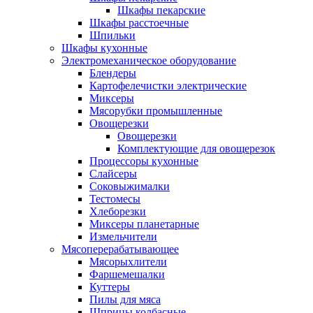
Шкафы пекарские
Шкафы расстоечные
Шпильки
Шкафы кухонные
Электромеханическое оборудование
Блендеры
Картофелечистки электрические
Миксеры
Мясорубки промышленные
Овощерезки
Овощерезки
Комплектующие для овощерезок
Процессоры кухонные
Слайсеры
Соковыжималки
Тестомесы
Хлеборезки
Миксеры планетарные
Измельчители
Мясоперерабатывающее
Мясорыхлители
Фаршемешалки
Куттеры
Пилы для мяса
Шприцы колбасные