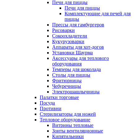
Печи для пиццы
Печи для пиццы
Комплектующие для печей для
пиццы
Прессы для гамбургеров
Рисоварки
Сокоохладители
Кукурузоварки
Аппараты для хот-догов
Установки Шаурма
Аксессуары для теплового
оборудования
Темперы для шоколада
Столы для пиццы
Фритюрницы
Чебуречницы
Электрошашлычницы
Палатки торговые
Посуда
Противни
Стерилизаторы для ножей
Тепловое оборудование
Витрины тепловые
Зонты вентиляционные
Кипятильники