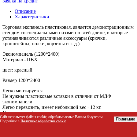
Заявка на кредит
Описание
Характеристики
Торговая экопанель пластиковая, является демонстрационным
стендом со специальными пазами по всей длине, в которые
устанавливаются различные аксессуары (крючки,
кронштейны, полки, корзины и т. д.).
Экономпанель (1200*2400)
Материал - ПВХ
цвет: красный
Размер 1200*2400
Легко монтируется
Не нужны пластиковые вставки в отличии от МДФ
экономпанели
Легко перевозить, имеет небольшой вес - 12 кг.
Упаковка - гофкартон
Сайт использует файлы cookie, обрабатываемые Вашим браузером.
Комплектуется боковыми заглушками
Принимаю
Подробнее в
Политике обработки cookie
.
Материал
ПВХ
Количество в упаковке
1 шт.