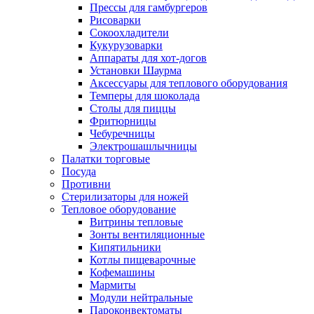
Прессы для гамбургеров
Рисоварки
Сокоохладители
Кукурузоварки
Аппараты для хот-догов
Установки Шаурма
Аксессуары для теплового оборудования
Темперы для шоколада
Столы для пиццы
Фритюрницы
Чебуречницы
Электрошашлычницы
Палатки торговые
Посуда
Противни
Стерилизаторы для ножей
Тепловое оборудование
Витрины тепловые
Зонты вентиляционные
Кипятильники
Котлы пищеварочные
Кофемашины
Мармиты
Модули нейтральные
Пароконвектоматы