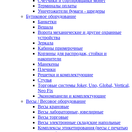
Счетчики и сортировщики монет
Терминалы оплаты
Уничтожители бумаги - шредеры
Бутиковое оборудование
Банкетки
Вешала
Ворота механические и другие охранные
устройства
Зеркала
Кабины примерочные
Корзины для распродаж, стойки и
накопители
Манекены
Плечики
Решетки и комплектующие
Стулья
Торговые системы Joker, Uno, Global, Vertical,
Neo Fix
Экономпанели и комплектующие
Весы / Весовое оборудование
Весы крановые
Весы лабораторные, ювелирные
Весы торговые
Весы электронные складские напольные
Комплексы этикетирования (весы с печатью