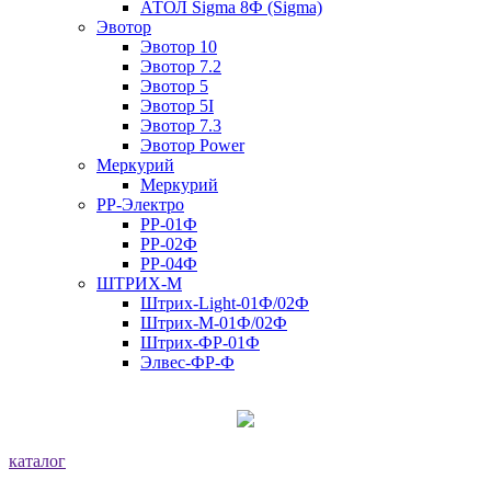
АТОЛ Sigma 8Ф (Sigma)
Эвотор
Эвотор 10
Эвотор 7.2
Эвотор 5
Эвотор 5I
Эвотор 7.3
Эвотор Power
Меркурий
Меркурий
РР-Электро
РР-01Ф
РР-02Ф
РР-04Ф
ШТРИХ-М
Штрих-Light-01Ф/02Ф
Штрих-М-01Ф/02Ф
Штрих-ФР-01Ф
Элвес-ФР-Ф
каталог