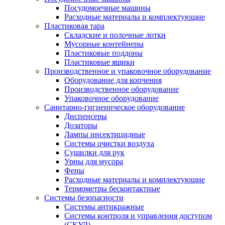
Посудомоечные машины
Расходные материалы и комплектующие
Пластиковая тара
Складские и полочные лотки
Мусорные контейнеры
Пластиковые поддоны
Пластиковые ящики
Производственное и упаковочное оборудование
Оборудование для копчения
Производственное оборудование
Упаковочное оборудование
Санитарно-гигиеническое оборудование
Диспенсеры
Дозаторы
Лампы инсектицидные
Системы очистки воздуха
Сушилки для рук
Урны для мусора
Фены
Расходные материалы и комплектующие
Термометры бесконтактные
Системы безопасности
Системы антикражные
Системы контроля и управления доступом
(СКУД)