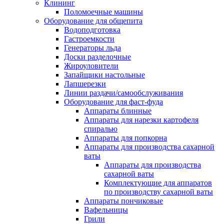
Клининг
Поломоечные машины
Оборудование для общепита
Водоподготовка
Гастроемкости
Генераторы льда
Доски разделочные
Жироуловители
Запайщики настольные
Лапшерезки
Линии раздачи/самообслуживания
Оборудование для фаст-фуда
Аппараты блинные
Аппараты для нарезки картофеля
спиралью
Аппараты для попкорна
Аппараты для производства сахарной
ваты
Аппараты для производства
сахарной ваты
Комплектующие для аппаратов
по производству сахарной ваты
Аппараты пончиковые
Вафельницы
Грили