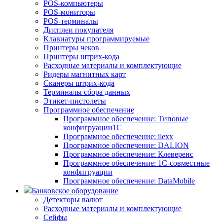
POS-компьютеры
POS-мониторы
POS-терминалы
Дисплеи покупателя
Клавиатуры программируемые
Принтеры чеков
Принтеры штрих-кода
Расходные материалы и комплектующие
Ридеры магнитных карт
Сканеры штрих-кода
Терминалы сбора данных
Этикет-пистолеты
Программное обеспечение
Программное обеспечение: Типовые
конфигруации1С
Программное обеспечение: ilexx
Программное обеспечение: DALION
Программное обеспечение: Клеверенс
Программное обеспечение: 1С-совместные
конфигруации
Программное обеспечение: DataMobile
Банковское оборудование
Детекторы валют
Расходные материалы и комплектующие
Сейфы