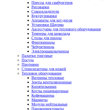
Прессы для гамбургеров
Рисоварки
Сокоохладители
Кукурузоварки
Аппараты для хот-догов
Установки Шаурма
Аксессуары для теплового оборудования
Темперы для шоколада
Столы для пиццы
Фритюрницы
Чебуречницы
Электрошашлычницы
Палатки торговые
Посуда
Противни
Стерилизаторы для ножей
Тепловое оборудование
Витрины тепловые
Зонты вентиляционные
Кипятильники
Котлы пищеварочные
Кофемашины
Мармиты
Модули нейтральные
Пароконвектоматы