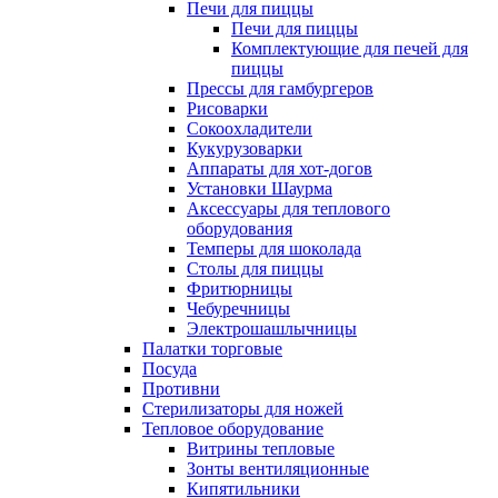
Печи для пиццы
Печи для пиццы
Комплектующие для печей для
пиццы
Прессы для гамбургеров
Рисоварки
Сокоохладители
Кукурузоварки
Аппараты для хот-догов
Установки Шаурма
Аксессуары для теплового
оборудования
Темперы для шоколада
Столы для пиццы
Фритюрницы
Чебуречницы
Электрошашлычницы
Палатки торговые
Посуда
Противни
Стерилизаторы для ножей
Тепловое оборудование
Витрины тепловые
Зонты вентиляционные
Кипятильники