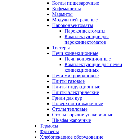
Котлы пищеварочные
Кофемашины
Мармиты
Модули нейтральные
Пароконвектоматы
Пароконвектоматы
Комплектующие для
пароконвектоматов
Тостеры
Печи конвекционные
Печи конвекционные
Комплектующие для печей
конвекционных
Печи микроволновые
Плиты газовые
Плиты индукционные
Плиты электрические
Грили для кур
Поверхности жарочные
Столы тепловые
Столы горячие упаковочные
Шкафы жарочные
Термосы
Фризеры
Хлебопекарное оборудование