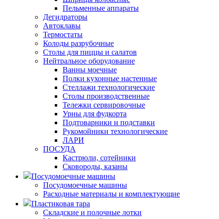
Пельменные аппараты
Дегидраторы
Автоклавы
Термостаты
Колоды разрубочные
Столы для пиццы и салатов
Нейтральное оборудование
Ванны моечные
Полки кухонные настенные
Стеллажи технологические
Столы производственные
Тележки сервировочные
Урны для фудкорта
Подтоварники и подставки
Рукомойники технологические
ЛАРИ
ПОСУДА
Кастрюли, сотейники
Сковороды, казаны
Посудомоечные машины
Посудомоечные машины
Расходные материалы и комплектующие
Пластиковая тара
Складские и полочные лотки