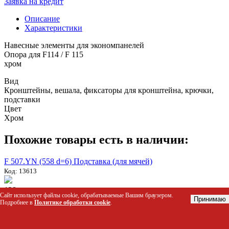
Заявка на кредит
Описание
Характеристики
Навесные элементы для экономпанелей
Опора для F114 / F 115
хром
Вид
Кронштейны, вешала, фиксаторы для кронштейна, крючки,
подставки
Цвет
Хром
Похожие товары есть в наличии:
F 507.YN (558 d=6) Подставка (для мячей)
Код: 13613
128 р.
Сайт использует файлы cookie, обрабатываемые Вашим браузером.
Узнать скидку!
Принимаю
Подробнее в
Политике обработки cookie
.
Пластиковые вставки (1200мм) APN.046.BG бежевые
Код: 05808