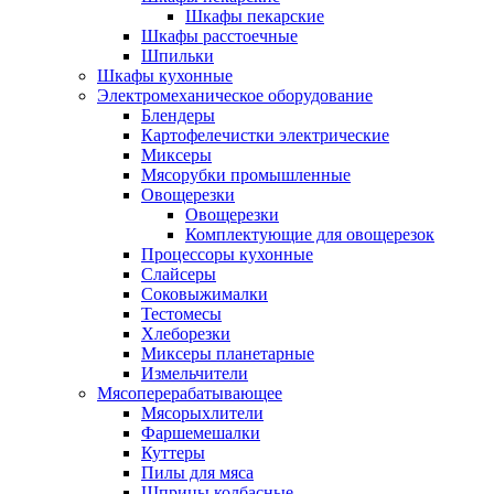
Шкафы пекарские
Шкафы расстоечные
Шпильки
Шкафы кухонные
Электромеханическое оборудование
Блендеры
Картофелечистки электрические
Миксеры
Мясорубки промышленные
Овощерезки
Овощерезки
Комплектующие для овощерезок
Процессоры кухонные
Слайсеры
Соковыжималки
Тестомесы
Хлеборезки
Миксеры планетарные
Измельчители
Мясоперерабатывающее
Мясорыхлители
Фаршемешалки
Куттеры
Пилы для мяса
Шприцы колбасные