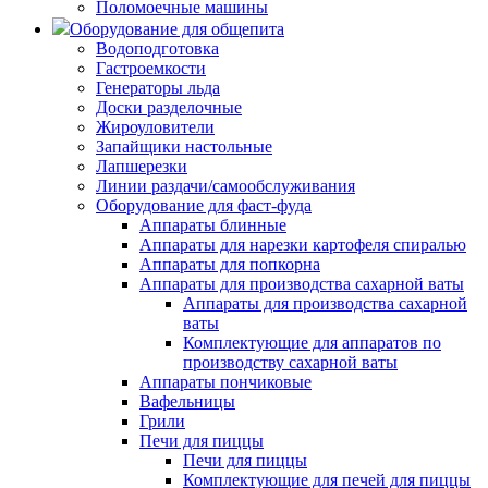
Поломоечные машины
Оборудование для общепита
Водоподготовка
Гастроемкости
Генераторы льда
Доски разделочные
Жироуловители
Запайщики настольные
Лапшерезки
Линии раздачи/самообслуживания
Оборудование для фаст-фуда
Аппараты блинные
Аппараты для нарезки картофеля спиралью
Аппараты для попкорна
Аппараты для производства сахарной ваты
Аппараты для производства сахарной
ваты
Комплектующие для аппаратов по
производству сахарной ваты
Аппараты пончиковые
Вафельницы
Грили
Печи для пиццы
Печи для пиццы
Комплектующие для печей для пиццы