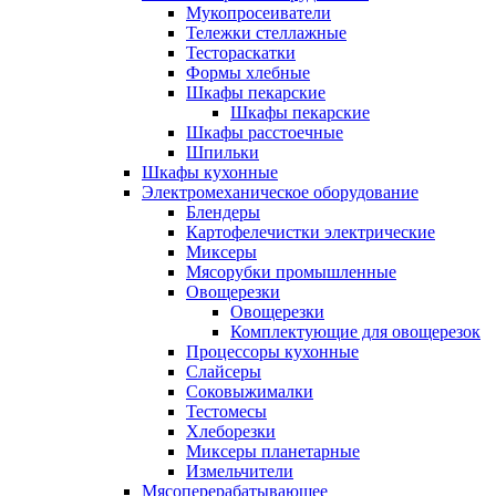
Мукопросеиватели
Тележки стеллажные
Тестораскатки
Формы хлебные
Шкафы пекарские
Шкафы пекарские
Шкафы расстоечные
Шпильки
Шкафы кухонные
Электромеханическое оборудование
Блендеры
Картофелечистки электрические
Миксеры
Мясорубки промышленные
Овощерезки
Овощерезки
Комплектующие для овощерезок
Процессоры кухонные
Слайсеры
Соковыжималки
Тестомесы
Хлеборезки
Миксеры планетарные
Измельчители
Мясоперерабатывающее