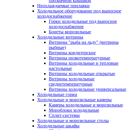
прозрачной крышкой
Неохлаждаемые прилавки
Холодильное оборудование под выносное
холодоснабжение
Горки холодильные под выносное
холодоснабжение
Бонеты морозильные
Холодильные витрины
Витрины "рыба на льду" (витрины
рыбные)
Витрины кондитерские
Витрины низкотемпературные
Витрины холодильные и тепловые
настольные
Витрины холодильные открытые
Витрины холодильные
среднетемпературные
Витрины холодильные универсальные
Холодильные горки
Холодильные и морозильные камеры
Камеры холодильные и морозильные
Моноблоки холодильные
Сплит-системы
Холодильные и морозильные столы
Холодильные шкафы