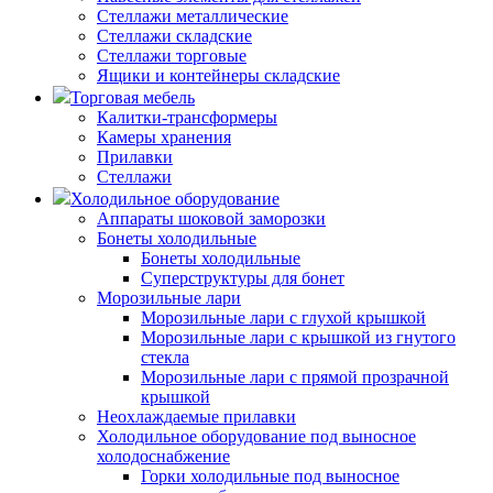
Стеллажи металлические
Стеллажи складские
Стеллажи торговые
Ящики и контейнеры складские
Торговая мебель
Калитки-трансформеры
Камеры хранения
Прилавки
Стеллажи
Холодильное оборудование
Аппараты шоковой заморозки
Бонеты холодильные
Бонеты холодильные
Суперструктуры для бонет
Морозильные лари
Морозильные лари с глухой крышкой
Морозильные лари с крышкой из гнутого
стекла
Морозильные лари с прямой прозрачной
крышкой
Неохлаждаемые прилавки
Холодильное оборудование под выносное
холодоснабжение
Горки холодильные под выносное