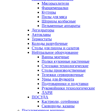
Мясорыхлители
Фаршемешалки
Куттеры
Пилы для мяса
Шприцы колбасные
Пельменные аппараты
Дегидраторы
Автоклавы
Термостаты
Колоды разрубочные
Столы для пиццы и салатов
Нейтральное оборудование
Ванны моечные
Полки кухонные настенные
Стеллажи технологические
Столы производственные
Тележки сервировочные
Урны для фудкорта
Подтоварники и подставки
Рукомойники технологические
ЛАРИ
ПОСУДА
Кастрюли, сотейники
Сковороды, казаны
Посудомоечные машины