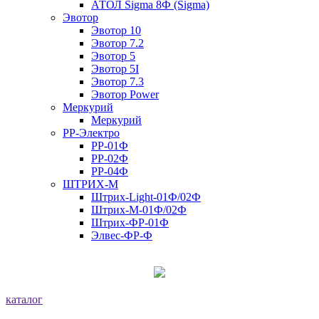
АТОЛ Sigma 8Ф (Sigma)
Эвотор
Эвотор 10
Эвотор 7.2
Эвотор 5
Эвотор 5I
Эвотор 7.3
Эвотор Power
Меркурий
Меркурий
РР-Электро
РР-01Ф
РР-02Ф
РР-04Ф
ШТРИХ-М
Штрих-Light-01Ф/02Ф
Штрих-М-01Ф/02Ф
Штрих-ФР-01Ф
Элвес-ФР-Ф
каталог