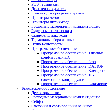
POS-терминалы
Дисплеи покупателя
Клавиатуры программируемые
Принтеры чеков
Принтеры штрих-кода
Расходные материалы и комплектующие
Ридеры магнитных карт
Сканеры штрих-кода
Терминалы сбора данных
Этикет-пистолеты
Программное обеспечение
Программное обеспечение: Типовые
конфигруации1С
Программное обеспечение: ilexx
Программное обеспечение: DALION
Программное обеспечение: Клеверенс
Программное обеспечение: 1С-
совместные конфигруации
Программное обеспечение: DataMobile
Банковское оборудование
Детекторы валют
Расходные материалы и комплектующие
Сейфы
Счетчики и сортировщики банкнот