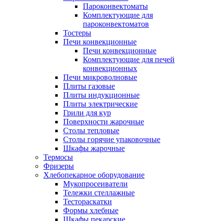
Пароконвектоматы
Комплектующие для
пароконвектоматов
Тостеры
Печи конвекционные
Печи конвекционные
Комплектующие для печей
конвекционных
Печи микроволновые
Плиты газовые
Плиты индукционные
Плиты электрические
Грили для кур
Поверхности жарочные
Столы тепловые
Столы горячие упаковочные
Шкафы жарочные
Термосы
Фризеры
Хлебопекарное оборудование
Мукопросеиватели
Тележки стеллажные
Тестораскатки
Формы хлебные
Шкафы пекарские