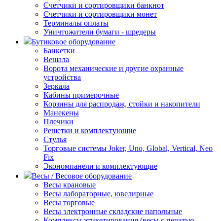
Счетчики и сортировщики банкнот
Счетчики и сортировщики монет
Терминалы оплаты
Уничтожители бумаги - шредеры
Бутиковое оборудование
Банкетки
Вешала
Ворота механические и другие охранные
устройства
Зеркала
Кабины примерочные
Корзины для распродаж, стойки и накопители
Манекены
Плечики
Решетки и комплектующие
Стулья
Торговые системы Joker, Uno, Global, Vertical, Neo
Fix
Экономпанели и комплектующие
Весы / Весовое оборудование
Весы крановые
Весы лабораторные, ювелирные
Весы торговые
Весы электронные складские напольные
Комплексы этикетирования (весы с печатью