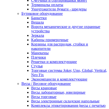
Счетчики и сортировщики монет
Терминалы оплаты
Уничтожители бумаги - шредеры
Бутиковое оборудование
Банкетки
Вешала
Ворота механические и другие охранные
устройства
Зеркала
Кабины примерочные
Корзины для распродаж, стойки и
накопители
Манекены
Плечики
Решетки и комплектующие
Стулья
Торговые системы Joker, Uno, Global, Vertical,
Neo Fix
Экономпанели и комплектующие
Весы / Весовое оборудование
Весы крановые
Весы лабораторные, ювелирные
Весы торговые
Весы электронные складские напольные
Комплексы этикетирования (весы с печатью