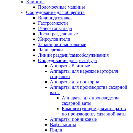
Клининг
Поломоечные машины
Оборудование для общепита
Водоподготовка
Гастроемкости
Генераторы льда
Доски разделочные
Жироуловители
Запайщики настольные
Лапшерезки
Линии раздачи/самообслуживания
Оборудование для фаст-фуда
Аппараты блинные
Аппараты для нарезки картофеля
спиралью
Аппараты для попкорна
Аппараты для производства сахарной
ваты
Аппараты для производства
сахарной ваты
Комплектующие для аппаратов
по производству сахарной ваты
Аппараты пончиковые
Вафельницы
Грили