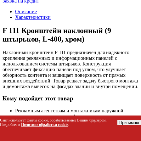
Заявка на кредит
Описание
Характеристики
F 111 Кронштейн наклонный (9
штырьков, L-400, хром)
Наклонный кронштейн F 111 предназначен для надежного
крепления рекламных и информационных панелей с
использованием системы штырьков. Конструкция
обеспечивает фиксацию панели под углом, что улучшает
обзорность контента и защищает поверхность от прямых
внешних воздействий. Товар решает задачу быстрого монтажа
и демонтажа вывесок на фасадах зданий и внутри помещений.
Кому подойдет этот товар
Рекламным агентствам и монтажникам наружной
рекламы для установки информационных стендов.
Сайт использует файлы cookie, обрабатываемые Вашим браузером.
Владельцам торговых точек, нуждающимся в креплении
Принимаю
Подробнее в
Политике обработки cookie
.
ценников или акционных табличек.
Административным зданиям и офисам для монтажа
навигационных указателей.