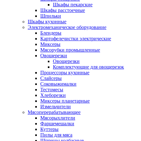
Шкафы пекарские
Шкафы расстоечные
Шпильки
Шкафы кухонные
Электромеханическое оборудование
Блендеры
Картофелечистки электрические
Миксеры
Мясорубки промышленные
Овощерезки
Овощерезки
Комплектующие для овощерезок
Процессоры кухонные
Слайсеры
Соковыжималки
Тестомесы
Хлеборезки
Миксеры планетарные
Измельчители
Мясоперерабатывающее
Мясорыхлители
Фаршемешалки
Куттеры
Пилы для мяса
Шприцы колбасные