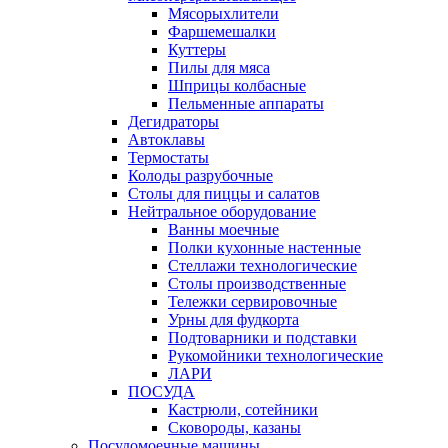
Мясорыхлители
Фаршемешалки
Куттеры
Пилы для мяса
Шприцы колбасные
Пельменные аппараты
Дегидраторы
Автоклавы
Термостаты
Колоды разрубочные
Столы для пиццы и салатов
Нейтральное оборудование
Ванны моечные
Полки кухонные настенные
Стеллажи технологические
Столы производственные
Тележки сервировочные
Урны для фудкорта
Подтоварники и подставки
Рукомойники технологические
ЛАРИ
ПОСУДА
Кастрюли, сотейники
Сковороды, казаны
Посудомоечные машины