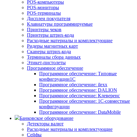
POS-компьютеры
POS-мониторы
POS-терминалы
Дисплеи покупателя
Клавиатуры программируемые
Принтеры чеков
Принтеры штрих-кода
Расходные материалы и комплектующие
Ридеры магнитных карт
Сканеры штрих-кода
Терминалы сбора данных
Этикет-пистолеты
Программное обеспечение
Программное обеспечение: Типовые
конфигруации1С
Программное обеспечение: ilexx
Программное обеспечение: DALION
Программное обеспечение: Клеверенс
Программное обеспечение: 1С-совместные
конфигруации
Программное обеспечение: DataMobile
Банковское оборудование
Детекторы валют
Расходные материалы и комплектующие
Сейфы