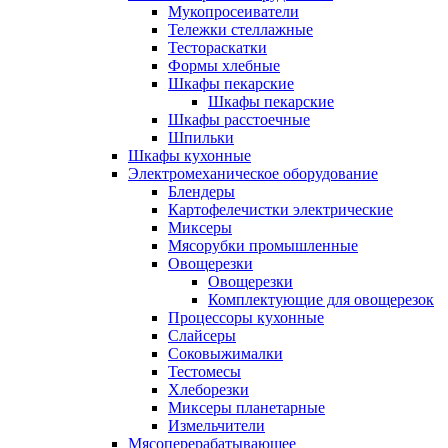
Мукопросеиватели
Тележки стеллажные
Тестораскатки
Формы хлебные
Шкафы пекарские
Шкафы пекарские
Шкафы расстоечные
Шпильки
Шкафы кухонные
Электромеханическое оборудование
Блендеры
Картофелечистки электрические
Миксеры
Мясорубки промышленные
Овощерезки
Овощерезки
Комплектующие для овощерезок
Процессоры кухонные
Слайсеры
Соковыжималки
Тестомесы
Хлеборезки
Миксеры планетарные
Измельчители
Мясоперерабатывающее