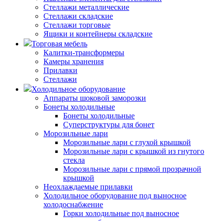
Стеллажи металлические
Стеллажи складские
Стеллажи торговые
Ящики и контейнеры складские
Торговая мебель
Калитки-трансформеры
Камеры хранения
Прилавки
Стеллажи
Холодильное оборудование
Аппараты шоковой заморозки
Бонеты холодильные
Бонеты холодильные
Суперструктуры для бонет
Морозильные лари
Морозильные лари с глухой крышкой
Морозильные лари с крышкой из гнутого
стекла
Морозильные лари с прямой прозрачной
крышкой
Неохлаждаемые прилавки
Холодильное оборудование под выносное
холодоснабжение
Горки холодильные под выносное