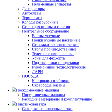
Пельменные аппараты
Дегидраторы
Автоклавы
Термостаты
Колоды разрубочные
Столы для пиццы и салатов
Нейтральное оборудование
Ванны моечные
Полки кухонные настенные
Стеллажи технологические
Столы производственные
Тележки сервировочные
Урны для фудкорта
Подтоварники и подставки
Рукомойники технологические
ЛАРИ
ПОСУДА
Кастрюли, сотейники
Сковороды, казаны
Посудомоечные машины
Посудомоечные машины
Расходные материалы и комплектующие
Пластиковая тара
Складские и полочные лотки