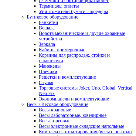
Счетчики и сортировщики монет
Терминалы оплаты
Уничтожители бумаги - шредеры
Бутиковое оборудование
Банкетки
Вешала
Ворота механические и другие охранные
устройства
Зеркала
Кабины примерочные
Корзины для распродаж, стойки и
накопители
Манекены
Плечики
Решетки и комплектующие
Стулья
Торговые системы Joker, Uno, Global, Vertical,
Neo Fix
Экономпанели и комплектующие
Весы / Весовое оборудование
Весы крановые
Весы лабораторные, ювелирные
Весы торговые
Весы электронные складские напольные
Комплексы этикетирования (весы с печатью