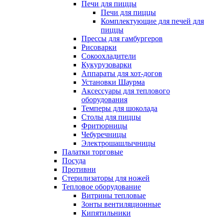
Печи для пиццы
Печи для пиццы
Комплектующие для печей для
пиццы
Прессы для гамбургеров
Рисоварки
Сокоохладители
Кукурузоварки
Аппараты для хот-догов
Установки Шаурма
Аксессуары для теплового
оборудования
Темперы для шоколада
Столы для пиццы
Фритюрницы
Чебуречницы
Электрошашлычницы
Палатки торговые
Посуда
Противни
Стерилизаторы для ножей
Тепловое оборудование
Витрины тепловые
Зонты вентиляционные
Кипятильники