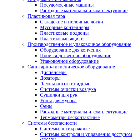
Посудомоечные машины
Расходные материалы и комплектующие
Пластиковая тара
Складские и полочные лотки
Мусорные контейнеры
Пластиковые поддоны
Пластиковые ящики
Производственное и упаковочное оборудование
Оборудование для копчения
Производственное оборудование
Упаковочное оборудование
Санитарно-гигиеническое оборудование
Диспенсеры
Дозаторы
Лампы инсектицидные
Системы очистки воздуха
Сушилки для рук
Урны для мусора
Фены
Расходные материалы и комплектующие
Термометры бесконтактные
Системы безопасности
Системы антикражные
Системы контроля и управления доступом
(СКУД)