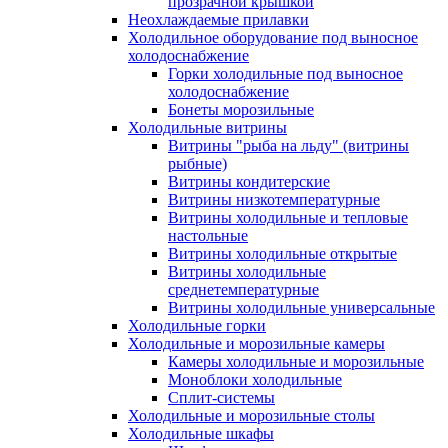
прозрачной крышкой
Неохлаждаемые прилавки
Холодильное оборудование под выносное
холодоснабжение
Горки холодильные под выносное
холодоснабжение
Бонеты морозильные
Холодильные витрины
Витрины "рыба на льду" (витрины
рыбные)
Витрины кондитерские
Витрины низкотемпературные
Витрины холодильные и тепловые
настольные
Витрины холодильные открытые
Витрины холодильные
среднетемпературные
Витрины холодильные универсальные
Холодильные горки
Холодильные и морозильные камеры
Камеры холодильные и морозильные
Моноблоки холодильные
Сплит-системы
Холодильные и морозильные столы
Холодильные шкафы