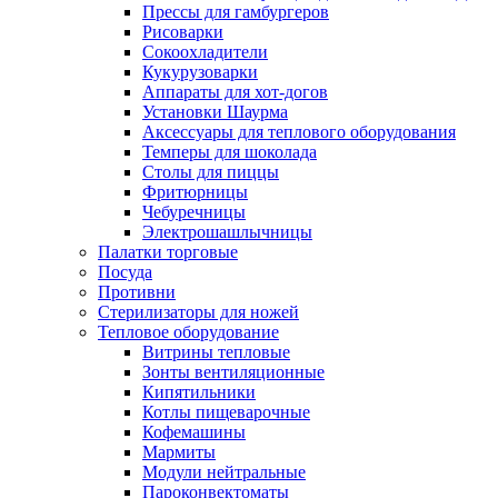
Прессы для гамбургеров
Рисоварки
Сокоохладители
Кукурузоварки
Аппараты для хот-догов
Установки Шаурма
Аксессуары для теплового оборудования
Темперы для шоколада
Столы для пиццы
Фритюрницы
Чебуречницы
Электрошашлычницы
Палатки торговые
Посуда
Противни
Стерилизаторы для ножей
Тепловое оборудование
Витрины тепловые
Зонты вентиляционные
Кипятильники
Котлы пищеварочные
Кофемашины
Мармиты
Модули нейтральные
Пароконвектоматы