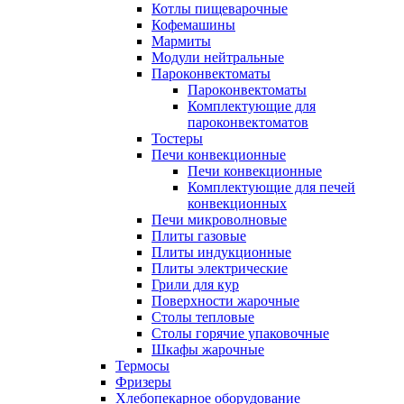
Котлы пищеварочные
Кофемашины
Мармиты
Модули нейтральные
Пароконвектоматы
Пароконвектоматы
Комплектующие для
пароконвектоматов
Тостеры
Печи конвекционные
Печи конвекционные
Комплектующие для печей
конвекционных
Печи микроволновые
Плиты газовые
Плиты индукционные
Плиты электрические
Грили для кур
Поверхности жарочные
Столы тепловые
Столы горячие упаковочные
Шкафы жарочные
Термосы
Фризеры
Хлебопекарное оборудование