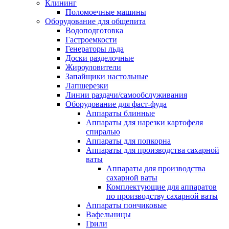
Клининг
Поломоечные машины
Оборудование для общепита
Водоподготовка
Гастроемкости
Генераторы льда
Доски разделочные
Жироуловители
Запайщики настольные
Лапшерезки
Линии раздачи/самообслуживания
Оборудование для фаст-фуда
Аппараты блинные
Аппараты для нарезки картофеля
спиралью
Аппараты для попкорна
Аппараты для производства сахарной
ваты
Аппараты для производства
сахарной ваты
Комплектующие для аппаратов
по производству сахарной ваты
Аппараты пончиковые
Вафельницы
Грили