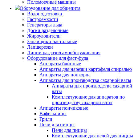
Поломоечные машины
Оборудование для общепита
Водоподготовка
Гастроемкости
Генераторы льда
Доски разделочные
Жироуловители
Запайщики настольные
Лапшерезки
Линии раздачи/самообслуживания
Оборудование для фаст-фуда
Аппараты блинные
Аппараты для нарезки картофеля спиралью
Аппараты для попкорна
Аппараты для производства сахарной ваты
Аппараты для производства сахарной
ваты
Комплектующие для аппаратов по
производству сахарной ваты
Аппараты пончиковые
Вафельницы
Грили
Печи для пиццы
Печи для пиццы
Комплектующие для печей для пиццы