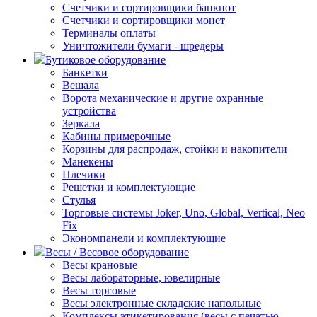
Счетчики и сортировщики банкнот
Счетчики и сортировщики монет
Терминалы оплаты
Уничтожители бумаги - шредеры
Бутиковое оборудование
Банкетки
Вешала
Ворота механические и другие охранные
устройства
Зеркала
Кабины примерочные
Корзины для распродаж, стойки и накопители
Манекены
Плечики
Решетки и комплектующие
Стулья
Торговые системы Joker, Uno, Global, Vertical, Neo
Fix
Экономпанели и комплектующие
Весы / Весовое оборудование
Весы крановые
Весы лабораторные, ювелирные
Весы торговые
Весы электронные складские напольные
Комплексы этикетирования (весы с печатью