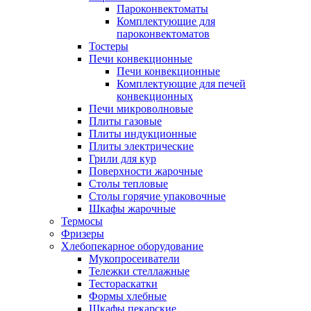
Пароконвектоматы
Комплектующие для
пароконвектоматов
Тостеры
Печи конвекционные
Печи конвекционные
Комплектующие для печей
конвекционных
Печи микроволновые
Плиты газовые
Плиты индукционные
Плиты электрические
Грили для кур
Поверхности жарочные
Столы тепловые
Столы горячие упаковочные
Шкафы жарочные
Термосы
Фризеры
Хлебопекарное оборудование
Мукопросеиватели
Тележки стеллажные
Тестораскатки
Формы хлебные
Шкафы пекарские