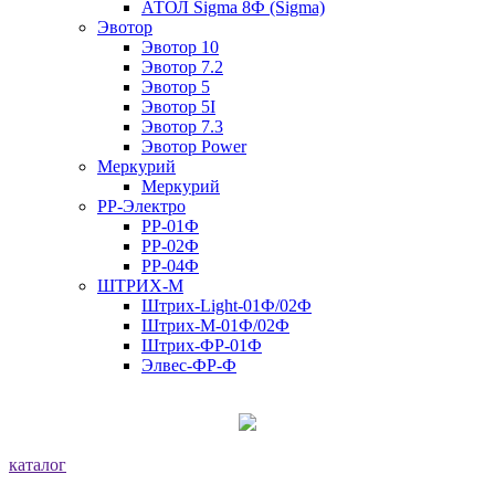
АТОЛ Sigma 8Ф (Sigma)
Эвотор
Эвотор 10
Эвотор 7.2
Эвотор 5
Эвотор 5I
Эвотор 7.3
Эвотор Power
Меркурий
Меркурий
РР-Электро
РР-01Ф
РР-02Ф
РР-04Ф
ШТРИХ-М
Штрих-Light-01Ф/02Ф
Штрих-М-01Ф/02Ф
Штрих-ФР-01Ф
Элвес-ФР-Ф
каталог