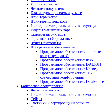
POS-терминалы
Дисплеи покупателя
Клавиатуры программируемые
Принтеры чеков
Принтеры штрих-кода
Расходные материалы и комплектующие
Ридеры магнитных карт
Сканеры штрих-кода
Терминалы сбора данных
Этикет-пистолеты
Программное обеспечение
Программное обеспечение: Типовые
конфигруации1С
Программное обеспечение: ilexx
Программное обеспечение: DALION
Программное обеспечение: Клеверенс
Программное обеспечение: 1С-
совместные конфигруации
Программное обеспечение: DataMobile
Банковское оборудование
Детекторы валют
Расходные материалы и комплектующие
Сейфы
Счетчики и сортировщики банкнот