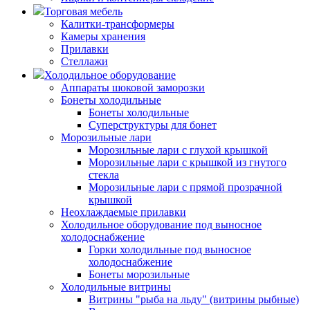
Торговая мебель
Калитки-трансформеры
Камеры хранения
Прилавки
Стеллажи
Холодильное оборудование
Аппараты шоковой заморозки
Бонеты холодильные
Бонеты холодильные
Суперструктуры для бонет
Морозильные лари
Морозильные лари с глухой крышкой
Морозильные лари с крышкой из гнутого
стекла
Морозильные лари с прямой прозрачной
крышкой
Неохлаждаемые прилавки
Холодильное оборудование под выносное
холодоснабжение
Горки холодильные под выносное
холодоснабжение
Бонеты морозильные
Холодильные витрины
Витрины "рыба на льду" (витрины рыбные)