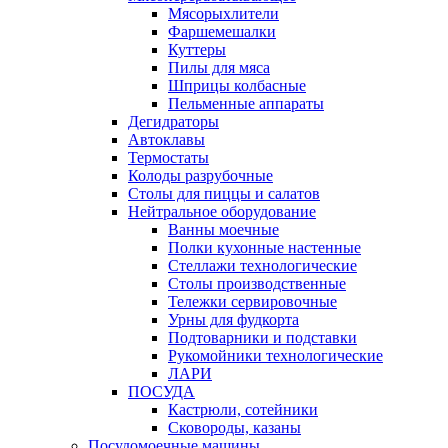
Мясорыхлители
Фаршемешалки
Куттеры
Пилы для мяса
Шприцы колбасные
Пельменные аппараты
Дегидраторы
Автоклавы
Термостаты
Колоды разрубочные
Столы для пиццы и салатов
Нейтральное оборудование
Ванны моечные
Полки кухонные настенные
Стеллажи технологические
Столы производственные
Тележки сервировочные
Урны для фудкорта
Подтоварники и подставки
Рукомойники технологические
ЛАРИ
ПОСУДА
Кастрюли, сотейники
Сковороды, казаны
Посудомоечные машины