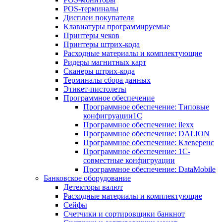
POS-терминалы
Дисплеи покупателя
Клавиатуры программируемые
Принтеры чеков
Принтеры штрих-кода
Расходные материалы и комплектующие
Ридеры магнитных карт
Сканеры штрих-кода
Терминалы сбора данных
Этикет-пистолеты
Программное обеспечение
Программное обеспечение: Типовые
конфигруации1С
Программное обеспечение: ilexx
Программное обеспечение: DALION
Программное обеспечение: Клеверенс
Программное обеспечение: 1С-
совместные конфигруации
Программное обеспечение: DataMobile
Банковское оборудование
Детекторы валют
Расходные материалы и комплектующие
Сейфы
Счетчики и сортировщики банкнот