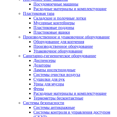
Посудомоечные машины
Расходные материалы и комплектующие
Пластиковая тара
Складские и полочные лотки
Мусорные контейнеры
Пластиковые поддоны
Пластиковые ящики
Производственное и упаковочное оборудование
Оборудование для копчения
Производственное оборудование
Упаковочное оборудование
Санитарно-гигиеническое оборудование
Диспенсеры
Дозаторы
Лампы инсектицидные
Системы очистки воздуха
Сушилки для рук
Урны для мусора
Фены
Расходные материалы и комплектующие
Термометры бесконтактные
Системы безопасности
Системы антикражные
Системы контроля и управления доступом
(СКУД)