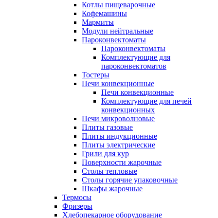
Котлы пищеварочные
Кофемашины
Мармиты
Модули нейтральные
Пароконвектоматы
Пароконвектоматы
Комплектующие для
пароконвектоматов
Тостеры
Печи конвекционные
Печи конвекционные
Комплектующие для печей
конвекционных
Печи микроволновые
Плиты газовые
Плиты индукционные
Плиты электрические
Грили для кур
Поверхности жарочные
Столы тепловые
Столы горячие упаковочные
Шкафы жарочные
Термосы
Фризеры
Хлебопекарное оборудование