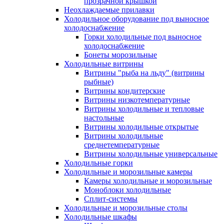
прозрачной крышкой
Неохлаждаемые прилавки
Холодильное оборудование под выносное
холодоснабжение
Горки холодильные под выносное
холодоснабжение
Бонеты морозильные
Холодильные витрины
Витрины "рыба на льду" (витрины
рыбные)
Витрины кондитерские
Витрины низкотемпературные
Витрины холодильные и тепловые
настольные
Витрины холодильные открытые
Витрины холодильные
среднетемпературные
Витрины холодильные универсальные
Холодильные горки
Холодильные и морозильные камеры
Камеры холодильные и морозильные
Моноблоки холодильные
Сплит-системы
Холодильные и морозильные столы
Холодильные шкафы