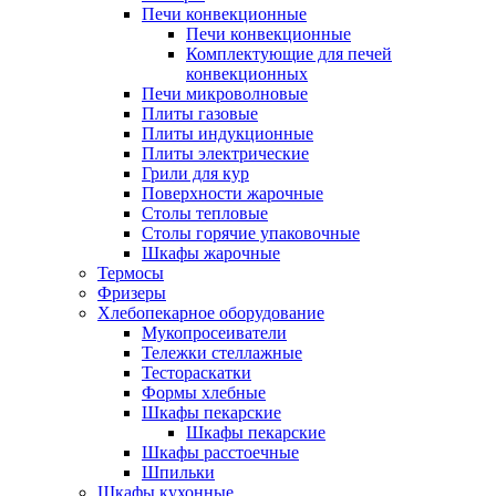
Печи конвекционные
Печи конвекционные
Комплектующие для печей
конвекционных
Печи микроволновые
Плиты газовые
Плиты индукционные
Плиты электрические
Грили для кур
Поверхности жарочные
Столы тепловые
Столы горячие упаковочные
Шкафы жарочные
Термосы
Фризеры
Хлебопекарное оборудование
Мукопросеиватели
Тележки стеллажные
Тестораскатки
Формы хлебные
Шкафы пекарские
Шкафы пекарские
Шкафы расстоечные
Шпильки
Шкафы кухонные