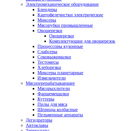
Электромеханическое оборудование
Блендеры
Картофелечистки электрические
Миксеры
Мясорубки промышленные
Овощерезки
Овощерезки
Комплектующие для овощерезок
Процессоры кухонные
Слайсеры
Соковыжималки
Тестомесы
Хлеборезки
Миксеры планетарные
Измельчители
Мясоперерабатывающее
Мясорыхлители
Фаршемешалки
Куттеры
Пилы для мяса
Шприцы колбасные
Пельменные аппараты
Дегидраторы
Автоклавы
Термостаты