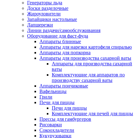
Генераторы льда
Доски разделочные
Жироуловители
Запайщики настольные
Лапшерезки
Линии раздачи/самообслуживания
Оборудование для фаст-фуда
Аппараты блинные
Аппараты для нарезки картофеля спиралью
Аппараты для попкорна
Аппараты для производства сахарной ваты
Аппараты для производства сахарной
ваты
Комплектующие для аппаратов по
производству сахарной ваты
Аппараты пончиковые
Вафельницы
Грили
Печи для пиццы
Печи для пиццы
Комплектующие для печей для пиццы
Прессы для гамбургеров
Рисоварки
Сокоохладители
Кукурузоварки