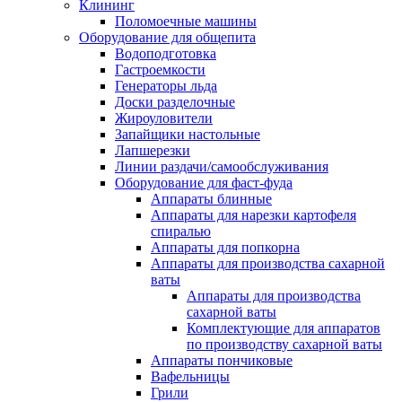
Клининг
Поломоечные машины
Оборудование для общепита
Водоподготовка
Гастроемкости
Генераторы льда
Доски разделочные
Жироуловители
Запайщики настольные
Лапшерезки
Линии раздачи/самообслуживания
Оборудование для фаст-фуда
Аппараты блинные
Аппараты для нарезки картофеля
спиралью
Аппараты для попкорна
Аппараты для производства сахарной
ваты
Аппараты для производства
сахарной ваты
Комплектующие для аппаратов
по производству сахарной ваты
Аппараты пончиковые
Вафельницы
Грили