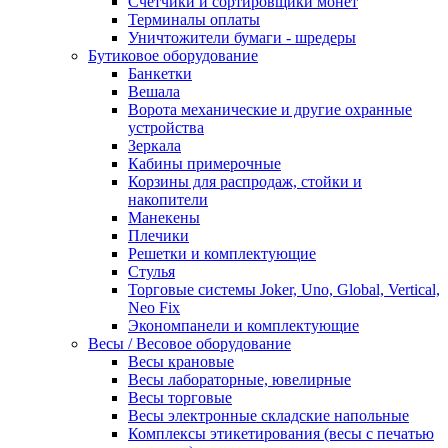
Счетчики и сортировщики монет
Терминалы оплаты
Уничтожители бумаги - шредеры
Бутиковое оборудование
Банкетки
Вешала
Ворота механические и другие охранные
устройства
Зеркала
Кабины примерочные
Корзины для распродаж, стойки и
накопители
Манекены
Плечики
Решетки и комплектующие
Стулья
Торговые системы Joker, Uno, Global, Vertical,
Neo Fix
Экономпанели и комплектующие
Весы / Весовое оборудование
Весы крановые
Весы лабораторные, ювелирные
Весы торговые
Весы электронные складские напольные
Комплексы этикетирования (весы с печатью