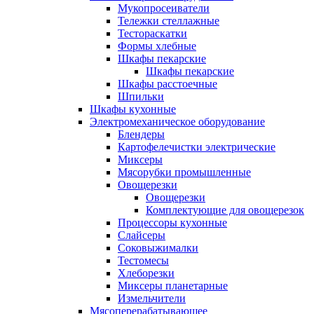
Мукопросеиватели
Тележки стеллажные
Тестораскатки
Формы хлебные
Шкафы пекарские
Шкафы пекарские
Шкафы расстоечные
Шпильки
Шкафы кухонные
Электромеханическое оборудование
Блендеры
Картофелечистки электрические
Миксеры
Мясорубки промышленные
Овощерезки
Овощерезки
Комплектующие для овощерезок
Процессоры кухонные
Слайсеры
Соковыжималки
Тестомесы
Хлеборезки
Миксеры планетарные
Измельчители
Мясоперерабатывающее