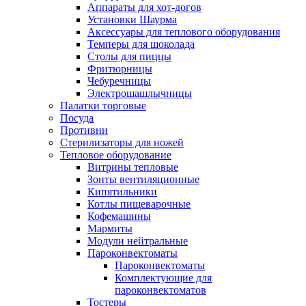
Аппараты для хот-догов
Установки Шаурма
Аксессуары для теплового оборудования
Темперы для шоколада
Столы для пиццы
Фритюрницы
Чебуречницы
Электрошашлычницы
Палатки торговые
Посуда
Противни
Стерилизаторы для ножей
Тепловое оборудование
Витрины тепловые
Зонты вентиляционные
Кипятильники
Котлы пищеварочные
Кофемашины
Мармиты
Модули нейтральные
Пароконвектоматы
Пароконвектоматы
Комплектующие для
пароконвектоматов
Тостеры