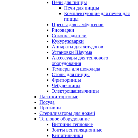
Печи для пиццы
Печи для пиццы
Комплектующие для печей для
пиццы
Прессы для гамбургеров
Рисоварки
Сокоохладители
Кукурузоварки
Аппараты для хот-догов
Установки Шаурма
Аксессуары для теплового
оборудования
Темперы для шоколада
Столы для пиццы
Фритюрницы
Чебуречницы
Электрошашлычницы
Палатки торговые
Посуда
Противни
Стерилизаторы для ножей
Тепловое оборудование
Витрины тепловые
Зонты вентиляционные
Кипятильники