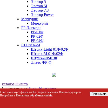
Эвотор 5
Эвотор 5I
Эвотор 7.3
Эвотор Power
Меркурий
Меркурий
РР-Электро
РР-01Ф
РР-02Ф
РР-04Ф
ШТРИХ-М
Штрих-Light-01Ф/02Ф
Штрих-М-01Ф/02Ф
Штрих-ФР-01Ф
Элвес-ФР-Ф
каталог
Фильтр
Сортировка по:
Цене
Названию
Сайт использует файлы cookie, обрабатываемые Вашим браузером.
109 товаров
Принимаю
Подробнее в
Политике обработки cookie
.
F 289 Крючок (L=50, хром) (5 мм)
Код: 05798