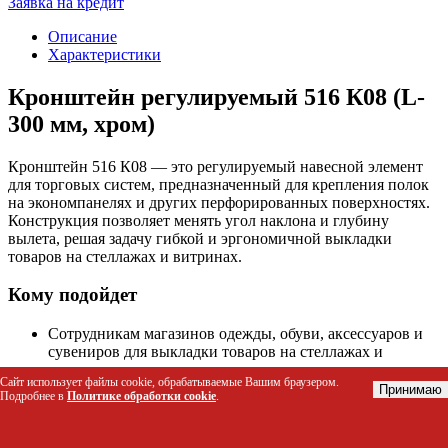
Заявка на кредит
Описание
Характеристики
Кронштейн регулируемый 516 К08 (L-
300 мм, хром)
Кронштейн 516 К08 — это регулируемый навесной элемент
для торговых систем, предназначенный для крепления полок
на экономпанелях и других перфорированных поверхностях.
Конструкция позволяет менять угол наклона и глубину
вылета, решая задачу гибкой и эргономичной выкладки
товаров на стеллажах и витринах.
Кому подойдет
Сотрудникам магазинов одежды, обуви, аксессуаров и
сувениров для выкладки товаров на стеллажах и
витринах.
Сайт использует файлы cookie, обрабатываемые Вашим браузером.
Менеджерам по мерчандайзингу для оперативной
Принимаю
Подробнее в
Политике обработки cookie
.
адаптации экспозиции под разные товарные группы и
сезонные акции.
Владельцам выставочных стендов для компактной и