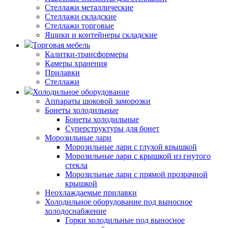
Стеллажи металлические
Стеллажи складские
Стеллажи торговые
Ящики и контейнеры складские
Торговая мебель
Калитки-трансформеры
Камеры хранения
Прилавки
Стеллажи
Холодильное оборудование
Аппараты шоковой заморозки
Бонеты холодильные
Бонеты холодильные
Суперструктуры для бонет
Морозильные лари
Морозильные лари с глухой крышкой
Морозильные лари с крышкой из гнутого
стекла
Морозильные лари с прямой прозрачной
крышкой
Неохлаждаемые прилавки
Холодильное оборудование под выносное
холодоснабжение
Горки холодильные под выносное