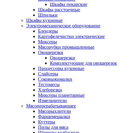
Шкафы пекарские
Шкафы расстоечные
Шпильки
Шкафы кухонные
Электромеханическое оборудование
Блендеры
Картофелечистки электрические
Миксеры
Мясорубки промышленные
Овощерезки
Овощерезки
Комплектующие для овощерезок
Процессоры кухонные
Слайсеры
Соковыжималки
Тестомесы
Хлеборезки
Миксеры планетарные
Измельчители
Мясоперерабатывающее
Мясорыхлители
Фаршемешалки
Куттеры
Пилы для мяса
Шприцы колбасные