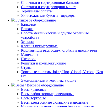
Счетчики и сортировщики банкнот
Счетчики и сортировщики монет
Терминалы оплаты
Уничтожители бумаги - шредеры
Бутиковое оборудование
Банкетки
Вешала
Ворота механические и другие охранные
устройства
Зеркала
Кабины примерочные
Корзины для распродаж, стойки и накопители
Манекены
Плечики
Решетки и комплектующие
Стулья
Торговые системы Joker, Uno, Global, Vertical, Neo
Fix
Экономпанели и комплектующие
Весы / Весовое оборудование
Весы крановые
Весы лабораторные, ювелирные
Весы торговые
Весы электронные складские напольные
Комплексы этикетирования (весы с печатью