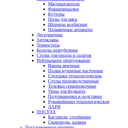
Мясорыхлители
Фаршемешалки
Куттеры
Пилы для мяса
Шприцы колбасные
Пельменные аппараты
Дегидраторы
Автоклавы
Термостаты
Колоды разрубочные
Столы для пиццы и салатов
Нейтральное оборудование
Ванны моечные
Полки кухонные настенные
Стеллажи технологические
Столы производственные
Тележки сервировочные
Урны для фудкорта
Подтоварники и подставки
Рукомойники технологические
ЛАРИ
ПОСУДА
Кастрюли, сотейники
Сковороды, казаны
Посудомоечные машины