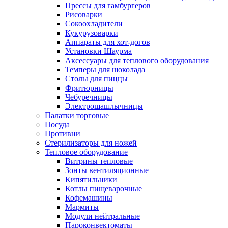
Прессы для гамбургеров
Рисоварки
Сокоохладители
Кукурузоварки
Аппараты для хот-догов
Установки Шаурма
Аксессуары для теплового оборудования
Темперы для шоколада
Столы для пиццы
Фритюрницы
Чебуречницы
Электрошашлычницы
Палатки торговые
Посуда
Противни
Стерилизаторы для ножей
Тепловое оборудование
Витрины тепловые
Зонты вентиляционные
Кипятильники
Котлы пищеварочные
Кофемашины
Мармиты
Модули нейтральные
Пароконвектоматы