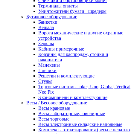
Счетчики и сортировщики монет
Терминалы оплаты
Уничтожители бумаги - шредеры
Бутиковое оборудование
Банкетки
Вешала
Ворота механические и другие охранные
устройства
Зеркала
Кабины примерочные
Корзины для распродаж, стойки и
накопители
Манекены
Плечики
Решетки и комплектующие
Стулья
Торговые системы Joker, Uno, Global, Vertical,
Neo Fix
Экономпанели и комплектующие
Весы / Весовое оборудование
Весы крановые
Весы лабораторные, ювелирные
Весы торговые
Весы электронные складские напольные
Комплексы этикетирования (весы с печатью