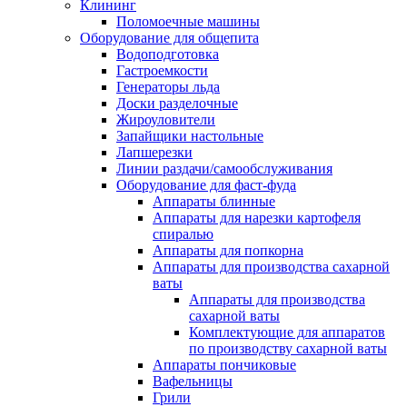
Клининг
Поломоечные машины
Оборудование для общепита
Водоподготовка
Гастроемкости
Генераторы льда
Доски разделочные
Жироуловители
Запайщики настольные
Лапшерезки
Линии раздачи/самообслуживания
Оборудование для фаст-фуда
Аппараты блинные
Аппараты для нарезки картофеля
спиралью
Аппараты для попкорна
Аппараты для производства сахарной
ваты
Аппараты для производства
сахарной ваты
Комплектующие для аппаратов
по производству сахарной ваты
Аппараты пончиковые
Вафельницы
Грили