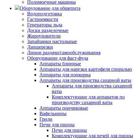
Поломоечные машины
Оборудование для общепита
Водоподготовка
Гастроемкости
Генераторы льда
Доски разделочные
Жироуловители
Запайщики настольные
Лапшерезки
Линии раздачи/самообслуживания
Оборудование для фаст-фуда
Аппараты блинные
Аппараты для нарезки картофеля спиралью
Аппараты для попкорна
Аппараты для производства сахарной ваты
Аппараты для производства сахарной
ваты
Комплектующие для аппаратов по
производству сахарной ваты
Аппараты пончиковые
Вафельницы
Грили
Печи для пиццы
Печи для пиццы
Комплектующие для печей для пиццы