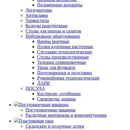
Пельменные аппараты
Дегидраторы
Автоклавы
Термостаты
Колоды разрубочные
Столы для пиццы и салатов
Нейтральное оборудование
Ванны моечные
Полки кухонные настенные
Стеллажи технологические
Столы производственные
Тележки сервировочные
Урны для фудкорта
Подтоварники и подставки
Рукомойники технологические
ЛАРИ
ПОСУДА
Кастрюли, сотейники
Сковороды, казаны
Посудомоечные машины
Посудомоечные машины
Расходные материалы и комплектующие
Пластиковая тара
Складские и полочные лотки