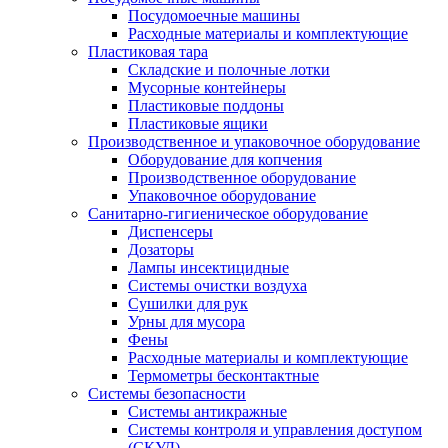
Посудомоечные машины
Расходные материалы и комплектующие
Пластиковая тара
Складские и полочные лотки
Мусорные контейнеры
Пластиковые поддоны
Пластиковые ящики
Производственное и упаковочное оборудование
Оборудование для копчения
Производственное оборудование
Упаковочное оборудование
Санитарно-гигиеническое оборудование
Диспенсеры
Дозаторы
Лампы инсектицидные
Системы очистки воздуха
Сушилки для рук
Урны для мусора
Фены
Расходные материалы и комплектующие
Термометры бесконтактные
Системы безопасности
Системы антикражные
Системы контроля и управления доступом
(СКУД)