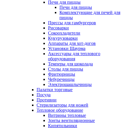
Печи для пиццы
Печи для пиццы
Комплектующие для печей для
пиццы
Прессы для гамбургеров
Рисоварки
Сокоохладители
Кукурузоварки
Аппараты для хот-догов
Установки Шаурма
Аксессуары для теплового
оборудования
Темперы для шоколада
Столы для пиццы
Фритюрницы
Чебуречницы
Электрошашлычницы
Палатки торговые
Посуда
Противни
Стерилизаторы для ножей
Тепловое оборудование
Витрины тепловые
Зонты вентиляционные
Кипятильники