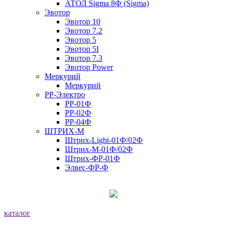
АТОЛ Sigma 8Ф (Sigma)
Эвотор
Эвотор 10
Эвотор 7.2
Эвотор 5
Эвотор 5I
Эвотор 7.3
Эвотор Power
Меркурий
Меркурий
РР-Электро
РР-01Ф
РР-02Ф
РР-04Ф
ШТРИХ-М
Штрих-Light-01Ф/02Ф
Штрих-М-01Ф/02Ф
Штрих-ФР-01Ф
Элвес-ФР-Ф
каталог