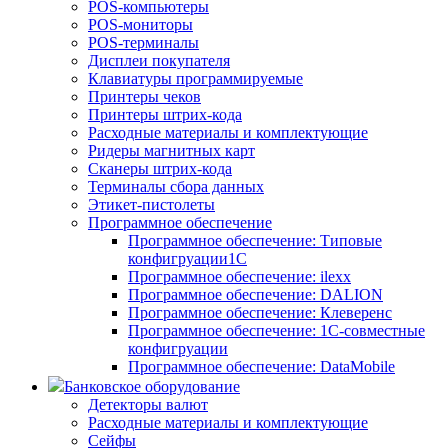
POS-компьютеры
POS-мониторы
POS-терминалы
Дисплеи покупателя
Клавиатуры программируемые
Принтеры чеков
Принтеры штрих-кода
Расходные материалы и комплектующие
Ридеры магнитных карт
Сканеры штрих-кода
Терминалы сбора данных
Этикет-пистолеты
Программное обеспечение
Программное обеспечение: Типовые
конфигруации1С
Программное обеспечение: ilexx
Программное обеспечение: DALION
Программное обеспечение: Клеверенс
Программное обеспечение: 1С-совместные
конфигруации
Программное обеспечение: DataMobile
Банковское оборудование
Детекторы валют
Расходные материалы и комплектующие
Сейфы