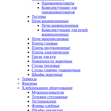
Пароконвектоматы
Комплектующие для
пароконвектоматов
Тостеры
Печи конвекционные
Печи конвекционные
Комплектующие для печей
конвекционных
Печи микроволновые
Плиты газовые
Плиты индукционные
Плиты электрические
Грили для кур
Поверхности жарочные
Столы тепловые
Столы горячие упаковочные
Шкафы жарочные
Термосы
Фризеры
Хлебопекарное оборудование
Мукопросеиватели
Тележки стеллажные
Тестораскатки
Формы хлебные
Шкафы пекарские