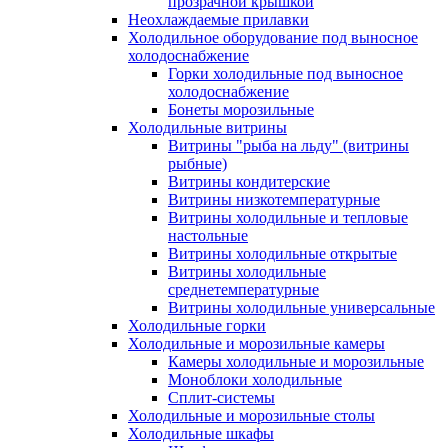
прозрачной крышкой
Неохлаждаемые прилавки
Холодильное оборудование под выносное
холодоснабжение
Горки холодильные под выносное
холодоснабжение
Бонеты морозильные
Холодильные витрины
Витрины "рыба на льду" (витрины
рыбные)
Витрины кондитерские
Витрины низкотемпературные
Витрины холодильные и тепловые
настольные
Витрины холодильные открытые
Витрины холодильные
среднетемпературные
Витрины холодильные универсальные
Холодильные горки
Холодильные и морозильные камеры
Камеры холодильные и морозильные
Моноблоки холодильные
Сплит-системы
Холодильные и морозильные столы
Холодильные шкафы