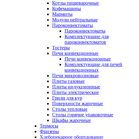
Котлы пищеварочные
Кофемашины
Мармиты
Модули нейтральные
Пароконвектоматы
Пароконвектоматы
Комплектующие для
пароконвектоматов
Тостеры
Печи конвекционные
Печи конвекционные
Комплектующие для печей
конвекционных
Печи микроволновые
Плиты газовые
Плиты индукционные
Плиты электрические
Грили для кур
Поверхности жарочные
Столы тепловые
Столы горячие упаковочные
Шкафы жарочные
Термосы
Фризеры
Хлебопекарное оборудование