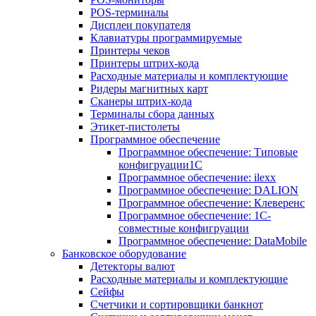
POS-терминалы
Дисплеи покупателя
Клавиатуры программируемые
Принтеры чеков
Принтеры штрих-кода
Расходные материалы и комплектующие
Ридеры магнитных карт
Сканеры штрих-кода
Терминалы сбора данных
Этикет-пистолеты
Программное обеспечение
Программное обеспечение: Типовые
конфигруации1С
Программное обеспечение: ilexx
Программное обеспечение: DALION
Программное обеспечение: Клеверенс
Программное обеспечение: 1С-
совместные конфигруации
Программное обеспечение: DataMobile
Банковское оборудование
Детекторы валют
Расходные материалы и комплектующие
Сейфы
Счетчики и сортировщики банкнот