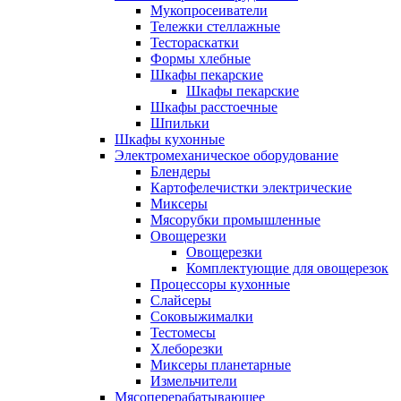
Мукопросеиватели
Тележки стеллажные
Тестораскатки
Формы хлебные
Шкафы пекарские
Шкафы пекарские
Шкафы расстоечные
Шпильки
Шкафы кухонные
Электромеханическое оборудование
Блендеры
Картофелечистки электрические
Миксеры
Мясорубки промышленные
Овощерезки
Овощерезки
Комплектующие для овощерезок
Процессоры кухонные
Слайсеры
Соковыжималки
Тестомесы
Хлеборезки
Миксеры планетарные
Измельчители
Мясоперерабатывающее