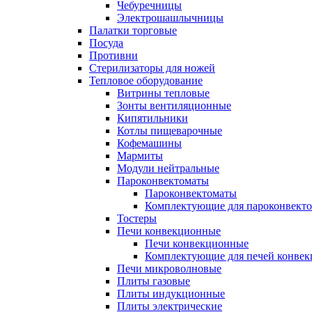
Чебуречницы
Электрошашлычницы
Палатки торговые
Посуда
Противни
Стерилизаторы для ножей
Тепловое оборудование
Витрины тепловые
Зонты вентиляционные
Кипятильники
Котлы пищеварочные
Кофемашины
Мармиты
Модули нейтральные
Пароконвектоматы
Пароконвектоматы
Комплектующие для пароконвекто
Тостеры
Печи конвекционные
Печи конвекционные
Комплектующие для печей конве
Печи микроволновые
Плиты газовые
Плиты индукционные
Плиты электрические