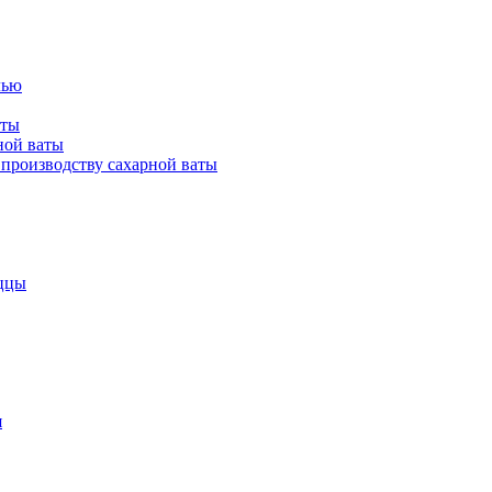
лью
аты
ной ваты
производству сахарной ваты
ццы
я