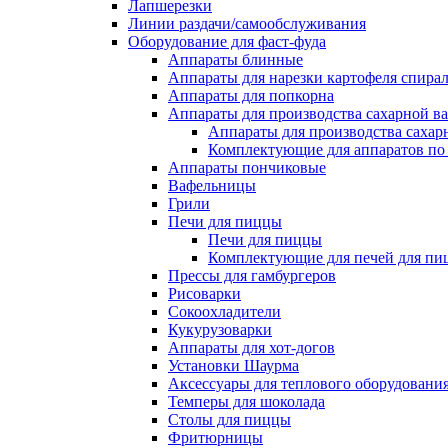
Лапшерезки
Линии раздачи/самообслуживания
Оборудование для фаст-фуда
Аппараты блинные
Аппараты для нарезки картофеля спира
Аппараты для попкорна
Аппараты для производства сахарной в
Аппараты для производства сахар
Комплектующие для аппаратов по 
Аппараты пончиковые
Вафельницы
Грили
Печи для пиццы
Печи для пиццы
Комплектующие для печей для пи
Прессы для гамбургеров
Рисоварки
Сокоохладители
Кукурузоварки
Аппараты для хот-догов
Установки Шаурма
Аксессуары для теплового оборудовани
Темперы для шоколада
Столы для пиццы
Фритюрницы