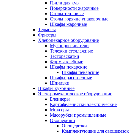
Грили для кур
Поверхности жарочные
Столы тепловые
Столы горячие упаковочные
Шкафы жарочные
Термосы
Фризеры
Хлебопекарное оборудование
Мукопросеиватели
Тележки стеллажные
Тестораскатки
Формы хлебные
Шкафы пекарские
Шкафы пекарские
Шкафы расстоечные
Шпильки
Шкафы кухонные
Электромеханическое оборудование
Блендеры
Картофелечистки электрические
Миксеры
Мясорубки промышленные
Овощерезки
Овощерезки
Комплектующие для овощерезок