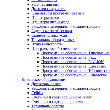
POS-терминалы
Дисплеи покупателя
Клавиатуры программируемые
Принтеры чеков
Принтеры штрих-кода
Расходные материалы и комплектующие
Ридеры магнитных карт
Сканеры штрих-кода
Терминалы сбора данных
Этикет-пистолеты
Программное обеспечение
Программное обеспечение: Типовые к
Программное обеспечение: ilexx
Программное обеспечение: DALION
Программное обеспечение: Клеверенс
Программное обеспечение: 1С-совмест
Программное обеспечение: DataMobile
Банковское оборудование
Детекторы валют
Расходные материалы и комплектующие
Сейфы
Счетчики и сортировщики банкнот
Счетчики и сортировщики монет
Терминалы оплаты