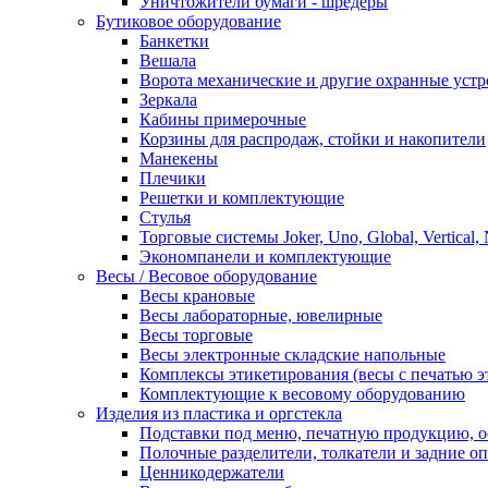
Уничтожители бумаги - шредеры
Бутиковое оборудование
Банкетки
Вешала
Ворота механические и другие охранные устр
Зеркала
Кабины примерочные
Корзины для распродаж, стойки и накопители
Манекены
Плечики
Решетки и комплектующие
Стулья
Торговые системы Joker, Uno, Global, Vertical,
Экономпанели и комплектующие
Весы / Весовое оборудование
Весы крановые
Весы лабораторные, ювелирные
Весы торговые
Весы электронные складские напольные
Комплексы этикетирования (весы с печатью э
Комплектующие к весовому оборудованию
Изделия из пластика и оргстекла
Подставки под меню, печатную продукцию, 
Полочные разделители, толкатели и задние о
Ценникодержатели