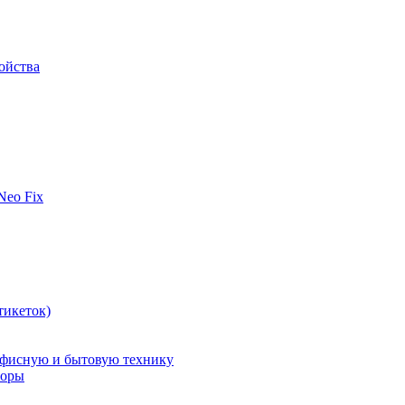
ойства
 Neo Fix
тикеток)
офисную и бытовую технику
поры