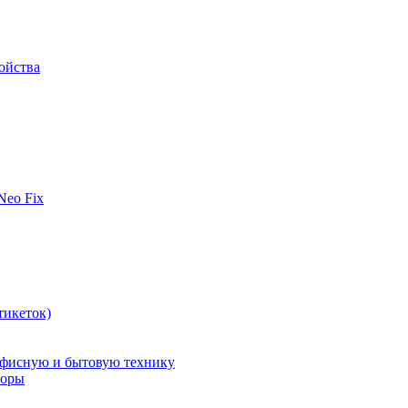
ойства
 Neo Fix
тикеток)
офисную и бытовую технику
поры