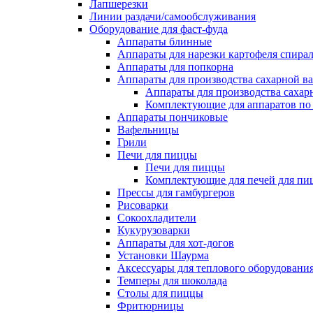
Лапшерезки
Линии раздачи/самообслуживания
Оборудование для фаст-фуда
Аппараты блинные
Аппараты для нарезки картофеля спира
Аппараты для попкорна
Аппараты для производства сахарной в
Аппараты для производства сахар
Комплектующие для аппаратов по 
Аппараты пончиковые
Вафельницы
Грили
Печи для пиццы
Печи для пиццы
Комплектующие для печей для пи
Прессы для гамбургеров
Рисоварки
Сокоохладители
Кукурузоварки
Аппараты для хот-догов
Установки Шаурма
Аксессуары для теплового оборудовани
Темперы для шоколада
Столы для пиццы
Фритюрницы