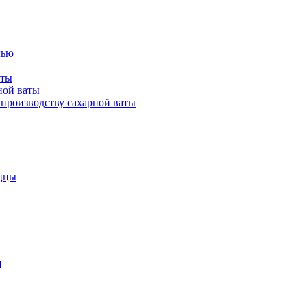
лью
аты
ной ваты
производству сахарной ваты
ццы
я