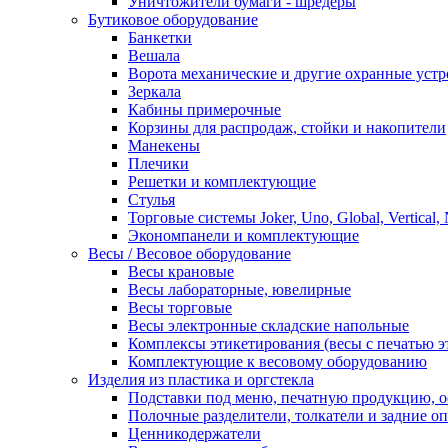
Уничтожители бумаги - шредеры
Бутиковое оборудование
Банкетки
Вешала
Ворота механические и другие охранные устр
Зеркала
Кабины примерочные
Корзины для распродаж, стойки и накопители
Манекены
Плечики
Решетки и комплектующие
Стулья
Торговые системы Joker, Uno, Global, Vertical,
Экономпанели и комплектующие
Весы / Весовое оборудование
Весы крановые
Весы лабораторные, ювелирные
Весы торговые
Весы электронные складские напольные
Комплексы этикетирования (весы с печатью э
Комплектующие к весовому оборудованию
Изделия из пластика и оргстекла
Подставки под меню, печатную продукцию, 
Полочные разделители, толкатели и задние о
Ценникодержатели