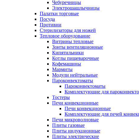
Чебуречницы
Электрошашлычницы
Палатки торговые
Посуда
Противни
Стерилизаторы для ножей
Тепловое оборудование
Витрины тепловые
Зонты вентиляционные
Кипятильники
Котлы пищеварочные
Кофемашины
Мармиты
Модули нейтральные
Пароконвектоматы
Пароконвектоматы
Комплектующие для пароконвекто
Тостеры
Печи конвекционные
Печи конвекционные
Комплектующие для печей конве
Печи микроволновые
Плиты газовые
Плиты индукционные
Плиты электрические