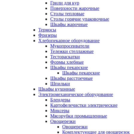
Грили для кур
Поверхности жарочные
Столы тепловые
Столы горячие упаковочные
Шкафы жарочные
Термосы
Фризеры
Хлебопекарное оборудование
Мукопросеиватели
Тележки стеллажные
Тестораскатки
Формы хлебные
Шкафы пекарские
Шкафы пекарские
Шкафы расстоечные
Шпильки
Шкафы кухонные
Электромеханическое оборудование
Блендеры
Картофелечистки электрические
Миксеры
Мясорубки промышленные
Овощерезки
Овощерезки
Комплектующие для овощерезок