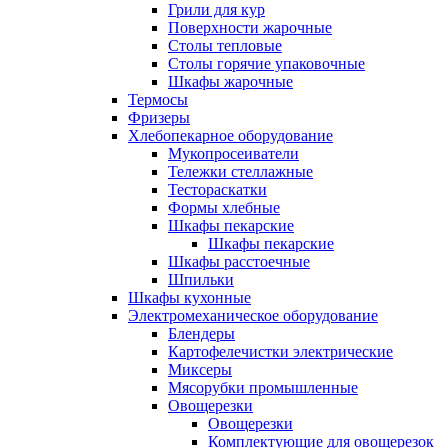
Грили для кур
Поверхности жарочные
Столы тепловые
Столы горячие упаковочные
Шкафы жарочные
Термосы
Фризеры
Хлебопекарное оборудование
Мукопросеиватели
Тележки стеллажные
Тестораскатки
Формы хлебные
Шкафы пекарские
Шкафы пекарские
Шкафы расстоечные
Шпильки
Шкафы кухонные
Электромеханическое оборудование
Блендеры
Картофелечистки электрические
Миксеры
Мясорубки промышленные
Овощерезки
Овощерезки
Комплектующие для овощерезок