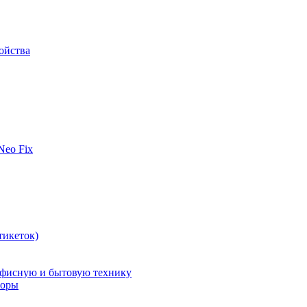
ойства
 Neo Fix
тикеток)
офисную и бытовую технику
поры