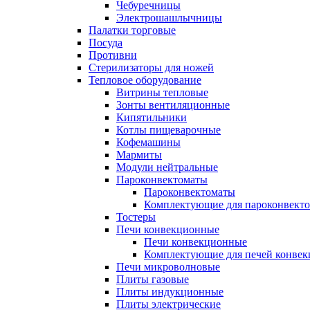
Чебуречницы
Электрошашлычницы
Палатки торговые
Посуда
Противни
Стерилизаторы для ножей
Тепловое оборудование
Витрины тепловые
Зонты вентиляционные
Кипятильники
Котлы пищеварочные
Кофемашины
Мармиты
Модули нейтральные
Пароконвектоматы
Пароконвектоматы
Комплектующие для пароконвекто
Тостеры
Печи конвекционные
Печи конвекционные
Комплектующие для печей конве
Печи микроволновые
Плиты газовые
Плиты индукционные
Плиты электрические