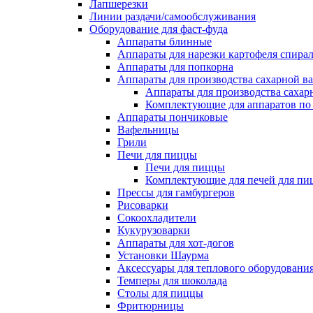
Лапшерезки
Линии раздачи/самообслуживания
Оборудование для фаст-фуда
Аппараты блинные
Аппараты для нарезки картофеля спира
Аппараты для попкорна
Аппараты для производства сахарной в
Аппараты для производства сахар
Комплектующие для аппаратов по 
Аппараты пончиковые
Вафельницы
Грили
Печи для пиццы
Печи для пиццы
Комплектующие для печей для пи
Прессы для гамбургеров
Рисоварки
Сокоохладители
Кукурузоварки
Аппараты для хот-догов
Установки Шаурма
Аксессуары для теплового оборудовани
Темперы для шоколада
Столы для пиццы
Фритюрницы