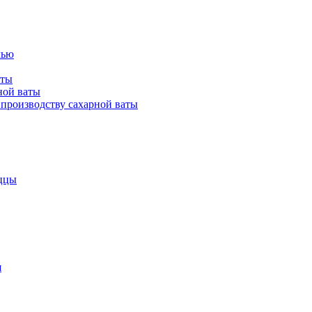
лью
аты
ной ваты
производству сахарной ваты
ццы
я