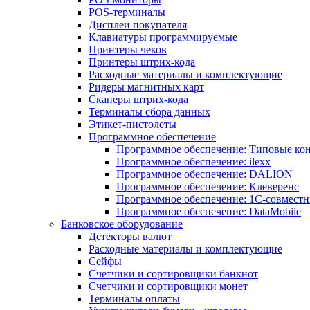
POS-терминалы
Дисплеи покупателя
Клавиатуры программируемые
Принтеры чеков
Принтеры штрих-кода
Расходные материалы и комплектующие
Ридеры магнитных карт
Сканеры штрих-кода
Терминалы сбора данных
Этикет-пистолеты
Программное обеспечение
Программное обеспечение: Типовые к
Программное обеспечение: ilexx
Программное обеспечение: DALION
Программное обеспечение: Клеверенс
Программное обеспечение: 1С-совмест
Программное обеспечение: DataMobile
Банковское оборудование
Детекторы валют
Расходные материалы и комплектующие
Сейфы
Счетчики и сортировщики банкнот
Счетчики и сортировщики монет
Терминалы оплаты