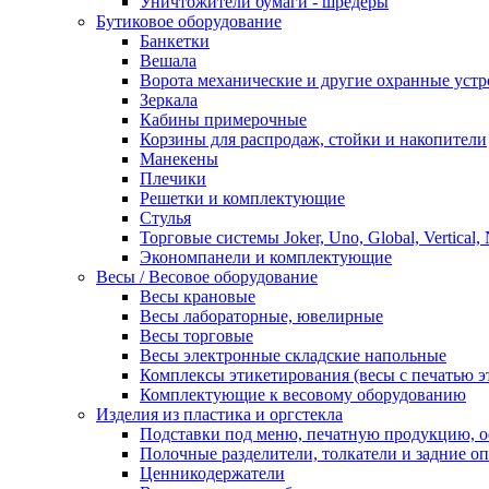
Уничтожители бумаги - шредеры
Бутиковое оборудование
Банкетки
Вешала
Ворота механические и другие охранные устр
Зеркала
Кабины примерочные
Корзины для распродаж, стойки и накопители
Манекены
Плечики
Решетки и комплектующие
Стулья
Торговые системы Joker, Uno, Global, Vertical,
Экономпанели и комплектующие
Весы / Весовое оборудование
Весы крановые
Весы лабораторные, ювелирные
Весы торговые
Весы электронные складские напольные
Комплексы этикетирования (весы с печатью э
Комплектующие к весовому оборудованию
Изделия из пластика и оргстекла
Подставки под меню, печатную продукцию, 
Полочные разделители, толкатели и задние о
Ценникодержатели