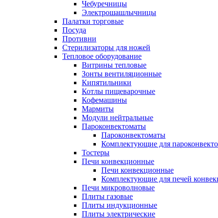
Чебуречницы
Электрошашлычницы
Палатки торговые
Посуда
Противни
Стерилизаторы для ножей
Тепловое оборудование
Витрины тепловые
Зонты вентиляционные
Кипятильники
Котлы пищеварочные
Кофемашины
Мармиты
Модули нейтральные
Пароконвектоматы
Пароконвектоматы
Комплектующие для пароконвекто
Тостеры
Печи конвекционные
Печи конвекционные
Комплектующие для печей конве
Печи микроволновые
Плиты газовые
Плиты индукционные
Плиты электрические