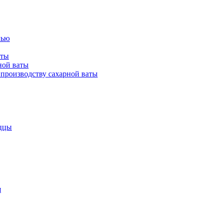
лью
аты
ной ваты
производству сахарной ваты
ццы
я