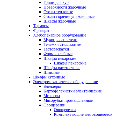
Грили для кур
Поверхности жарочные
Столы тепловые
Столы горячие упаковочные
Шкафы жарочные
Термосы
Фризеры
Хлебопекарное оборудование
Мукопросеиватели
Тележки стеллажные
Тестораскатки
Формы хлебные
Шкафы пекарские
Шкафы пекарские
Шкафы расстоечные
Шпильки
Шкафы кухонные
Электромеханическое оборудование
Блендеры
Картофелечистки электрические
Миксеры
Мясорубки промышленные
Овощерезки
Овощерезки
Комплектующие для овощерезок