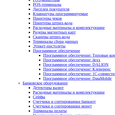
POS-терминалы
Дисплеи покупателя
Клавиатуры программируемые
Принтеры чеков
Принтеры штрих-кода
Расходные материалы и комплектующие
Ридеры магнитных карт
Сканеры штрих-кода
Терминалы сбора данных
Этикет-пистолеты
Программное обеспечение
Программное обеспечение: Типовые к
Программное обеспечение: ilexx
Программное обеспечение: DALION
Программное обеспечение: Клеверенс
Программное обеспечение: 1С-совмест
Программное обеспечение: DataMobile
Банковское оборудование
Детекторы валют
Расходные материалы и комплектующие
Сейфы
Счетчики и сортировщики банкнот
Счетчики и сортировщики монет
Терминалы оплаты