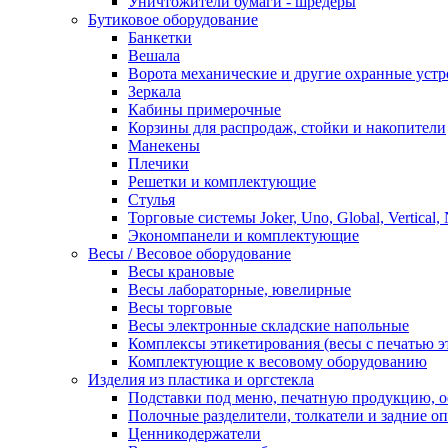
Уничтожители бумаги - шредеры
Бутиковое оборудование
Банкетки
Вешала
Ворота механические и другие охранные устр
Зеркала
Кабины примерочные
Корзины для распродаж, стойки и накопители
Манекены
Плечики
Решетки и комплектующие
Стулья
Торговые системы Joker, Uno, Global, Vertical,
Экономпанели и комплектующие
Весы / Весовое оборудование
Весы крановые
Весы лабораторные, ювелирные
Весы торговые
Весы электронные складские напольные
Комплексы этикетирования (весы с печатью э
Комплектующие к весовому оборудованию
Изделия из пластика и оргстекла
Подставки под меню, печатную продукцию, 
Полочные разделители, толкатели и задние о
Ценникодержатели