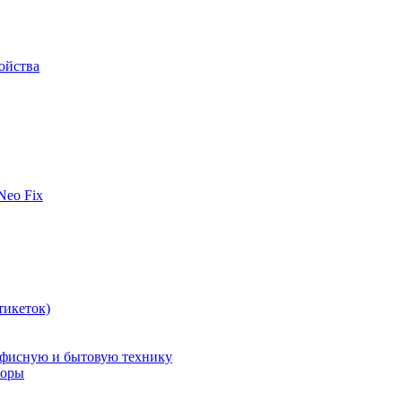
ойства
 Neo Fix
тикеток)
офисную и бытовую технику
поры