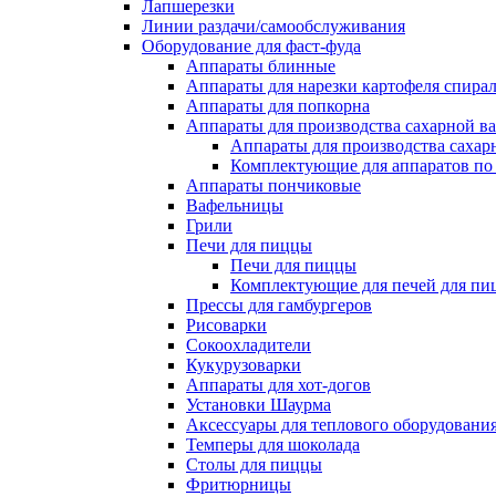
Лапшерезки
Линии раздачи/самообслуживания
Оборудование для фаст-фуда
Аппараты блинные
Аппараты для нарезки картофеля спира
Аппараты для попкорна
Аппараты для производства сахарной в
Аппараты для производства сахар
Комплектующие для аппаратов по 
Аппараты пончиковые
Вафельницы
Грили
Печи для пиццы
Печи для пиццы
Комплектующие для печей для пи
Прессы для гамбургеров
Рисоварки
Сокоохладители
Кукурузоварки
Аппараты для хот-догов
Установки Шаурма
Аксессуары для теплового оборудовани
Темперы для шоколада
Столы для пиццы
Фритюрницы