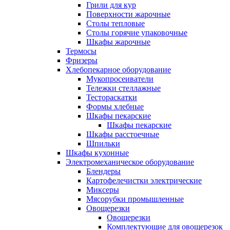
Грили для кур
Поверхности жарочные
Столы тепловые
Столы горячие упаковочные
Шкафы жарочные
Термосы
Фризеры
Хлебопекарное оборудование
Мукопросеиватели
Тележки стеллажные
Тестораскатки
Формы хлебные
Шкафы пекарские
Шкафы пекарские
Шкафы расстоечные
Шпильки
Шкафы кухонные
Электромеханическое оборудование
Блендеры
Картофелечистки электрические
Миксеры
Мясорубки промышленные
Овощерезки
Овощерезки
Комплектующие для овощерезок