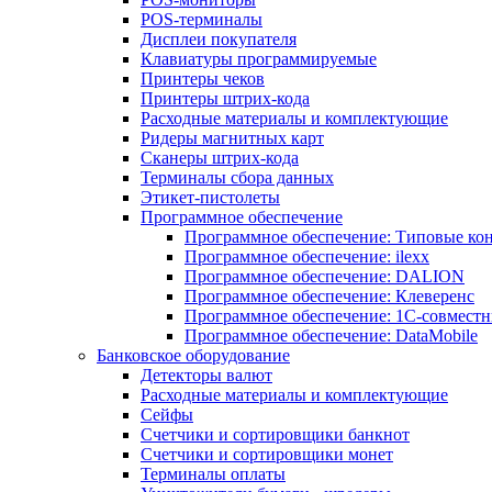
POS-терминалы
Дисплеи покупателя
Клавиатуры программируемые
Принтеры чеков
Принтеры штрих-кода
Расходные материалы и комплектующие
Ридеры магнитных карт
Сканеры штрих-кода
Терминалы сбора данных
Этикет-пистолеты
Программное обеспечение
Программное обеспечение: Типовые к
Программное обеспечение: ilexx
Программное обеспечение: DALION
Программное обеспечение: Клеверенс
Программное обеспечение: 1С-совмест
Программное обеспечение: DataMobile
Банковское оборудование
Детекторы валют
Расходные материалы и комплектующие
Сейфы
Счетчики и сортировщики банкнот
Счетчики и сортировщики монет
Терминалы оплаты