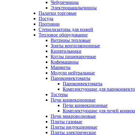
Чебуречницы
Электрошашлычницы
Палатки торговые
Посуда
Противни
Стерилизаторы для ножей
Тепловое оборудование
Витрины тепловые
Зонты вентиляционные
Кипятильники
Котлы пищеварочные
Кофемашины
Мармиты
Модули нейтральные
Пароконвектоматы
Пароконвектоматы
Комплектующие для пароконвекто
Тостеры
Печи конвекционные
Печи конвекционные
Комплектующие для печей конве
Печи микроволновые
Плиты газовые
Плиты индукционные
Плиты электрические