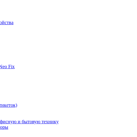
ойства
 Neo Fix
тикеток)
офисную и бытовую технику
поры