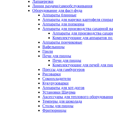
Лапшерезки
Линии раздачи/самообслуживания
Оборудование для фаст-фуда
Аппараты блинные
Аппараты для нарезки картофеля спира
Аппараты для попкорна
Аппараты для производства сахарной в
Аппараты для производства сахар
Комплектующие для аппаратов по 
Аппараты пончиковые
Вафельницы
Грили
Печи для пиццы
Печи для пиццы
Комплектующие для печей для пи
Прессы для гамбургеров
Рисоварки
Сокоохладители
Кукурузоварки
Аппараты для хот-догов
Установки Шаурма
Аксессуары для теплового оборудовани
Темперы для шоколада
Столы для пиццы
Фритюрницы