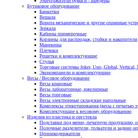
Уничтожители бумаги - шредеры
Бутиковое оборудование
Банкетки
Вешала
Ворота механические и другие охранные устр
Зеркала
Кабины примерочные
Корзины для распродаж, стойки и накопители
Манекены
Плечики
Решетки и комплектующие
Стулья
Торговые системы Joker, Uno, Global, Vertical,
Экономпанели и комплектующие
Весы / Весовое оборудование
Весы крановые
Весы лабораторные, ювелирные
Весы торговые
Весы электронные складские напольные
Комплексы этикетирования (весы с печатью э
Комплектующие к весовому оборудованию
Изделия из пластика и оргстекла
Подставки под меню, печатную продукцию, 
Полочные разделители, толкатели и задние о
Ценникодержатели