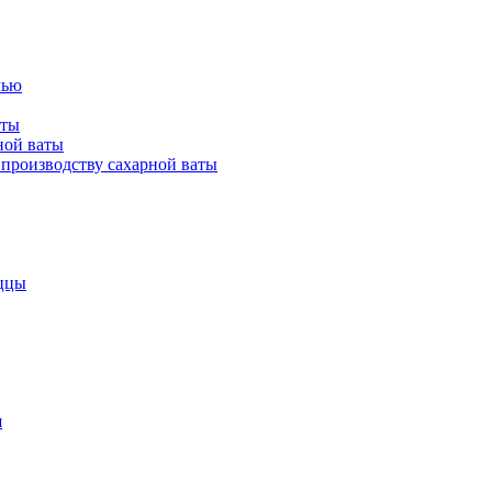
лью
аты
ной ваты
производству сахарной ваты
ццы
я