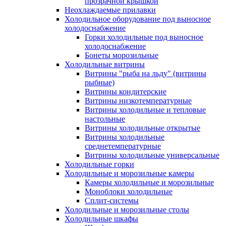
прозрачной крышкой
Неохлаждаемые прилавки
Холодильное оборудование под выносное
холодоснабжение
Горки холодильные под выносное
холодоснабжение
Бонеты морозильные
Холодильные витрины
Витрины "рыба на льду" (витрины
рыбные)
Витрины кондитерские
Витрины низкотемпературные
Витрины холодильные и тепловые
настольные
Витрины холодильные открытые
Витрины холодильные
среднетемпературные
Витрины холодильные универсальные
Холодильные горки
Холодильные и морозильные камеры
Камеры холодильные и морозильные
Моноблоки холодильные
Сплит-системы
Холодильные и морозильные столы
Холодильные шкафы