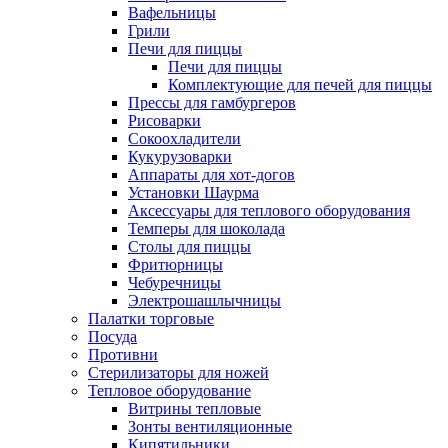
Вафельницы
Грили
Печи для пиццы
Печи для пиццы
Комплектующие для печей для пиццы
Прессы для гамбургеров
Рисоварки
Сокоохладители
Кукурузоварки
Аппараты для хот-догов
Установки Шаурма
Аксессуары для теплового оборудования
Темперы для шоколада
Столы для пиццы
Фритюрницы
Чебуречницы
Электрошашлычницы
Палатки торговые
Посуда
Противни
Стерилизаторы для ножей
Тепловое оборудование
Витрины тепловые
Зонты вентиляционные
Кипятильники