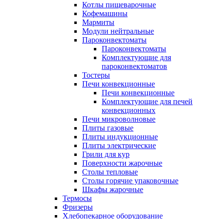
Котлы пищеварочные
Кофемашины
Мармиты
Модули нейтральные
Пароконвектоматы
Пароконвектоматы
Комплектующие для
пароконвектоматов
Тостеры
Печи конвекционные
Печи конвекционные
Комплектующие для печей
конвекционных
Печи микроволновые
Плиты газовые
Плиты индукционные
Плиты электрические
Грили для кур
Поверхности жарочные
Столы тепловые
Столы горячие упаковочные
Шкафы жарочные
Термосы
Фризеры
Хлебопекарное оборудование