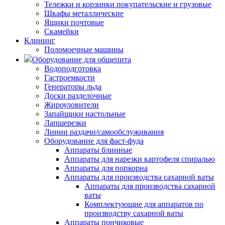
Тележки и корзинки покупательские и грузовые
Шкафы металлические
Ящики почтовые
Скамейки
Клининг
Поломоечные машины
Оборудование для общепита
Водоподготовка
Гастроемкости
Генераторы льда
Доски разделочные
Жироуловители
Запайщики настольные
Лапшерезки
Линии раздачи/самообслуживания
Оборудование для фаст-фуда
Аппараты блинные
Аппараты для нарезки картофеля спиралью
Аппараты для попкорна
Аппараты для производства сахарной ваты
Аппараты для производства сахарной
ваты
Комплектующие для аппаратов по
производству сахарной ваты
Аппараты пончиковые