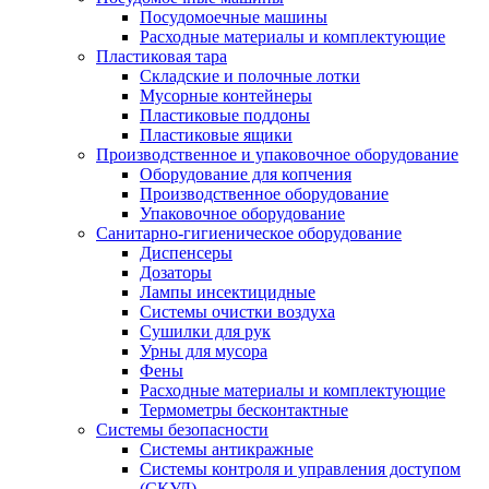
Посудомоечные машины
Расходные материалы и комплектующие
Пластиковая тара
Складские и полочные лотки
Мусорные контейнеры
Пластиковые поддоны
Пластиковые ящики
Производственное и упаковочное оборудование
Оборудование для копчения
Производственное оборудование
Упаковочное оборудование
Санитарно-гигиеническое оборудование
Диспенсеры
Дозаторы
Лампы инсектицидные
Системы очистки воздуха
Сушилки для рук
Урны для мусора
Фены
Расходные материалы и комплектующие
Термометры бесконтактные
Системы безопасности
Системы антикражные
Системы контроля и управления доступом
(СКУД)