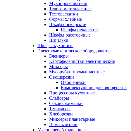
Мукопросеиватели
Тележки стеллажные
Тестораскатки
Формы хлебные
Шкафы пекарские
Шкафы пекарские
Шкафы расстоечные
Шпильки
Шкафы кухонные
Электромеханическое оборудование
Блендеры
Картофелечистки электрические
Миксеры
Мясорубки промышленные
Овощерезки
Овощерезки
Комплектующие для овощерезок
Процессоры кухонные
Слайсеры
Соковыжималки
Тестомесы
Хлеборезки
Миксеры планетарные
Измельчители
Мясоперерабатывающее