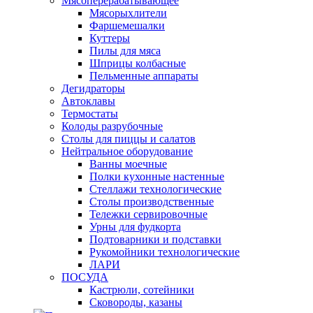
Мясоперерабатывающее
Мясорыхлители
Фаршемешалки
Куттеры
Пилы для мяса
Шприцы колбасные
Пельменные аппараты
Дегидраторы
Автоклавы
Термостаты
Колоды разрубочные
Столы для пиццы и салатов
Нейтральное оборудование
Ванны моечные
Полки кухонные настенные
Стеллажи технологические
Столы производственные
Тележки сервировочные
Урны для фудкорта
Подтоварники и подставки
Рукомойники технологические
ЛАРИ
ПОСУДА
Кастрюли, сотейники
Сковороды, казаны