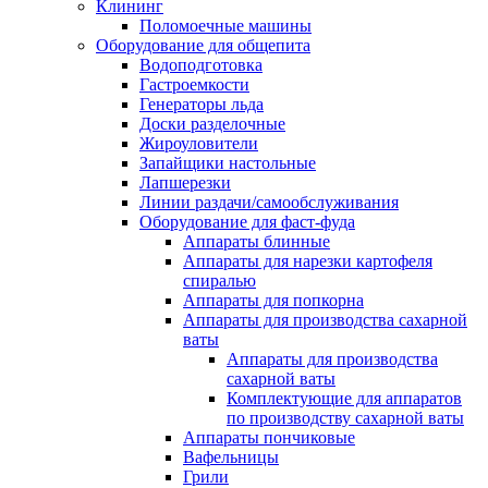
Клининг
Поломоечные машины
Оборудование для общепита
Водоподготовка
Гастроемкости
Генераторы льда
Доски разделочные
Жироуловители
Запайщики настольные
Лапшерезки
Линии раздачи/самообслуживания
Оборудование для фаст-фуда
Аппараты блинные
Аппараты для нарезки картофеля
спиралью
Аппараты для попкорна
Аппараты для производства сахарной
ваты
Аппараты для производства
сахарной ваты
Комплектующие для аппаратов
по производству сахарной ваты
Аппараты пончиковые
Вафельницы
Грили