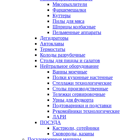
Мясорыхлители
Фаршемешалки
Куттеры
Пилы для мяса
Шприцы колбасные
Пельменные аппараты
Дегидраторы
Автоклавы
Термостаты
Колоды разрубочные
Столы для пиццы и салатов
Нейтральное оборудование
Ванны моечные
Полки кухонные настенные
Стеллажи технологические
Столы производственные
Тележки сервировочные
Урны для фудкорта
Подтоварники и подставки
Рукомойники технологические
ЛАРИ
ПОСУДА
Кастрюли, сотейники
Сковороды, казаны
Посудомоечные машины