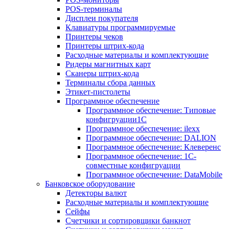
POS-терминалы
Дисплеи покупателя
Клавиатуры программируемые
Принтеры чеков
Принтеры штрих-кода
Расходные материалы и комплектующие
Ридеры магнитных карт
Сканеры штрих-кода
Терминалы сбора данных
Этикет-пистолеты
Программное обеспечение
Программное обеспечение: Типовые
конфигруации1С
Программное обеспечение: ilexx
Программное обеспечение: DALION
Программное обеспечение: Клеверенс
Программное обеспечение: 1С-
совместные конфигруации
Программное обеспечение: DataMobile
Банковское оборудование
Детекторы валют
Расходные материалы и комплектующие
Сейфы
Счетчики и сортировщики банкнот