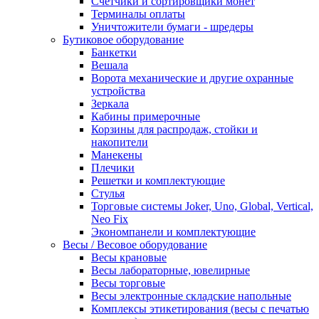
Счетчики и сортировщики монет
Терминалы оплаты
Уничтожители бумаги - шредеры
Бутиковое оборудование
Банкетки
Вешала
Ворота механические и другие охранные
устройства
Зеркала
Кабины примерочные
Корзины для распродаж, стойки и
накопители
Манекены
Плечики
Решетки и комплектующие
Стулья
Торговые системы Joker, Uno, Global, Vertical,
Neo Fix
Экономпанели и комплектующие
Весы / Весовое оборудование
Весы крановые
Весы лабораторные, ювелирные
Весы торговые
Весы электронные складские напольные
Комплексы этикетирования (весы с печатью