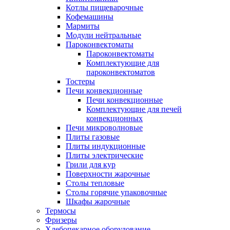
Котлы пищеварочные
Кофемашины
Мармиты
Модули нейтральные
Пароконвектоматы
Пароконвектоматы
Комплектующие для
пароконвектоматов
Тостеры
Печи конвекционные
Печи конвекционные
Комплектующие для печей
конвекционных
Печи микроволновые
Плиты газовые
Плиты индукционные
Плиты электрические
Грили для кур
Поверхности жарочные
Столы тепловые
Столы горячие упаковочные
Шкафы жарочные
Термосы
Фризеры
Хлебопекарное оборудование