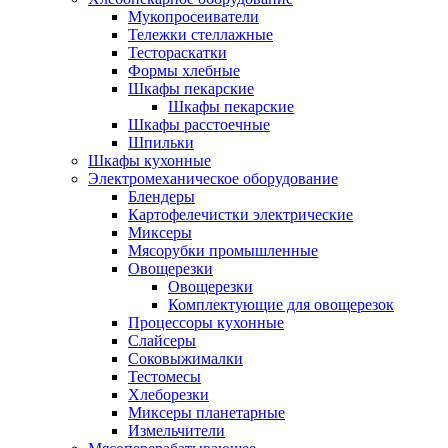
Мукопросеиватели
Тележки стеллажные
Тестораскатки
Формы хлебные
Шкафы пекарские
Шкафы пекарские
Шкафы расстоечные
Шпильки
Шкафы кухонные
Электромеханическое оборудование
Блендеры
Картофелечистки электрические
Миксеры
Мясорубки промышленные
Овощерезки
Овощерезки
Комплектующие для овощерезок
Процессоры кухонные
Слайсеры
Соковыжималки
Тестомесы
Хлеборезки
Миксеры планетарные
Измельчители