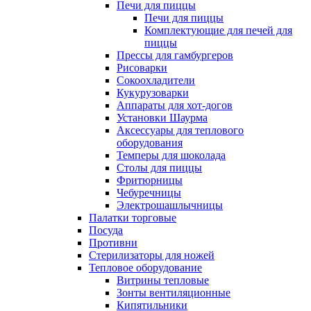
Печи для пиццы
Печи для пиццы
Комплектующие для печей для
пиццы
Прессы для гамбургеров
Рисоварки
Сокоохладители
Кукурузоварки
Аппараты для хот-догов
Установки Шаурма
Аксессуары для теплового
оборудования
Темперы для шоколада
Столы для пиццы
Фритюрницы
Чебуречницы
Электрошашлычницы
Палатки торговые
Посуда
Противни
Стерилизаторы для ножей
Тепловое оборудование
Витрины тепловые
Зонты вентиляционные
Кипятильники