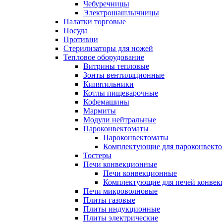
Чебуречницы
Электрошашлычницы
Палатки торговые
Посуда
Противни
Стерилизаторы для ножей
Тепловое оборудование
Витрины тепловые
Зонты вентиляционные
Кипятильники
Котлы пищеварочные
Кофемашины
Мармиты
Модули нейтральные
Пароконвектоматы
Пароконвектоматы
Комплектующие для пароконвекто
Тостеры
Печи конвекционные
Печи конвекционные
Комплектующие для печей конве
Печи микроволновые
Плиты газовые
Плиты индукционные
Плиты электрические