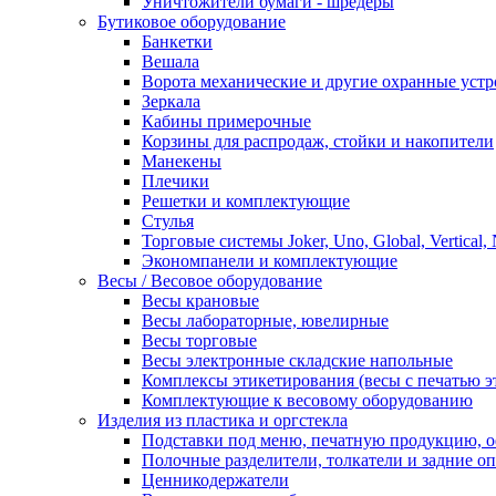
Уничтожители бумаги - шредеры
Бутиковое оборудование
Банкетки
Вешала
Ворота механические и другие охранные устр
Зеркала
Кабины примерочные
Корзины для распродаж, стойки и накопители
Манекены
Плечики
Решетки и комплектующие
Стулья
Торговые системы Joker, Uno, Global, Vertical,
Экономпанели и комплектующие
Весы / Весовое оборудование
Весы крановые
Весы лабораторные, ювелирные
Весы торговые
Весы электронные складские напольные
Комплексы этикетирования (весы с печатью э
Комплектующие к весовому оборудованию
Изделия из пластика и оргстекла
Подставки под меню, печатную продукцию, 
Полочные разделители, толкатели и задние о
Ценникодержатели