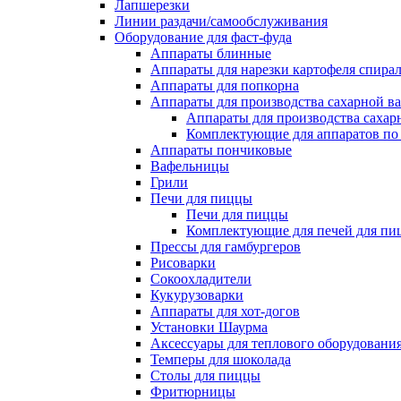
Лапшерезки
Линии раздачи/самообслуживания
Оборудование для фаст-фуда
Аппараты блинные
Аппараты для нарезки картофеля спира
Аппараты для попкорна
Аппараты для производства сахарной в
Аппараты для производства сахар
Комплектующие для аппаратов по 
Аппараты пончиковые
Вафельницы
Грили
Печи для пиццы
Печи для пиццы
Комплектующие для печей для пи
Прессы для гамбургеров
Рисоварки
Сокоохладители
Кукурузоварки
Аппараты для хот-догов
Установки Шаурма
Аксессуары для теплового оборудовани
Темперы для шоколада
Столы для пиццы
Фритюрницы