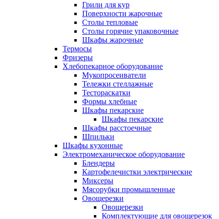
Грили для кур
Поверхности жарочные
Столы тепловые
Столы горячие упаковочные
Шкафы жарочные
Термосы
Фризеры
Хлебопекарное оборудование
Мукопросеиватели
Тележки стеллажные
Тестораскатки
Формы хлебные
Шкафы пекарские
Шкафы пекарские
Шкафы расстоечные
Шпильки
Шкафы кухонные
Электромеханическое оборудование
Блендеры
Картофелечистки электрические
Миксеры
Мясорубки промышленные
Овощерезки
Овощерезки
Комплектующие для овощерезок