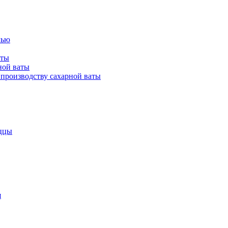
лью
аты
ной ваты
производству сахарной ваты
ццы
я