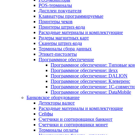
POS-терминалы
Дисплеи покупателя
Клавиатуры программируемые
Принтеры чеков
Принтеры штрих-кода
Расходные материалы и комплектующие
Ридеры магнитных карт
Сканеры штрих-кода
Терминалы сбора данных
Этикет-пистолеты
Программное обеспечение
Программное обеспечение: Типовые к
Программное обеспечение: ilexx
Программное обеспечение: DALION
Программное обеспечение: Клеверенс
Программное обеспечение: 1С-совмест
Программное обеспечение: DataMobile
Банковское оборудование
Детекторы валют
Расходные материалы и комплектующие
Сейфы
Счетчики и сортировщики банкнот
Счетчики и сортировщики монет
Терминалы оплаты