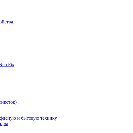
ойства
 Neo Fix
тикеток)
офисную и бытовую технику
поры