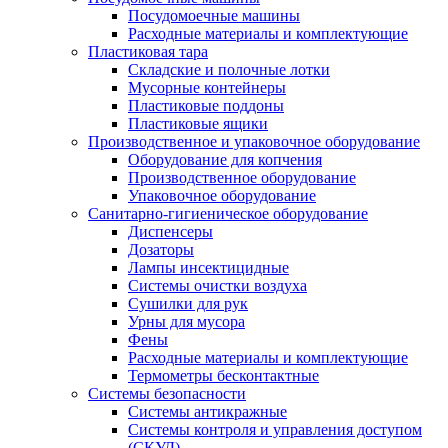
Посудомоечные машины
Расходные материалы и комплектующие
Пластиковая тара
Складские и полочные лотки
Мусорные контейнеры
Пластиковые поддоны
Пластиковые ящики
Производственное и упаковочное оборудование
Оборудование для копчения
Производственное оборудование
Упаковочное оборудование
Санитарно-гигиеническое оборудование
Диспенсеры
Дозаторы
Лампы инсектицидные
Системы очистки воздуха
Сушилки для рук
Урны для мусора
Фены
Расходные материалы и комплектующие
Термометры бесконтактные
Системы безопасности
Системы антикражные
Системы контроля и управления доступом
(СКУД)