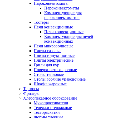
Пароконвектоматы
Пароконвектоматы
Комплектующие для
пароконвектоматов
Тостеры
Печи конвекционные
Печи конвекционные
Комплектующие для печей
конвекционных
Печи микроволновые
Плиты газовые
Плиты индукционные
Плиты электрические
Грили для кур
Поверхности жарочные
Столы тепловые
Столы горячие упаковочные
Шкафы жарочные
Термосы
Фризеры
Хлебопекарное оборудование
Мукопросеиватели
Тележки стеллажные
Тестораскатки
Формы хлебные