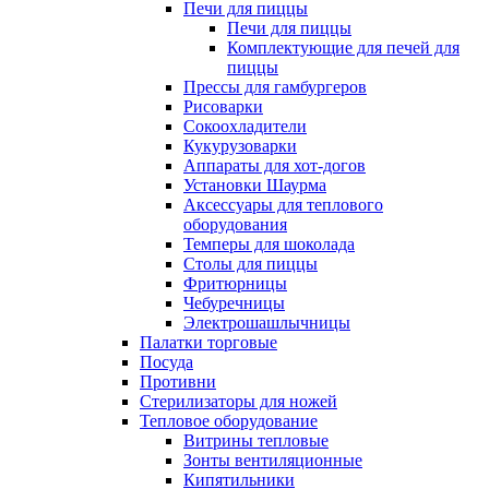
Печи для пиццы
Печи для пиццы
Комплектующие для печей для
пиццы
Прессы для гамбургеров
Рисоварки
Сокоохладители
Кукурузоварки
Аппараты для хот-догов
Установки Шаурма
Аксессуары для теплового
оборудования
Темперы для шоколада
Столы для пиццы
Фритюрницы
Чебуречницы
Электрошашлычницы
Палатки торговые
Посуда
Противни
Стерилизаторы для ножей
Тепловое оборудование
Витрины тепловые
Зонты вентиляционные
Кипятильники