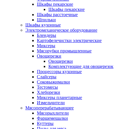
Шкафы пекарские
Шкафы пекарские
Шкафы расстоечные
Шпильки
Шкафы кухонные
Электромеханическое оборудование
Блендеры
Картофелечистки электрические
Миксеры
Мясорубки промышленные
Овощерезки
Овощерезки
Комплектующие для овощерезок
Процессоры кухонные
Слайсеры
Соковыжималки
Тестомесы
Хлеборезки
Миксеры планетарные
Измельчители
Мясоперерабатывающее
Мясорыхлители
Фаршемешалки
Куттеры
Пилы для мяса