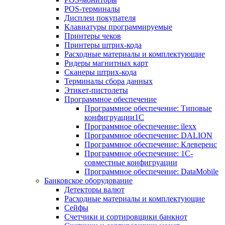
POS-терминалы
Дисплеи покупателя
Клавиатуры программируемые
Принтеры чеков
Принтеры штрих-кода
Расходные материалы и комплектующие
Ридеры магнитных карт
Сканеры штрих-кода
Терминалы сбора данных
Этикет-пистолеты
Программное обеспечение
Программное обеспечение: Типовые
конфигруации1С
Программное обеспечение: ilexx
Программное обеспечение: DALION
Программное обеспечение: Клеверенс
Программное обеспечение: 1С-
совместные конфигруации
Программное обеспечение: DataMobile
Банковское оборудование
Детекторы валют
Расходные материалы и комплектующие
Сейфы
Счетчики и сортировщики банкнот