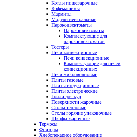
Котлы пищеварочные
Кофемашины
Мармиты
Модули нейтральные
Пароконвектоматы
Пароконвектоматы
Комплектующие для
пароконвектоматов
Тостеры
Печи конвекционные
Печи конвекционные
Комплектующие для печей
конвекционных
Печи микроволновые
Плиты газовые
Плиты индукционные
Плиты электрические
Грили для кур
Поверхности жарочные
Столы тепловые
Столы горячие упаковочные
Шкафы жарочные
Термосы
Фризеры
Хлебопекарное оборудование