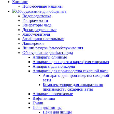
Клининг
Поломоечные машины
Оборудование для общепита
Водоподготовка
Гастроемкости
Генераторы льда
Доски разделочные
Жироуловители
Запайщики настольные
Лапшерезки
Линии раздачи/самообслуживания
Оборудование для фаст-фуда
Аппараты блинные
Аппараты для нарезки картофеля спиралью
Аппараты для попкорна
Аппараты для производства сахарной ваты
Аппараты для производства сахарной
ваты
Комплектующие для аппаратов по
производству сахарной ваты
Аппараты пончиковые
Вафельницы
Грили
Печи для пиццы
Печи для пиццы