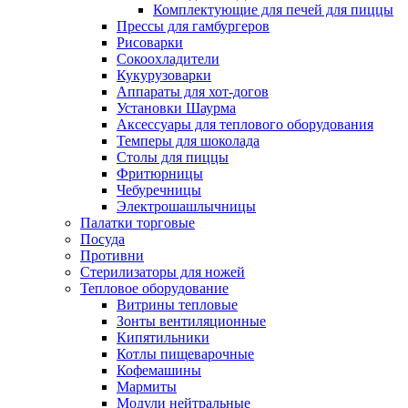
Комплектующие для печей для пиццы
Прессы для гамбургеров
Рисоварки
Сокоохладители
Кукурузоварки
Аппараты для хот-догов
Установки Шаурма
Аксессуары для теплового оборудования
Темперы для шоколада
Столы для пиццы
Фритюрницы
Чебуречницы
Электрошашлычницы
Палатки торговые
Посуда
Противни
Стерилизаторы для ножей
Тепловое оборудование
Витрины тепловые
Зонты вентиляционные
Кипятильники
Котлы пищеварочные
Кофемашины
Мармиты
Модули нейтральные