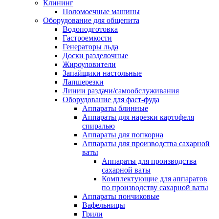
Клининг
Поломоечные машины
Оборудование для общепита
Водоподготовка
Гастроемкости
Генераторы льда
Доски разделочные
Жироуловители
Запайщики настольные
Лапшерезки
Линии раздачи/самообслуживания
Оборудование для фаст-фуда
Аппараты блинные
Аппараты для нарезки картофеля
спиралью
Аппараты для попкорна
Аппараты для производства сахарной
ваты
Аппараты для производства
сахарной ваты
Комплектующие для аппаратов
по производству сахарной ваты
Аппараты пончиковые
Вафельницы
Грили