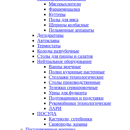
Мясорыхлители
Фаршемешалки
Куттеры
Пилы для мяса
Шприцы колбасные
Пельменные аппараты
Дегидраторы
Автоклавы
Термостаты
Колоды разрубочные
Столы для пиццы и салатов
Нейтральное оборудование
Ванны моечные
Полки кухонные настенные
Стеллажи технологические
Столы производственные
Тележки сервировочные
Урны для фудкорта
Подтоварники и подставки
Рукомойники технологические
ЛАРИ
ПОСУДА
Кастрюли, сотейники
Сковороды, казаны
Посудомоечные машины