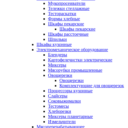
Мукопросеиватели
Тележки стеллажные
Тестораскатки
Формы хлебные
Шкафы пекарские
Шкафы пекарские
Шкафы расстоечные
Шпильки
Шкафы кухонные
Электромеханическое оборудование
Блендеры
Картофелечистки электрические
Миксеры
Мясорубки промышленные
Овощерезки
Овощерезки
Комплектующие для овощерезок
Процессоры кухонные
Слайсеры
Соковыжималки
Тестомесы
Хлеборезки
Миксеры планетарные
Измельчители
Мясоперерабатывающее