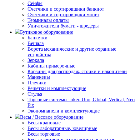
Сейфы
Счетчики и сортировщики банкнот
Счетчики и сортировщики монет
Терминалы оплаты
Уничтожители бумаги - шредеры
Бутиковое оборудование
Банкетки
Вешала
Ворота механические и другие охранные
устройства
Зеркала
Кабины примерочные
Корзины для распродаж, стойки и накопители
Манекены
Плечики
Решетки и комплектующие
Стулья
Торговые системы Joker, Uno, Global, Vertical, Neo
Fix
Экономпанели и комплектующие
Весы / Весовое оборудование
Весы крановые
Весы лабораторные, ювелирные
Весы торговые
Весы электронные складские напольные