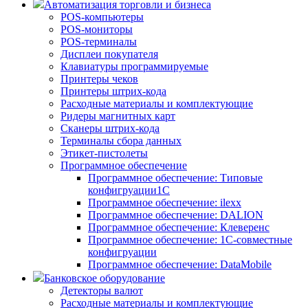
Автоматизация торговли и бизнеса
POS-компьютеры
POS-мониторы
POS-терминалы
Дисплеи покупателя
Клавиатуры программируемые
Принтеры чеков
Принтеры штрих-кода
Расходные материалы и комплектующие
Ридеры магнитных карт
Сканеры штрих-кода
Терминалы сбора данных
Этикет-пистолеты
Программное обеспечение
Программное обеспечение: Типовые
конфигруации1С
Программное обеспечение: ilexx
Программное обеспечение: DALION
Программное обеспечение: Клеверенс
Программное обеспечение: 1С-совместные
конфигруации
Программное обеспечение: DataMobile
Банковское оборудование
Детекторы валют
Расходные материалы и комплектующие