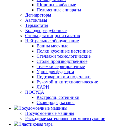
Шприцы колбасные
Пельменные аппараты
Дегидраторы
Автоклавы
Термостаты
Колоды разрубочные
Столы для пиццы и салатов
Нейтральное оборудование
Ванны моечные
Полки кухонные настенные
Стеллажи технологические
Столы производственные
Тележки сервировочные
Урны для фудкорта
Подтоварники и подставки
Рукомойники технологические
ЛАРИ
ПОСУДА
Кастрюли, сотейники
Сковороды, казаны
Посудомоечные машины
Посудомоечные машины
Расходные материалы и комплектующие
Пластиковая тара