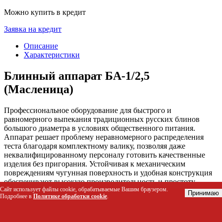
Можно купить в кредит
Заявка на кредит
Описание
Характеристики
Блинный аппарат БА-1/2,5
(Масленица)
Профессиональное оборудование для быстрого и
равномерного выпекания традиционных русских блинов
большого диаметра в условиях общественного питания.
Аппарат решает проблему неравномерного распределения
теста благодаря комплектному валику, позволяя даже
неквалифицированному персоналу готовить качественные
изделия без пригорания. Устойчивая к механическим
повреждениям чугунная поверхность и удобная конструкция
обеспечивают высокую производительность и простоту
Сайт использует файлы cookie, обрабатываемые Вашим браузером.
ежедневной санитарной обработки.
Принимаю
Подробнее в
Политике обработки cookie
.
Кому подойдет этот товар