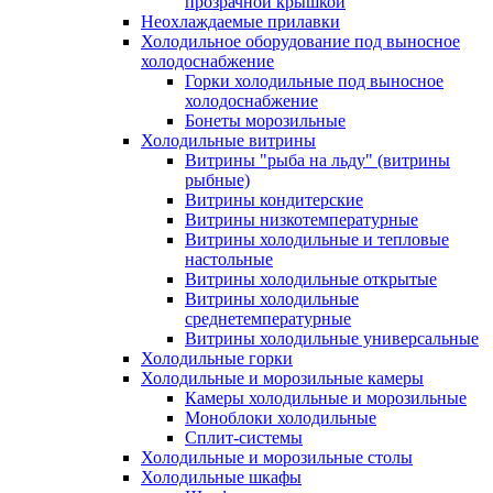
прозрачной крышкой
Неохлаждаемые прилавки
Холодильное оборудование под выносное
холодоснабжение
Горки холодильные под выносное
холодоснабжение
Бонеты морозильные
Холодильные витрины
Витрины "рыба на льду" (витрины
рыбные)
Витрины кондитерские
Витрины низкотемпературные
Витрины холодильные и тепловые
настольные
Витрины холодильные открытые
Витрины холодильные
среднетемпературные
Витрины холодильные универсальные
Холодильные горки
Холодильные и морозильные камеры
Камеры холодильные и морозильные
Моноблоки холодильные
Сплит-системы
Холодильные и морозильные столы
Холодильные шкафы