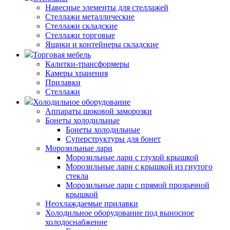
Навесные элементы для стеллажей
Стеллажи металлические
Стеллажи складские
Стеллажи торговые
Ящики и контейнеры складские
Торговая мебель
Калитки-трансформеры
Камеры хранения
Прилавки
Стеллажи
Холодильное оборудование
Аппараты шоковой заморозки
Бонеты холодильные
Бонеты холодильные
Суперструктуры для бонет
Морозильные лари
Морозильные лари с глухой крышкой
Морозильные лари с крышкой из гнутого
стекла
Морозильные лари с прямой прозрачной
крышкой
Неохлаждаемые прилавки
Холодильное оборудование под выносное
холодоснабжение