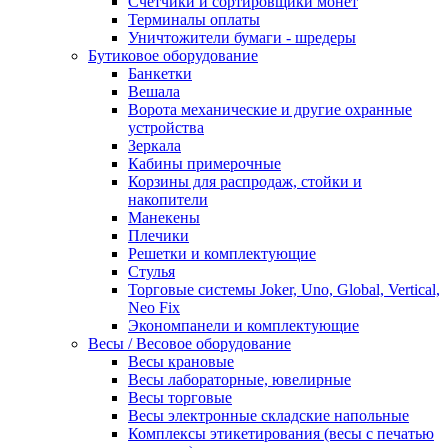
Счетчики и сортировщики монет
Терминалы оплаты
Уничтожители бумаги - шредеры
Бутиковое оборудование
Банкетки
Вешала
Ворота механические и другие охранные
устройства
Зеркала
Кабины примерочные
Корзины для распродаж, стойки и
накопители
Манекены
Плечики
Решетки и комплектующие
Стулья
Торговые системы Joker, Uno, Global, Vertical,
Neo Fix
Экономпанели и комплектующие
Весы / Весовое оборудование
Весы крановые
Весы лабораторные, ювелирные
Весы торговые
Весы электронные складские напольные
Комплексы этикетирования (весы с печатью