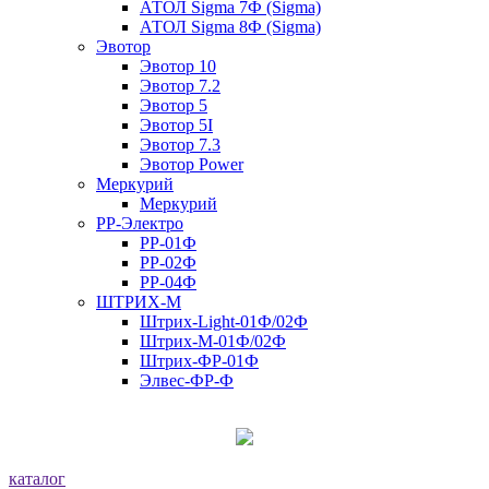
АТОЛ Sigma 7Ф (Sigma)
АТОЛ Sigma 8Ф (Sigma)
Эвотор
Эвотор 10
Эвотор 7.2
Эвотор 5
Эвотор 5I
Эвотор 7.3
Эвотор Power
Меркурий
Меркурий
РР-Электро
РР-01Ф
РР-02Ф
РР-04Ф
ШТРИХ-М
Штрих-Light-01Ф/02Ф
Штрих-М-01Ф/02Ф
Штрих-ФР-01Ф
Элвес-ФР-Ф
каталог