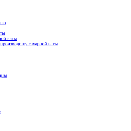
лью
аты
ной ваты
производству сахарной ваты
ццы
я