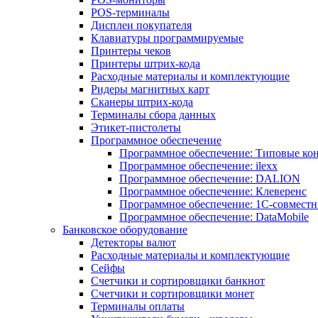
POS-терминалы
Дисплеи покупателя
Клавиатуры программируемые
Принтеры чеков
Принтеры штрих-кода
Расходные материалы и комплектующие
Ридеры магнитных карт
Сканеры штрих-кода
Терминалы сбора данных
Этикет-пистолеты
Программное обеспечение
Программное обеспечение: Типовые к
Программное обеспечение: ilexx
Программное обеспечение: DALION
Программное обеспечение: Клеверенс
Программное обеспечение: 1С-совмест
Программное обеспечение: DataMobile
Банковское оборудование
Детекторы валют
Расходные материалы и комплектующие
Сейфы
Счетчики и сортировщики банкнот
Счетчики и сортировщики монет
Терминалы оплаты