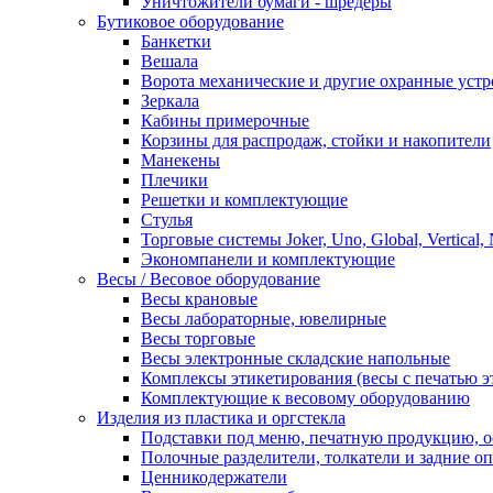
Уничтожители бумаги - шредеры
Бутиковое оборудование
Банкетки
Вешала
Ворота механические и другие охранные устр
Зеркала
Кабины примерочные
Корзины для распродаж, стойки и накопители
Манекены
Плечики
Решетки и комплектующие
Стулья
Торговые системы Joker, Uno, Global, Vertical,
Экономпанели и комплектующие
Весы / Весовое оборудование
Весы крановые
Весы лабораторные, ювелирные
Весы торговые
Весы электронные складские напольные
Комплексы этикетирования (весы с печатью э
Комплектующие к весовому оборудованию
Изделия из пластика и оргстекла
Подставки под меню, печатную продукцию, 
Полочные разделители, толкатели и задние о
Ценникодержатели