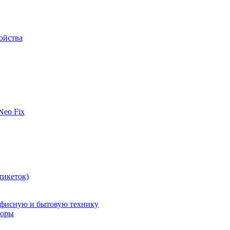
ойства
 Neo Fix
тикеток)
офисную и бытовую технику
поры