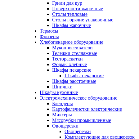
Грили для кур
Поверхности жарочные
Столы тепловые
Столы горячие упаковочные
Шкафы жарочные
Термосы
Фризеры
Хлебопекарное оборудование
Мукопросеиватели
Тележки стеллажные
Тестораскатки
Формы хлебные
Шкафы пекарские
Шкафы пекарские
Шкафы расстоечные
Шпильки
Шкафы кухонные
Электромеханическое оборудование
Блендеры
Картофелечистки электрические
Миксеры
Мясорубки промышленные
Овощерезки
Овощерезки
Комплектующие для овощерезок