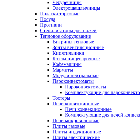
Чебуречницы
Электрошашлычницы
Палатки торговые
Посуда
Противни
Стерилизаторы для ножей
Тепловое оборудование
Витрины тепловые
Зонты вентиляционные
Кипятильники
Котлы пищеварочные
Кофемашины
Мармиты
Модули нейтральные
Пароконвектоматы
Пароконвектоматы
Комплектующие для пароконвекто
Тостеры
Печи конвекционные
Печи конвекционные
Комплектующие для печей конве
Печи микроволновые
Плиты газовые
Плиты индукционные
Плиты электрические