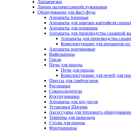
Лапшерезки
Линии раздачи/самообслуживания
Оборудование для фаст-фуда
Аппараты блинные
Аппараты для нарезки картофеля спира
Аппараты для попкорна
Аппараты для производства сахарной в
Аппараты для производства сахар
Комплектующие для аппаратов по 
Аппараты пончиковые
Вафельницы
Грили
Печи для пиццы
Печи для пиццы
Комплектующие для печей для пи
Прессы для гамбургеров
Рисоварки
Сокоохладители
Кукурузоварки
Аппараты для хот-догов
Установки Шаурма
Аксессуары для теплового оборудовани
Темперы для шоколада
Столы для пиццы
Фритюрницы