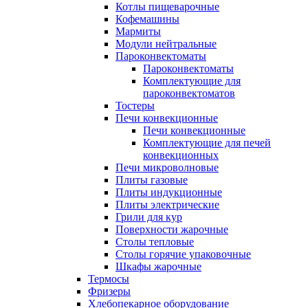
Котлы пищеварочные
Кофемашины
Мармиты
Модули нейтральные
Пароконвектоматы
Пароконвектоматы
Комплектующие для
пароконвектоматов
Тостеры
Печи конвекционные
Печи конвекционные
Комплектующие для печей
конвекционных
Печи микроволновые
Плиты газовые
Плиты индукционные
Плиты электрические
Грили для кур
Поверхности жарочные
Столы тепловые
Столы горячие упаковочные
Шкафы жарочные
Термосы
Фризеры
Хлебопекарное оборудование