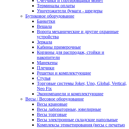
Счетчики и сортировщики монет
Терминалы оплаты
Уничтожители бумаги - шредеры
Бутиковое оборудование
Банкетки
Вешала
Ворота механические и другие охранные
устройства
Зеркала
Кабины примерочные
Корзины для распродаж, стойки и
накопители
Манекены
Плечики
Решетки и комплектующие
Стулья
Торговые системы Joker, Uno, Global, Vertical,
Neo Fix
Экономпанели и комплектующие
Весы / Весовое оборудование
Весы крановые
Весы лабораторные, ювелирные
Весы торговые
Весы электронные складские напольные
Комплексы этикетирования (весы с печатью