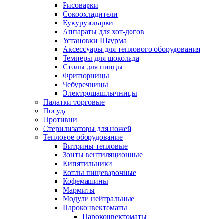
Рисоварки
Сокоохладители
Кукурузоварки
Аппараты для хот-догов
Установки Шаурма
Аксессуары для теплового оборудования
Темперы для шоколада
Столы для пиццы
Фритюрницы
Чебуречницы
Электрошашлычницы
Палатки торговые
Посуда
Противни
Стерилизаторы для ножей
Тепловое оборудование
Витрины тепловые
Зонты вентиляционные
Кипятильники
Котлы пищеварочные
Кофемашины
Мармиты
Модули нейтральные
Пароконвектоматы
Пароконвектоматы