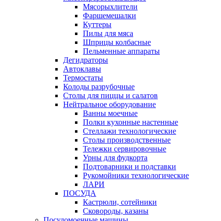
Мясорыхлители
Фаршемешалки
Куттеры
Пилы для мяса
Шприцы колбасные
Пельменные аппараты
Дегидраторы
Автоклавы
Термостаты
Колоды разрубочные
Столы для пиццы и салатов
Нейтральное оборудование
Ванны моечные
Полки кухонные настенные
Стеллажи технологические
Столы производственные
Тележки сервировочные
Урны для фудкорта
Подтоварники и подставки
Рукомойники технологические
ЛАРИ
ПОСУДА
Кастрюли, сотейники
Сковороды, казаны
Посудомоечные машины