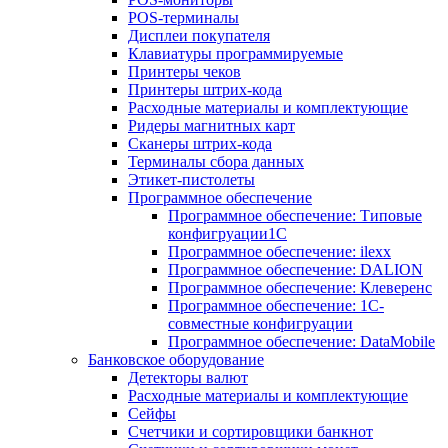
POS-терминалы
Дисплеи покупателя
Клавиатуры программируемые
Принтеры чеков
Принтеры штрих-кода
Расходные материалы и комплектующие
Ридеры магнитных карт
Сканеры штрих-кода
Терминалы сбора данных
Этикет-пистолеты
Программное обеспечение
Программное обеспечение: Типовые
конфигруации1С
Программное обеспечение: ilexx
Программное обеспечение: DALION
Программное обеспечение: Клеверенс
Программное обеспечение: 1С-
совместные конфигруации
Программное обеспечение: DataMobile
Банковское оборудование
Детекторы валют
Расходные материалы и комплектующие
Сейфы
Счетчики и сортировщики банкнот