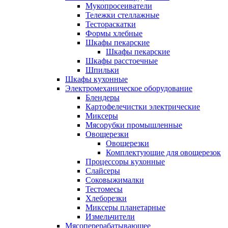
Мукопросеиватели
Тележки стеллажные
Тестораскатки
Формы хлебные
Шкафы пекарские
Шкафы пекарские
Шкафы расстоечные
Шпильки
Шкафы кухонные
Электромеханическое оборудование
Блендеры
Картофелечистки электрические
Миксеры
Мясорубки промышленные
Овощерезки
Овощерезки
Комплектующие для овощерезок
Процессоры кухонные
Слайсеры
Соковыжималки
Тестомесы
Хлеборезки
Миксеры планетарные
Измельчители
Мясоперерабатывающее