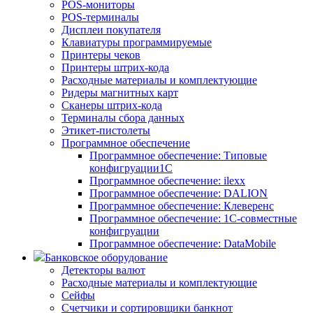
POS-мониторы
POS-терминалы
Дисплеи покупателя
Клавиатуры программируемые
Принтеры чеков
Принтеры штрих-кода
Расходные материалы и комплектующие
Ридеры магнитных карт
Сканеры штрих-кода
Терминалы сбора данных
Этикет-пистолеты
Программное обеспечение
Программное обеспечение: Типовые
конфигруации1С
Программное обеспечение: ilexx
Программное обеспечение: DALION
Программное обеспечение: Клеверенс
Программное обеспечение: 1С-совместные
конфигруации
Программное обеспечение: DataMobile
Банковское оборудование
Детекторы валют
Расходные материалы и комплектующие
Сейфы
Счетчики и сортировщики банкнот