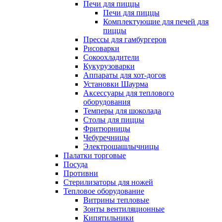
Печи для пиццы
Печи для пиццы
Комплектующие для печей для
пиццы
Прессы для гамбургеров
Рисоварки
Сокоохладители
Кукурузоварки
Аппараты для хот-догов
Установки Шаурма
Аксессуары для теплового
оборудования
Темперы для шоколада
Столы для пиццы
Фритюрницы
Чебуречницы
Электрошашлычницы
Палатки торговые
Посуда
Противни
Стерилизаторы для ножей
Тепловое оборудование
Витрины тепловые
Зонты вентиляционные
Кипятильники