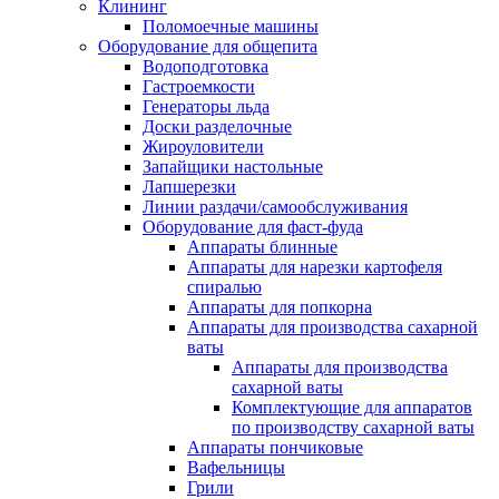
Клининг
Поломоечные машины
Оборудование для общепита
Водоподготовка
Гастроемкости
Генераторы льда
Доски разделочные
Жироуловители
Запайщики настольные
Лапшерезки
Линии раздачи/самообслуживания
Оборудование для фаст-фуда
Аппараты блинные
Аппараты для нарезки картофеля
спиралью
Аппараты для попкорна
Аппараты для производства сахарной
ваты
Аппараты для производства
сахарной ваты
Комплектующие для аппаратов
по производству сахарной ваты
Аппараты пончиковые
Вафельницы
Грили