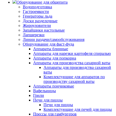
Оборудование для общепита
Водоподготовка
Гастроемкости
Генераторы льда
Доски разделочные
Жироуловители
Запайщики настольные
Лапшерезки
Линии раздачи/самообслуживания
Оборудование для фаст-фуда
Аппараты блинные
Аппараты для нарезки картофеля спиралью
Аппараты для попкорна
Аппараты для производства сахарной ваты
Аппараты для производства сахарной
ваты
Комплектующие для аппаратов по
производству сахарной ваты
Аппараты пончиковые
Вафельницы
Грили
Печи для пиццы
Печи для пиццы
Комплектующие для печей для пиццы
Прессы для гамбургеров