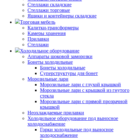
Стеллажи складские
Стеллажи торговые
Ящики и контейнеры складские
Торговая мебель
Калитки-трансформеры
Камеры хранения
Прилавки
Стеллажи
Холодильное оборудование
Аппараты шоковой заморозки
Бонеты холодильные
Бонеты холодильные
Суперструктуры для бонет
Морозильные лари
Морозильные лари с глухой крышкой
Морозильные лари с крышкой из гнутого
стекла
Морозильные лари с прямой прозрачной
крышкой
Неохлаждаемые прилавки
Холодильное оборудование под выносное
холодоснабжение
Горки холодильные под выносное
холодоснабжение