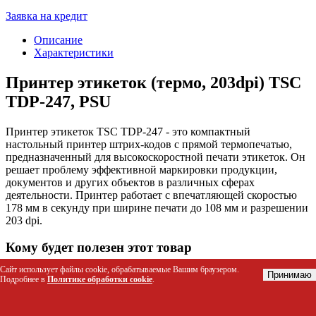
Заявка на кредит
Описание
Характеристики
Принтер этикеток (термо, 203dpi) TSC
TDP-247, PSU
Принтер этикеток TSC TDP-247 - это компактный
настольный принтер штрих-кодов с прямой термопечатью,
предназначенный для высокоскоростной печати этикеток. Он
решает проблему эффективной маркировки продукции,
документов и других объектов в различных сферах
деятельности. Принтер работает с впечатляющей скоростью
178 мм в секунду при ширине печати до 108 мм и разрешении
203 dpi.
Кому будет полезен этот товар
Сайт использует файлы cookie, обрабатываемые Вашим браузером.
Бизнесменам и предпринимателям для маркировки
Принимаю
Подробнее в
Политике обработки cookie
.
продукции
Сотрудникам офисов для печати наклеек соответствия и
маркировки документов