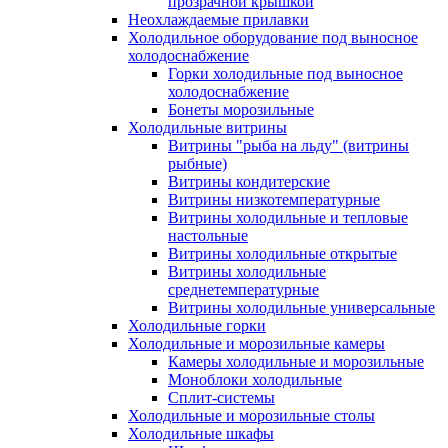
прозрачной крышкой
Неохлаждаемые прилавки
Холодильное оборудование под выносное
холодоснабжение
Горки холодильные под выносное
холодоснабжение
Бонеты морозильные
Холодильные витрины
Витрины "рыба на льду" (витрины
рыбные)
Витрины кондитерские
Витрины низкотемпературные
Витрины холодильные и тепловые
настольные
Витрины холодильные открытые
Витрины холодильные
среднетемпературные
Витрины холодильные универсальные
Холодильные горки
Холодильные и морозильные камеры
Камеры холодильные и морозильные
Моноблоки холодильные
Сплит-системы
Холодильные и морозильные столы
Холодильные шкафы