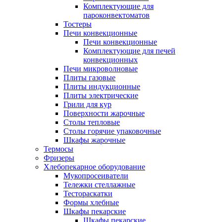
Комплектующие для
пароконвектоматов
Тостеры
Печи конвекционные
Печи конвекционные
Комплектующие для печей
конвекционных
Печи микроволновые
Плиты газовые
Плиты индукционные
Плиты электрические
Грили для кур
Поверхности жарочные
Столы тепловые
Столы горячие упаковочные
Шкафы жарочные
Термосы
Фризеры
Хлебопекарное оборудование
Мукопросеиватели
Тележки стеллажные
Тестораскатки
Формы хлебные
Шкафы пекарские
Шкафы пекарские