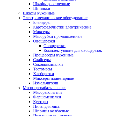
Шкафы расстоечные
Шпильки
Шкафы кухонные
Электромеханическое оборудование
Блендеры
Картофелечистки электрические
Миксеры
Мясорубки промышленные
Овощерезки
Овощерезки
Комплектующие для овощерезок
Процессоры кухонные
Слайсеры
Соковыжималки
Тестомесы
Хлеборезки
Миксеры планетарные
Измельчители
Мясоперерабатывающее
Мясорыхлители
Фаршемешалки
Куттеры
Пилы для мяса
Шприцы колбасные
Пельменные аппараты