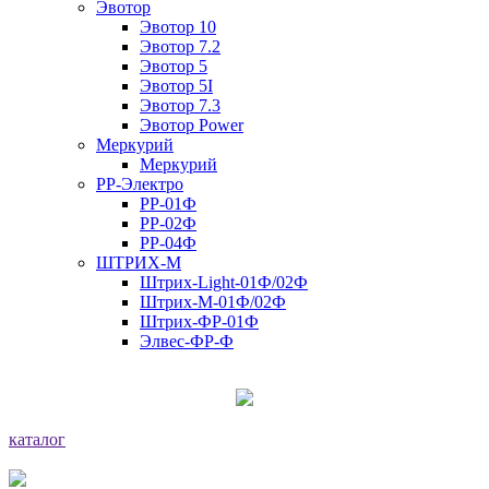
Эвотор
Эвотор 10
Эвотор 7.2
Эвотор 5
Эвотор 5I
Эвотор 7.3
Эвотор Power
Меркурий
Меркурий
РР-Электро
РР-01Ф
РР-02Ф
РР-04Ф
ШТРИХ-М
Штрих-Light-01Ф/02Ф
Штрих-М-01Ф/02Ф
Штрих-ФР-01Ф
Элвес-ФР-Ф
каталог