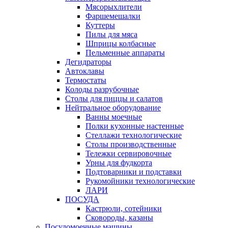
Мясорыхлители
Фаршемешалки
Куттеры
Пилы для мяса
Шприцы колбасные
Пельменные аппараты
Дегидраторы
Автоклавы
Термостаты
Колоды разрубочные
Столы для пиццы и салатов
Нейтральное оборудование
Ванны моечные
Полки кухонные настенные
Стеллажи технологические
Столы производственные
Тележки сервировочные
Урны для фудкорта
Подтоварники и подставки
Рукомойники технологические
ЛАРИ
ПОСУДА
Кастрюли, сотейники
Сковороды, казаны
Посудомоечные машины