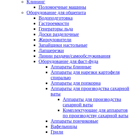
Клининг
Поломоечные машины
Оборудование для общепита
Водоподготовка
Гастроемкости
Генераторы льда
Доски разделочные
Жироуловители
Запайщики настольные
Лапшерезки
Линии раздачи/самообслуживания
Оборудование для фаст-фуда
Аппараты блинные
Аппараты для нарезки картофеля
спиралью
Аппараты для попкорна
Аппараты для производства сахарной
ваты
Аппараты для производства
сахарной ваты
Комплектующие для аппаратов
по производству сахарной ваты
Аппараты пончиковые
Вафельницы
Грили