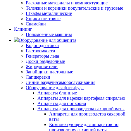
Расходные материалы и комплектующие
Тележки и корзинки покупательские и грузовые
Шкафы металлические
Ящики почтовые
Скамейки
Клининг
Поломоечные машины
Оборудование для общепита
Водоподготовка
Гастроемкости
Генераторы льда
Доски разделочные
Жироуловители
Запайщики настольные
Лапшерезки
Линии раздачи/самообслуживания
Оборудование для фаст-фуда
Аппараты блинные
Аппараты для нарезки картофеля спиралью
Аппараты для попкорна
Аппараты для производства сахарной ваты
Аппараты для производства сахарной
ваты
Комплектующие для аппаратов по
производству сахарной ваты