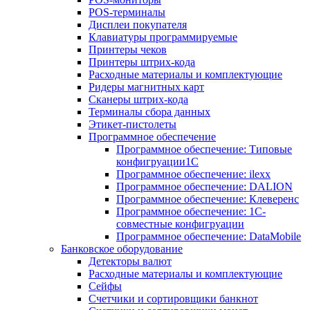
POS-терминалы
Дисплеи покупателя
Клавиатуры программируемые
Принтеры чеков
Принтеры штрих-кода
Расходные материалы и комплектующие
Ридеры магнитных карт
Сканеры штрих-кода
Терминалы сбора данных
Этикет-пистолеты
Программное обеспечение
Программное обеспечение: Типовые
конфигруации1С
Программное обеспечение: ilexx
Программное обеспечение: DALION
Программное обеспечение: Клеверенс
Программное обеспечение: 1С-
совместные конфигруации
Программное обеспечение: DataMobile
Банковское оборудование
Детекторы валют
Расходные материалы и комплектующие
Сейфы
Счетчики и сортировщики банкнот