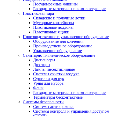
Посудомоечные машины
Расходные материалы и комплектующие
Пластиковая тара
Складские и полочные лотки
Мусорные контейнеры
Пластиковые поддоны
Пластиковые ящики
Производственное и упаковочное оборудование
Оборудование для копчения
Производственное оборудование
Упаковочное оборудование
Санитарно-гигиеническое оборудование
Диспенсеры
Дозаторы
Лампы инсектицидные
Системы очистки воздуха
Сушилки для рук
Урны для мусора
Фены
Расходные материалы и комплектующие
Термометры бесконтактные
Системы безопасности
Системы антикражные
Системы контроля и управления доступом
(СКУД)