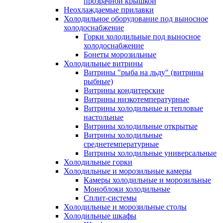
прозрачной крышкой
Неохлаждаемые прилавки
Холодильное оборудование под выносное
холодоснабжение
Горки холодильные под выносное
холодоснабжение
Бонеты морозильные
Холодильные витрины
Витрины "рыба на льду" (витрины
рыбные)
Витрины кондитерские
Витрины низкотемпературные
Витрины холодильные и тепловые
настольные
Витрины холодильные открытые
Витрины холодильные
среднетемпературные
Витрины холодильные универсальные
Холодильные горки
Холодильные и морозильные камеры
Камеры холодильные и морозильные
Моноблоки холодильные
Сплит-системы
Холодильные и морозильные столы
Холодильные шкафы