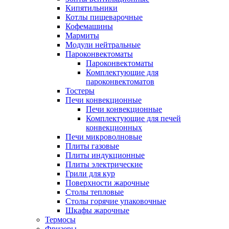
Кипятильники
Котлы пищеварочные
Кофемашины
Мармиты
Модули нейтральные
Пароконвектоматы
Пароконвектоматы
Комплектующие для
пароконвектоматов
Тостеры
Печи конвекционные
Печи конвекционные
Комплектующие для печей
конвекционных
Печи микроволновые
Плиты газовые
Плиты индукционные
Плиты электрические
Грили для кур
Поверхности жарочные
Столы тепловые
Столы горячие упаковочные
Шкафы жарочные
Термосы
Фризеры