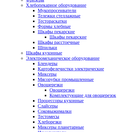
Хлебопекарное оборудование
Мукопросеиватели
Тележки стеллажные
Тестораскатки
Формы хлебные
Шкафы пекарские
Шкафы пекарские
Шкафы расстоечные
Шпильки
Шкафы кухонные
Электромеханическое оборудование
Блендеры
Картофелечистки электрические
Миксеры
Мясорубки промышленные
Овощерезки
Овощерезки
Комплектующие для овощерезок
Процессоры кухонные
Слайсеры
Соковыжималки
Тестомесы
Хлеборезки
Миксеры планетарные