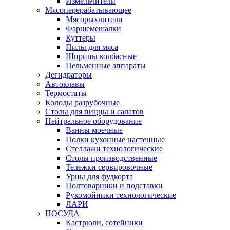
Измельчители
Мясоперерабатывающее
Мясорыхлители
Фаршемешалки
Куттеры
Пилы для мяса
Шприцы колбасные
Пельменные аппараты
Дегидраторы
Автоклавы
Термостаты
Колоды разрубочные
Столы для пиццы и салатов
Нейтральное оборудование
Ванны моечные
Полки кухонные настенные
Стеллажи технологические
Столы производственные
Тележки сервировочные
Урны для фудкорта
Подтоварники и подставки
Рукомойники технологические
ЛАРИ
ПОСУДА
Кастрюли, сотейники