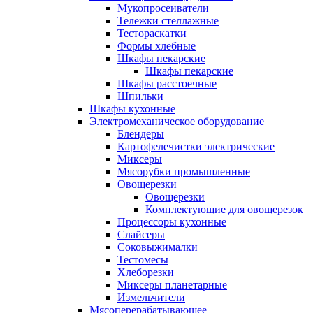
Мукопросеиватели
Тележки стеллажные
Тестораскатки
Формы хлебные
Шкафы пекарские
Шкафы пекарские
Шкафы расстоечные
Шпильки
Шкафы кухонные
Электромеханическое оборудование
Блендеры
Картофелечистки электрические
Миксеры
Мясорубки промышленные
Овощерезки
Овощерезки
Комплектующие для овощерезок
Процессоры кухонные
Слайсеры
Соковыжималки
Тестомесы
Хлеборезки
Миксеры планетарные
Измельчители
Мясоперерабатывающее