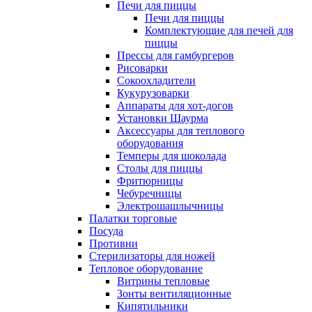
Печи для пиццы
Печи для пиццы
Комплектующие для печей для
пиццы
Прессы для гамбургеров
Рисоварки
Сокоохладители
Кукурузоварки
Аппараты для хот-догов
Установки Шаурма
Аксессуары для теплового
оборудования
Темперы для шоколада
Столы для пиццы
Фритюрницы
Чебуречницы
Электрошашлычницы
Палатки торговые
Посуда
Противни
Стерилизаторы для ножей
Тепловое оборудование
Витрины тепловые
Зонты вентиляционные
Кипятильники