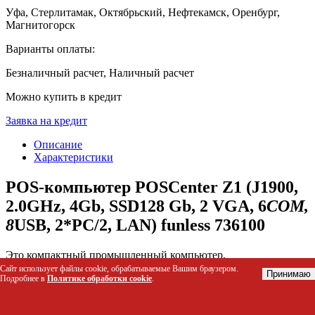
Уфа, Стерлитамак, Октябрьский, Нефтекамск, Оренбург,
Магнитогорск
Варианты оплаты:
Безналичный расчет, Наличный расчет
Можно купить в кредит
Заявка на кредит
Описание
Характеристики
POS-компьютер POSCenter Z1 (J1900,
2.0GHz, 4Gb, SSD128 Gb, 2 VGA, 6
COM,
8
USB, 2*PC/2, LAN) funless 736100
Это компактный промышленный компьютер,
предназначенный для работы в условиях высокой нагрузки на
Сайт использует файлы cookie, обрабатываемые Вашим браузером.
Принимаю
Подробнее в
Политике обработки cookie
.
кассах, складах и в офисах. Устройство решает проблему
перегрева и шума благодаря безвентиляторной технологии и
алюминиевому корпусу, обеспечивая стабильную работу