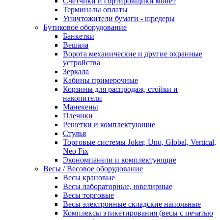
Счетчики и сортировщики монет
Терминалы оплаты
Уничтожители бумаги - шредеры
Бутиковое оборудование
Банкетки
Вешала
Ворота механические и другие охранные
устройства
Зеркала
Кабины примерочные
Корзины для распродаж, стойки и
накопители
Манекены
Плечики
Решетки и комплектующие
Стулья
Торговые системы Joker, Uno, Global, Vertical,
Neo Fix
Экономпанели и комплектующие
Весы / Весовое оборудование
Весы крановые
Весы лабораторные, ювелирные
Весы торговые
Весы электронные складские напольные
Комплексы этикетирования (весы с печатью