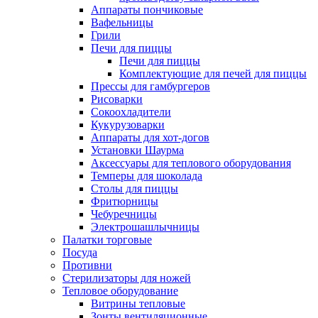
Аппараты пончиковые
Вафельницы
Грили
Печи для пиццы
Печи для пиццы
Комплектующие для печей для пиццы
Прессы для гамбургеров
Рисоварки
Сокоохладители
Кукурузоварки
Аппараты для хот-догов
Установки Шаурма
Аксессуары для теплового оборудования
Темперы для шоколада
Столы для пиццы
Фритюрницы
Чебуречницы
Электрошашлычницы
Палатки торговые
Посуда
Противни
Стерилизаторы для ножей
Тепловое оборудование
Витрины тепловые
Зонты вентиляционные