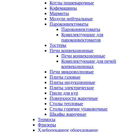
Котлы пищеварочные
Кофемашины
Мармиты
Модули нейтральные
Пароконвектоматы
Пароконвектоматы
Комплектующие для
пароконвектоматов
Тостеры
Печи конвекционные
Печи конвекционные
Комплектующие для печей
конвекционных
Печи микроволновые
Плиты газовые
Плиты индукционные
Плиты электрические
Грили для кур
Поверхности жарочные
Столы тепловые
Столы горячие упаковочные
Шкафы жарочные
Термосы
Фризеры
Хлебопекарное оборудование