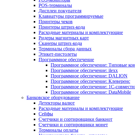
POS-терминалы
Дисплеи покупателя
Клавиатуры программируемые
Принтеры чеков
Принтеры штрих-кода
Расходные материалы и комплектующие
Ридеры магнитных карт
Сканеры штрих-кода
Терминалы сбора данных
Этикет-пистолеты
Программное обеспечение
Программное обеспечение: Типовые к
Программное обеспечение: ilexx
Программное обеспечение: DALION
Программное обеспечение: Клеверенс
Программное обеспечение: 1С-совмест
Программное обеспечение: DataMobile
Банковское оборудование
Детекторы валют
Расходные материалы и комплектующие
Сейфы
Счетчики и сортировщики банкнот
Счетчики и сортировщики монет
Терминалы оплаты