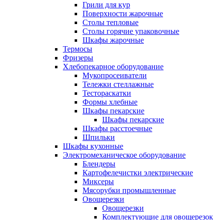
Грили для кур
Поверхности жарочные
Столы тепловые
Столы горячие упаковочные
Шкафы жарочные
Термосы
Фризеры
Хлебопекарное оборудование
Мукопросеиватели
Тележки стеллажные
Тестораскатки
Формы хлебные
Шкафы пекарские
Шкафы пекарские
Шкафы расстоечные
Шпильки
Шкафы кухонные
Электромеханическое оборудование
Блендеры
Картофелечистки электрические
Миксеры
Мясорубки промышленные
Овощерезки
Овощерезки
Комплектующие для овощерезок