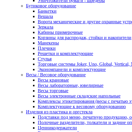
Уничтожители бумаги - шредеры
Бутиковое оборудование
Банкетки
Вешала
Ворота механические и другие охранные устр
Зеркала
Кабины примерочные
Корзины для распродаж, стойки и накопители
Манекены
Плечики
Решетки и комплектующие
Стулья
Торговые системы Joker, Uno, Global, Vertical,
Экономпанели и комплектующие
Весы / Весовое оборудование
Весы крановые
Весы лабораторные, ювелирные
Весы торговые
Весы электронные складские напольные
Комплексы этикетирования (весы с печатью э
Комплектующие к весовому оборудованию
Изделия из пластика и оргстекла
Подставки под меню, печатную продукцию, 
Полочные разделители, толкатели и задние о
Ценникодержатели