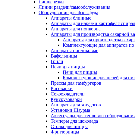
Лапшерезки
Линии раздачи/самообслуживания
Оборудование для фаст-фуда
Аппараты блинные
Аппараты для нарезки картофеля спира
Аппараты для попкорна
Аппараты для производства сахарной в
Аппараты для производства сахар
Комплектующие для аппаратов по 
Аппараты пончиковые
Вафельницы
Грили
Печи для пиццы
Печи для пиццы
Комплектующие для печей для пи
Прессы для гамбургеров
Рисоварки
Сокоохладители
Кукурузоварки
Аппараты для хот-догов
Установки Шаурма
Аксессуары для теплового оборудовани
Темперы для шоколада
Столы для пиццы
Фритюрницы