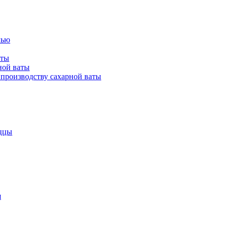
лью
аты
ной ваты
производству сахарной ваты
ццы
я