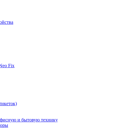
ойства
 Neo Fix
тикеток)
офисную и бытовую технику
поры