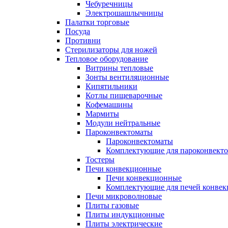
Чебуречницы
Электрошашлычницы
Палатки торговые
Посуда
Противни
Стерилизаторы для ножей
Тепловое оборудование
Витрины тепловые
Зонты вентиляционные
Кипятильники
Котлы пищеварочные
Кофемашины
Мармиты
Модули нейтральные
Пароконвектоматы
Пароконвектоматы
Комплектующие для пароконвекто
Тостеры
Печи конвекционные
Печи конвекционные
Комплектующие для печей конве
Печи микроволновые
Плиты газовые
Плиты индукционные
Плиты электрические