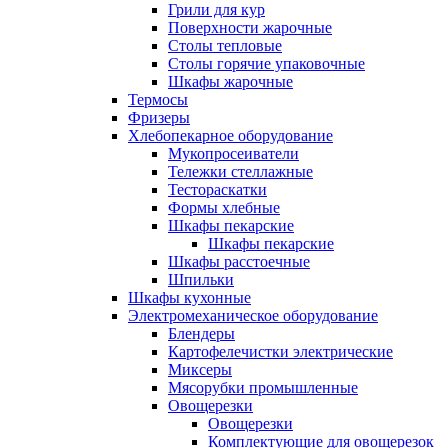
Грили для кур
Поверхности жарочные
Столы тепловые
Столы горячие упаковочные
Шкафы жарочные
Термосы
Фризеры
Хлебопекарное оборудование
Мукопросеиватели
Тележки стеллажные
Тестораскатки
Формы хлебные
Шкафы пекарские
Шкафы пекарские
Шкафы расстоечные
Шпильки
Шкафы кухонные
Электромеханическое оборудование
Блендеры
Картофелечистки электрические
Миксеры
Мясорубки промышленные
Овощерезки
Овощерезки
Комплектующие для овощерезок