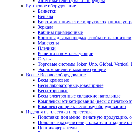
Уничтожители бумаги - шредеры
Бутиковое оборудование
Банкетки
Вешала
Ворота механические и другие охранные устр
Зеркала
Кабины примерочные
Корзины для распродаж, стойки и накопители
Манекены
Плечики
Решетки и комплектующие
Стулья
Торговые системы Joker, Uno, Global, Vertical,
Экономпанели и комплектующие
Весы / Весовое оборудование
Весы крановые
Весы лабораторные, ювелирные
Весы торговые
Весы электронные складские напольные
Комплексы этикетирования (весы с печатью э
Комплектующие к весовому оборудованию
Изделия из пластика и оргстекла
Подставки под меню, печатную продукцию, 
Полочные разделители, толкатели и задние о
Ценникодержатели