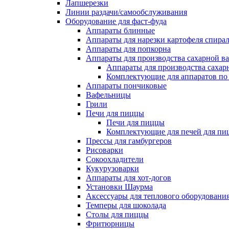
Лапшерезки
Линии раздачи/самообслуживания
Оборудование для фаст-фуда
Аппараты блинные
Аппараты для нарезки картофеля спира
Аппараты для попкорна
Аппараты для производства сахарной в
Аппараты для производства сахар
Комплектующие для аппаратов по 
Аппараты пончиковые
Вафельницы
Грили
Печи для пиццы
Печи для пиццы
Комплектующие для печей для пи
Прессы для гамбургеров
Рисоварки
Сокоохладители
Кукурузоварки
Аппараты для хот-догов
Установки Шаурма
Аксессуары для теплового оборудовани
Темперы для шоколада
Столы для пиццы
Фритюрницы