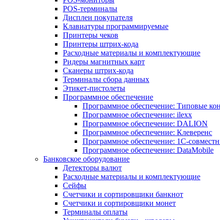
POS-терминалы
Дисплеи покупателя
Клавиатуры программируемые
Принтеры чеков
Принтеры штрих-кода
Расходные материалы и комплектующие
Ридеры магнитных карт
Сканеры штрих-кода
Терминалы сбора данных
Этикет-пистолеты
Программное обеспечение
Программное обеспечение: Типовые к
Программное обеспечение: ilexx
Программное обеспечение: DALION
Программное обеспечение: Клеверенс
Программное обеспечение: 1С-совмест
Программное обеспечение: DataMobile
Банковское оборудование
Детекторы валют
Расходные материалы и комплектующие
Сейфы
Счетчики и сортировщики банкнот
Счетчики и сортировщики монет
Терминалы оплаты