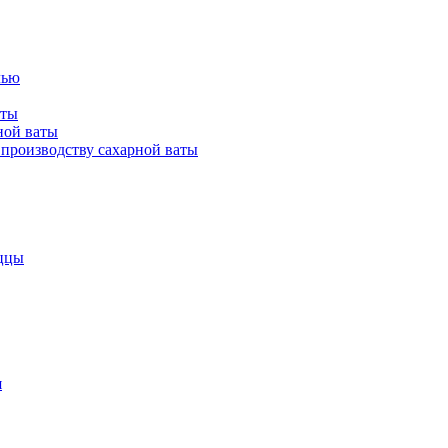
лью
аты
ной ваты
производству сахарной ваты
ццы
я