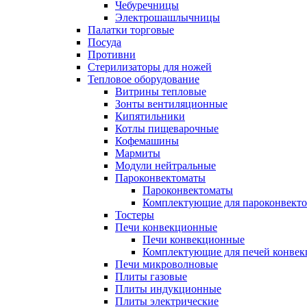
Чебуречницы
Электрошашлычницы
Палатки торговые
Посуда
Противни
Стерилизаторы для ножей
Тепловое оборудование
Витрины тепловые
Зонты вентиляционные
Кипятильники
Котлы пищеварочные
Кофемашины
Мармиты
Модули нейтральные
Пароконвектоматы
Пароконвектоматы
Комплектующие для пароконвекто
Тостеры
Печи конвекционные
Печи конвекционные
Комплектующие для печей конве
Печи микроволновые
Плиты газовые
Плиты индукционные
Плиты электрические