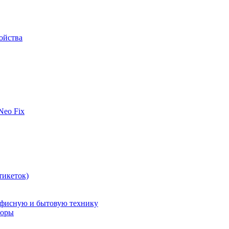
ойства
 Neo Fix
тикеток)
офисную и бытовую технику
поры