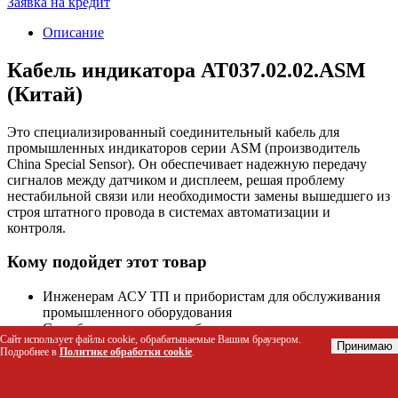
Заявка на кредит
Описание
Кабель индикатора AT037.02.02.ASM
(Китай)
Это специализированный соединительный кабель для
промышленных индикаторов серии ASM (производитель
China Special Sensor). Он обеспечивает надежную передачу
сигналов между датчиком и дисплеем, решая проблему
нестабильной связи или необходимости замены вышедшего из
строя штатного провода в системах автоматизации и
контроля.
Кому подойдет этот товар
Инженерам АСУ ТП и прибористам для обслуживания
промышленного оборудования
Службам технического обслуживания заводов и
Сайт использует файлы cookie, обрабатываемые Вашим браузером.
производственных линий
Принимаю
Подробнее в
Политике обработки cookie
.
Компаниям, использующим датчики уровня,
температуры или давления China Special Sensor
Ремонтным мастерским, специализирующимся на