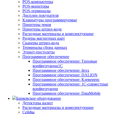
POS-компьютеры
POS-мониторы
POS-терминалы
Дисплеи покупателя
Клавиатуры программируемые
Принтеры чеков
Принтеры штрих-кода
Расходные материалы и комплектующие
Ридеры магнитных карт
Сканеры штрих-кода
Терминалы сбора данных
Этикет-пистолеты
Программное обеспечение
Программное обеспечение: Типовые
конфигруации1С
Программное обеспечение: ilexx
Программное обеспечение: DALION
Программное обеспечение: Клеверенс
Программное обеспечение: 1С-совместные
конфигруации
Программное обеспечение: DataMobile
Банковское оборудование
Детекторы валют
Расходные материалы и комплектующие
Сейфы