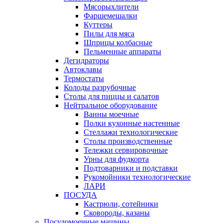
Мясорыхлители
Фаршемешалки
Куттеры
Пилы для мяса
Шприцы колбасные
Пельменные аппараты
Дегидраторы
Автоклавы
Термостаты
Колоды разрубочные
Столы для пиццы и салатов
Нейтральное оборудование
Ванны моечные
Полки кухонные настенные
Стеллажи технологические
Столы производственные
Тележки сервировочные
Урны для фудкорта
Подтоварники и подставки
Рукомойники технологические
ЛАРИ
ПОСУДА
Кастрюли, сотейники
Сковороды, казаны
Посудомоечные машины