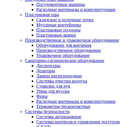
Посудомоечные машины
Расходные материалы и комплектующие
Пластиковая тара
Складские и полочные лотки
Мусорные контейнеры
Пластиковые поддоны
Пластиковые ящики
Производственное и упаковочное оборудование
Оборудование для копчения
Производственное оборудование
Упаковочное оборудование
Санитарно-гигиеническое оборудование
Диспенсеры
Дозаторы
Лампы инсектицидные
Системы очистки воздуха
Сушилки для рук
Урны для мусора
Фены
Расходные материалы и комплектующие
Термометры бесконтактные
Системы безопасности
Системы антикражные
Системы контроля и управления доступом
(СКУД)