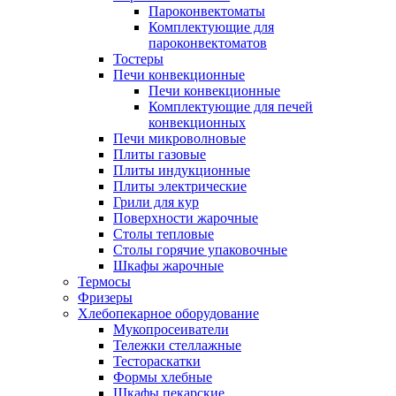
Пароконвектоматы
Комплектующие для
пароконвектоматов
Тостеры
Печи конвекционные
Печи конвекционные
Комплектующие для печей
конвекционных
Печи микроволновые
Плиты газовые
Плиты индукционные
Плиты электрические
Грили для кур
Поверхности жарочные
Столы тепловые
Столы горячие упаковочные
Шкафы жарочные
Термосы
Фризеры
Хлебопекарное оборудование
Мукопросеиватели
Тележки стеллажные
Тестораскатки
Формы хлебные
Шкафы пекарские