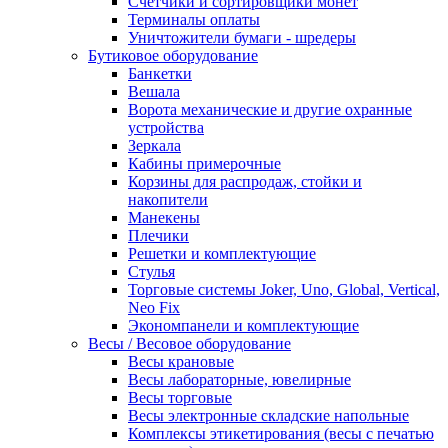
Счетчики и сортировщики монет
Терминалы оплаты
Уничтожители бумаги - шредеры
Бутиковое оборудование
Банкетки
Вешала
Ворота механические и другие охранные
устройства
Зеркала
Кабины примерочные
Корзины для распродаж, стойки и
накопители
Манекены
Плечики
Решетки и комплектующие
Стулья
Торговые системы Joker, Uno, Global, Vertical,
Neo Fix
Экономпанели и комплектующие
Весы / Весовое оборудование
Весы крановые
Весы лабораторные, ювелирные
Весы торговые
Весы электронные складские напольные
Комплексы этикетирования (весы с печатью