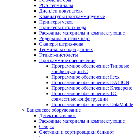
POS-терминалы
Дисплеи покупателя
Клавиатуры программируемые
Принтеры чеков
Принтеры штрих-кода
Расходные материалы и комплектующие
Ридеры магнитных карт
Сканеры штрих-кода
Терминалы сбора данных
Этикет-пистолеты
Программное обеспечение
Программное обеспечение: Типовые
конфигруации1С
Программное обеспечение: ilexx
Программное обеспечение: DALION
Программное обеспечение: Клеверенс
Программное обеспечение: 1С-
совместные конфигруации
Программное обеспечение: DataMobile
Банковское оборудование
Детекторы валют
Расходные материалы и комплектующие
Сейфы
Счетчики и сортировщики банкнот