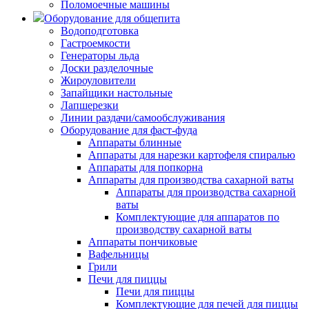
Поломоечные машины
Оборудование для общепита
Водоподготовка
Гастроемкости
Генераторы льда
Доски разделочные
Жироуловители
Запайщики настольные
Лапшерезки
Линии раздачи/самообслуживания
Оборудование для фаст-фуда
Аппараты блинные
Аппараты для нарезки картофеля спиралью
Аппараты для попкорна
Аппараты для производства сахарной ваты
Аппараты для производства сахарной
ваты
Комплектующие для аппаратов по
производству сахарной ваты
Аппараты пончиковые
Вафельницы
Грили
Печи для пиццы
Печи для пиццы
Комплектующие для печей для пиццы