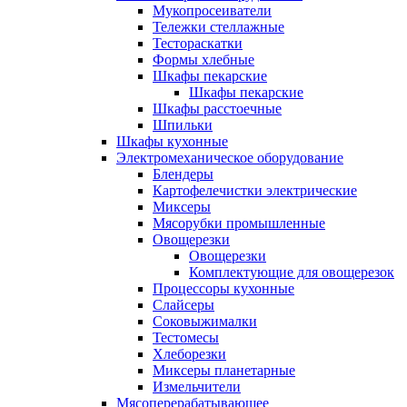
Мукопросеиватели
Тележки стеллажные
Тестораскатки
Формы хлебные
Шкафы пекарские
Шкафы пекарские
Шкафы расстоечные
Шпильки
Шкафы кухонные
Электромеханическое оборудование
Блендеры
Картофелечистки электрические
Миксеры
Мясорубки промышленные
Овощерезки
Овощерезки
Комплектующие для овощерезок
Процессоры кухонные
Слайсеры
Соковыжималки
Тестомесы
Хлеборезки
Миксеры планетарные
Измельчители
Мясоперерабатывающее