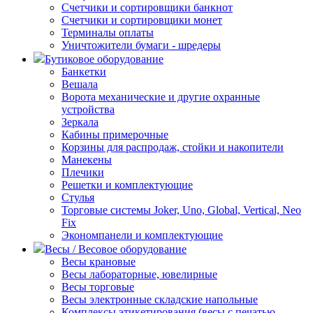
Счетчики и сортировщики банкнот
Счетчики и сортировщики монет
Терминалы оплаты
Уничтожители бумаги - шредеры
Бутиковое оборудование
Банкетки
Вешала
Ворота механические и другие охранные
устройства
Зеркала
Кабины примерочные
Корзины для распродаж, стойки и накопители
Манекены
Плечики
Решетки и комплектующие
Стулья
Торговые системы Joker, Uno, Global, Vertical, Neo
Fix
Экономпанели и комплектующие
Весы / Весовое оборудование
Весы крановые
Весы лабораторные, ювелирные
Весы торговые
Весы электронные складские напольные
Комплексы этикетирования (весы с печатью