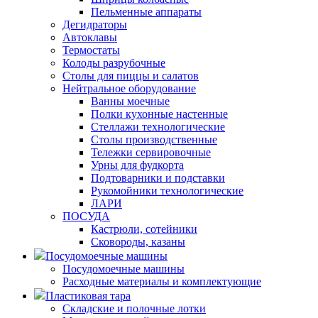
Пельменные аппараты
Дегидраторы
Автоклавы
Термостаты
Колоды разрубочные
Столы для пиццы и салатов
Нейтральное оборудование
Ванны моечные
Полки кухонные настенные
Стеллажи технологические
Столы производственные
Тележки сервировочные
Урны для фудкорта
Подтоварники и подставки
Рукомойники технологические
ЛАРИ
ПОСУДА
Кастрюли, сотейники
Сковороды, казаны
Посудомоечные машины
Посудомоечные машины
Расходные материалы и комплектующие
Пластиковая тара
Складские и полочные лотки