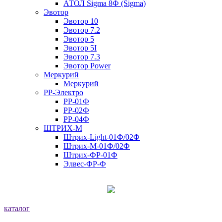
АТОЛ Sigma 8Ф (Sigma)
Эвотор
Эвотор 10
Эвотор 7.2
Эвотор 5
Эвотор 5I
Эвотор 7.3
Эвотор Power
Меркурий
Меркурий
РР-Электро
РР-01Ф
РР-02Ф
РР-04Ф
ШТРИХ-М
Штрих-Light-01Ф/02Ф
Штрих-М-01Ф/02Ф
Штрих-ФР-01Ф
Элвес-ФР-Ф
каталог