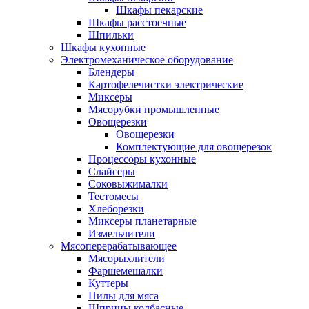
Шкафы пекарские
Шкафы расстоечные
Шпильки
Шкафы кухонные
Электромеханическое оборудование
Блендеры
Картофелечистки электрические
Миксеры
Мясорубки промышленные
Овощерезки
Овощерезки
Комплектующие для овощерезок
Процессоры кухонные
Слайсеры
Соковыжималки
Тестомесы
Хлеборезки
Миксеры планетарные
Измельчители
Мясоперерабатывающее
Мясорыхлители
Фаршемешалки
Куттеры
Пилы для мяса
Шприцы колбасные