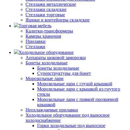
Стеллажи металлические
Стеллажи складские
Стеллажи торговые
Ящики и контейнеры складские
Торговая мебель
Калитки-трансформеры
Камеры хранения
Прилавки
Стеллажи
Холодильное оборудование
Аппараты шоковой заморозки
Бонеты холодильные
Бонеты холодильные
Суперструктуры для бонет
Морозильные лари
Морозильные лари с глухой крышкой
Морозильные лари с крышкой из гнутого
стекла
Морозильные лари с прямой прозрачной
крышкой
Неохлаждаемые прилавки
Холодильное оборудование под выносное
холодоснабжение
Горки холодильные под выносное