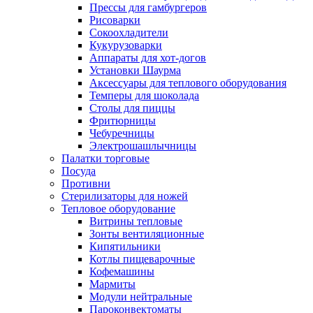
Прессы для гамбургеров
Рисоварки
Сокоохладители
Кукурузоварки
Аппараты для хот-догов
Установки Шаурма
Аксессуары для теплового оборудования
Темперы для шоколада
Столы для пиццы
Фритюрницы
Чебуречницы
Электрошашлычницы
Палатки торговые
Посуда
Противни
Стерилизаторы для ножей
Тепловое оборудование
Витрины тепловые
Зонты вентиляционные
Кипятильники
Котлы пищеварочные
Кофемашины
Мармиты
Модули нейтральные
Пароконвектоматы