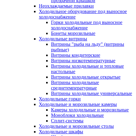
прозрачной крышкой
Неохлаждаемые прилавки
Холодильное оборудование под выносное
холодоснабжение
Горки холодильные под выносное
холодоснабжение
Бонеты морозильные
Холодильные витрины
Витрины "рыба на льду" (витрины
рыбные)
Витрины кондитерские
Витрины низкотемпературные
Витрины холодильные и тепловые
настольные
Витрины холодильные открытые
Витрины холодильные
среднетемпературные
Витрины холодильные универсальные
Холодильные горки
Холодильные и морозильные камеры
Камеры холодильные и морозильные
Моноблоки холодильные
Сплит-системы
Холодильные и морозильные столы
Холодильные шкафы