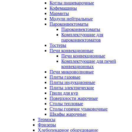
Котлы пищеварочные
Кофемашины
Мармиты
Модули нейтральные
Пароконвектоматы
Пароконвектоматы
Комплектующие для
пароконвектоматов
Тостеры
Печи конвекционные
Печи конвекционные
Комплектующие для печей
конвекционных
Печи микроволновые
Плиты газовые
Плиты индукционные
Плиты электрические
Грили для кур
Поверхности жарочные
Столы тепловые
Столы горячие упаковочные
Шкафы жарочные
Термосы
Фризеры
Хлебопекарное оборудование