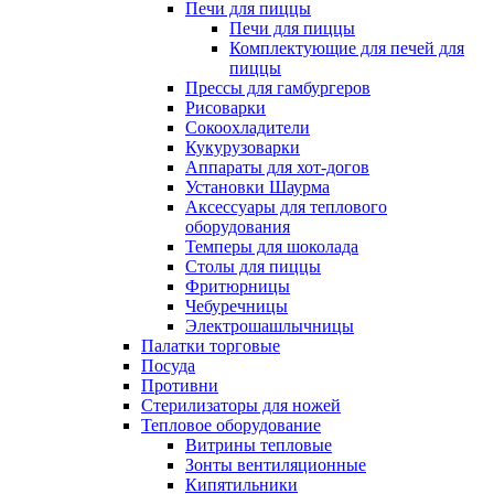
Печи для пиццы
Печи для пиццы
Комплектующие для печей для
пиццы
Прессы для гамбургеров
Рисоварки
Сокоохладители
Кукурузоварки
Аппараты для хот-догов
Установки Шаурма
Аксессуары для теплового
оборудования
Темперы для шоколада
Столы для пиццы
Фритюрницы
Чебуречницы
Электрошашлычницы
Палатки торговые
Посуда
Противни
Стерилизаторы для ножей
Тепловое оборудование
Витрины тепловые
Зонты вентиляционные
Кипятильники