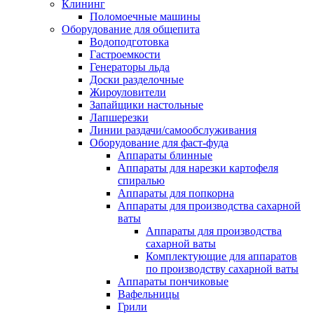
Клининг
Поломоечные машины
Оборудование для общепита
Водоподготовка
Гастроемкости
Генераторы льда
Доски разделочные
Жироуловители
Запайщики настольные
Лапшерезки
Линии раздачи/самообслуживания
Оборудование для фаст-фуда
Аппараты блинные
Аппараты для нарезки картофеля
спиралью
Аппараты для попкорна
Аппараты для производства сахарной
ваты
Аппараты для производства
сахарной ваты
Комплектующие для аппаратов
по производству сахарной ваты
Аппараты пончиковые
Вафельницы
Грили