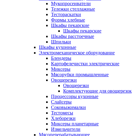
Мукопросеиватели
Тележки стеллажные
Тестораскатки
Формы хлебные
Шкафы пекарские
Шкафы пекарские
Шкафы расстоечные
Шпильки
Шкафы кухонные
Электромеханическое оборудование
Блендеры
Картофелечистки электрические
Миксеры
Мясорубки промышленные
Овощерезки
Овощерезки
Комплектующие для овощерезок
Процессоры кухонные
Слайсеры
Соковыжималки
Тестомесы
Хлеборезки
Миксеры планетарные
Измельчители
Мясоперерабатывающее