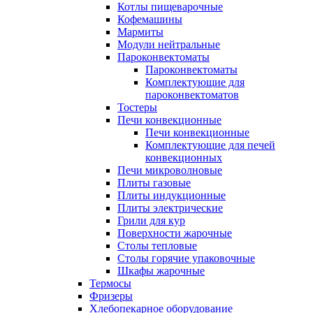
Котлы пищеварочные
Кофемашины
Мармиты
Модули нейтральные
Пароконвектоматы
Пароконвектоматы
Комплектующие для
пароконвектоматов
Тостеры
Печи конвекционные
Печи конвекционные
Комплектующие для печей
конвекционных
Печи микроволновые
Плиты газовые
Плиты индукционные
Плиты электрические
Грили для кур
Поверхности жарочные
Столы тепловые
Столы горячие упаковочные
Шкафы жарочные
Термосы
Фризеры
Хлебопекарное оборудование