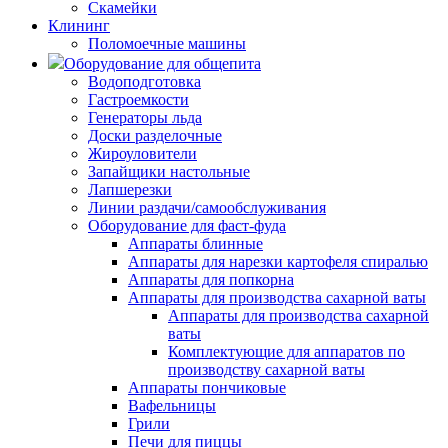
Скамейки
Клининг
Поломоечные машины
Оборудование для общепита
Водоподготовка
Гастроемкости
Генераторы льда
Доски разделочные
Жироуловители
Запайщики настольные
Лапшерезки
Линии раздачи/самообслуживания
Оборудование для фаст-фуда
Аппараты блинные
Аппараты для нарезки картофеля спиралью
Аппараты для попкорна
Аппараты для производства сахарной ваты
Аппараты для производства сахарной
ваты
Комплектующие для аппаратов по
производству сахарной ваты
Аппараты пончиковые
Вафельницы
Грили
Печи для пиццы