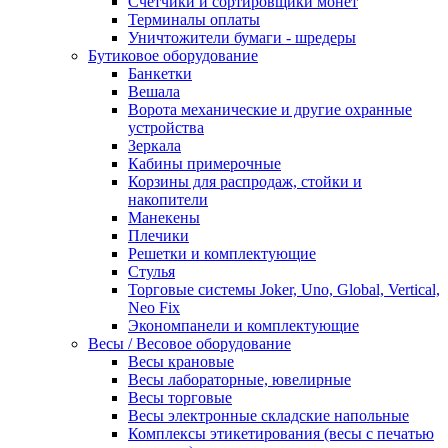
Счетчики и сортировщики монет
Терминалы оплаты
Уничтожители бумаги - шредеры
Бутиковое оборудование
Банкетки
Вешала
Ворота механические и другие охранные
устройства
Зеркала
Кабины примерочные
Корзины для распродаж, стойки и
накопители
Манекены
Плечики
Решетки и комплектующие
Стулья
Торговые системы Joker, Uno, Global, Vertical,
Neo Fix
Экономпанели и комплектующие
Весы / Весовое оборудование
Весы крановые
Весы лабораторные, ювелирные
Весы торговые
Весы электронные складские напольные
Комплексы этикетирования (весы с печатью