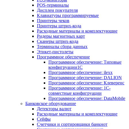
POS-терминалы
Дисплеи покупателя
Клавиатуры программируемые
Принтеры чеков
Принтеры штрих-кода
Расходные материалы и комплектующие
Ридеры магнитных карт
Сканеры штрих-кода
Терминалы сбора данных
Этикет-пистолеты
Программное обеспечение
Программное обеспечение: Типовые
конфигруации1С
Программное обеспечение: ilexx
Программное обеспечение: DALION
Программное обеспечение: Клеверенс
Программное обеспечение: 1С-
совместные конфигруации
Программное обеспечение: DataMobile
Банковское оборудование
Детекторы валют
Расходные материалы и комплектующие
Сейфы
Счетчики и сортировщики банкнот