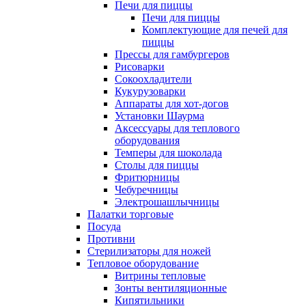
Печи для пиццы
Печи для пиццы
Комплектующие для печей для
пиццы
Прессы для гамбургеров
Рисоварки
Сокоохладители
Кукурузоварки
Аппараты для хот-догов
Установки Шаурма
Аксессуары для теплового
оборудования
Темперы для шоколада
Столы для пиццы
Фритюрницы
Чебуречницы
Электрошашлычницы
Палатки торговые
Посуда
Противни
Стерилизаторы для ножей
Тепловое оборудование
Витрины тепловые
Зонты вентиляционные
Кипятильники