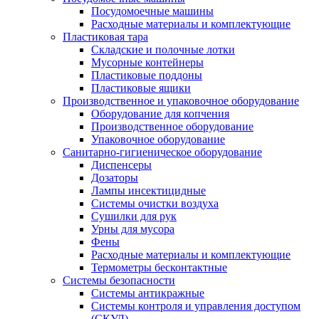
Посудомоечные машины
Расходные материалы и комплектующие
Пластиковая тара
Складские и полочные лотки
Мусорные контейнеры
Пластиковые поддоны
Пластиковые ящики
Производственное и упаковочное оборудование
Оборудование для копчения
Производственное оборудование
Упаковочное оборудование
Санитарно-гигиеническое оборудование
Диспенсеры
Дозаторы
Лампы инсектицидные
Системы очистки воздуха
Сушилки для рук
Урны для мусора
Фены
Расходные материалы и комплектующие
Термометры бесконтактные
Системы безопасности
Системы антикражные
Системы контроля и управления доступом
(СКУД)