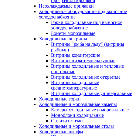
прозрачной крышкой
Неохлаждаемые прилавки
Холодильное оборудование под выносное
холодоснабжение
Горки холодильные под выносное
холодоснабжение
Бонеты морозильные
Холодильные витрины
Витрины "рыба на льду" (витрины
рыбные)
Витрины кондитерские
Витрины низкотемпературные
Витрины холодильные и тепловые
настольные
Витрины холодильные открытые
Витрины холодильные
среднетемпературные
Витрины холодильные универсальные
Холодильные горки
Холодильные и морозильные камеры
Камеры холодильные и морозильные
Моноблоки холодильные
Сплит-системы
Холодильные и морозильные столы
Холодильные шкафы