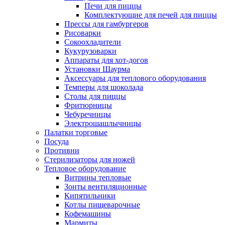
Печи для пиццы
Комплектующие для печей для пиццы
Прессы для гамбургеров
Рисоварки
Сокоохладители
Кукурузоварки
Аппараты для хот-догов
Установки Шаурма
Аксессуары для теплового оборудования
Темперы для шоколада
Столы для пиццы
Фритюрницы
Чебуречницы
Электрошашлычницы
Палатки торговые
Посуда
Противни
Стерилизаторы для ножей
Тепловое оборудование
Витрины тепловые
Зонты вентиляционные
Кипятильники
Котлы пищеварочные
Кофемашины
Мармиты