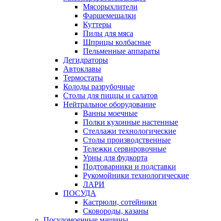
Мясорыхлители
Фаршемешалки
Куттеры
Пилы для мяса
Шприцы колбасные
Пельменные аппараты
Дегидраторы
Автоклавы
Термостаты
Колоды разрубочные
Столы для пиццы и салатов
Нейтральное оборудование
Ванны моечные
Полки кухонные настенные
Стеллажи технологические
Столы производственные
Тележки сервировочные
Урны для фудкорта
Подтоварники и подставки
Рукомойники технологические
ЛАРИ
ПОСУДА
Кастрюли, сотейники
Сковороды, казаны
Посудомоечные машины