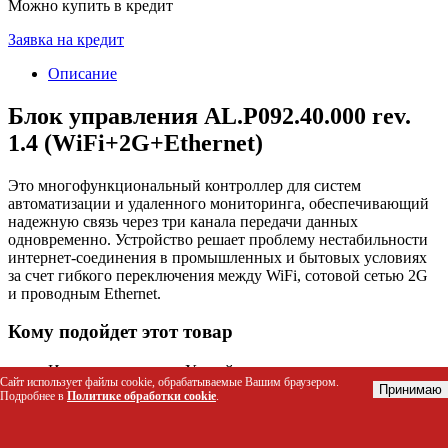
Можно купить в кредит
Заявка на кредит
Описание
Блок управления AL.P092.40.000 rev.
1.4 (WiFi+2G+Ethernet)
Это многофункциональный контроллер для систем
автоматизации и удаленного мониторинга, обеспечивающий
надежную связь через три канала передачи данных
одновременно. Устройство решает проблему нестабильности
интернет-соединения в промышленных и бытовых условиях
за счет гибкого переключения между WiFi, сотовой сетью 2G
и проводным Ethernet.
Кому подойдет этот товар
Инженеры систем «Умный дом» для интеграции
Сайт использует файлы cookie, обрабатываемые Вашим браузером.
датчиков и исполнительных механизмов в единую сеть.
Принимаю
Подробнее в
Политике обработки cookie
.
Специалисты по промышленной автоматизации
(SCADA), нуждающиеся в резервировании каналов
связи на удаленных объектах.