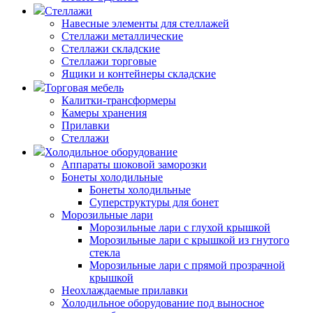
Стеллажи
Навесные элементы для стеллажей
Стеллажи металлические
Стеллажи складские
Стеллажи торговые
Ящики и контейнеры складские
Торговая мебель
Калитки-трансформеры
Камеры хранения
Прилавки
Стеллажи
Холодильное оборудование
Аппараты шоковой заморозки
Бонеты холодильные
Бонеты холодильные
Суперструктуры для бонет
Морозильные лари
Морозильные лари с глухой крышкой
Морозильные лари с крышкой из гнутого
стекла
Морозильные лари с прямой прозрачной
крышкой
Неохлаждаемые прилавки
Холодильное оборудование под выносное