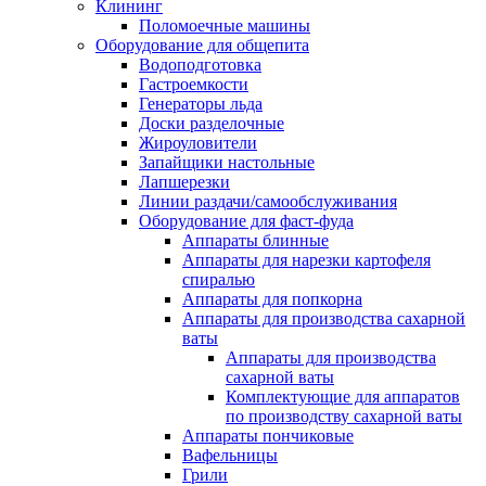
Клининг
Поломоечные машины
Оборудование для общепита
Водоподготовка
Гастроемкости
Генераторы льда
Доски разделочные
Жироуловители
Запайщики настольные
Лапшерезки
Линии раздачи/самообслуживания
Оборудование для фаст-фуда
Аппараты блинные
Аппараты для нарезки картофеля
спиралью
Аппараты для попкорна
Аппараты для производства сахарной
ваты
Аппараты для производства
сахарной ваты
Комплектующие для аппаратов
по производству сахарной ваты
Аппараты пончиковые
Вафельницы
Грили