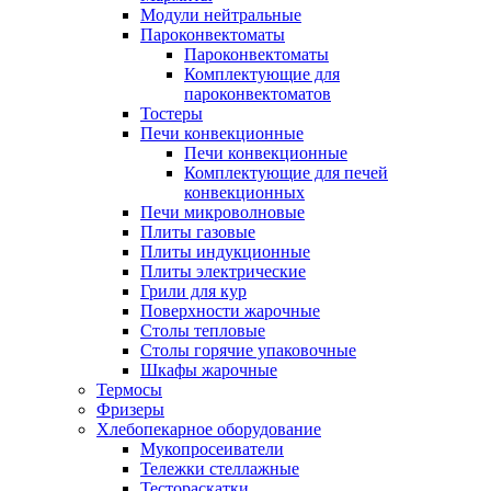
Модули нейтральные
Пароконвектоматы
Пароконвектоматы
Комплектующие для
пароконвектоматов
Тостеры
Печи конвекционные
Печи конвекционные
Комплектующие для печей
конвекционных
Печи микроволновые
Плиты газовые
Плиты индукционные
Плиты электрические
Грили для кур
Поверхности жарочные
Столы тепловые
Столы горячие упаковочные
Шкафы жарочные
Термосы
Фризеры
Хлебопекарное оборудование
Мукопросеиватели
Тележки стеллажные
Тестораскатки