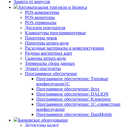
Защита от вирусов
Автоматизация торговли и бизнеса
POS-компьютеры
POS-мониторы
POS-терминалы
Дисплеи покупателя
Клавиатуры программируемые
Принтеры чеков
Принтеры штрих-кода
Расходные материалы и комплектующие
Ридеры магнитных карт
Сканеры штрих-кода
Терминалы сбора данных
Этикет-пистолеты
Программное обеспечение
Программное обеспечение: Типовые
конфигруации1С
Программное обеспечение: ilexx
Программное обеспечение: DALION
Программное обеспечение: Клеверенс
Программное обеспечение: 1С-совместные
конфигруации
Программное обеспечение: DataMobile
Банковское оборудование
Детекторы валют