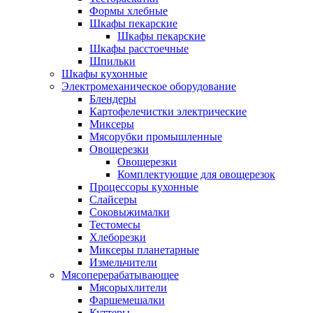
Формы хлебные
Шкафы пекарские
Шкафы пекарские
Шкафы расстоечные
Шпильки
Шкафы кухонные
Электромеханическое оборудование
Блендеры
Картофелечистки электрические
Миксеры
Мясорубки промышленные
Овощерезки
Овощерезки
Комплектующие для овощерезок
Процессоры кухонные
Слайсеры
Соковыжималки
Тестомесы
Хлеборезки
Миксеры планетарные
Измельчители
Мясоперерабатывающее
Мясорыхлители
Фаршемешалки
Куттеры