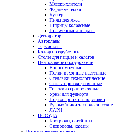
Мясорыхлители
Фаршемешалки
Куттеры
Пилы для мяса
Шприцы колбасные
Пельменные аппараты
Дегидраторы
Автоклавы
Термостаты
Колоды разрубочные
Столы для пиццы и салатов
Нейтральное оборудование
Ванны моечные
Полки кухонные настенные
Стеллажи технологические
Столы производственные
Тележки сервировочные
Урны для фудкорта
Подтоварники и подставки
Рукомойники технологические
ЛАРИ
ПОСУДА
Кастрюли, сотейники
Сковороды, казаны
Посудомоечные машины