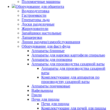
Поломоечные машины
Оборудование для общепита
Водоподготовка
Гастроемкости
Генераторы льда
Доски разделочные
Жироуловители
Запайщики настольные
Лапшерезки
Линии раздачи/самообслуживания
Оборудование для фаст-фуда
Аппараты блинные
Аппараты для нарезки картофеля спиралью
Аппараты для попкорна
Аппараты для производства сахарной ваты
Аппараты для производства сахарной
ваты
Комплектующие для аппаратов по
производству сахарной ваты
Аппараты пончиковые
Вафельницы
Грили
Печи для пиццы
Печи для пиццы
Комплектующие для печей для пиццы