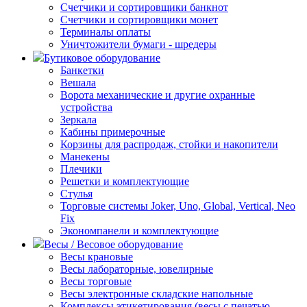
Счетчики и сортировщики банкнот
Счетчики и сортировщики монет
Терминалы оплаты
Уничтожители бумаги - шредеры
Бутиковое оборудование
Банкетки
Вешала
Ворота механические и другие охранные
устройства
Зеркала
Кабины примерочные
Корзины для распродаж, стойки и накопители
Манекены
Плечики
Решетки и комплектующие
Стулья
Торговые системы Joker, Uno, Global, Vertical, Neo
Fix
Экономпанели и комплектующие
Весы / Весовое оборудование
Весы крановые
Весы лабораторные, ювелирные
Весы торговые
Весы электронные складские напольные
Комплексы этикетирования (весы с печатью