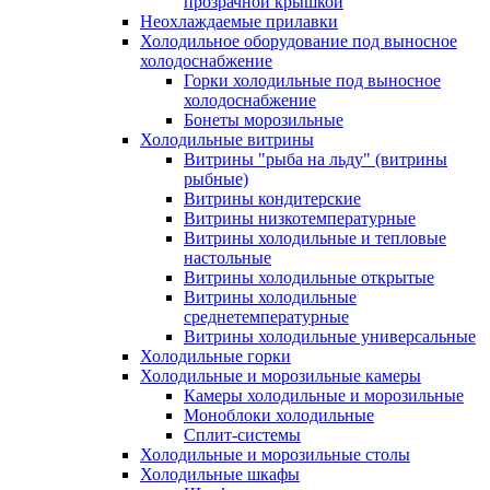
прозрачной крышкой
Неохлаждаемые прилавки
Холодильное оборудование под выносное
холодоснабжение
Горки холодильные под выносное
холодоснабжение
Бонеты морозильные
Холодильные витрины
Витрины "рыба на льду" (витрины
рыбные)
Витрины кондитерские
Витрины низкотемпературные
Витрины холодильные и тепловые
настольные
Витрины холодильные открытые
Витрины холодильные
среднетемпературные
Витрины холодильные универсальные
Холодильные горки
Холодильные и морозильные камеры
Камеры холодильные и морозильные
Моноблоки холодильные
Сплит-системы
Холодильные и морозильные столы
Холодильные шкафы