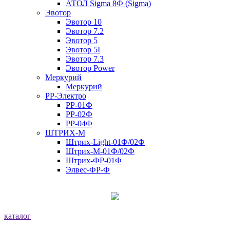
АТОЛ Sigma 8Ф (Sigma)
Эвотор
Эвотор 10
Эвотор 7.2
Эвотор 5
Эвотор 5I
Эвотор 7.3
Эвотор Power
Меркурий
Меркурий
РР-Электро
РР-01Ф
РР-02Ф
РР-04Ф
ШТРИХ-М
Штрих-Light-01Ф/02Ф
Штрих-М-01Ф/02Ф
Штрих-ФР-01Ф
Элвес-ФР-Ф
каталог