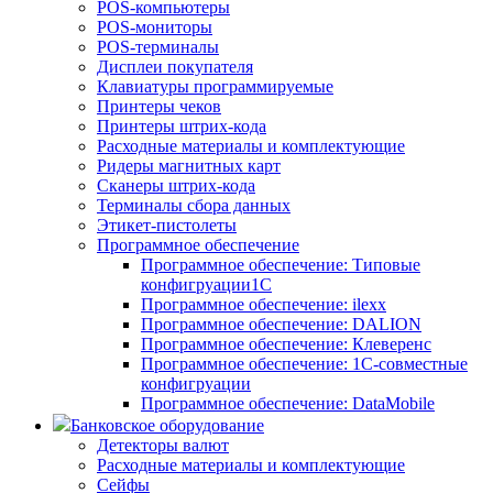
POS-компьютеры
POS-мониторы
POS-терминалы
Дисплеи покупателя
Клавиатуры программируемые
Принтеры чеков
Принтеры штрих-кода
Расходные материалы и комплектующие
Ридеры магнитных карт
Сканеры штрих-кода
Терминалы сбора данных
Этикет-пистолеты
Программное обеспечение
Программное обеспечение: Типовые
конфигруации1С
Программное обеспечение: ilexx
Программное обеспечение: DALION
Программное обеспечение: Клеверенс
Программное обеспечение: 1С-совместные
конфигруации
Программное обеспечение: DataMobile
Банковское оборудование
Детекторы валют
Расходные материалы и комплектующие
Сейфы