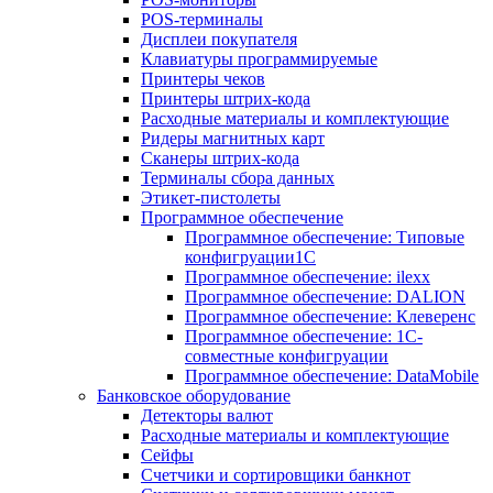
POS-терминалы
Дисплеи покупателя
Клавиатуры программируемые
Принтеры чеков
Принтеры штрих-кода
Расходные материалы и комплектующие
Ридеры магнитных карт
Сканеры штрих-кода
Терминалы сбора данных
Этикет-пистолеты
Программное обеспечение
Программное обеспечение: Типовые
конфигруации1С
Программное обеспечение: ilexx
Программное обеспечение: DALION
Программное обеспечение: Клеверенс
Программное обеспечение: 1С-
совместные конфигруации
Программное обеспечение: DataMobile
Банковское оборудование
Детекторы валют
Расходные материалы и комплектующие
Сейфы
Счетчики и сортировщики банкнот