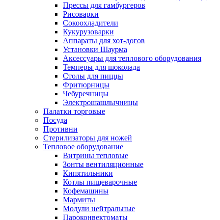
Прессы для гамбургеров
Рисоварки
Сокоохладители
Кукурузоварки
Аппараты для хот-догов
Установки Шаурма
Аксессуары для теплового оборудования
Темперы для шоколада
Столы для пиццы
Фритюрницы
Чебуречницы
Электрошашлычницы
Палатки торговые
Посуда
Противни
Стерилизаторы для ножей
Тепловое оборудование
Витрины тепловые
Зонты вентиляционные
Кипятильники
Котлы пищеварочные
Кофемашины
Мармиты
Модули нейтральные
Пароконвектоматы