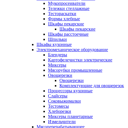
Мукопросеиватели
Тележки стеллажные
Тестораскатки
Формы хлебные
Шкафы пекарские
Шкафы пекарские
Шкафы расстоечные
Шпильки
Шкафы кухонные
Электромеханическое оборудование
Блендеры
Картофелечистки электрические
Миксеры
Мясорубки промышленные
Овощерезки
Овощерезки
Комплектующие для овощерезок
Процессоры кухонные
Слайсеры
Соковыжималки
Тестомесы
Хлеборезки
Миксеры планетарные
Измельчители
Мясоперерабатывающее