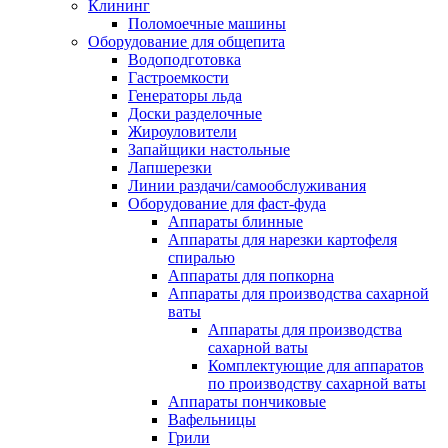
Клининг
Поломоечные машины
Оборудование для общепита
Водоподготовка
Гастроемкости
Генераторы льда
Доски разделочные
Жироуловители
Запайщики настольные
Лапшерезки
Линии раздачи/самообслуживания
Оборудование для фаст-фуда
Аппараты блинные
Аппараты для нарезки картофеля
спиралью
Аппараты для попкорна
Аппараты для производства сахарной
ваты
Аппараты для производства
сахарной ваты
Комплектующие для аппаратов
по производству сахарной ваты
Аппараты пончиковые
Вафельницы
Грили