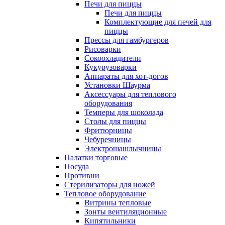
Печи для пиццы
Печи для пиццы
Комплектующие для печей для
пиццы
Прессы для гамбургеров
Рисоварки
Сокоохладители
Кукурузоварки
Аппараты для хот-догов
Установки Шаурма
Аксессуары для теплового
оборудования
Темперы для шоколада
Столы для пиццы
Фритюрницы
Чебуречницы
Электрошашлычницы
Палатки торговые
Посуда
Противни
Стерилизаторы для ножей
Тепловое оборудование
Витрины тепловые
Зонты вентиляционные
Кипятильники