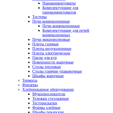
Пароконвектоматы
Комплектующие для
пароконвектоматов
Тостеры
Печи конвекционные
Печи конвекционные
Комплектующие для печей
конвекционных
Печи микроволновые
Плиты газовые
Плиты индукционные
Плиты электрические
Грили для кур
Поверхности жарочные
Столы тепловые
Столы горячие упаковочные
Шкафы жарочные
Термосы
Фризеры
Хлебопекарное оборудование
Мукопросеиватели
Тележки стеллажные
Тестораскатки
Формы хлебные
Шкафы пекарские