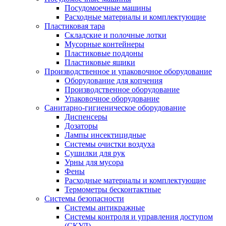
Посудомоечные машины
Расходные материалы и комплектующие
Пластиковая тара
Складские и полочные лотки
Мусорные контейнеры
Пластиковые поддоны
Пластиковые ящики
Производственное и упаковочное оборудование
Оборудование для копчения
Производственное оборудование
Упаковочное оборудование
Санитарно-гигиеническое оборудование
Диспенсеры
Дозаторы
Лампы инсектицидные
Системы очистки воздуха
Сушилки для рук
Урны для мусора
Фены
Расходные материалы и комплектующие
Термометры бесконтактные
Системы безопасности
Системы антикражные
Системы контроля и управления доступом
(СКУД)