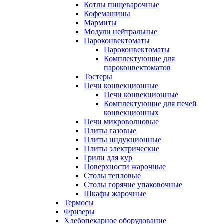
Котлы пищеварочные
Кофемашины
Мармиты
Модули нейтральные
Пароконвектоматы
Пароконвектоматы
Комплектующие для
пароконвектоматов
Тостеры
Печи конвекционные
Печи конвекционные
Комплектующие для печей
конвекционных
Печи микроволновые
Плиты газовые
Плиты индукционные
Плиты электрические
Грили для кур
Поверхности жарочные
Столы тепловые
Столы горячие упаковочные
Шкафы жарочные
Термосы
Фризеры
Хлебопекарное оборудование