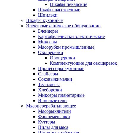
Шкафы пекарские
Шкафы расстоечные
Шпильки
Шкафы кухонные
Электромеханическое оборудование
Блендеры
Картофелечистки электрические
Миксеры
Мясорубки промышленные
Овощерезки
Овощерезки
Комплектующие для овощерезок
Процессоры кухонные
Слайсеры
Соковыжималки
Тестомесы
Хлеборезки
Миксеры планетарные
Измельчители
Мясоперерабатывающее
Мясорыхлители
Фаршемешалки
Куттеры
Пилы для мяса
Шприцы колбасные