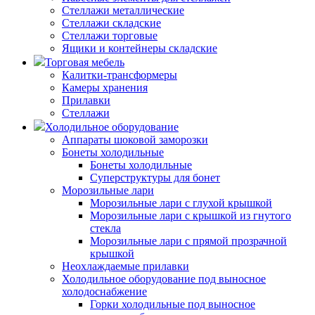
Стеллажи металлические
Стеллажи складские
Стеллажи торговые
Ящики и контейнеры складские
Торговая мебель
Калитки-трансформеры
Камеры хранения
Прилавки
Стеллажи
Холодильное оборудование
Аппараты шоковой заморозки
Бонеты холодильные
Бонеты холодильные
Суперструктуры для бонет
Морозильные лари
Морозильные лари с глухой крышкой
Морозильные лари с крышкой из гнутого
стекла
Морозильные лари с прямой прозрачной
крышкой
Неохлаждаемые прилавки
Холодильное оборудование под выносное
холодоснабжение
Горки холодильные под выносное