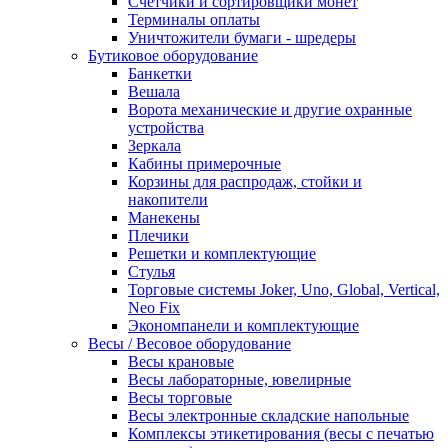
Счетчики и сортировщики монет
Терминалы оплаты
Уничтожители бумаги - шредеры
Бутиковое оборудование
Банкетки
Вешала
Ворота механические и другие охранные
устройства
Зеркала
Кабины примерочные
Корзины для распродаж, стойки и
накопители
Манекены
Плечики
Решетки и комплектующие
Стулья
Торговые системы Joker, Uno, Global, Vertical,
Neo Fix
Экономпанели и комплектующие
Весы / Весовое оборудование
Весы крановые
Весы лабораторные, ювелирные
Весы торговые
Весы электронные складские напольные
Комплексы этикетирования (весы с печатью