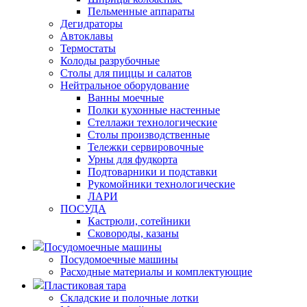
Пельменные аппараты
Дегидраторы
Автоклавы
Термостаты
Колоды разрубочные
Столы для пиццы и салатов
Нейтральное оборудование
Ванны моечные
Полки кухонные настенные
Стеллажи технологические
Столы производственные
Тележки сервировочные
Урны для фудкорта
Подтоварники и подставки
Рукомойники технологические
ЛАРИ
ПОСУДА
Кастрюли, сотейники
Сковороды, казаны
Посудомоечные машины
Посудомоечные машины
Расходные материалы и комплектующие
Пластиковая тара
Складские и полочные лотки