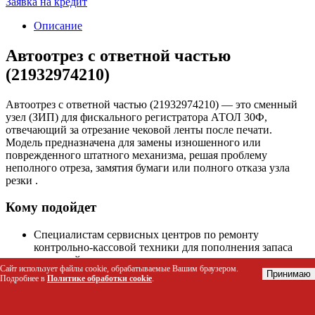
Заявка на кредит
Описание
Автоотрез с ответной частью
(21932974210)
Автоотрез с ответной частью (21932974210) — это сменный
узел (ЗИП) для фискального регистратора АТОЛ 30Ф,
отвечающий за отрезание чековой ленты после печати.
Модель предназначена для замены изношенного или
поврежденного штатного механизма, решая проблему
неполного отреза, замятия бумаги или полного отказа узла
резки .
Кому подойдет
Специалистам сервисных центров по ремонту
контрольно-кассовой техники для пополнения запаса
запчастей.
Сайт использует файлы cookie, обрабатываемые Вашим браузером.
Техническим специалистам на предприятиях для
Принимаю
Подробнее в
Политике обработки cookie
.
восстановления работоспособности кассового парка.
Владельцам бизнеса, использующим фискальные
регистраторы АТОЛ 30Ф, для ремонта силами