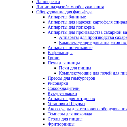
Лапшерезки
Линии раздачи/самообслуживания
Оборудование для фаст-фуда
Аппараты блинные
Аппараты для нарезки картофеля спира
Аппараты для попкорна
Аппараты для производства сахарной в
Аппараты для производства сахар
Комплектующие для аппаратов по 
Аппараты пончиковые
Вафельницы
Грили
Печи для пиццы
Печи для пиццы
Комплектующие для печей для пи
Прессы для гамбургеров
Рисоварки
Сокоохладители
Кукурузоварки
Аппараты для хот-догов
Установки Шаурма
Аксессуары для теплового оборудовани
Темперы для шоколада
Столы для пиццы
Фритюрницы