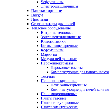
Чебуречницы
Электрошашлычницы
Палатки торговые
Посуда
Противни
Стерилизаторы для ножей
Тепловое оборудование
Витрины тепловые
Зонты вентиляционные
Кипятильники
Котлы пищеварочные
Кофемашины
Мармиты
Модули нейтральные
Пароконвектоматы
Пароконвектоматы
Комплектующие для пароконвекто
Тостеры
Печи конвекционные
Печи конвекционные
Комплектующие для печей конве
Печи микроволновые
Плиты газовые
Плиты индукционные
Плиты электрические