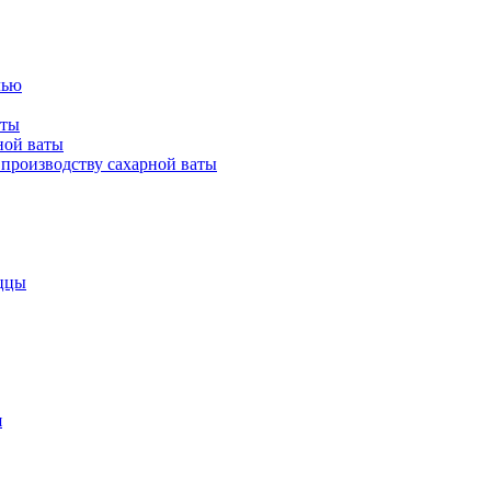
лью
аты
ной ваты
производству сахарной ваты
ццы
я