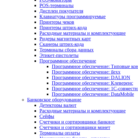
POS-терминалы
Дисплеи покупателя
Клавиатуры программируемые
Принтеры чеков
Принтеры штрих-кода
Расходные материалы и комплектующие
Ридеры магнитных карт
Сканеры штрих-кода
Терминалы сбора данных
Этикет-пистолеты
Программное обеспечение
Программное обеспечение: Типовые к
Программное обеспечение: ilexx
Программное обеспечение: DALION
Программное обеспечение: Клеверенс
Программное обеспечение: 1С-совмест
Программное обеспечение: DataMobile
Банковское оборудование
Детекторы валют
Расходные материалы и комплектующие
Сейфы
Счетчики и сортировщики банкнот
Счетчики и сортировщики монет
Терминалы оплаты