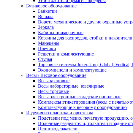
Уничтожители бумаги - шредеры
Бутиковое оборудование
Банкетки
Вешала
Ворота механические и другие охранные устр
Зеркала
Кабины примерочные
Корзины для распродаж, стойки и накопители
Манекены
Плечики
Решетки и комплектующие
Стулья
Торговые системы Joker, Uno, Global, Vertical,
Экономпанели и комплектующие
Весы / Весовое оборудование
Весы крановые
Весы лабораторные, ювелирные
Весы торговые
Весы электронные складские напольные
Комплексы этикетирования (весы с печатью э
Комплектующие к весовому оборудованию
Изделия из пластика и оргстекла
Подставки под меню, печатную продукцию, 
Полочные разделители, толкатели и задние о
Ценникодержатели