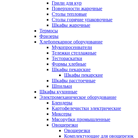
Грили для кур
Поверхности жарочные
Столы тепловые
Столы горячие упаковочные
Шкафы жарочные
Термосы
Фризеры
Хлебопекарное оборудование
Мукопросеиватели
Тележки стеллажные
Тестораскатки
Формы хлебные
Шкафы пекарские
Шкафы пекарские
Шкафы расстоечные
Шпильки
Шкафы кухонные
Электромеханическое оборудование
Блендеры
Картофелечистки электрические
Миксеры
Мясорубки промышленные
Овощерезки
Овощерезки
Комплектующие для овощерезок