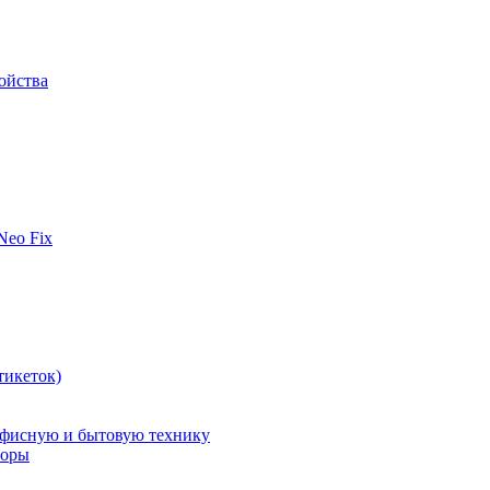
ойства
 Neo Fix
тикеток)
офисную и бытовую технику
поры