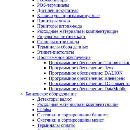
POS-терминалы
Дисплеи покупателя
Клавиатуры программируемые
Принтеры чеков
Принтеры штрих-кода
Расходные материалы и комплектующие
Ридеры магнитных карт
Сканеры штрих-кода
Терминалы сбора данных
Этикет-пистолеты
Программное обеспечение
Программное обеспечение: Типовые к
Программное обеспечение: ilexx
Программное обеспечение: DALION
Программное обеспечение: Клеверенс
Программное обеспечение: 1С-совмест
Программное обеспечение: DataMobile
Банковское оборудование
Детекторы валют
Расходные материалы и комплектующие
Сейфы
Счетчики и сортировщики банкнот
Счетчики и сортировщики монет
Терминалы оплаты