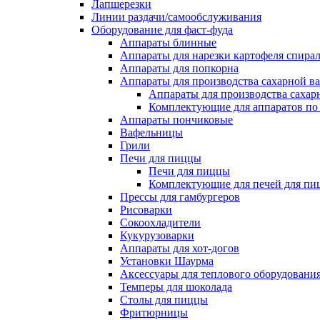
Лапшерезки
Линии раздачи/самообслуживания
Оборудование для фаст-фуда
Аппараты блинные
Аппараты для нарезки картофеля спира
Аппараты для попкорна
Аппараты для производства сахарной в
Аппараты для производства сахар
Комплектующие для аппаратов по 
Аппараты пончиковые
Вафельницы
Грили
Печи для пиццы
Печи для пиццы
Комплектующие для печей для пи
Прессы для гамбургеров
Рисоварки
Сокоохладители
Кукурузоварки
Аппараты для хот-догов
Установки Шаурма
Аксессуары для теплового оборудовани
Темперы для шоколада
Столы для пиццы
Фритюрницы