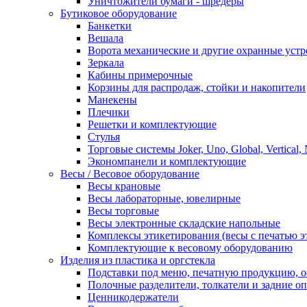
Уничтожители бумаги - шредеры
Бутиковое оборудование
Банкетки
Вешала
Ворота механические и другие охранные устр
Зеркала
Кабины примерочные
Корзины для распродаж, стойки и накопители
Манекены
Плечики
Решетки и комплектующие
Стулья
Торговые системы Joker, Uno, Global, Vertical,
Экономпанели и комплектующие
Весы / Весовое оборудование
Весы крановые
Весы лабораторные, ювелирные
Весы торговые
Весы электронные складские напольные
Комплексы этикетирования (весы с печатью э
Комплектующие к весовому оборудованию
Изделия из пластика и оргстекла
Подставки под меню, печатную продукцию, 
Полочные разделители, толкатели и задние о
Ценникодержатели