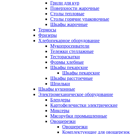
Грили для кур
Поверхности жарочные
Столы тепловые
Столы горячие упаковочные
Шкафы жарочные
Термосы
Фризеры
Хлебопекарное оборудование
Мукопросеиватели
Тележки стеллажные
Тестораскатки
Формы хлебные
Шкафы пекарские
Шкафы пекарские
Шкафы расстоечные
Шпильки
Шкафы кухонные
Электромеханическое оборудование
Блендеры
Картофелечистки электрические
Миксеры
Мясорубки промышленные
Овощерезки
Овощерезки
Комплектующие для овощерезок