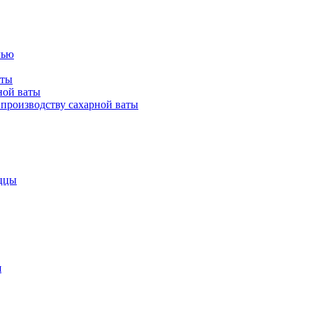
лью
аты
ной ваты
производству сахарной ваты
ццы
я