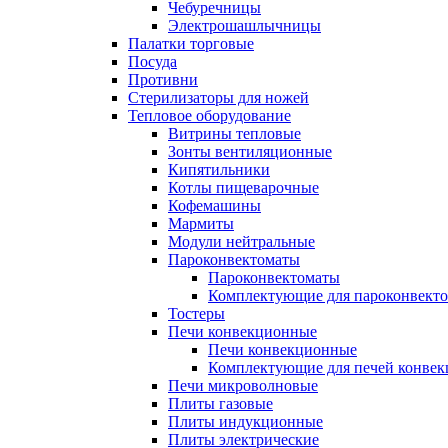
Чебуречницы
Электрошашлычницы
Палатки торговые
Посуда
Противни
Стерилизаторы для ножей
Тепловое оборудование
Витрины тепловые
Зонты вентиляционные
Кипятильники
Котлы пищеварочные
Кофемашины
Мармиты
Модули нейтральные
Пароконвектоматы
Пароконвектоматы
Комплектующие для пароконвекто
Тостеры
Печи конвекционные
Печи конвекционные
Комплектующие для печей конве
Печи микроволновые
Плиты газовые
Плиты индукционные
Плиты электрические