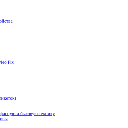
ойства
 Neo Fix
тикеток)
офисную и бытовую технику
поры