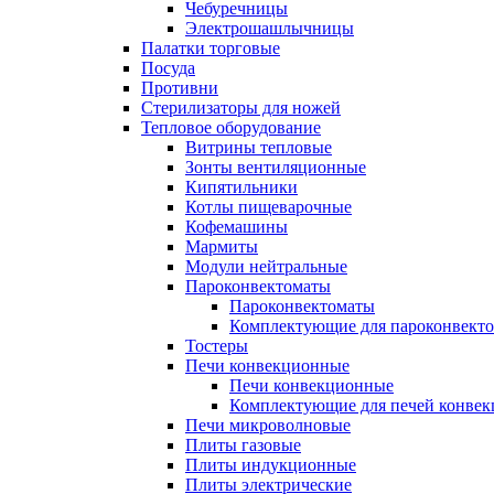
Чебуречницы
Электрошашлычницы
Палатки торговые
Посуда
Противни
Стерилизаторы для ножей
Тепловое оборудование
Витрины тепловые
Зонты вентиляционные
Кипятильники
Котлы пищеварочные
Кофемашины
Мармиты
Модули нейтральные
Пароконвектоматы
Пароконвектоматы
Комплектующие для пароконвекто
Тостеры
Печи конвекционные
Печи конвекционные
Комплектующие для печей конве
Печи микроволновые
Плиты газовые
Плиты индукционные
Плиты электрические