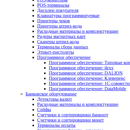
POS-терминалы
Дисплеи покупателя
Клавиатуры программируемые
Принтеры чеков
Принтеры штрих-кода
Расходные материалы и комплектующие
Ридеры магнитных карт
Сканеры штрих-кода
Терминалы сбора данных
Этикет-пистолеты
Программное обеспечение
Программное обеспечение: Типовые к
Программное обеспечение: ilexx
Программное обеспечение: DALION
Программное обеспечение: Клеверенс
Программное обеспечение: 1С-совмест
Программное обеспечение: DataMobile
Банковское оборудование
Детекторы валют
Расходные материалы и комплектующие
Сейфы
Счетчики и сортировщики банкнот
Счетчики и сортировщики монет
Терминалы оплаты