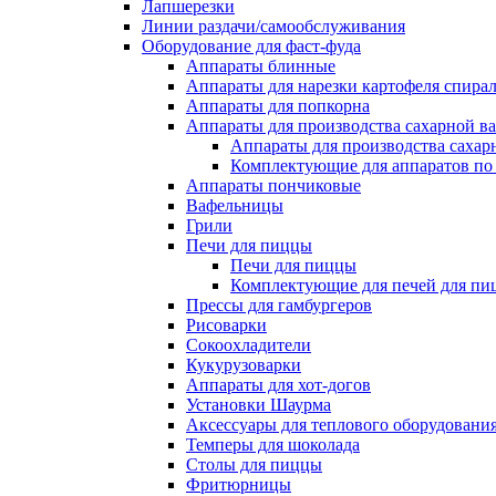
Лапшерезки
Линии раздачи/самообслуживания
Оборудование для фаст-фуда
Аппараты блинные
Аппараты для нарезки картофеля спира
Аппараты для попкорна
Аппараты для производства сахарной в
Аппараты для производства сахар
Комплектующие для аппаратов по 
Аппараты пончиковые
Вафельницы
Грили
Печи для пиццы
Печи для пиццы
Комплектующие для печей для пи
Прессы для гамбургеров
Рисоварки
Сокоохладители
Кукурузоварки
Аппараты для хот-догов
Установки Шаурма
Аксессуары для теплового оборудовани
Темперы для шоколада
Столы для пиццы
Фритюрницы