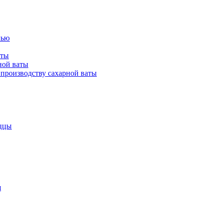
лью
аты
ной ваты
производству сахарной ваты
ццы
я