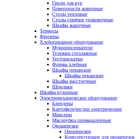
Грили для кур
Поверхности жарочные
Столы тепловые
Столы горячие упаковочные
Шкафы жарочные
Термосы
Фризеры
Хлебопекарное оборудование
Мукопросеиватели
Тележки стеллажные
Тестораскатки
Формы хлебные
Шкафы пекарские
Шкафы пекарские
Шкафы расстоечные
Шпильки
Шкафы кухонные
Электромеханическое оборудование
Блендеры
Картофелечистки электрические
Миксеры
Мясорубки промышленные
Овощерезки
Овощерезки
Комплектующие для овощерезок