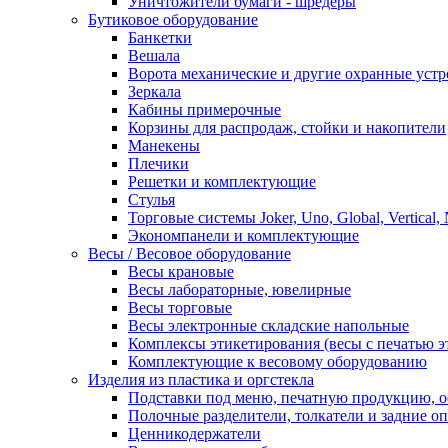
Уничтожители бумаги - шредеры
Бутиковое оборудование
Банкетки
Вешала
Ворота механические и другие охранные устр
Зеркала
Кабины примерочные
Корзины для распродаж, стойки и накопители
Манекены
Плечики
Решетки и комплектующие
Стулья
Торговые системы Joker, Uno, Global, Vertical,
Экономпанели и комплектующие
Весы / Весовое оборудование
Весы крановые
Весы лабораторные, ювелирные
Весы торговые
Весы электронные складские напольные
Комплексы этикетирования (весы с печатью э
Комплектующие к весовому оборудованию
Изделия из пластика и оргстекла
Подставки под меню, печатную продукцию, 
Полочные разделители, толкатели и задние о
Ценникодержатели