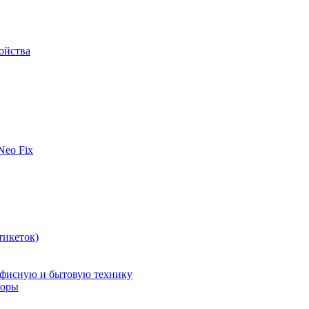
ойства
 Neo Fix
тикеток)
офисную и бытовую технику
поры