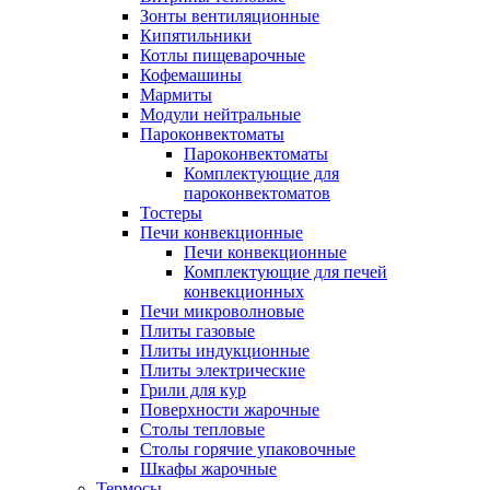
Зонты вентиляционные
Кипятильники
Котлы пищеварочные
Кофемашины
Мармиты
Модули нейтральные
Пароконвектоматы
Пароконвектоматы
Комплектующие для
пароконвектоматов
Тостеры
Печи конвекционные
Печи конвекционные
Комплектующие для печей
конвекционных
Печи микроволновые
Плиты газовые
Плиты индукционные
Плиты электрические
Грили для кур
Поверхности жарочные
Столы тепловые
Столы горячие упаковочные
Шкафы жарочные
Термосы