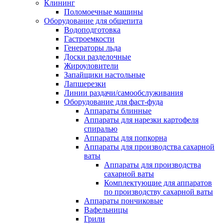
Клининг
Поломоечные машины
Оборудование для общепита
Водоподготовка
Гастроемкости
Генераторы льда
Доски разделочные
Жироуловители
Запайщики настольные
Лапшерезки
Линии раздачи/самообслуживания
Оборудование для фаст-фуда
Аппараты блинные
Аппараты для нарезки картофеля
спиралью
Аппараты для попкорна
Аппараты для производства сахарной
ваты
Аппараты для производства
сахарной ваты
Комплектующие для аппаратов
по производству сахарной ваты
Аппараты пончиковые
Вафельницы
Грили