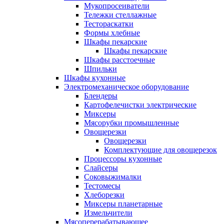
Мукопросеиватели
Тележки стеллажные
Тестораскатки
Формы хлебные
Шкафы пекарские
Шкафы пекарские
Шкафы расстоечные
Шпильки
Шкафы кухонные
Электромеханическое оборудование
Блендеры
Картофелечистки электрические
Миксеры
Мясорубки промышленные
Овощерезки
Овощерезки
Комплектующие для овощерезок
Процессоры кухонные
Слайсеры
Соковыжималки
Тестомесы
Хлеборезки
Миксеры планетарные
Измельчители
Мясоперерабатывающее