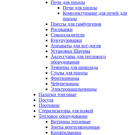
Печи для пиццы
Печи для пиццы
Комплектующие для печей для
пиццы
Прессы для гамбургеров
Рисоварки
Сокоохладители
Кукурузоварки
Аппараты для хот-догов
Установки Шаурма
Аксессуары для теплового
оборудования
Темперы для шоколада
Столы для пиццы
Фритюрницы
Чебуречницы
Электрошашлычницы
Палатки торговые
Посуда
Противни
Стерилизаторы для ножей
Тепловое оборудование
Витрины тепловые
Зонты вентиляционные
Кипятильники