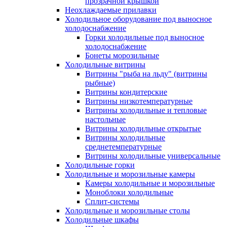
прозрачной крышкой
Неохлаждаемые прилавки
Холодильное оборудование под выносное
холодоснабжение
Горки холодильные под выносное
холодоснабжение
Бонеты морозильные
Холодильные витрины
Витрины "рыба на льду" (витрины
рыбные)
Витрины кондитерские
Витрины низкотемпературные
Витрины холодильные и тепловые
настольные
Витрины холодильные открытые
Витрины холодильные
среднетемпературные
Витрины холодильные универсальные
Холодильные горки
Холодильные и морозильные камеры
Камеры холодильные и морозильные
Моноблоки холодильные
Сплит-системы
Холодильные и морозильные столы
Холодильные шкафы