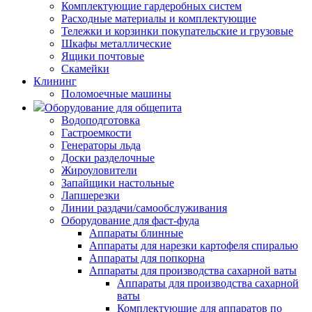
Комплектующие гардеробных систем
Расходные материалы и комплектующие
Тележки и корзинки покупательские и грузовые
Шкафы металлические
Ящики почтовые
Скамейки
Клининг
Поломоечные машины
Оборудование для общепита
Водоподготовка
Гастроемкости
Генераторы льда
Доски разделочные
Жироуловители
Запайщики настольные
Лапшерезки
Линии раздачи/самообслуживания
Оборудование для фаст-фуда
Аппараты блинные
Аппараты для нарезки картофеля спиралью
Аппараты для попкорна
Аппараты для производства сахарной ваты
Аппараты для производства сахарной
ваты
Комплектующие для аппаратов по