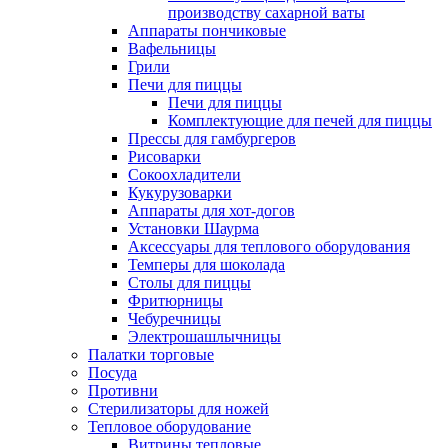
производству сахарной ваты
Аппараты пончиковые
Вафельницы
Грили
Печи для пиццы
Печи для пиццы
Комплектующие для печей для пиццы
Прессы для гамбургеров
Рисоварки
Сокоохладители
Кукурузоварки
Аппараты для хот-догов
Установки Шаурма
Аксессуары для теплового оборудования
Темперы для шоколада
Столы для пиццы
Фритюрницы
Чебуречницы
Электрошашлычницы
Палатки торговые
Посуда
Противни
Стерилизаторы для ножей
Тепловое оборудование
Витрины тепловые