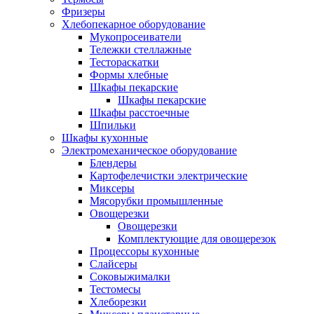
Фризеры
Хлебопекарное оборудование
Мукопросеиватели
Тележки стеллажные
Тестораскатки
Формы хлебные
Шкафы пекарские
Шкафы пекарские
Шкафы расстоечные
Шпильки
Шкафы кухонные
Электромеханическое оборудование
Блендеры
Картофелечистки электрические
Миксеры
Мясорубки промышленные
Овощерезки
Овощерезки
Комплектующие для овощерезок
Процессоры кухонные
Слайсеры
Соковыжималки
Тестомесы
Хлеборезки