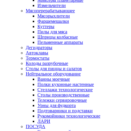
Миксеры планетарные
Измельчители
Мясоперерабатывающее
Мясорыхлители
Фаршемешалки
Куттеры
Пилы для мяса
Шприцы колбасные
Пельменные аппараты
Дегидраторы
Автоклавы
Термостаты
Колоды разрубочные
Столы для пиццы и салатов
Нейтральное оборудование
Ванны моечные
Полки кухонные настенные
Стеллажи технологические
Столы производственные
Тележки сервировочные
Урны для фудкорта
Подтоварники и подставки
Рукомойники технологические
ЛАРИ
ПОСУДА