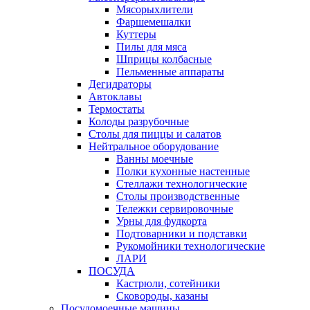
Мясорыхлители
Фаршемешалки
Куттеры
Пилы для мяса
Шприцы колбасные
Пельменные аппараты
Дегидраторы
Автоклавы
Термостаты
Колоды разрубочные
Столы для пиццы и салатов
Нейтральное оборудование
Ванны моечные
Полки кухонные настенные
Стеллажи технологические
Столы производственные
Тележки сервировочные
Урны для фудкорта
Подтоварники и подставки
Рукомойники технологические
ЛАРИ
ПОСУДА
Кастрюли, сотейники
Сковороды, казаны
Посудомоечные машины