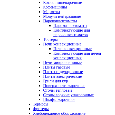
Котлы пищеварочные
Кофемашины
Мармиты
Модули нейтральные
Пароконвектоматы
Пароконвектоматы
Комплектующие для
пароконвектоматов
Тостеры
Печи конвекционные
Печи конвекционные
Комплектующие для печей
конвекционных
Печи микроволновые
Плиты газовые
Плиты индукционные
Плиты электрические
Грили для кур
Поверхности жарочные
Столы тепловые
Столы горячие упаковочные
Шкафы жарочные
Термосы
Фризеры
Хлебопекарное оборудование