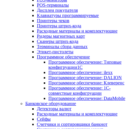
POS-терминалы
Дисплеи покупателя
Клавиатуры программируемые
Принтеры чеков
Принтеры штрих-кода
Расходные материалы и комплектующие
Ридеры магнитных карт
Сканеры штрих-кода
Терминалы сбора данных
Этикет-пистолеты
Программное обеспечение
Программное обеспечение: Типовые
конфигруации1С
Программное обеспечение: ilexx
Программное обеспечение: DALION
Программное обеспечение: Клеверенс
Программное обеспечение: 1С-
совместные конфигруации
Программное обеспечение: DataMobile
Банковское оборудование
Детекторы валют
Расходные материалы и комплектующие
Сейфы
Счетчики и сортировщики банкнот