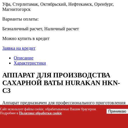
Уфа, Стерлитамак, Октябрьский, Нефтекамск, Оренбург,
Магнитогорск
Варианты оплаты:
Безналичный расчет, Наличный расчет
Можно купить в кредит
Заявка на кредит
Описание
Характеристики
АППАРАТ ДЛЯ ПРОИЗВОДСТВА
САХАРНОЙ ВАТЫ HURAKAN HKN-
C3
Аппарат предназначен для профессионального приготовления
сахарной ваты с высокой производительностью.
Сайт использует файлы cookie, обрабатываемые Вашим браузером.
Принимаю
Оборудование решает задачу быстрого обслуживания
Подробнее в
Политике обработки cookie
.
большого потока клиентов, обеспечивая стабильное качество
продукта при непрерывной работе. Подходит как для