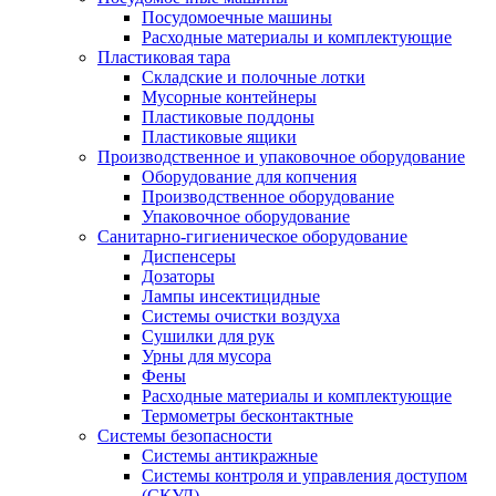
Посудомоечные машины
Расходные материалы и комплектующие
Пластиковая тара
Складские и полочные лотки
Мусорные контейнеры
Пластиковые поддоны
Пластиковые ящики
Производственное и упаковочное оборудование
Оборудование для копчения
Производственное оборудование
Упаковочное оборудование
Санитарно-гигиеническое оборудование
Диспенсеры
Дозаторы
Лампы инсектицидные
Системы очистки воздуха
Сушилки для рук
Урны для мусора
Фены
Расходные материалы и комплектующие
Термометры бесконтактные
Системы безопасности
Системы антикражные
Системы контроля и управления доступом
(СКУД)