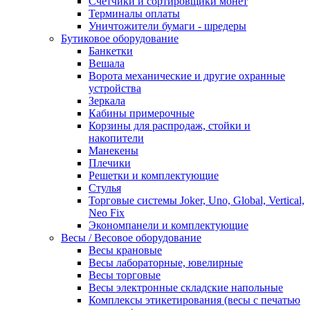
Счетчики и сортировщики монет
Терминалы оплаты
Уничтожители бумаги - шредеры
Бутиковое оборудование
Банкетки
Вешала
Ворота механические и другие охранные
устройства
Зеркала
Кабины примерочные
Корзины для распродаж, стойки и
накопители
Манекены
Плечики
Решетки и комплектующие
Стулья
Торговые системы Joker, Uno, Global, Vertical,
Neo Fix
Экономпанели и комплектующие
Весы / Весовое оборудование
Весы крановые
Весы лабораторные, ювелирные
Весы торговые
Весы электронные складские напольные
Комплексы этикетирования (весы с печатью