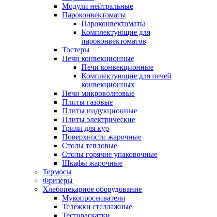
Модули нейтральные
Пароконвектоматы
Пароконвектоматы
Комплектующие для
пароконвектоматов
Тостеры
Печи конвекционные
Печи конвекционные
Комплектующие для печей
конвекционных
Печи микроволновые
Плиты газовые
Плиты индукционные
Плиты электрические
Грили для кур
Поверхности жарочные
Столы тепловые
Столы горячие упаковочные
Шкафы жарочные
Термосы
Фризеры
Хлебопекарное оборудование
Мукопросеиватели
Тележки стеллажные
Тестораскатки