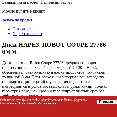
Безналичный расчет, Наличный расчет
Можно купить в кредит
Заявка на кредит
Описание
Характеристики
Диск НАРЕЗ. ROBOT COUPE 27786
6ММ
Диск нарезной Robot Coupe 27786 предназначен для
профессиональных слайсеров моделей CL30 и R402,
обеспечивая равномерную нарезку продуктов ломтиками
толщиной 6 мм. Этот расходный материал решает задачу
стандартизации порций и ускорения подготовки
ингредиентов в условиях высокой загрузки кухни. Точная
геометрия режущей кромки гарантирует чистый срез без
деформации продукта.
Сайт использует файлы cookie, обрабатываемые Вашим браузером.
Принимаю
Подробнее в
Политике обработки cookie
.
Кому подойдет этот товар
Шеф-повара и линейные повара ресторанов и кафе