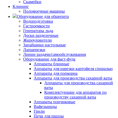
Скамейки
Клининг
Поломоечные машины
Оборудование для общепита
Водоподготовка
Гастроемкости
Генераторы льда
Доски разделочные
Жироуловители
Запайщики настольные
Лапшерезки
Линии раздачи/самообслуживания
Оборудование для фаст-фуда
Аппараты блинные
Аппараты для нарезки картофеля спиралью
Аппараты для попкорна
Аппараты для производства сахарной ваты
Аппараты для производства сахарной
ваты
Комплектующие для аппаратов по
производству сахарной ваты
Аппараты пончиковые
Вафельницы
Грили
Печи для пиццы