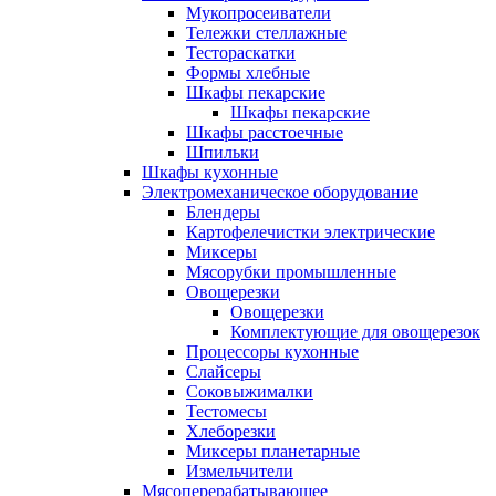
Мукопросеиватели
Тележки стеллажные
Тестораскатки
Формы хлебные
Шкафы пекарские
Шкафы пекарские
Шкафы расстоечные
Шпильки
Шкафы кухонные
Электромеханическое оборудование
Блендеры
Картофелечистки электрические
Миксеры
Мясорубки промышленные
Овощерезки
Овощерезки
Комплектующие для овощерезок
Процессоры кухонные
Слайсеры
Соковыжималки
Тестомесы
Хлеборезки
Миксеры планетарные
Измельчители
Мясоперерабатывающее