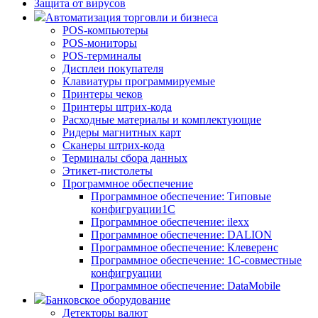
Защита от вирусов
Автоматизация торговли и бизнеса
POS-компьютеры
POS-мониторы
POS-терминалы
Дисплеи покупателя
Клавиатуры программируемые
Принтеры чеков
Принтеры штрих-кода
Расходные материалы и комплектующие
Ридеры магнитных карт
Сканеры штрих-кода
Терминалы сбора данных
Этикет-пистолеты
Программное обеспечение
Программное обеспечение: Типовые
конфигруации1С
Программное обеспечение: ilexx
Программное обеспечение: DALION
Программное обеспечение: Клеверенс
Программное обеспечение: 1С-совместные
конфигруации
Программное обеспечение: DataMobile
Банковское оборудование
Детекторы валют