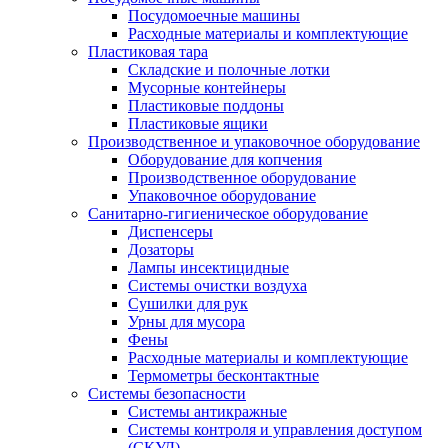
Посудомоечные машины
Расходные материалы и комплектующие
Пластиковая тара
Складские и полочные лотки
Мусорные контейнеры
Пластиковые поддоны
Пластиковые ящики
Производственное и упаковочное оборудование
Оборудование для копчения
Производственное оборудование
Упаковочное оборудование
Санитарно-гигиеническое оборудование
Диспенсеры
Дозаторы
Лампы инсектицидные
Системы очистки воздуха
Сушилки для рук
Урны для мусора
Фены
Расходные материалы и комплектующие
Термометры бесконтактные
Системы безопасности
Системы антикражные
Системы контроля и управления доступом
(СКУД)