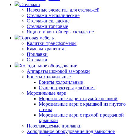
Стеллажи
Навесные элементы для стеллажей
Стеллажи металлические
Стеллажи складские
Стеллажи торговые
Ящики и контейнеры складские
Торговая мебель
Калитки-трансформеры
Камеры хранения
Прилавки
Стеллажи
Холодильное оборудование
Аппараты шоковой заморозки
Бонеты холодильные
Бонеты холодильные
Суперструктуры для бонет
Морозильные лари
Морозильные лари с глухой крышкой
Морозильные лари с крышкой из гнутого
стекла
Морозильные лари с прямой прозрачной
крышкой
Неохлаждаемые прилавки
Холодильное оборудование под выносное