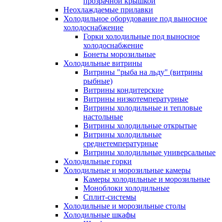
прозрачной крышкой
Неохлаждаемые прилавки
Холодильное оборудование под выносное
холодоснабжение
Горки холодильные под выносное
холодоснабжение
Бонеты морозильные
Холодильные витрины
Витрины "рыба на льду" (витрины
рыбные)
Витрины кондитерские
Витрины низкотемпературные
Витрины холодильные и тепловые
настольные
Витрины холодильные открытые
Витрины холодильные
среднетемпературные
Витрины холодильные универсальные
Холодильные горки
Холодильные и морозильные камеры
Камеры холодильные и морозильные
Моноблоки холодильные
Сплит-системы
Холодильные и морозильные столы
Холодильные шкафы