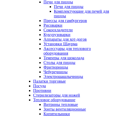
Печи для пиццы
Печи для пиццы
Комплектующие для печей для
пиццы
Прессы для гамбургеров
Рисоварки
Сокоохладители
Кукурузоварки
Аппараты для хот-догов
Установки Шаурма
Аксессуары для теплового
оборудования
Темперы для шоколада
Столы для пиццы
Фритюрницы
Чебуречницы
Электрошашлычницы
Палатки торговые
Посуда
Противни
Стерилизаторы для ножей
Тепловое оборудование
Витрины тепловые
Зонты вентиляционные
Кипятильники