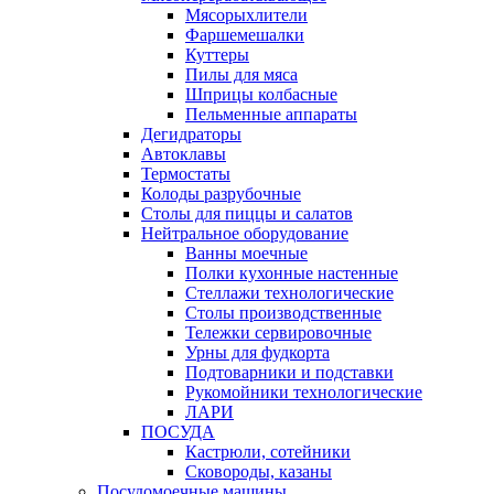
Мясорыхлители
Фаршемешалки
Куттеры
Пилы для мяса
Шприцы колбасные
Пельменные аппараты
Дегидраторы
Автоклавы
Термостаты
Колоды разрубочные
Столы для пиццы и салатов
Нейтральное оборудование
Ванны моечные
Полки кухонные настенные
Стеллажи технологические
Столы производственные
Тележки сервировочные
Урны для фудкорта
Подтоварники и подставки
Рукомойники технологические
ЛАРИ
ПОСУДА
Кастрюли, сотейники
Сковороды, казаны
Посудомоечные машины