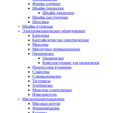
Формы хлебные
Шкафы пекарские
Шкафы пекарские
Шкафы расстоечные
Шпильки
Шкафы кухонные
Электромеханическое оборудование
Блендеры
Картофелечистки электрические
Миксеры
Мясорубки промышленные
Овощерезки
Овощерезки
Комплектующие для овощерезок
Процессоры кухонные
Слайсеры
Соковыжималки
Тестомесы
Хлеборезки
Миксеры планетарные
Измельчители
Мясоперерабатывающее
Мясорыхлители
Фаршемешалки
Куттеры