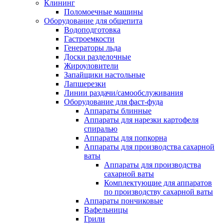
Клининг
Поломоечные машины
Оборудование для общепита
Водоподготовка
Гастроемкости
Генераторы льда
Доски разделочные
Жироуловители
Запайщики настольные
Лапшерезки
Линии раздачи/самообслуживания
Оборудование для фаст-фуда
Аппараты блинные
Аппараты для нарезки картофеля
спиралью
Аппараты для попкорна
Аппараты для производства сахарной
ваты
Аппараты для производства
сахарной ваты
Комплектующие для аппаратов
по производству сахарной ваты
Аппараты пончиковые
Вафельницы
Грили