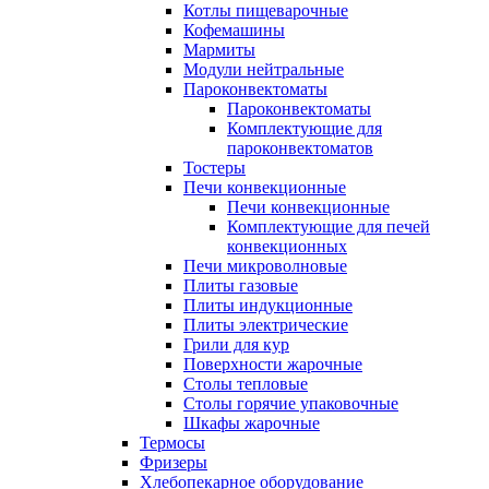
Котлы пищеварочные
Кофемашины
Мармиты
Модули нейтральные
Пароконвектоматы
Пароконвектоматы
Комплектующие для
пароконвектоматов
Тостеры
Печи конвекционные
Печи конвекционные
Комплектующие для печей
конвекционных
Печи микроволновые
Плиты газовые
Плиты индукционные
Плиты электрические
Грили для кур
Поверхности жарочные
Столы тепловые
Столы горячие упаковочные
Шкафы жарочные
Термосы
Фризеры
Хлебопекарное оборудование