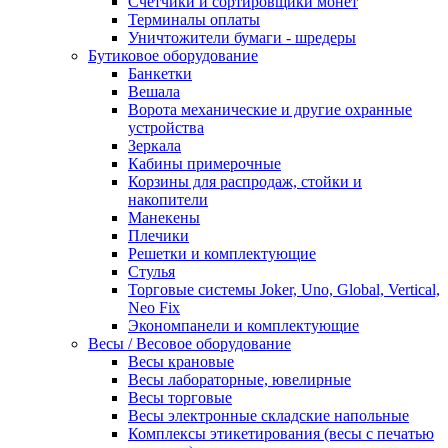
Счетчики и сортировщики монет
Терминалы оплаты
Уничтожители бумаги - шредеры
Бутиковое оборудование
Банкетки
Вешала
Ворота механические и другие охранные
устройства
Зеркала
Кабины примерочные
Корзины для распродаж, стойки и
накопители
Манекены
Плечики
Решетки и комплектующие
Стулья
Торговые системы Joker, Uno, Global, Vertical,
Neo Fix
Экономпанели и комплектующие
Весы / Весовое оборудование
Весы крановые
Весы лабораторные, ювелирные
Весы торговые
Весы электронные складские напольные
Комплексы этикетирования (весы с печатью