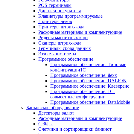
POS-терминалы
Дисплеи покупателя
Клавиатуры программируемые
Принтеры чеков
Принтеры штрих-кода
Расходные материалы и комплектующие
Ридеры магнитных карт
Сканеры штрих-кода
Терминалы сбора данных
Этикет-пистолеты
Программное обеспечение
Программное обеспечение: Типовые
конфигруации1С
Программное обеспечение: ilexx
Программное обеспечение: DALION
Программное обеспечение: Клеверенс
Программное обеспечение: 1С-
совместные конфигруации
Программное обеспечение: DataMobile
Банковское оборудование
Детекторы валют
Расходные материалы и комплектующие
Сейфы
Счетчики и сортировщики банкнот