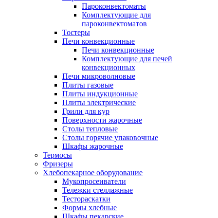
Пароконвектоматы
Комплектующие для
пароконвектоматов
Тостеры
Печи конвекционные
Печи конвекционные
Комплектующие для печей
конвекционных
Печи микроволновые
Плиты газовые
Плиты индукционные
Плиты электрические
Грили для кур
Поверхности жарочные
Столы тепловые
Столы горячие упаковочные
Шкафы жарочные
Термосы
Фризеры
Хлебопекарное оборудование
Мукопросеиватели
Тележки стеллажные
Тестораскатки
Формы хлебные
Шкафы пекарские