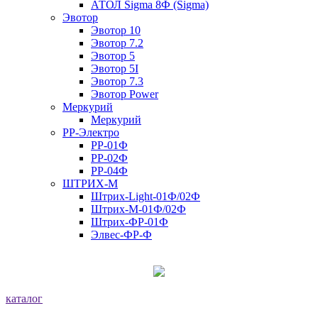
АТОЛ Sigma 8Ф (Sigma)
Эвотор
Эвотор 10
Эвотор 7.2
Эвотор 5
Эвотор 5I
Эвотор 7.3
Эвотор Power
Меркурий
Меркурий
РР-Электро
РР-01Ф
РР-02Ф
РР-04Ф
ШТРИХ-М
Штрих-Light-01Ф/02Ф
Штрих-М-01Ф/02Ф
Штрих-ФР-01Ф
Элвес-ФР-Ф
каталог