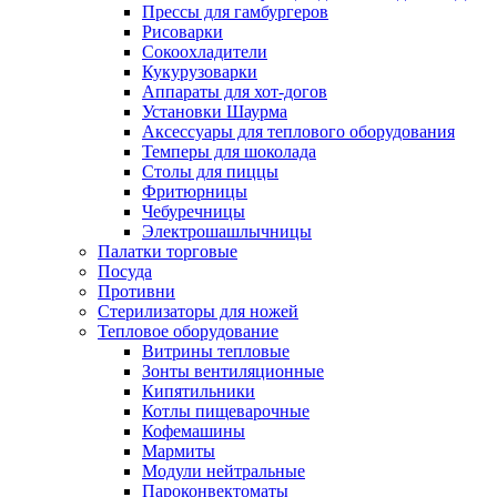
Прессы для гамбургеров
Рисоварки
Сокоохладители
Кукурузоварки
Аппараты для хот-догов
Установки Шаурма
Аксессуары для теплового оборудования
Темперы для шоколада
Столы для пиццы
Фритюрницы
Чебуречницы
Электрошашлычницы
Палатки торговые
Посуда
Противни
Стерилизаторы для ножей
Тепловое оборудование
Витрины тепловые
Зонты вентиляционные
Кипятильники
Котлы пищеварочные
Кофемашины
Мармиты
Модули нейтральные
Пароконвектоматы