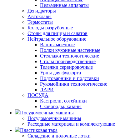
Пельменные аппараты
Дегидраторы
Автоклавы
Термостаты
Колоды разрубочные
Столы для пиццы и салатов
Нейтральное оборудование
Ванны моечные
Полки кухонные настенные
Стеллажи технологические
Столы производственные
Тележки сервировочные
Урны для фудкорта
Подтоварники и подставки
Рукомойники технологические
ЛАРИ
ПОСУДА
Кастрюли, сотейники
Сковороды, казаны
Посудомоечные машины
Посудомоечные машины
Расходные материалы и комплектующие
Пластиковая тара
Складские и полочные лотки