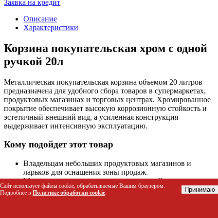
Заявка на кредит
Описание
Характеристики
Корзина покупательская хром с одной
ручкой 20л
Металлическая покупательская корзина объемом 20 литров
предназначена для удобного сбора товаров в супермаркетах,
продуктовых магазинах и торговых центрах. Хромированное
покрытие обеспечивает высокую коррозионную стойкость и
эстетичный внешний вид, а усиленная конструкция
выдерживает интенсивную эксплуатацию.
Кому подойдет этот товар
Владельцам небольших продуктовых магазинов и
ларьков для оснащения зоны продаж.
Менеджерам по закупкам торговых сетей при
Сайт использует файлы cookie, обрабатываемые Вашим браузером.
обновлении парка торгового оборудования.
Принимаю
Подробнее в
Политике обработки cookie
.
Организаторам ярмарок, выставок и временных точек
продаж, где требуется надежная тара для покупателей.