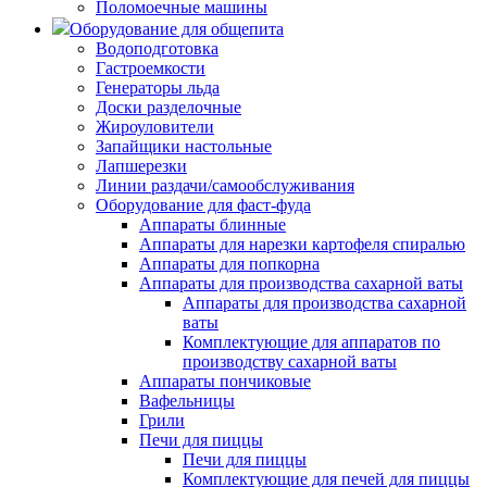
Поломоечные машины
Оборудование для общепита
Водоподготовка
Гастроемкости
Генераторы льда
Доски разделочные
Жироуловители
Запайщики настольные
Лапшерезки
Линии раздачи/самообслуживания
Оборудование для фаст-фуда
Аппараты блинные
Аппараты для нарезки картофеля спиралью
Аппараты для попкорна
Аппараты для производства сахарной ваты
Аппараты для производства сахарной
ваты
Комплектующие для аппаратов по
производству сахарной ваты
Аппараты пончиковые
Вафельницы
Грили
Печи для пиццы
Печи для пиццы
Комплектующие для печей для пиццы