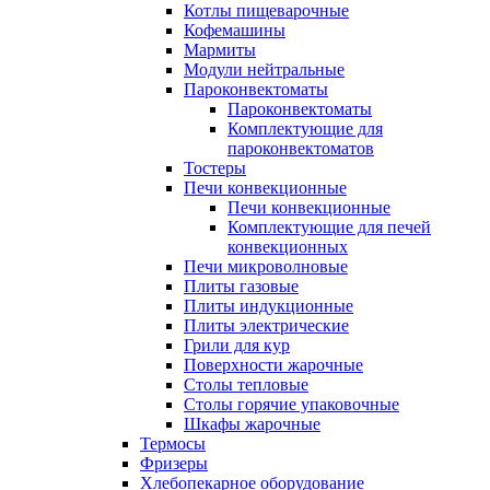
Котлы пищеварочные
Кофемашины
Мармиты
Модули нейтральные
Пароконвектоматы
Пароконвектоматы
Комплектующие для
пароконвектоматов
Тостеры
Печи конвекционные
Печи конвекционные
Комплектующие для печей
конвекционных
Печи микроволновые
Плиты газовые
Плиты индукционные
Плиты электрические
Грили для кур
Поверхности жарочные
Столы тепловые
Столы горячие упаковочные
Шкафы жарочные
Термосы
Фризеры
Хлебопекарное оборудование