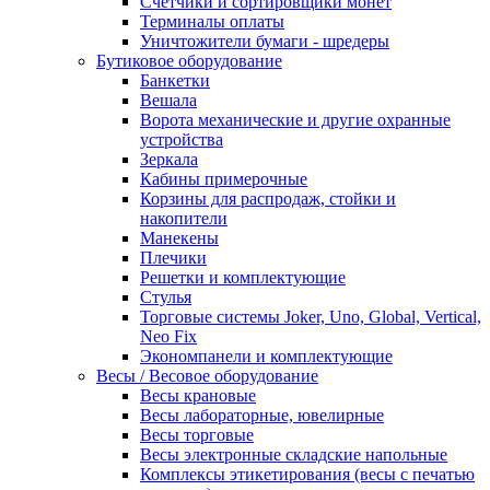
Счетчики и сортировщики монет
Терминалы оплаты
Уничтожители бумаги - шредеры
Бутиковое оборудование
Банкетки
Вешала
Ворота механические и другие охранные
устройства
Зеркала
Кабины примерочные
Корзины для распродаж, стойки и
накопители
Манекены
Плечики
Решетки и комплектующие
Стулья
Торговые системы Joker, Uno, Global, Vertical,
Neo Fix
Экономпанели и комплектующие
Весы / Весовое оборудование
Весы крановые
Весы лабораторные, ювелирные
Весы торговые
Весы электронные складские напольные
Комплексы этикетирования (весы с печатью