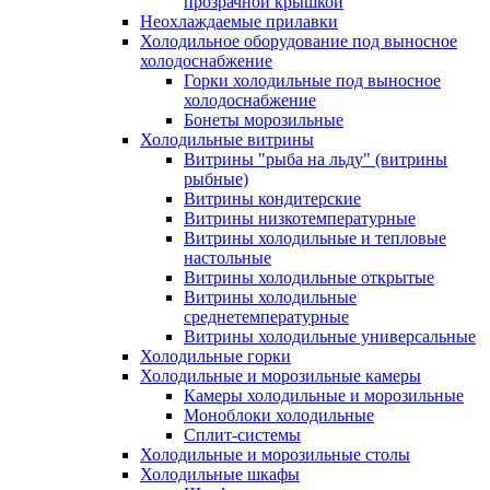
прозрачной крышкой
Неохлаждаемые прилавки
Холодильное оборудование под выносное
холодоснабжение
Горки холодильные под выносное
холодоснабжение
Бонеты морозильные
Холодильные витрины
Витрины "рыба на льду" (витрины
рыбные)
Витрины кондитерские
Витрины низкотемпературные
Витрины холодильные и тепловые
настольные
Витрины холодильные открытые
Витрины холодильные
среднетемпературные
Витрины холодильные универсальные
Холодильные горки
Холодильные и морозильные камеры
Камеры холодильные и морозильные
Моноблоки холодильные
Сплит-системы
Холодильные и морозильные столы
Холодильные шкафы