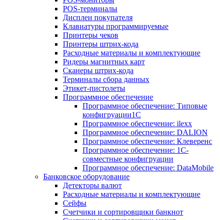
POS-терминалы
Дисплеи покупателя
Клавиатуры программируемые
Принтеры чеков
Принтеры штрих-кода
Расходные материалы и комплектующие
Ридеры магнитных карт
Сканеры штрих-кода
Терминалы сбора данных
Этикет-пистолеты
Программное обеспечение
Программное обеспечение: Типовые
конфигруации1С
Программное обеспечение: ilexx
Программное обеспечение: DALION
Программное обеспечение: Клеверенс
Программное обеспечение: 1С-
совместные конфигруации
Программное обеспечение: DataMobile
Банковское оборудование
Детекторы валют
Расходные материалы и комплектующие
Сейфы
Счетчики и сортировщики банкнот