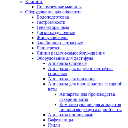
Клининг
Поломоечные машины
Оборудование для общепита
Водоподготовка
Гастроемкости
Генераторы льда
Доски разделочные
Жироуловители
Запайщики настольные
Лапшерезки
Линии раздачи/самообслуживания
Оборудование для фаст-фуда
Аппараты блинные
Аппараты для нарезки картофеля
спиралью
Аппараты для попкорна
Аппараты для производства сахарной
ваты
Аппараты для производства
сахарной ваты
Комплектующие для аппаратов
по производству сахарной ваты
Аппараты пончиковые
Вафельницы
Грили