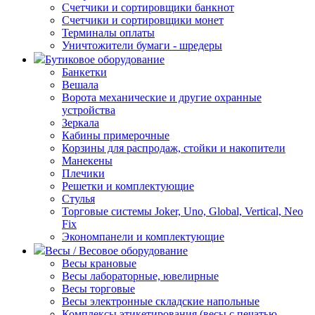
Счетчики и сортировщики банкнот
Счетчики и сортировщики монет
Терминалы оплаты
Уничтожители бумаги - шредеры
Бутиковое оборудование
Банкетки
Вешала
Ворота механические и другие охранные
устройства
Зеркала
Кабины примерочные
Корзины для распродаж, стойки и накопители
Манекены
Плечики
Решетки и комплектующие
Стулья
Торговые системы Joker, Uno, Global, Vertical, Neo
Fix
Экономпанели и комплектующие
Весы / Весовое оборудование
Весы крановые
Весы лабораторные, ювелирные
Весы торговые
Весы электронные складские напольные
Комплексы этикетирования (весы с печатью