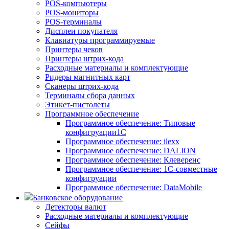
POS-компьютеры
POS-мониторы
POS-терминалы
Дисплеи покупателя
Клавиатуры программируемые
Принтеры чеков
Принтеры штрих-кода
Расходные материалы и комплектующие
Ридеры магнитных карт
Сканеры штрих-кода
Терминалы сбора данных
Этикет-пистолеты
Программное обеспечение
Программное обеспечение: Типовые
конфигруации1С
Программное обеспечение: ilexx
Программное обеспечение: DALION
Программное обеспечение: Клеверенс
Программное обеспечение: 1С-совместные
конфигруации
Программное обеспечение: DataMobile
Банковское оборудование
Детекторы валют
Расходные материалы и комплектующие
Сейфы