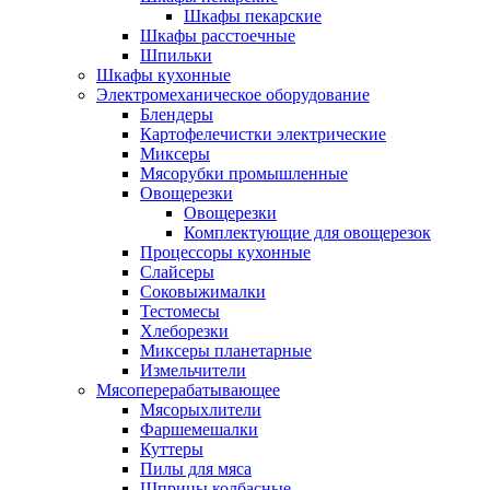
Шкафы пекарские
Шкафы расстоечные
Шпильки
Шкафы кухонные
Электромеханическое оборудование
Блендеры
Картофелечистки электрические
Миксеры
Мясорубки промышленные
Овощерезки
Овощерезки
Комплектующие для овощерезок
Процессоры кухонные
Слайсеры
Соковыжималки
Тестомесы
Хлеборезки
Миксеры планетарные
Измельчители
Мясоперерабатывающее
Мясорыхлители
Фаршемешалки
Куттеры
Пилы для мяса
Шприцы колбасные