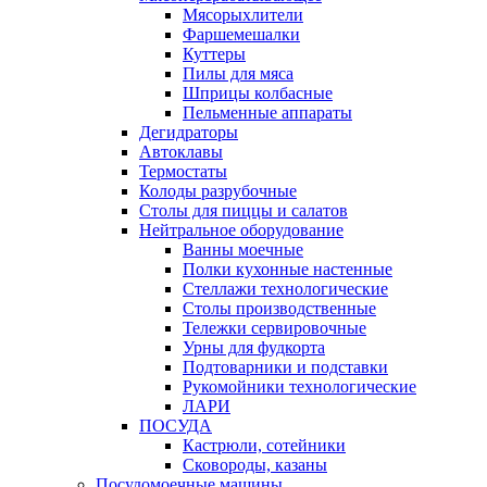
Мясорыхлители
Фаршемешалки
Куттеры
Пилы для мяса
Шприцы колбасные
Пельменные аппараты
Дегидраторы
Автоклавы
Термостаты
Колоды разрубочные
Столы для пиццы и салатов
Нейтральное оборудование
Ванны моечные
Полки кухонные настенные
Стеллажи технологические
Столы производственные
Тележки сервировочные
Урны для фудкорта
Подтоварники и подставки
Рукомойники технологические
ЛАРИ
ПОСУДА
Кастрюли, сотейники
Сковороды, казаны
Посудомоечные машины