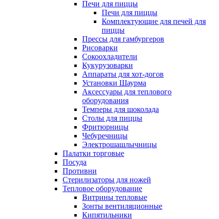
Печи для пиццы
Печи для пиццы
Комплектующие для печей для
пиццы
Прессы для гамбургеров
Рисоварки
Сокоохладители
Кукурузоварки
Аппараты для хот-догов
Установки Шаурма
Аксессуары для теплового
оборудования
Темперы для шоколада
Столы для пиццы
Фритюрницы
Чебуречницы
Электрошашлычницы
Палатки торговые
Посуда
Противни
Стерилизаторы для ножей
Тепловое оборудование
Витрины тепловые
Зонты вентиляционные
Кипятильники