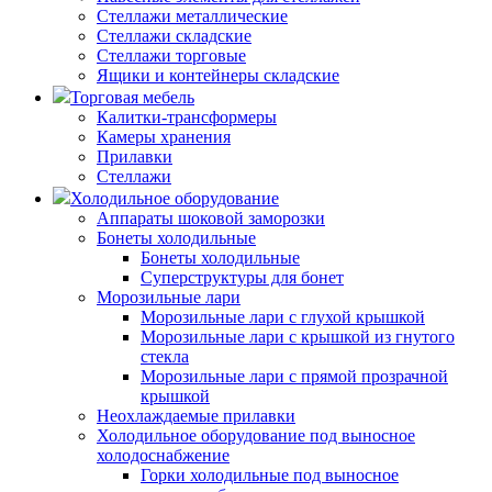
Стеллажи металлические
Стеллажи складские
Стеллажи торговые
Ящики и контейнеры складские
Торговая мебель
Калитки-трансформеры
Камеры хранения
Прилавки
Стеллажи
Холодильное оборудование
Аппараты шоковой заморозки
Бонеты холодильные
Бонеты холодильные
Суперструктуры для бонет
Морозильные лари
Морозильные лари с глухой крышкой
Морозильные лари с крышкой из гнутого
стекла
Морозильные лари с прямой прозрачной
крышкой
Неохлаждаемые прилавки
Холодильное оборудование под выносное
холодоснабжение
Горки холодильные под выносное