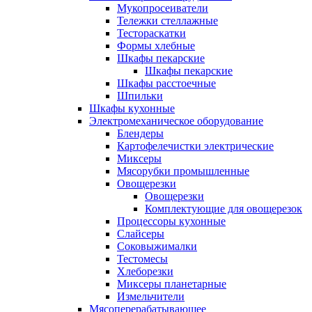
Мукопросеиватели
Тележки стеллажные
Тестораскатки
Формы хлебные
Шкафы пекарские
Шкафы пекарские
Шкафы расстоечные
Шпильки
Шкафы кухонные
Электромеханическое оборудование
Блендеры
Картофелечистки электрические
Миксеры
Мясорубки промышленные
Овощерезки
Овощерезки
Комплектующие для овощерезок
Процессоры кухонные
Слайсеры
Соковыжималки
Тестомесы
Хлеборезки
Миксеры планетарные
Измельчители
Мясоперерабатывающее