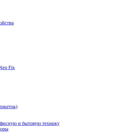
ойства
 Neo Fix
тикеток)
офисную и бытовую технику
поры