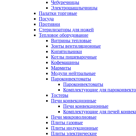
Чебуречницы
Электрошашлычницы
Палатки торговые
Посуда
Противни
Стерилизаторы для ножей
Тепловое оборудование
Витрины тепловые
Зонты вентиляционные
Кипятильники
Котлы пищеварочные
Кофемашины
Мармиты
Модули нейтральные
Пароконвектоматы
Пароконвектоматы
Комплектующие для пароконвекто
Тостеры
Печи конвекционные
Печи конвекционные
Комплектующие для печей конве
Печи микроволновые
Плиты газовые
Плиты индукционные
Плиты электрические