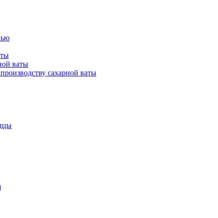
лью
аты
ной ваты
производству сахарной ваты
ццы
я