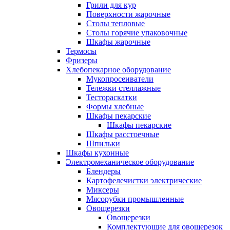
Грили для кур
Поверхности жарочные
Столы тепловые
Столы горячие упаковочные
Шкафы жарочные
Термосы
Фризеры
Хлебопекарное оборудование
Мукопросеиватели
Тележки стеллажные
Тестораскатки
Формы хлебные
Шкафы пекарские
Шкафы пекарские
Шкафы расстоечные
Шпильки
Шкафы кухонные
Электромеханическое оборудование
Блендеры
Картофелечистки электрические
Миксеры
Мясорубки промышленные
Овощерезки
Овощерезки
Комплектующие для овощерезок