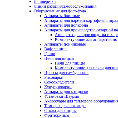
Лапшерезки
Линии раздачи/самообслуживания
Оборудование для фаст-фуда
Аппараты блинные
Аппараты для нарезки картофеля спира
Аппараты для попкорна
Аппараты для производства сахарной в
Аппараты для производства сахар
Комплектующие для аппаратов по 
Аппараты пончиковые
Вафельницы
Грили
Печи для пиццы
Печи для пиццы
Комплектующие для печей для пи
Прессы для гамбургеров
Рисоварки
Сокоохладители
Кукурузоварки
Аппараты для хот-догов
Установки Шаурма
Аксессуары для теплового оборудовани
Темперы для шоколада
Столы для пиццы
Фритюрницы