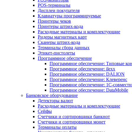
POS-терминалы
Дисплеи покупателя
Клавиатуры программируемые
Принтеры чеков
Принтеры штрих-кода
Расходные материалы и комплектующие
Ридеры магнитных карт
Сканеры штрих-кода
Терминалы сбора данных
Этикет-пистолеты
Программное обеспечение
Программное обеспечение: Типовые к
Программное обеспечение: ilexx
Программное обеспечение: DALION
Программное обеспечение: Клеверенс
Программное обеспечение: 1С-совмест
Программное обеспечение: DataMobile
Банковское оборудование
Детекторы валют
Расходные материалы и комплектующие
Сейфы
Счетчики и сортировщики банкнот
Счетчики и сортировщики монет
Терминалы оплаты