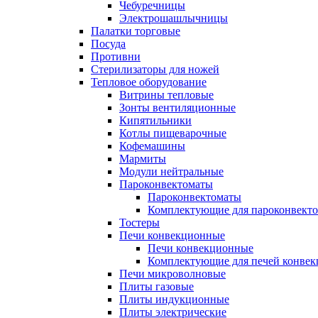
Чебуречницы
Электрошашлычницы
Палатки торговые
Посуда
Противни
Стерилизаторы для ножей
Тепловое оборудование
Витрины тепловые
Зонты вентиляционные
Кипятильники
Котлы пищеварочные
Кофемашины
Мармиты
Модули нейтральные
Пароконвектоматы
Пароконвектоматы
Комплектующие для пароконвекто
Тостеры
Печи конвекционные
Печи конвекционные
Комплектующие для печей конве
Печи микроволновые
Плиты газовые
Плиты индукционные
Плиты электрические