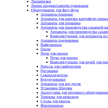
Лапшерезки
Линии раздачи/самообслуживания
Оборудование для фаст-фуда
Аппараты блинные
Аппараты для нарезки картофеля спира
Аппараты для попкорна
Аппараты для производства сахарной в
Аппараты для производства сахар
Комплектующие для аппаратов по 
Аппараты пончиковые
Вафельницы
Грили
Печи для пиццы
Печи для пиццы
Комплектующие для печей для пи
Прессы для гамбургеров
Рисоварки
Сокоохладители
Кукурузоварки
Аппараты для хот-догов
Установки Шаурма
Аксессуары для теплового оборудовани
Темперы для шоколада
Столы для пиццы
Фритюрницы