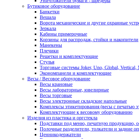
Уничтожители бумаги - шредеры
Бутиковое оборудование
Банкетки
Вешала
Ворота механические и другие охранные устр
Зеркала
Кабины примерочные
Корзины для распродаж, стойки и накопители
Манекены
Плечики
Решетки и комплектующие
Стулья
Торговые системы Joker, Uno, Global, Vertical,
Экономпанели и комплектующие
Весы / Весовое оборудование
Весы крановые
Весы лабораторные, ювелирные
Весы торговые
Весы электронные складские напольные
Комплексы этикетирования (весы с печатью э
Комплектующие к весовому оборудованию
Изделия из пластика и оргстекла
Подставки под меню, печатную продукцию, 
Полочные разделители, толкатели и задние о
Ценникодержатели