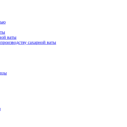
лью
аты
ной ваты
производству сахарной ваты
ццы
я