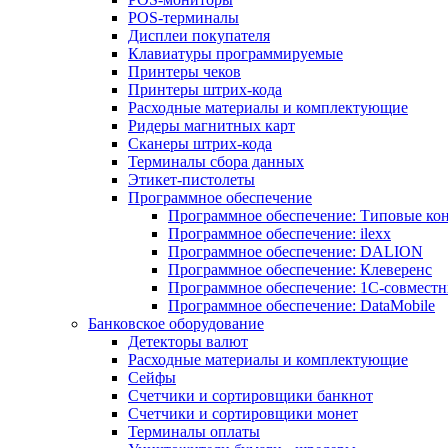
POS-терминалы
Дисплеи покупателя
Клавиатуры программируемые
Принтеры чеков
Принтеры штрих-кода
Расходные материалы и комплектующие
Ридеры магнитных карт
Сканеры штрих-кода
Терминалы сбора данных
Этикет-пистолеты
Программное обеспечение
Программное обеспечение: Типовые к
Программное обеспечение: ilexx
Программное обеспечение: DALION
Программное обеспечение: Клеверенс
Программное обеспечение: 1С-совмест
Программное обеспечение: DataMobile
Банковское оборудование
Детекторы валют
Расходные материалы и комплектующие
Сейфы
Счетчики и сортировщики банкнот
Счетчики и сортировщики монет
Терминалы оплаты