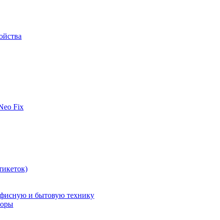
ойства
 Neo Fix
тикеток)
офисную и бытовую технику
поры