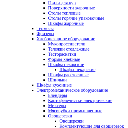
Грили для кур
Поверхности жарочные
Столы тепловые
Столы горячие упаковочные
Шкафы жарочные
Термосы
Фризеры
Хлебопекарное оборудование
Мукопросеиватели
Тележки стеллажные
Тестораскатки
Формы хлебные
Шкафы пекарские
Шкафы пекарские
Шкафы расстоечные
Шпильки
Шкафы кухонные
Электромеханическое оборудование
Блендеры
Картофелечистки электрические
Миксеры
Мясорубки промышленные
Овощерезки
Овощерезки
Комплектующие для овощерезок