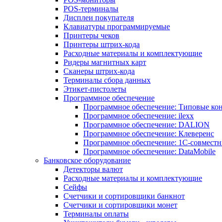
POS-терминалы
Дисплеи покупателя
Клавиатуры программируемые
Принтеры чеков
Принтеры штрих-кода
Расходные материалы и комплектующие
Ридеры магнитных карт
Сканеры штрих-кода
Терминалы сбора данных
Этикет-пистолеты
Программное обеспечение
Программное обеспечение: Типовые к
Программное обеспечение: ilexx
Программное обеспечение: DALION
Программное обеспечение: Клеверенс
Программное обеспечение: 1С-совмест
Программное обеспечение: DataMobile
Банковское оборудование
Детекторы валют
Расходные материалы и комплектующие
Сейфы
Счетчики и сортировщики банкнот
Счетчики и сортировщики монет
Терминалы оплаты