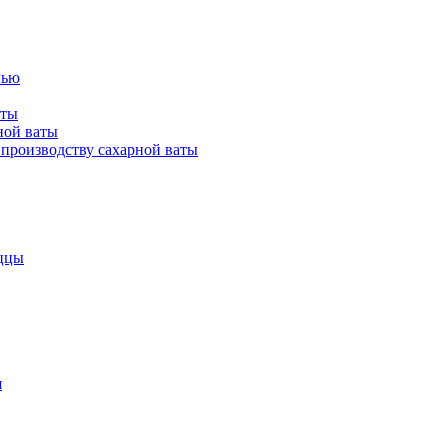
лью
аты
ной ваты
производству сахарной ваты
ццы
я