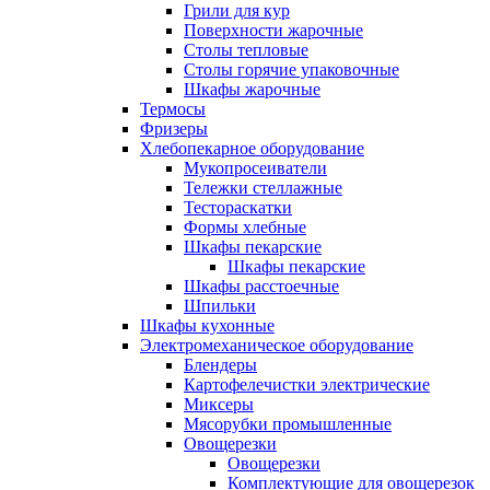
Грили для кур
Поверхности жарочные
Столы тепловые
Столы горячие упаковочные
Шкафы жарочные
Термосы
Фризеры
Хлебопекарное оборудование
Мукопросеиватели
Тележки стеллажные
Тестораскатки
Формы хлебные
Шкафы пекарские
Шкафы пекарские
Шкафы расстоечные
Шпильки
Шкафы кухонные
Электромеханическое оборудование
Блендеры
Картофелечистки электрические
Миксеры
Мясорубки промышленные
Овощерезки
Овощерезки
Комплектующие для овощерезок