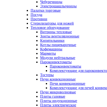
Чебуречницы
Электрошашлычницы
Палатки торговые
Посуда
Противни
Стерилизаторы для ножей
Тепловое оборудование
Витрины тепловые
Зонты вентиляционные
Кипятильники
Котлы пищеварочные
Кофемашины
Мармиты
Модули нейтральные
Пароконвектоматы
Пароконвектоматы
Комплектующие для пароконвекто
Тостеры
Печи конвекционные
Печи конвекционные
Комплектующие для печей конве
Печи микроволновые
Плиты газовые
Плиты индукционные
Плиты электрические