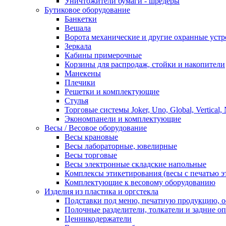
Уничтожители бумаги - шредеры
Бутиковое оборудование
Банкетки
Вешала
Ворота механические и другие охранные устр
Зеркала
Кабины примерочные
Корзины для распродаж, стойки и накопители
Манекены
Плечики
Решетки и комплектующие
Стулья
Торговые системы Joker, Uno, Global, Vertical,
Экономпанели и комплектующие
Весы / Весовое оборудование
Весы крановые
Весы лабораторные, ювелирные
Весы торговые
Весы электронные складские напольные
Комплексы этикетирования (весы с печатью э
Комплектующие к весовому оборудованию
Изделия из пластика и оргстекла
Подставки под меню, печатную продукцию, 
Полочные разделители, толкатели и задние о
Ценникодержатели