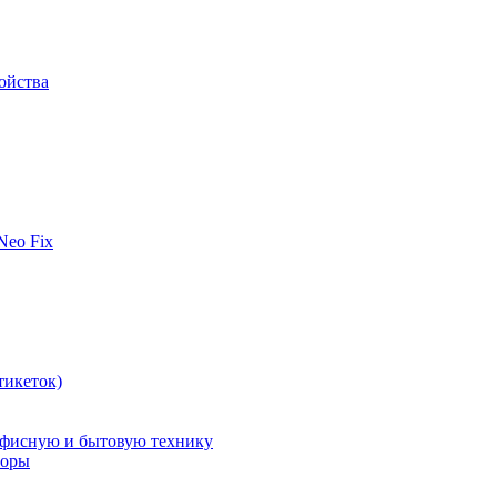
ойства
 Neo Fix
тикеток)
офисную и бытовую технику
поры