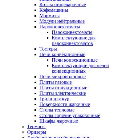
Котлы пищеварочные
Кофемашины
Мармиты
Модули нейтральные
Пароконвектоматы
Пароконвектоматы
Комплектующие для
пароконвектоматов
Тостеры
Печи конвекционные
Печи конвекционные
Комплектующие для печей
конвекционных
Печи микроволновые
Плиты газовые
Плиты индукционные
Плиты электрические
Грили для кур
Поверхности жарочные
Столы тепловые
Столы горячие упаковочные
Шкафы жарочные
Термосы
Фризеры
Хлебопекарное оборудование