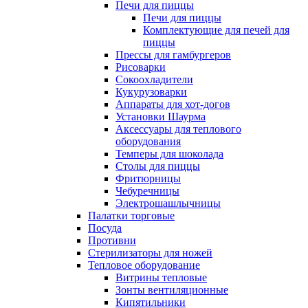
Печи для пиццы
Печи для пиццы
Комплектующие для печей для
пиццы
Прессы для гамбургеров
Рисоварки
Сокоохладители
Кукурузоварки
Аппараты для хот-догов
Установки Шаурма
Аксессуары для теплового
оборудования
Темперы для шоколада
Столы для пиццы
Фритюрницы
Чебуречницы
Электрошашлычницы
Палатки торговые
Посуда
Противни
Стерилизаторы для ножей
Тепловое оборудование
Витрины тепловые
Зонты вентиляционные
Кипятильники