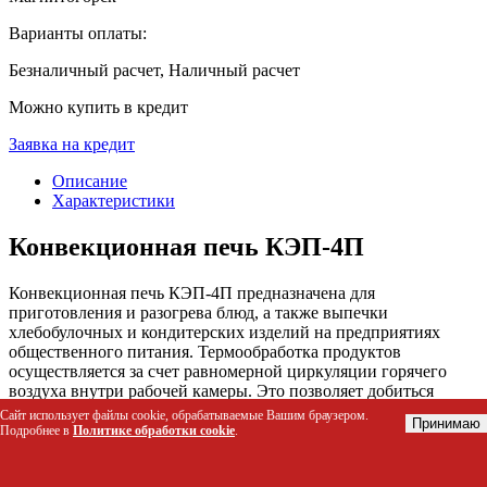
Варианты оплаты:
Безналичный расчет, Наличный расчет
Можно купить в кредит
Заявка на кредит
Описание
Характеристики
Конвекционная печь КЭП-4П
Конвекционная печь КЭП-4П предназначена для
приготовления и разогрева блюд, а также выпечки
хлебобулочных и кондитерских изделий на предприятиях
общественного питания. Термообработка продуктов
осуществляется за счет равномерной циркуляции горячего
воздуха внутри рабочей камеры. Это позволяет добиться
высокого качества готовых блюд и оптимизировать процесс
Сайт использует файлы cookie, обрабатываемые Вашим браузером.
Принимаю
приготовления.
Подробнее в
Политике обработки cookie
.
Кому будет полезен этот товар