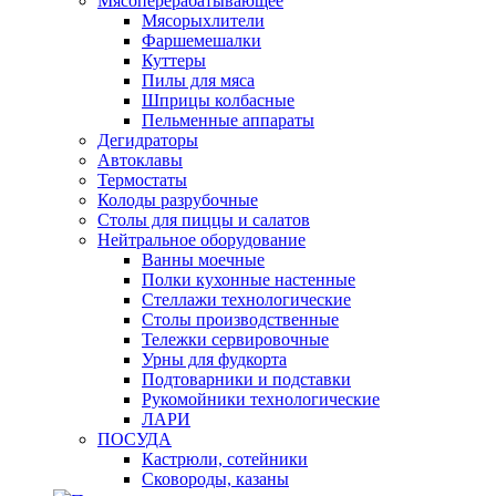
Мясоперерабатывающее
Мясорыхлители
Фаршемешалки
Куттеры
Пилы для мяса
Шприцы колбасные
Пельменные аппараты
Дегидраторы
Автоклавы
Термостаты
Колоды разрубочные
Столы для пиццы и салатов
Нейтральное оборудование
Ванны моечные
Полки кухонные настенные
Стеллажи технологические
Столы производственные
Тележки сервировочные
Урны для фудкорта
Подтоварники и подставки
Рукомойники технологические
ЛАРИ
ПОСУДА
Кастрюли, сотейники
Сковороды, казаны