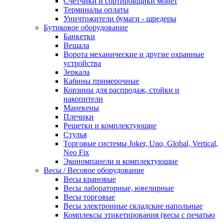
Счетчики и сортировщики монет
Терминалы оплаты
Уничтожители бумаги - шредеры
Бутиковое оборудование
Банкетки
Вешала
Ворота механические и другие охранные
устройства
Зеркала
Кабины примерочные
Корзины для распродаж, стойки и
накопители
Манекены
Плечики
Решетки и комплектующие
Стулья
Торговые системы Joker, Uno, Global, Vertical,
Neo Fix
Экономпанели и комплектующие
Весы / Весовое оборудование
Весы крановые
Весы лабораторные, ювелирные
Весы торговые
Весы электронные складские напольные
Комплексы этикетирования (весы с печатью