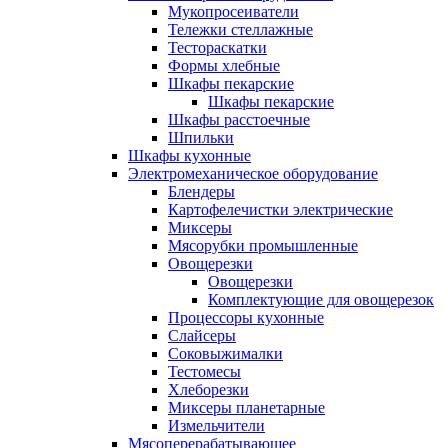
Мукопросеиватели
Тележки стеллажные
Тестораскатки
Формы хлебные
Шкафы пекарские
Шкафы пекарские
Шкафы расстоечные
Шпильки
Шкафы кухонные
Электромеханическое оборудование
Блендеры
Картофелечистки электрические
Миксеры
Мясорубки промышленные
Овощерезки
Овощерезки
Комплектующие для овощерезок
Процессоры кухонные
Слайсеры
Соковыжималки
Тестомесы
Хлеборезки
Миксеры планетарные
Измельчители
Мясоперерабатывающее