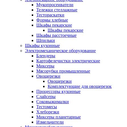
Мукопросеиватели
Тележки стеллажные
Тестораскатки
Формы хлебные
Шкафы пекарские
Шкафы пекарские
Шкафы расстоечные
Шпильки
Шкафы кухонные
Электромеханическое оборудование
Блендеры
Картофелечистки электрические
Миксеры
Мясорубки промышленные
Овощерезки
Овощерезки
Комплектующие для овощерезок
Процессоры кухонные
Слайсеры
Соковыжималки
Тестомесы
Хлеборезки
Миксеры планетарные
Измельчители