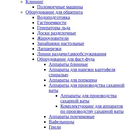
Клининг
Поломоечные машины
Оборудование для общепита
Водоподготовка
Гастроемкости
Генераторы льда
Доски разделочные
Жироуловители
Запайщики настольные
Лапшерезки
Линии раздачи/самообслуживания
Оборудование для фаст-фуда
Аппараты блинные
Аппараты для нарезки картофеля
спиралью
Аппараты для попкорна
Аппараты для производства сахарной
ваты
Аппараты для производства
сахарной ваты
Комплектующие для аппаратов
по производству сахарной ваты
Аппараты пончиковые
Вафельницы
Грили