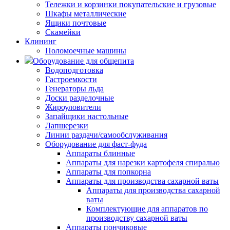
Тележки и корзинки покупательские и грузовые
Шкафы металлические
Ящики почтовые
Скамейки
Клининг
Поломоечные машины
Оборудование для общепита
Водоподготовка
Гастроемкости
Генераторы льда
Доски разделочные
Жироуловители
Запайщики настольные
Лапшерезки
Линии раздачи/самообслуживания
Оборудование для фаст-фуда
Аппараты блинные
Аппараты для нарезки картофеля спиралью
Аппараты для попкорна
Аппараты для производства сахарной ваты
Аппараты для производства сахарной
ваты
Комплектующие для аппаратов по
производству сахарной ваты
Аппараты пончиковые