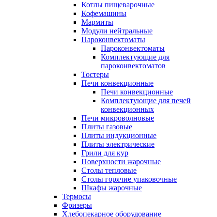
Котлы пищеварочные
Кофемашины
Мармиты
Модули нейтральные
Пароконвектоматы
Пароконвектоматы
Комплектующие для
пароконвектоматов
Тостеры
Печи конвекционные
Печи конвекционные
Комплектующие для печей
конвекционных
Печи микроволновые
Плиты газовые
Плиты индукционные
Плиты электрические
Грили для кур
Поверхности жарочные
Столы тепловые
Столы горячие упаковочные
Шкафы жарочные
Термосы
Фризеры
Хлебопекарное оборудование