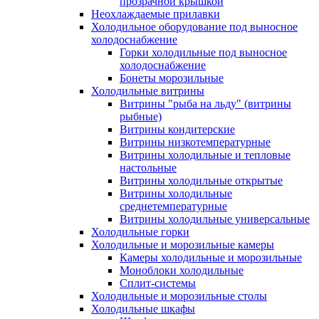
прозрачной крышкой
Неохлаждаемые прилавки
Холодильное оборудование под выносное
холодоснабжение
Горки холодильные под выносное
холодоснабжение
Бонеты морозильные
Холодильные витрины
Витрины "рыба на льду" (витрины
рыбные)
Витрины кондитерские
Витрины низкотемпературные
Витрины холодильные и тепловые
настольные
Витрины холодильные открытые
Витрины холодильные
среднетемпературные
Витрины холодильные универсальные
Холодильные горки
Холодильные и морозильные камеры
Камеры холодильные и морозильные
Моноблоки холодильные
Сплит-системы
Холодильные и морозильные столы
Холодильные шкафы