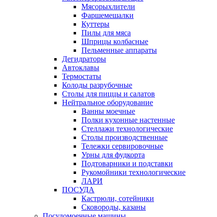
Мясорыхлители
Фаршемешалки
Куттеры
Пилы для мяса
Шприцы колбасные
Пельменные аппараты
Дегидраторы
Автоклавы
Термостаты
Колоды разрубочные
Столы для пиццы и салатов
Нейтральное оборудование
Ванны моечные
Полки кухонные настенные
Стеллажи технологические
Столы производственные
Тележки сервировочные
Урны для фудкорта
Подтоварники и подставки
Рукомойники технологические
ЛАРИ
ПОСУДА
Кастрюли, сотейники
Сковороды, казаны
Посудомоечные машины