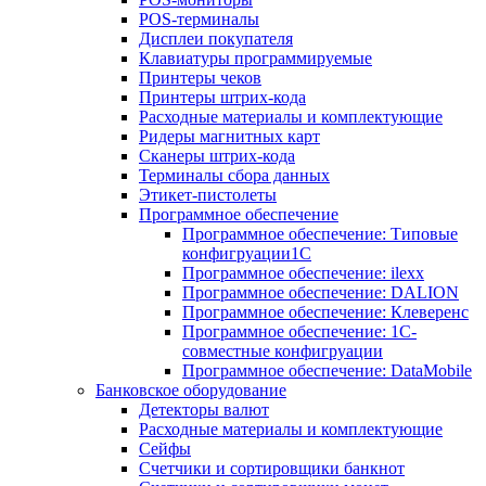
POS-терминалы
Дисплеи покупателя
Клавиатуры программируемые
Принтеры чеков
Принтеры штрих-кода
Расходные материалы и комплектующие
Ридеры магнитных карт
Сканеры штрих-кода
Терминалы сбора данных
Этикет-пистолеты
Программное обеспечение
Программное обеспечение: Типовые
конфигруации1С
Программное обеспечение: ilexx
Программное обеспечение: DALION
Программное обеспечение: Клеверенс
Программное обеспечение: 1С-
совместные конфигруации
Программное обеспечение: DataMobile
Банковское оборудование
Детекторы валют
Расходные материалы и комплектующие
Сейфы
Счетчики и сортировщики банкнот