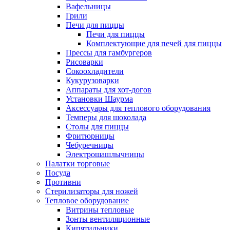
Вафельницы
Грили
Печи для пиццы
Печи для пиццы
Комплектующие для печей для пиццы
Прессы для гамбургеров
Рисоварки
Сокоохладители
Кукурузоварки
Аппараты для хот-догов
Установки Шаурма
Аксессуары для теплового оборудования
Темперы для шоколада
Столы для пиццы
Фритюрницы
Чебуречницы
Электрошашлычницы
Палатки торговые
Посуда
Противни
Стерилизаторы для ножей
Тепловое оборудование
Витрины тепловые
Зонты вентиляционные
Кипятильники