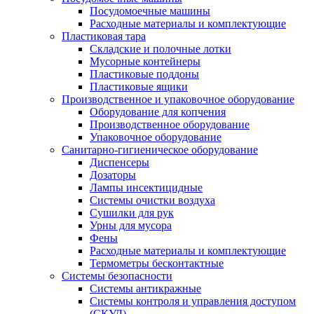
Посудомоечные машины
Расходные материалы и комплектующие
Пластиковая тара
Складские и полочные лотки
Мусорные контейнеры
Пластиковые поддоны
Пластиковые ящики
Производственное и упаковочное оборудование
Оборудование для копчения
Производственное оборудование
Упаковочное оборудование
Санитарно-гигиеническое оборудование
Диспенсеры
Дозаторы
Лампы инсектицидные
Системы очистки воздуха
Сушилки для рук
Урны для мусора
Фены
Расходные материалы и комплектующие
Термометры бесконтактные
Системы безопасности
Системы антикражные
Системы контроля и управления доступом
(СКУД)