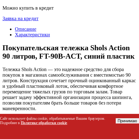
Можно купить в кредит
Заявка на кредит
Описание
Характеристики
Покупательская тележка Shols Action
90 литров, FT-90B-ACT, синий пластик
Тележка Shols Action — это надежное средство для сбора
покупок в магазинах самообслуживания с вместимостью 90
литров. Конструкция сочетает прочный оцинкованный каркас
и удобный пластиковый лоток, обеспечивая комфортное
перемещение тяжелых грузов по торговым залам. Товар
решает задачу эффективной организации процесса шопинга,
позволяя покупателям брать больше товаров без потери
маневренности.
Сайт использует файлы cookie, обрабатываемые Вашим браузером.
Кому подойдет этот товар
Принимаю
Подробнее в
Политике обработки cookie
.
Сетям супермаркетов и гипермаркетов для оснащения
зон самообслуживания