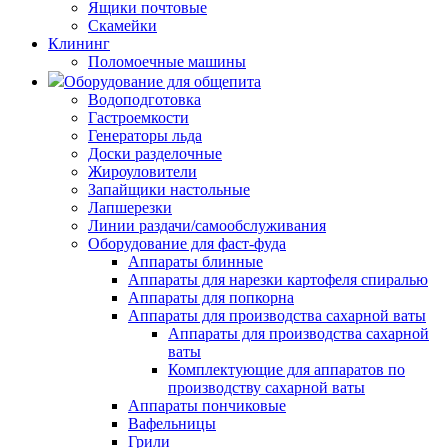
Ящики почтовые
Скамейки
Клининг
Поломоечные машины
Оборудование для общепита
Водоподготовка
Гастроемкости
Генераторы льда
Доски разделочные
Жироуловители
Запайщики настольные
Лапшерезки
Линии раздачи/самообслуживания
Оборудование для фаст-фуда
Аппараты блинные
Аппараты для нарезки картофеля спиралью
Аппараты для попкорна
Аппараты для производства сахарной ваты
Аппараты для производства сахарной
ваты
Комплектующие для аппаратов по
производству сахарной ваты
Аппараты пончиковые
Вафельницы
Грили