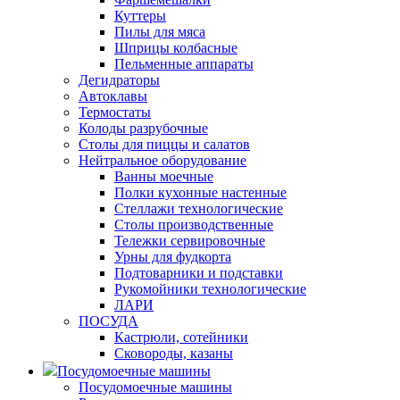
Куттеры
Пилы для мяса
Шприцы колбасные
Пельменные аппараты
Дегидраторы
Автоклавы
Термостаты
Колоды разрубочные
Столы для пиццы и салатов
Нейтральное оборудование
Ванны моечные
Полки кухонные настенные
Стеллажи технологические
Столы производственные
Тележки сервировочные
Урны для фудкорта
Подтоварники и подставки
Рукомойники технологические
ЛАРИ
ПОСУДА
Кастрюли, сотейники
Сковороды, казаны
Посудомоечные машины
Посудомоечные машины