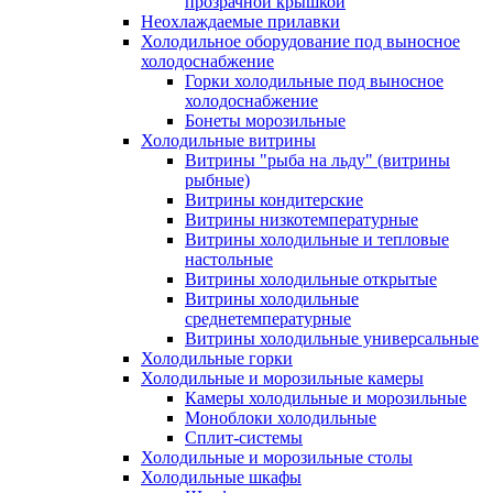
прозрачной крышкой
Неохлаждаемые прилавки
Холодильное оборудование под выносное
холодоснабжение
Горки холодильные под выносное
холодоснабжение
Бонеты морозильные
Холодильные витрины
Витрины "рыба на льду" (витрины
рыбные)
Витрины кондитерские
Витрины низкотемпературные
Витрины холодильные и тепловые
настольные
Витрины холодильные открытые
Витрины холодильные
среднетемпературные
Витрины холодильные универсальные
Холодильные горки
Холодильные и морозильные камеры
Камеры холодильные и морозильные
Моноблоки холодильные
Сплит-системы
Холодильные и морозильные столы
Холодильные шкафы