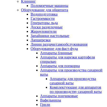
Клининг
Поломоечные машины
Оборудование для общепита
Водоподготовка
Гастроемкости
Генераторы льда
Доски разделочные
Жироуловители
Запайщики настольные
Лапшерезки
Линии раздачи/самообслуживания
Оборудование для фаст-фуда
Аппараты блинные
Аппараты для нарезки картофеля
спиралью
Аппараты для попкорна
Аппараты для производства сахарной
ваты
Аппараты для производства
сахарной ваты
Комплектующие для аппаратов
по производству сахарной ваты
Аппараты пончиковые
Вафельницы
Грили