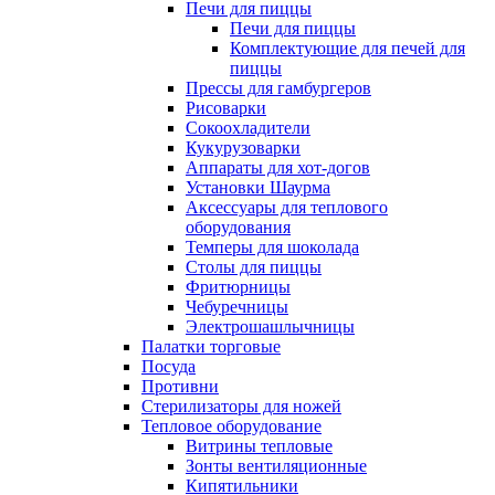
Печи для пиццы
Печи для пиццы
Комплектующие для печей для
пиццы
Прессы для гамбургеров
Рисоварки
Сокоохладители
Кукурузоварки
Аппараты для хот-догов
Установки Шаурма
Аксессуары для теплового
оборудования
Темперы для шоколада
Столы для пиццы
Фритюрницы
Чебуречницы
Электрошашлычницы
Палатки торговые
Посуда
Противни
Стерилизаторы для ножей
Тепловое оборудование
Витрины тепловые
Зонты вентиляционные
Кипятильники