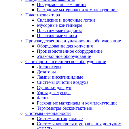
Посудомоечные машины
Расходные материалы и комплектующие
Пластиковая тара
Складские и полочные лотки
Мусорные контейнеры
Пластиковые поддоны
Пластиковые ящики
Производственное и упаковочное оборудование
Оборудование для копчения
Производственное оборудование
Упаковочное оборудование
Санитарно-гигиеническое оборудование
Диспенсеры
Дозаторы
Лампы инсектицидные
Системы очистки воздуха
Сушилки для рук
Урны для мусора
Фены
Расходные материалы и комплектующие
Термометры бесконтактные
Системы безопасности
Системы антикражные
Системы контроля и управления доступом
(СКУД)