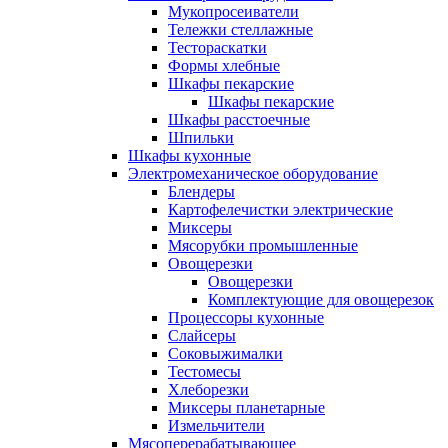
Мукопросеиватели
Тележки стеллажные
Тестораскатки
Формы хлебные
Шкафы пекарские
Шкафы пекарские
Шкафы расстоечные
Шпильки
Шкафы кухонные
Электромеханическое оборудование
Блендеры
Картофелечистки электрические
Миксеры
Мясорубки промышленные
Овощерезки
Овощерезки
Комплектующие для овощерезок
Процессоры кухонные
Слайсеры
Соковыжималки
Тестомесы
Хлеборезки
Миксеры планетарные
Измельчители
Мясоперерабатывающее