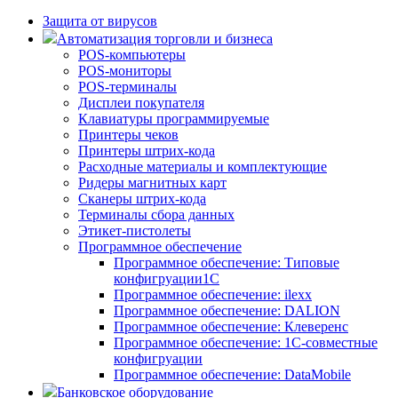
Защита от вирусов
Автоматизация торговли и бизнеса
POS-компьютеры
POS-мониторы
POS-терминалы
Дисплеи покупателя
Клавиатуры программируемые
Принтеры чеков
Принтеры штрих-кода
Расходные материалы и комплектующие
Ридеры магнитных карт
Сканеры штрих-кода
Терминалы сбора данных
Этикет-пистолеты
Программное обеспечение
Программное обеспечение: Типовые
конфигруации1С
Программное обеспечение: ilexx
Программное обеспечение: DALION
Программное обеспечение: Клеверенс
Программное обеспечение: 1С-совместные
конфигруации
Программное обеспечение: DataMobile
Банковское оборудование