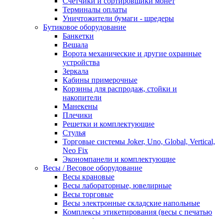
Счетчики и сортировщики монет
Терминалы оплаты
Уничтожители бумаги - шредеры
Бутиковое оборудование
Банкетки
Вешала
Ворота механические и другие охранные
устройства
Зеркала
Кабины примерочные
Корзины для распродаж, стойки и
накопители
Манекены
Плечики
Решетки и комплектующие
Стулья
Торговые системы Joker, Uno, Global, Vertical,
Neo Fix
Экономпанели и комплектующие
Весы / Весовое оборудование
Весы крановые
Весы лабораторные, ювелирные
Весы торговые
Весы электронные складские напольные
Комплексы этикетирования (весы с печатью