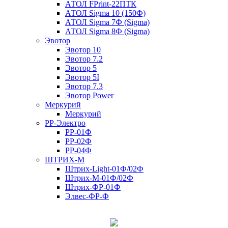
АТОЛ FPrint-22ПТК
АТОЛ Sigma 10 (150Ф)
АТОЛ Sigma 7Ф (Sigma)
АТОЛ Sigma 8Ф (Sigma)
Эвотор
Эвотор 10
Эвотор 7.2
Эвотор 5
Эвотор 5I
Эвотор 7.3
Эвотор Power
Меркурий
Меркурий
РР-Электро
РР-01Ф
РР-02Ф
РР-04Ф
ШТРИХ-М
Штрих-Light-01Ф/02Ф
Штрих-М-01Ф/02Ф
Штрих-ФР-01Ф
Элвес-ФР-Ф