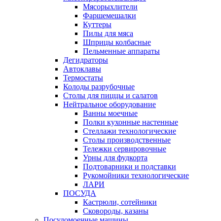
Мясорыхлители
Фаршемешалки
Куттеры
Пилы для мяса
Шприцы колбасные
Пельменные аппараты
Дегидраторы
Автоклавы
Термостаты
Колоды разрубочные
Столы для пиццы и салатов
Нейтральное оборудование
Ванны моечные
Полки кухонные настенные
Стеллажи технологические
Столы производственные
Тележки сервировочные
Урны для фудкорта
Подтоварники и подставки
Рукомойники технологические
ЛАРИ
ПОСУДА
Кастрюли, сотейники
Сковороды, казаны
Посудомоечные машины