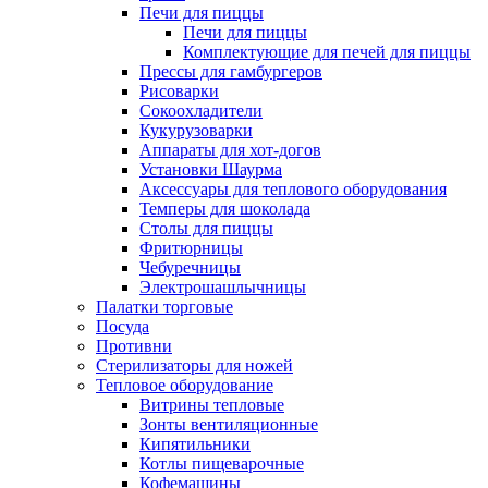
Печи для пиццы
Печи для пиццы
Комплектующие для печей для пиццы
Прессы для гамбургеров
Рисоварки
Сокоохладители
Кукурузоварки
Аппараты для хот-догов
Установки Шаурма
Аксессуары для теплового оборудования
Темперы для шоколада
Столы для пиццы
Фритюрницы
Чебуречницы
Электрошашлычницы
Палатки торговые
Посуда
Противни
Стерилизаторы для ножей
Тепловое оборудование
Витрины тепловые
Зонты вентиляционные
Кипятильники
Котлы пищеварочные
Кофемашины