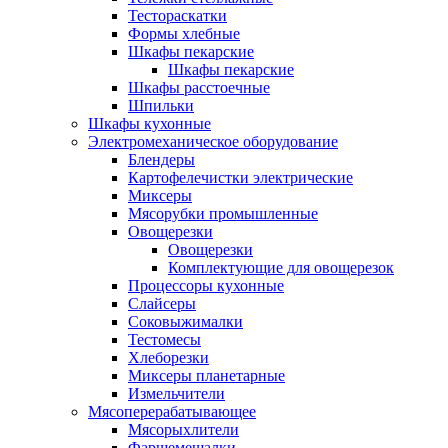
Тестораскатки
Формы хлебные
Шкафы пекарские
Шкафы пекарские
Шкафы расстоечные
Шпильки
Шкафы кухонные
Электромеханическое оборудование
Блендеры
Картофелечистки электрические
Миксеры
Мясорубки промышленные
Овощерезки
Овощерезки
Комплектующие для овощерезок
Процессоры кухонные
Слайсеры
Соковыжималки
Тестомесы
Хлеборезки
Миксеры планетарные
Измельчители
Мясоперерабатывающее
Мясорыхлители
Фаршемешалки