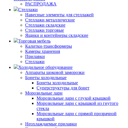
РАСПРОДАЖА
Стеллажи
Навесные элементы для стеллажей
Стеллажи металлические
Стеллажи складские
Стеллажи торговые
Ящики и контейнеры складские
Торговая мебель
Калитки-трансформеры
Камеры хранения
Прилавки
Стеллажи
Холодильное оборудование
Аппараты шоковой заморозки
Бонеты холодильные
Бонеты холодильные
Суперструктуры для бонет
Морозильные лари
Морозильные лари с глухой крышкой
Морозильные лари с крышкой из гнутого
стекла
Морозильные лари с прямой прозрачной
крышкой
Неохлаждаемые прилавки