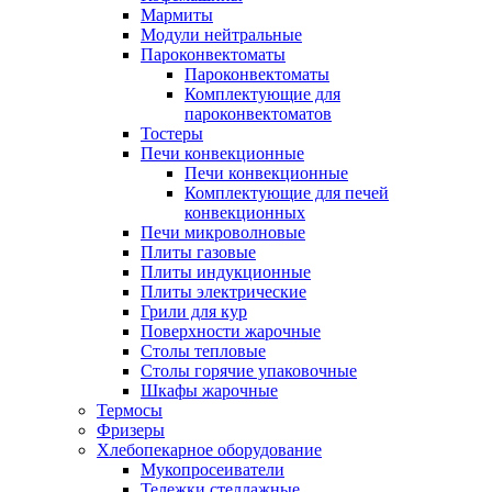
Мармиты
Модули нейтральные
Пароконвектоматы
Пароконвектоматы
Комплектующие для
пароконвектоматов
Тостеры
Печи конвекционные
Печи конвекционные
Комплектующие для печей
конвекционных
Печи микроволновые
Плиты газовые
Плиты индукционные
Плиты электрические
Грили для кур
Поверхности жарочные
Столы тепловые
Столы горячие упаковочные
Шкафы жарочные
Термосы
Фризеры
Хлебопекарное оборудование
Мукопросеиватели
Тележки стеллажные