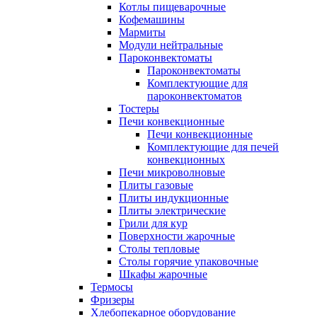
Котлы пищеварочные
Кофемашины
Мармиты
Модули нейтральные
Пароконвектоматы
Пароконвектоматы
Комплектующие для
пароконвектоматов
Тостеры
Печи конвекционные
Печи конвекционные
Комплектующие для печей
конвекционных
Печи микроволновые
Плиты газовые
Плиты индукционные
Плиты электрические
Грили для кур
Поверхности жарочные
Столы тепловые
Столы горячие упаковочные
Шкафы жарочные
Термосы
Фризеры
Хлебопекарное оборудование