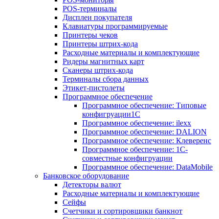
POS-терминалы
Дисплеи покупателя
Клавиатуры программируемые
Принтеры чеков
Принтеры штрих-кода
Расходные материалы и комплектующие
Ридеры магнитных карт
Сканеры штрих-кода
Терминалы сбора данных
Этикет-пистолеты
Программное обеспечение
Программное обеспечение: Типовые
конфигруации1С
Программное обеспечение: ilexx
Программное обеспечение: DALION
Программное обеспечение: Клеверенс
Программное обеспечение: 1С-
совместные конфигруации
Программное обеспечение: DataMobile
Банковское оборудование
Детекторы валют
Расходные материалы и комплектующие
Сейфы
Счетчики и сортировщики банкнот