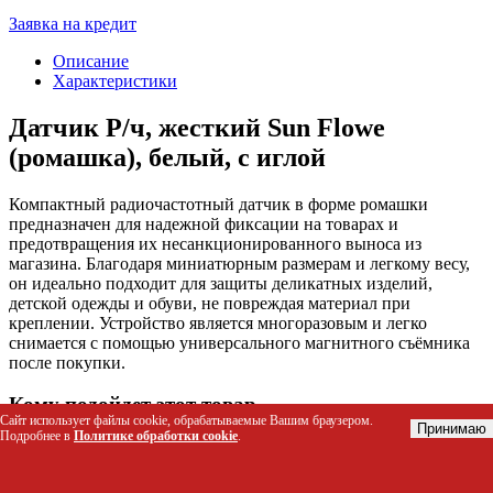
Заявка на кредит
Описание
Характеристики
Датчик Р/ч, жесткий Sun Flowe
(ромашка), белый, с иглой
Компактный радиочастотный датчик в форме ромашки
предназначен для надежной фиксации на товарах и
предотвращения их несанкционированного выноса из
магазина. Благодаря миниатюрным размерам и легкому весу,
он идеально подходит для защиты деликатных изделий,
детской одежды и обуви, не повреждая материал при
креплении. Устройство является многоразовым и легко
снимается с помощью универсального магнитного съёмника
после покупки.
Кому подойдет этот товар
Сайт использует файлы cookie, обрабатываемые Вашим браузером.
Принимаю
Подробнее в
Политике обработки cookie
.
Розничным магазинам одежды, обуви и аксессуаров для
защиты от краж.
Супермаркетам и торговым центрам, реализующим