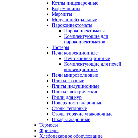
Котлы пищеварочные
Кофемашины
Мармиты
Модули нейтральные
Пароконвектоматы
Пароконвектоматы
Комплектующие для
пароконвектоматов
Тостеры
Печи конвекционные
Печи конвекционные
Комплектующие для печей
конвекционных
Печи микроволновые
Плиты газовые
Плиты индукционные
Плиты электрические
Грили для кур
Поверхности жарочные
Столы тепловые
Столы горячие упаковочные
Шкафы жарочные
Термосы
Фризеры
Хлебопекарное оборудование