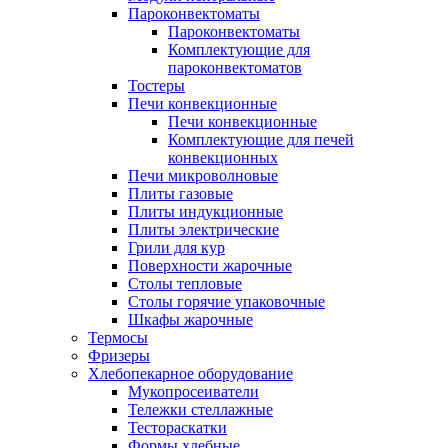
Пароконвектоматы
Пароконвектоматы
Комплектующие для
пароконвектоматов
Тостеры
Печи конвекционные
Печи конвекционные
Комплектующие для печей
конвекционных
Печи микроволновые
Плиты газовые
Плиты индукционные
Плиты электрические
Грили для кур
Поверхности жарочные
Столы тепловые
Столы горячие упаковочные
Шкафы жарочные
Термосы
Фризеры
Хлебопекарное оборудование
Мукопросеиватели
Тележки стеллажные
Тестораскатки
Формы хлебные