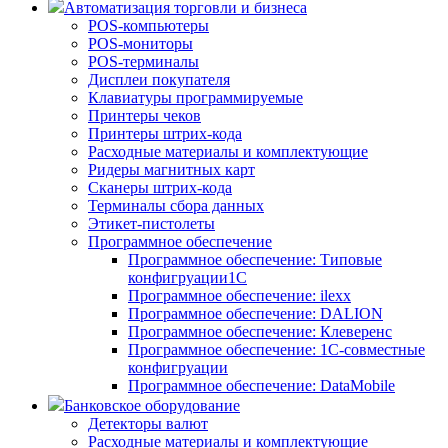
Автоматизация торговли и бизнеса
POS-компьютеры
POS-мониторы
POS-терминалы
Дисплеи покупателя
Клавиатуры программируемые
Принтеры чеков
Принтеры штрих-кода
Расходные материалы и комплектующие
Ридеры магнитных карт
Сканеры штрих-кода
Терминалы сбора данных
Этикет-пистолеты
Программное обеспечение
Программное обеспечение: Типовые
конфигруации1С
Программное обеспечение: ilexx
Программное обеспечение: DALION
Программное обеспечение: Клеверенс
Программное обеспечение: 1С-совместные
конфигруации
Программное обеспечение: DataMobile
Банковское оборудование
Детекторы валют
Расходные материалы и комплектующие