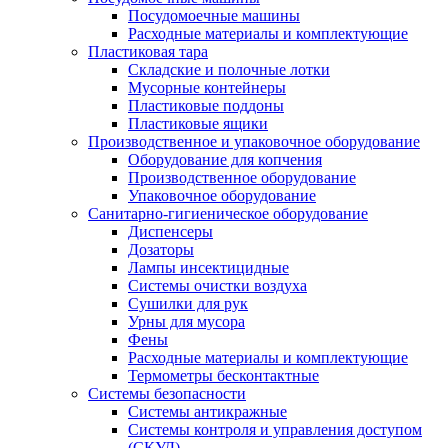
Посудомоечные машины
Расходные материалы и комплектующие
Пластиковая тара
Складские и полочные лотки
Мусорные контейнеры
Пластиковые поддоны
Пластиковые ящики
Производственное и упаковочное оборудование
Оборудование для копчения
Производственное оборудование
Упаковочное оборудование
Санитарно-гигиеническое оборудование
Диспенсеры
Дозаторы
Лампы инсектицидные
Системы очистки воздуха
Сушилки для рук
Урны для мусора
Фены
Расходные материалы и комплектующие
Термометры бесконтактные
Системы безопасности
Системы антикражные
Системы контроля и управления доступом
(СКУД)