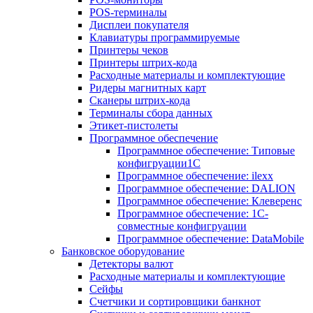
POS-терминалы
Дисплеи покупателя
Клавиатуры программируемые
Принтеры чеков
Принтеры штрих-кода
Расходные материалы и комплектующие
Ридеры магнитных карт
Сканеры штрих-кода
Терминалы сбора данных
Этикет-пистолеты
Программное обеспечение
Программное обеспечение: Типовые
конфигруации1С
Программное обеспечение: ilexx
Программное обеспечение: DALION
Программное обеспечение: Клеверенс
Программное обеспечение: 1С-
совместные конфигруации
Программное обеспечение: DataMobile
Банковское оборудование
Детекторы валют
Расходные материалы и комплектующие
Сейфы
Счетчики и сортировщики банкнот