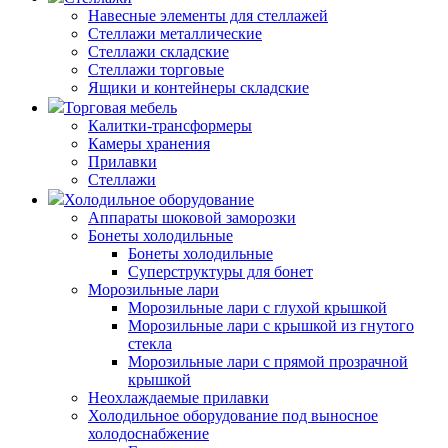
Навесные элементы для стеллажей
Стеллажи металлические
Стеллажи складские
Стеллажи торговые
Ящики и контейнеры складские
Торговая мебель
Калитки-трансформеры
Камеры хранения
Прилавки
Стеллажи
Холодильное оборудование
Аппараты шоковой заморозки
Бонеты холодильные
Бонеты холодильные
Суперструктуры для бонет
Морозильные лари
Морозильные лари с глухой крышкой
Морозильные лари с крышкой из гнутого
стекла
Морозильные лари с прямой прозрачной
крышкой
Неохлаждаемые прилавки
Холодильное оборудование под выносное
холодоснабжение