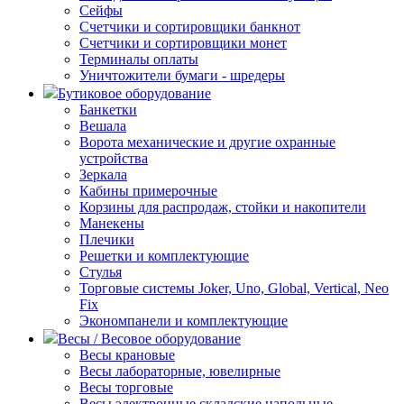
Сейфы
Счетчики и сортировщики банкнот
Счетчики и сортировщики монет
Терминалы оплаты
Уничтожители бумаги - шредеры
Бутиковое оборудование
Банкетки
Вешала
Ворота механические и другие охранные
устройства
Зеркала
Кабины примерочные
Корзины для распродаж, стойки и накопители
Манекены
Плечики
Решетки и комплектующие
Стулья
Торговые системы Joker, Uno, Global, Vertical, Neo
Fix
Экономпанели и комплектующие
Весы / Весовое оборудование
Весы крановые
Весы лабораторные, ювелирные
Весы торговые
Весы электронные складские напольные