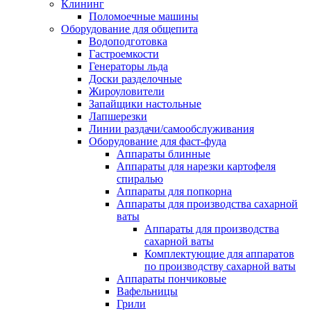
Клининг
Поломоечные машины
Оборудование для общепита
Водоподготовка
Гастроемкости
Генераторы льда
Доски разделочные
Жироуловители
Запайщики настольные
Лапшерезки
Линии раздачи/самообслуживания
Оборудование для фаст-фуда
Аппараты блинные
Аппараты для нарезки картофеля
спиралью
Аппараты для попкорна
Аппараты для производства сахарной
ваты
Аппараты для производства
сахарной ваты
Комплектующие для аппаратов
по производству сахарной ваты
Аппараты пончиковые
Вафельницы
Грили