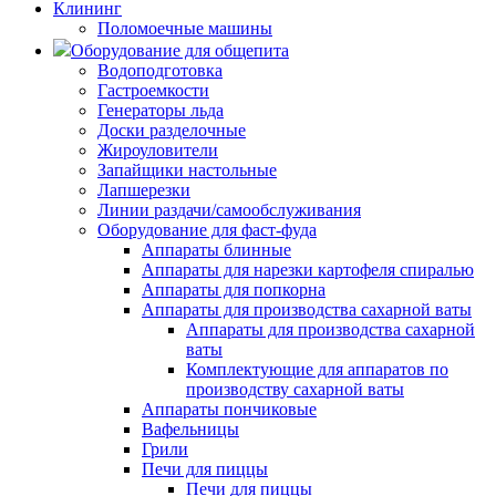
Клининг
Поломоечные машины
Оборудование для общепита
Водоподготовка
Гастроемкости
Генераторы льда
Доски разделочные
Жироуловители
Запайщики настольные
Лапшерезки
Линии раздачи/самообслуживания
Оборудование для фаст-фуда
Аппараты блинные
Аппараты для нарезки картофеля спиралью
Аппараты для попкорна
Аппараты для производства сахарной ваты
Аппараты для производства сахарной
ваты
Комплектующие для аппаратов по
производству сахарной ваты
Аппараты пончиковые
Вафельницы
Грили
Печи для пиццы
Печи для пиццы