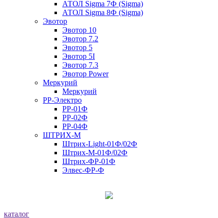
АТОЛ Sigma 7Ф (Sigma)
АТОЛ Sigma 8Ф (Sigma)
Эвотор
Эвотор 10
Эвотор 7.2
Эвотор 5
Эвотор 5I
Эвотор 7.3
Эвотор Power
Меркурий
Меркурий
РР-Электро
РР-01Ф
РР-02Ф
РР-04Ф
ШТРИХ-М
Штрих-Light-01Ф/02Ф
Штрих-М-01Ф/02Ф
Штрих-ФР-01Ф
Элвес-ФР-Ф
каталог