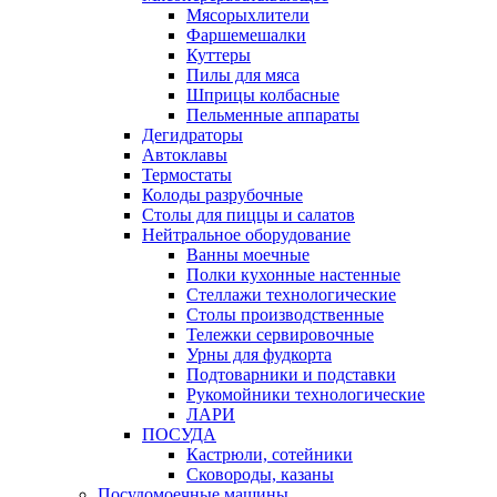
Мясорыхлители
Фаршемешалки
Куттеры
Пилы для мяса
Шприцы колбасные
Пельменные аппараты
Дегидраторы
Автоклавы
Термостаты
Колоды разрубочные
Столы для пиццы и салатов
Нейтральное оборудование
Ванны моечные
Полки кухонные настенные
Стеллажи технологические
Столы производственные
Тележки сервировочные
Урны для фудкорта
Подтоварники и подставки
Рукомойники технологические
ЛАРИ
ПОСУДА
Кастрюли, сотейники
Сковороды, казаны
Посудомоечные машины