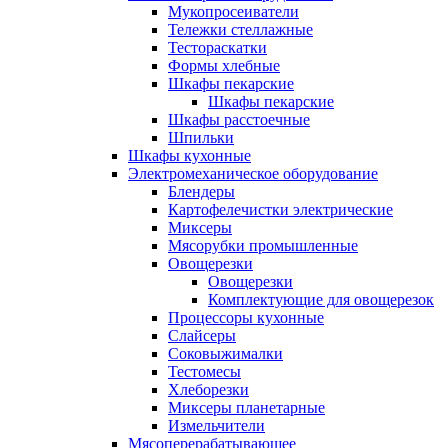
Мукопросеиватели
Тележки стеллажные
Тестораскатки
Формы хлебные
Шкафы пекарские
Шкафы пекарские
Шкафы расстоечные
Шпильки
Шкафы кухонные
Электромеханическое оборудование
Блендеры
Картофелечистки электрические
Миксеры
Мясорубки промышленные
Овощерезки
Овощерезки
Комплектующие для овощерезок
Процессоры кухонные
Слайсеры
Соковыжималки
Тестомесы
Хлеборезки
Миксеры планетарные
Измельчители
Мясоперерабатывающее