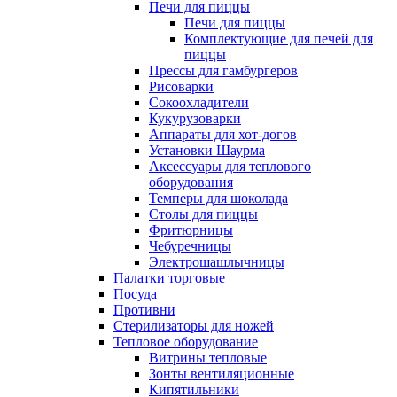
Печи для пиццы
Печи для пиццы
Комплектующие для печей для
пиццы
Прессы для гамбургеров
Рисоварки
Сокоохладители
Кукурузоварки
Аппараты для хот-догов
Установки Шаурма
Аксессуары для теплового
оборудования
Темперы для шоколада
Столы для пиццы
Фритюрницы
Чебуречницы
Электрошашлычницы
Палатки торговые
Посуда
Противни
Стерилизаторы для ножей
Тепловое оборудование
Витрины тепловые
Зонты вентиляционные
Кипятильники