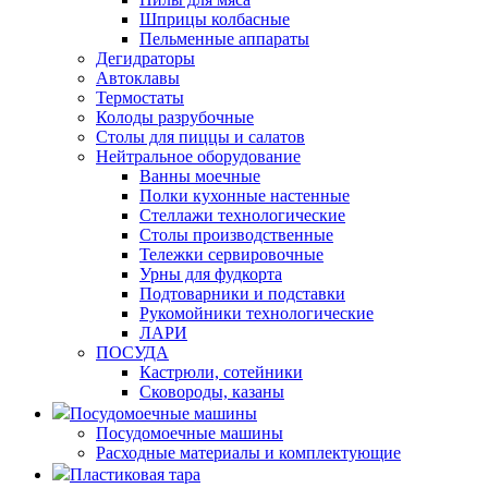
Шприцы колбасные
Пельменные аппараты
Дегидраторы
Автоклавы
Термостаты
Колоды разрубочные
Столы для пиццы и салатов
Нейтральное оборудование
Ванны моечные
Полки кухонные настенные
Стеллажи технологические
Столы производственные
Тележки сервировочные
Урны для фудкорта
Подтоварники и подставки
Рукомойники технологические
ЛАРИ
ПОСУДА
Кастрюли, сотейники
Сковороды, казаны
Посудомоечные машины
Посудомоечные машины
Расходные материалы и комплектующие
Пластиковая тара