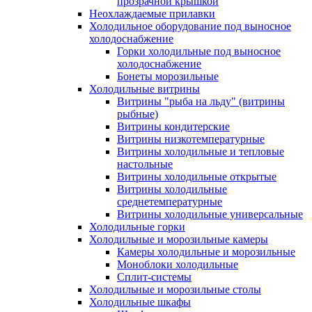
прозрачной крышкой
Неохлаждаемые прилавки
Холодильное оборудование под выносное
холодоснабжение
Горки холодильные под выносное
холодоснабжение
Бонеты морозильные
Холодильные витрины
Витрины "рыба на льду" (витрины
рыбные)
Витрины кондитерские
Витрины низкотемпературные
Витрины холодильные и тепловые
настольные
Витрины холодильные открытые
Витрины холодильные
среднетемпературные
Витрины холодильные универсальные
Холодильные горки
Холодильные и морозильные камеры
Камеры холодильные и морозильные
Моноблоки холодильные
Сплит-системы
Холодильные и морозильные столы
Холодильные шкафы