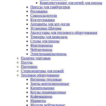
Комплектующие для печей для пиццы
Прессы для гамбургеров
Рисоварки
Сокоохладители
Кукурузоварки
Аппараты для хот-догов
Установки Шаурма
Аксессуары для теплового оборудования
Темперы для шоколада
Столы для пиццы
Фритюрницы
Чебуречницы
Электрошашлычницы
Палатки торговые
Посуда
Противни
Стерилизаторы для ножей
Тепловое оборудование
Витрины тепловые
Зонты вентиляционные
Кипятильники
Котлы пищеварочные
Кофемашины
Мармиты
Модули нейтральные