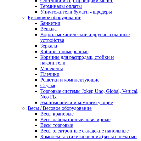
Счетчики и сортировщики монет
Терминалы оплаты
Уничтожители бумаги - шредеры
Бутиковое оборудование
Банкетки
Вешала
Ворота механические и другие охранные
устройства
Зеркала
Кабины примерочные
Корзины для распродаж, стойки и
накопители
Манекены
Плечики
Решетки и комплектующие
Стулья
Торговые системы Joker, Uno, Global, Vertical,
Neo Fix
Экономпанели и комплектующие
Весы / Весовое оборудование
Весы крановые
Весы лабораторные, ювелирные
Весы торговые
Весы электронные складские напольные
Комплексы этикетирования (весы с печатью