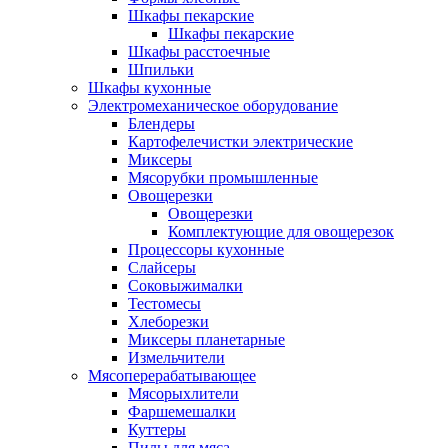
Шкафы пекарские
Шкафы пекарские
Шкафы расстоечные
Шпильки
Шкафы кухонные
Электромеханическое оборудование
Блендеры
Картофелечистки электрические
Миксеры
Мясорубки промышленные
Овощерезки
Овощерезки
Комплектующие для овощерезок
Процессоры кухонные
Слайсеры
Соковыжималки
Тестомесы
Хлеборезки
Миксеры планетарные
Измельчители
Мясоперерабатывающее
Мясорыхлители
Фаршемешалки
Куттеры
Пилы для мяса