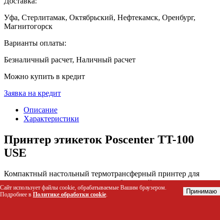
Доставка:
Уфа, Стерлитамак, Октябрьский, Нефтекамск, Оренбург,
Магнитогорск
Варианты оплаты:
Безналичный расчет, Наличный расчет
Можно купить в кредит
Заявка на кредит
Описание
Характеристики
Принтер этикеток Poscenter TT-100
USE
Компактный настольный термотрансферный принтер для
печати штрихкодов, текстов и изображений на этикетках
Сайт использует файлы cookie, обрабатываемые Вашим браузером.
шириной до 104 мм. Устройство обеспечивает четкую печать с
Принимаю
Подробнее в
Политике обработки cookie
.
разрешением 203 dpi и высокой скоростью до 120 мм/сек,
решая задачу маркировки товаров в розничных точках,
складах и офисах. Широкий набор интерфейсов (USB,