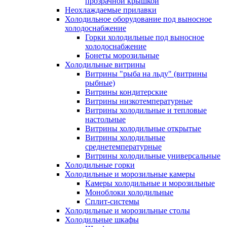
прозрачной крышкой
Неохлаждаемые прилавки
Холодильное оборудование под выносное
холодоснабжение
Горки холодильные под выносное
холодоснабжение
Бонеты морозильные
Холодильные витрины
Витрины "рыба на льду" (витрины
рыбные)
Витрины кондитерские
Витрины низкотемпературные
Витрины холодильные и тепловые
настольные
Витрины холодильные открытые
Витрины холодильные
среднетемпературные
Витрины холодильные универсальные
Холодильные горки
Холодильные и морозильные камеры
Камеры холодильные и морозильные
Моноблоки холодильные
Сплит-системы
Холодильные и морозильные столы
Холодильные шкафы