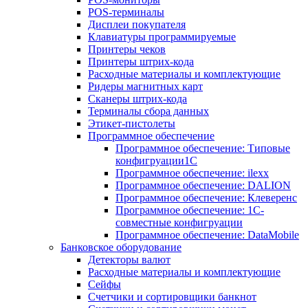
POS-терминалы
Дисплеи покупателя
Клавиатуры программируемые
Принтеры чеков
Принтеры штрих-кода
Расходные материалы и комплектующие
Ридеры магнитных карт
Сканеры штрих-кода
Терминалы сбора данных
Этикет-пистолеты
Программное обеспечение
Программное обеспечение: Типовые
конфигруации1С
Программное обеспечение: ilexx
Программное обеспечение: DALION
Программное обеспечение: Клеверенс
Программное обеспечение: 1С-
совместные конфигруации
Программное обеспечение: DataMobile
Банковское оборудование
Детекторы валют
Расходные материалы и комплектующие
Сейфы
Счетчики и сортировщики банкнот