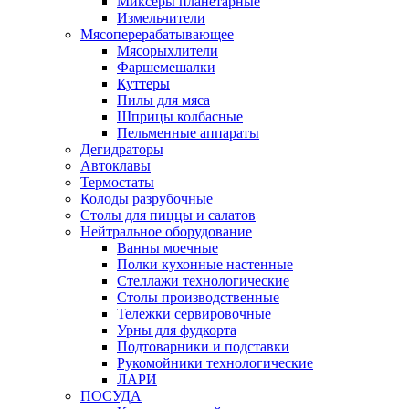
Миксеры планетарные
Измельчители
Мясоперерабатывающее
Мясорыхлители
Фаршемешалки
Куттеры
Пилы для мяса
Шприцы колбасные
Пельменные аппараты
Дегидраторы
Автоклавы
Термостаты
Колоды разрубочные
Столы для пиццы и салатов
Нейтральное оборудование
Ванны моечные
Полки кухонные настенные
Стеллажи технологические
Столы производственные
Тележки сервировочные
Урны для фудкорта
Подтоварники и подставки
Рукомойники технологические
ЛАРИ
ПОСУДА