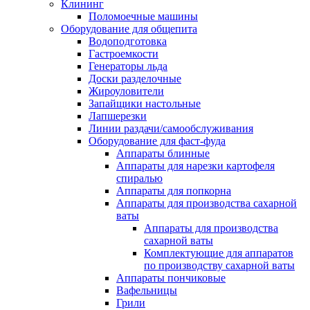
Клининг
Поломоечные машины
Оборудование для общепита
Водоподготовка
Гастроемкости
Генераторы льда
Доски разделочные
Жироуловители
Запайщики настольные
Лапшерезки
Линии раздачи/самообслуживания
Оборудование для фаст-фуда
Аппараты блинные
Аппараты для нарезки картофеля
спиралью
Аппараты для попкорна
Аппараты для производства сахарной
ваты
Аппараты для производства
сахарной ваты
Комплектующие для аппаратов
по производству сахарной ваты
Аппараты пончиковые
Вафельницы
Грили