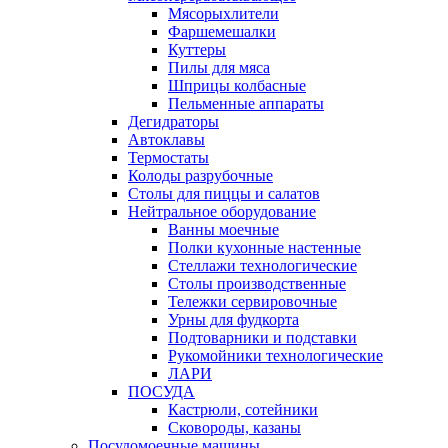
Мясорыхлители
Фаршемешалки
Куттеры
Пилы для мяса
Шприцы колбасные
Пельменные аппараты
Дегидраторы
Автоклавы
Термостаты
Колоды разрубочные
Столы для пиццы и салатов
Нейтральное оборудование
Ванны моечные
Полки кухонные настенные
Стеллажи технологические
Столы производственные
Тележки сервировочные
Урны для фудкорта
Подтоварники и подставки
Рукомойники технологические
ЛАРИ
ПОСУДА
Кастрюли, сотейники
Сковороды, казаны
Посудомоечные машины