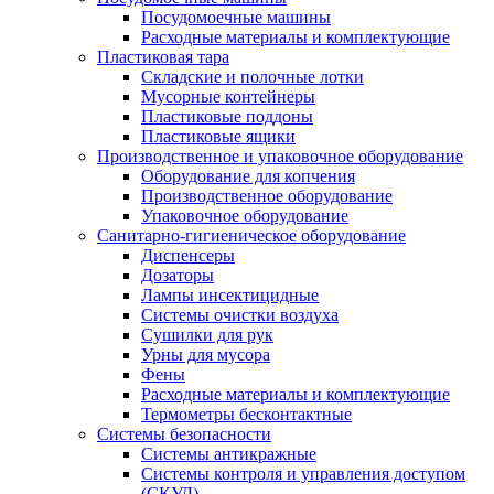
Посудомоечные машины
Расходные материалы и комплектующие
Пластиковая тара
Складские и полочные лотки
Мусорные контейнеры
Пластиковые поддоны
Пластиковые ящики
Производственное и упаковочное оборудование
Оборудование для копчения
Производственное оборудование
Упаковочное оборудование
Санитарно-гигиеническое оборудование
Диспенсеры
Дозаторы
Лампы инсектицидные
Системы очистки воздуха
Сушилки для рук
Урны для мусора
Фены
Расходные материалы и комплектующие
Термометры бесконтактные
Системы безопасности
Системы антикражные
Системы контроля и управления доступом
(СКУД)