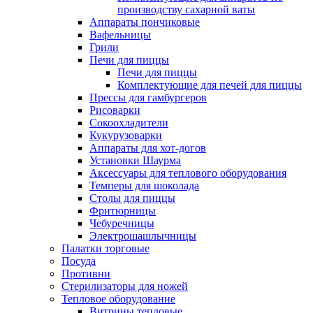
производству сахарной ваты
Аппараты пончиковые
Вафельницы
Грили
Печи для пиццы
Печи для пиццы
Комплектующие для печей для пиццы
Прессы для гамбургеров
Рисоварки
Сокоохладители
Кукурузоварки
Аппараты для хот-догов
Установки Шаурма
Аксессуары для теплового оборудования
Темперы для шоколада
Столы для пиццы
Фритюрницы
Чебуречницы
Электрошашлычницы
Палатки торговые
Посуда
Противни
Стерилизаторы для ножей
Тепловое оборудование
Витрины тепловые