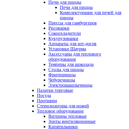
Печи для пиццы
Печи для пиццы
Комплектующие для печей для
пиццы
Прессы для гамбургеров
Рисоварки
Сокоохладители
Кукурузоварки
Аппараты для хот-догов
Установки Шаурма
Аксессуары для теплового
оборудования
Темперы для шоколада
Столы для пиццы
Фритюрницы
Чебуречницы
Электрошашлычницы
Палатки торговые
Посуда
Противни
Стерилизаторы для ножей
Тепловое оборудование
Витрины тепловые
Зонты вентиляционные
Кипятильники