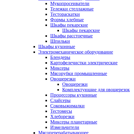
Мукопросеиватели
Тележки стеллажные
Тестораскатки
Формы хлебные
Шкафы пекарские
Шкафы пекарские
Шкафы расстоечные
Шпильки
Шкафы кухонные
Электромеханическое оборудование
Блендеры
Картофелечистки электрические
Миксеры
Мясорубки промышленные
Овощерезки
Овощерезки
Комплектующие для овощерезок
Процессоры кухонные
Слайсеры
Соковыжималки
Тестомесы
Хлеборезки
Миксеры планетарные
Измельчители
Мясоперерабатывающее