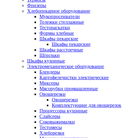
Фризеры
Хлебопекарное оборудование
Мукопросеиватели
Тележки стеллажные
Тестораскатки
Формы хлебные
Шкафы пекарские
Шкафы пекарские
Шкафы расстоечные
Шпильки
Шкафы кухонные
Электромеханическое оборудование
Блендеры
Картофелечистки электрические
Миксеры
Мясорубки промышленные
Овощерезки
Овощерезки
Комплектующие для овощерезок
Процессоры кухонные
Слайсеры
Соковыжималки
Тестомесы
Хлеборезки