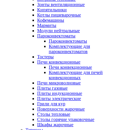
Зонты вентиляционные
Кипятильники
Котлы пищеварочные
Кофемашины
Мармиты
Модули нейтральные
Пароконвектоматы
Пароконвектоматы
Комплектующие для
пароконвектоматов
Тостеры
Печи конвекционные
Печи конвекционные
Комплектующие для печей
конвекционных
Печи микроволновые
Плиты газовые
Плиты индукционные
Плиты электрические
Грили для кур
Поверхности жарочные
Столы тепловые
Столы горячие упаковочные
Шкафы жарочные
Термосы