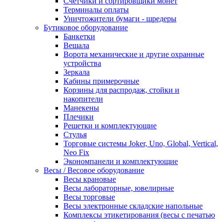
Счетчики и сортировщики монет
Терминалы оплаты
Уничтожители бумаги - шредеры
Бутиковое оборудование
Банкетки
Вешала
Ворота механические и другие охранные
устройства
Зеркала
Кабины примерочные
Корзины для распродаж, стойки и
накопители
Манекены
Плечики
Решетки и комплектующие
Стулья
Торговые системы Joker, Uno, Global, Vertical,
Neo Fix
Экономпанели и комплектующие
Весы / Весовое оборудование
Весы крановые
Весы лабораторные, ювелирные
Весы торговые
Весы электронные складские напольные
Комплексы этикетирования (весы с печатью