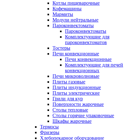
Котлы пищеварочные
Кофемашины
Мармиты
Модули нейтральные
Пароконвектоматы
Пароконвектоматы
Комплектующие для
пароконвектоматов
Тостеры
Печи конвекционные
Печи конвекционные
Комплектующие для печей
конвекционных
Печи микроволновые
Плиты газовые
Плиты индукционные
Плиты электрические
Грили для кур
Поверхности жарочные
Столы тепловые
Столы горячие упаковочные
Шкафы жарочные
Термосы
Фризеры
Хлебопекарное оборудование