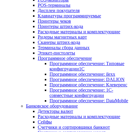
POS-терминалы
Дисплеи покупателя
Клавиатуры программируемые
Принтеры чеков
Принтеры штрих-кода
Расходные материалы и комплектующие
Ридеры магнитных карт
Сканеры штрих-кода
Терминалы сбора данных
Этикет-пистолеты
Программное обеспечение
Программное обеспечение: Типовые
конфигруации1С
Программное обеспечение: ilexx
Программное обеспечение: DALION
Программное обеспечение: Клеверенс
Программное обеспечение: 1С-
совместные конфигруации
Программное обеспечение: DataMobile
Банковское оборудование
Детекторы валют
Расходные материалы и комплектующие
Сейфы
Счетчики и сортировщики банкнот