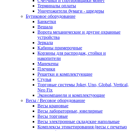
Счетчики и сортировщики монет
Терминалы оплаты
Уничтожители бумаги - шредеры
Бутиковое оборудование
Банкетки
Вешала
Ворота механические и другие охранные
устройства
Зеркала
Кабины примерочные
Корзины для распродаж, стойки и
накопители
Манекены
Плечики
Решетки и комплектующие
Стулья
Торговые системы Joker, Uno, Global, Vertical,
Neo Fix
Экономпанели и комплектующие
Весы / Весовое оборудование
Весы крановые
Весы лабораторные, ювелирные
Весы торговые
Весы электронные складские напольные
Комплексы этикетирования (весы с печатью