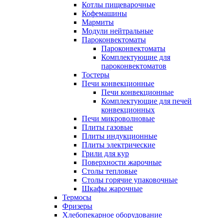
Котлы пищеварочные
Кофемашины
Мармиты
Модули нейтральные
Пароконвектоматы
Пароконвектоматы
Комплектующие для
пароконвектоматов
Тостеры
Печи конвекционные
Печи конвекционные
Комплектующие для печей
конвекционных
Печи микроволновые
Плиты газовые
Плиты индукционные
Плиты электрические
Грили для кур
Поверхности жарочные
Столы тепловые
Столы горячие упаковочные
Шкафы жарочные
Термосы
Фризеры
Хлебопекарное оборудование