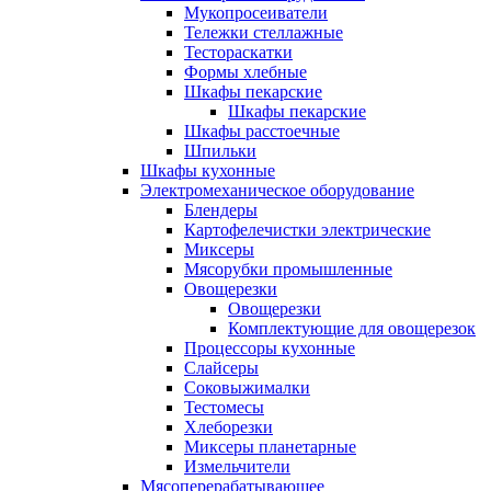
Мукопросеиватели
Тележки стеллажные
Тестораскатки
Формы хлебные
Шкафы пекарские
Шкафы пекарские
Шкафы расстоечные
Шпильки
Шкафы кухонные
Электромеханическое оборудование
Блендеры
Картофелечистки электрические
Миксеры
Мясорубки промышленные
Овощерезки
Овощерезки
Комплектующие для овощерезок
Процессоры кухонные
Слайсеры
Соковыжималки
Тестомесы
Хлеборезки
Миксеры планетарные
Измельчители
Мясоперерабатывающее