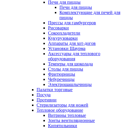
Печи для пиццы
Печи для пиццы
Комплектующие для печей для
пиццы
Прессы для гамбургеров
Рисоварки
Сокоохладители
Кукурузоварки
Аппараты для хот-догов
Установки Шаурма
Аксессуары для теплового
оборудования
Темперы для шоколада
Столы для пиццы
Фритюрницы
Чебуречницы
Электрошашлычницы
Палатки торговые
Посуда
Противни
Стерилизаторы для ножей
Тепловое оборудование
Витрины тепловые
Зонты вентиляционные
Кипятильники