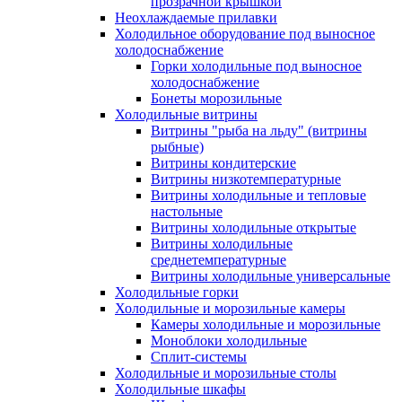
прозрачной крышкой
Неохлаждаемые прилавки
Холодильное оборудование под выносное
холодоснабжение
Горки холодильные под выносное
холодоснабжение
Бонеты морозильные
Холодильные витрины
Витрины "рыба на льду" (витрины
рыбные)
Витрины кондитерские
Витрины низкотемпературные
Витрины холодильные и тепловые
настольные
Витрины холодильные открытые
Витрины холодильные
среднетемпературные
Витрины холодильные универсальные
Холодильные горки
Холодильные и морозильные камеры
Камеры холодильные и морозильные
Моноблоки холодильные
Сплит-системы
Холодильные и морозильные столы
Холодильные шкафы