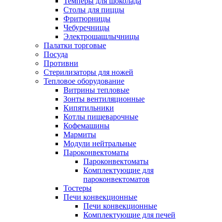
Темперы для шоколада
Столы для пиццы
Фритюрницы
Чебуречницы
Электрошашлычницы
Палатки торговые
Посуда
Противни
Стерилизаторы для ножей
Тепловое оборудование
Витрины тепловые
Зонты вентиляционные
Кипятильники
Котлы пищеварочные
Кофемашины
Мармиты
Модули нейтральные
Пароконвектоматы
Пароконвектоматы
Комплектующие для
пароконвектоматов
Тостеры
Печи конвекционные
Печи конвекционные
Комплектующие для печей