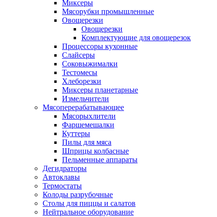
Миксеры
Мясорубки промышленные
Овощерезки
Овощерезки
Комплектующие для овощерезок
Процессоры кухонные
Слайсеры
Соковыжималки
Тестомесы
Хлеборезки
Миксеры планетарные
Измельчители
Мясоперерабатывающее
Мясорыхлители
Фаршемешалки
Куттеры
Пилы для мяса
Шприцы колбасные
Пельменные аппараты
Дегидраторы
Автоклавы
Термостаты
Колоды разрубочные
Столы для пиццы и салатов
Нейтральное оборудование