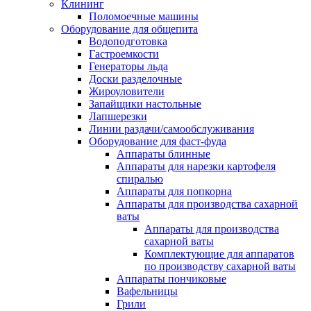
Клининг
Поломоечные машины
Оборудование для общепита
Водоподготовка
Гастроемкости
Генераторы льда
Доски разделочные
Жироуловители
Запайщики настольные
Лапшерезки
Линии раздачи/самообслуживания
Оборудование для фаст-фуда
Аппараты блинные
Аппараты для нарезки картофеля
спиралью
Аппараты для попкорна
Аппараты для производства сахарной
ваты
Аппараты для производства
сахарной ваты
Комплектующие для аппаратов
по производству сахарной ваты
Аппараты пончиковые
Вафельницы
Грили