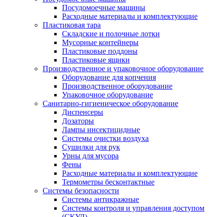
Посудомоечные машины
Расходные материалы и комплектующие
Пластиковая тара
Складские и полочные лотки
Мусорные контейнеры
Пластиковые поддоны
Пластиковые ящики
Производственное и упаковочное оборудование
Оборудование для копчения
Производственное оборудование
Упаковочное оборудование
Санитарно-гигиеническое оборудование
Диспенсеры
Дозаторы
Лампы инсектицидные
Системы очистки воздуха
Сушилки для рук
Урны для мусора
Фены
Расходные материалы и комплектующие
Термометры бесконтактные
Системы безопасности
Системы антикражные
Системы контроля и управления доступом
(СКУД)