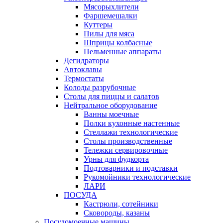
Мясорыхлители
Фаршемешалки
Куттеры
Пилы для мяса
Шприцы колбасные
Пельменные аппараты
Дегидраторы
Автоклавы
Термостаты
Колоды разрубочные
Столы для пиццы и салатов
Нейтральное оборудование
Ванны моечные
Полки кухонные настенные
Стеллажи технологические
Столы производственные
Тележки сервировочные
Урны для фудкорта
Подтоварники и подставки
Рукомойники технологические
ЛАРИ
ПОСУДА
Кастрюли, сотейники
Сковороды, казаны
Посудомоечные машины