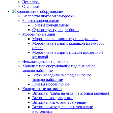
Прилавки
Стеллажи
Холодильное оборудование
Аппараты шоковой заморозки
Бонеты холодильные
Бонеты холодильные
Суперструктуры для бонет
Морозильные лари
Морозильные лари с глухой крышкой
Морозильные лари с крышкой из гнутого
стекла
Морозильные лари с прямой прозрачной
крышкой
Неохлаждаемые прилавки
Холодильное оборудование под выносное
холодоснабжение
Горки холодильные под выносное
холодоснабжение
Бонеты морозильные
Холодильные витрины
Витрины "рыба на льду" (витрины рыбные)
Витрины кондитерские
Витрины низкотемпературные
Витрины холодильные и тепловые
настольные