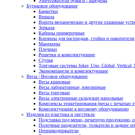
Уничтожители бумаги - шредеры
Бутиковое оборудование
Банкетки
Вешала
Ворота механические и другие охранные устр
Зеркала
Кабины примерочные
Корзины для распродаж, стойки и накопители
Манекены
Плечики
Решетки и комплектующие
Стулья
Торговые системы Joker, Uno, Global, Vertical,
Экономпанели и комплектующие
Весы / Весовое оборудование
Весы крановые
Весы лабораторные, ювелирные
Весы торговые
Весы электронные складские напольные
Комплексы этикетирования (весы с печатью э
Комплектующие к весовому оборудованию
Изделия из пластика и оргстекла
Подставки под меню, печатную продукцию, 
Полочные разделители, толкатели и задние о
Ценникодержатели