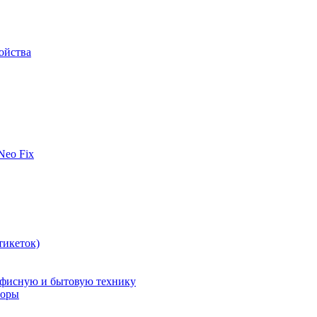
ойства
 Neo Fix
тикеток)
офисную и бытовую технику
поры