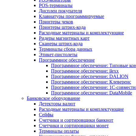
POS-терминалы
Дисплеи покупателя
Клавиатуры программируемые
Принтеры чеков
Принтеры штрих-кода
Расходные материалы и комплектующие
Ридеры магнитных карт
Сканеры штрих-кода
Терминалы сбора данных
Этикет-пистолеты
Программное обеспечение
Программное обеспечение: Типовые к
Программное обеспечение: ilexx
Программное обеспечение: DALION
Программное обеспечение: Клеверенс
Программное обеспечение: 1С-совмест
Программное обеспечение: DataMobile
Банковское оборудование
Детекторы валют
Расходные материалы и комплектующие
Сейфы
Счетчики и сортировщики банкнот
Счетчики и сортировщики монет
Терминалы оплаты