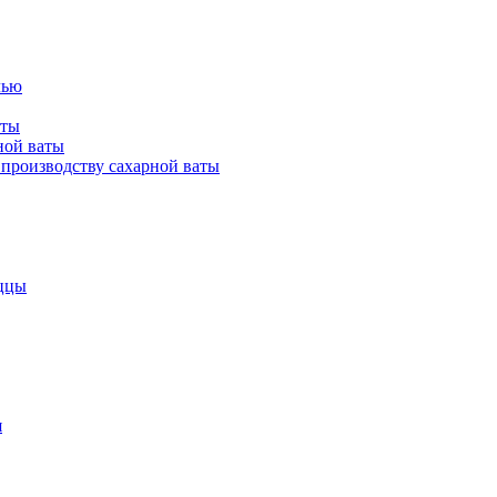
лью
аты
ной ваты
производству сахарной ваты
ццы
я