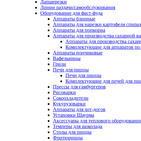
Лапшерезки
Линии раздачи/самообслуживания
Оборудование для фаст-фуда
Аппараты блинные
Аппараты для нарезки картофеля спира
Аппараты для попкорна
Аппараты для производства сахарной в
Аппараты для производства сахар
Комплектующие для аппаратов по 
Аппараты пончиковые
Вафельницы
Грили
Печи для пиццы
Печи для пиццы
Комплектующие для печей для пи
Прессы для гамбургеров
Рисоварки
Сокоохладители
Кукурузоварки
Аппараты для хот-догов
Установки Шаурма
Аксессуары для теплового оборудовани
Темперы для шоколада
Столы для пиццы
Фритюрницы