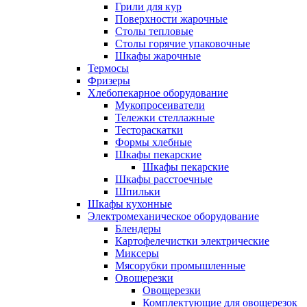
Грили для кур
Поверхности жарочные
Столы тепловые
Столы горячие упаковочные
Шкафы жарочные
Термосы
Фризеры
Хлебопекарное оборудование
Мукопросеиватели
Тележки стеллажные
Тестораскатки
Формы хлебные
Шкафы пекарские
Шкафы пекарские
Шкафы расстоечные
Шпильки
Шкафы кухонные
Электромеханическое оборудование
Блендеры
Картофелечистки электрические
Миксеры
Мясорубки промышленные
Овощерезки
Овощерезки
Комплектующие для овощерезок