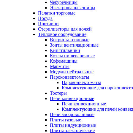
Чебуречницы
Электрошашлычницы
Палатки торговые
Посуда
Противни
Стерилизаторы для ножей
Тепловое оборудование
Витрины тепловые
Зонты вентиляционные
Кипятильники
Котлы пищеварочные
Кофемашины
Мармиты
Модули нейтральные
Пароконвектоматы
Пароконвектоматы
Комплектующие для пароконвекто
Тостеры
Печи конвекционные
Печи конвекционные
Комплектующие для печей конве
Печи микроволновые
Плиты газовые
Плиты индукционные
Плиты электрические