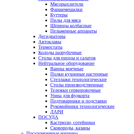
Мясорыхлители
Фаршемешалки
Куттеры
Пилы для мяса
Шприцы колбасные
Пельменные аппараты
Дегидраторы
Автоклавы
Термостаты
Колоды разрубочные
Столы для пиццы и салатов
Нейтральное оборудование
Ванны моечные
Полки кухонные настенные
Стеллажи технологические
Столы производственные
Тележки сервировочные
Урны для фудкорта
Подтоварники и подставки
Рукомойники технологические
ЛАРИ
ПОСУДА
Кастрюли, сотейники
Сковороды, казаны
Посудомоечные машины