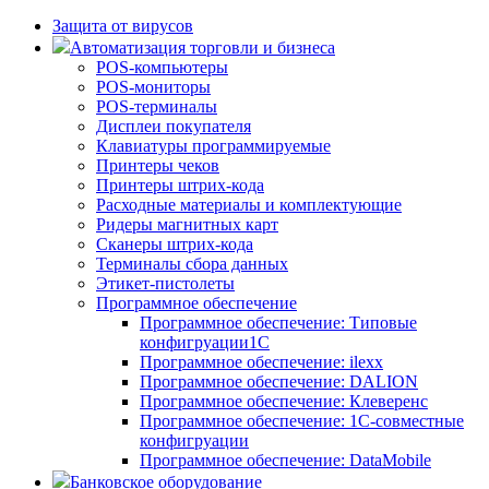
Защита от вирусов
Автоматизация торговли и бизнеса
POS-компьютеры
POS-мониторы
POS-терминалы
Дисплеи покупателя
Клавиатуры программируемые
Принтеры чеков
Принтеры штрих-кода
Расходные материалы и комплектующие
Ридеры магнитных карт
Сканеры штрих-кода
Терминалы сбора данных
Этикет-пистолеты
Программное обеспечение
Программное обеспечение: Типовые
конфигруации1С
Программное обеспечение: ilexx
Программное обеспечение: DALION
Программное обеспечение: Клеверенс
Программное обеспечение: 1С-совместные
конфигруации
Программное обеспечение: DataMobile
Банковское оборудование