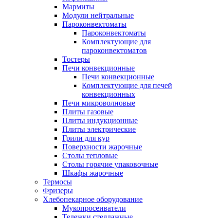
Мармиты
Модули нейтральные
Пароконвектоматы
Пароконвектоматы
Комплектующие для
пароконвектоматов
Тостеры
Печи конвекционные
Печи конвекционные
Комплектующие для печей
конвекционных
Печи микроволновые
Плиты газовые
Плиты индукционные
Плиты электрические
Грили для кур
Поверхности жарочные
Столы тепловые
Столы горячие упаковочные
Шкафы жарочные
Термосы
Фризеры
Хлебопекарное оборудование
Мукопросеиватели
Тележки стеллажные