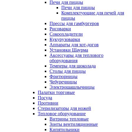
Печи для пиццы
Печи для пиццы
Комплектующие для печей для
пиццы
Прессы для гамбургеров
Рисоварки
Сокоохладители
Кукурузоварки
Аппараты для хот-догов
Установки Шаурма
Аксессуары для теплового
оборудования
Темперы для шоколада
Столы для пиццы
Фритюрницы
Чебуречницы
Электрошашлычницы
Палатки торговые
Посуда
Противни
Стерилизаторы для ножей
Тепловое оборудование
Витрины тепловые
Зонты вентиляционные
Кипятильники