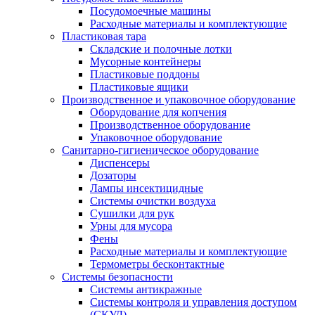
Посудомоечные машины
Расходные материалы и комплектующие
Пластиковая тара
Складские и полочные лотки
Мусорные контейнеры
Пластиковые поддоны
Пластиковые ящики
Производственное и упаковочное оборудование
Оборудование для копчения
Производственное оборудование
Упаковочное оборудование
Санитарно-гигиеническое оборудование
Диспенсеры
Дозаторы
Лампы инсектицидные
Системы очистки воздуха
Сушилки для рук
Урны для мусора
Фены
Расходные материалы и комплектующие
Термометры бесконтактные
Системы безопасности
Системы антикражные
Системы контроля и управления доступом
(СКУД)