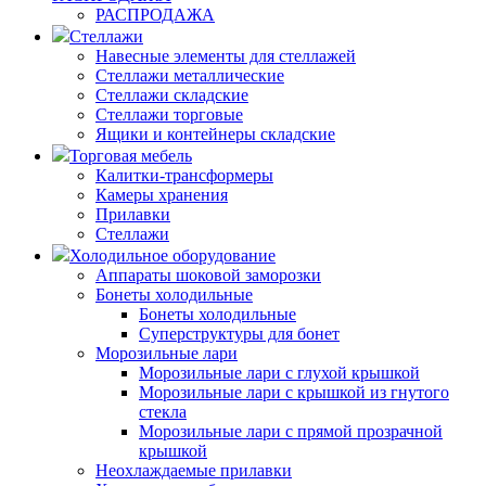
РАСПРОДАЖА
Стеллажи
Навесные элементы для стеллажей
Стеллажи металлические
Стеллажи складские
Стеллажи торговые
Ящики и контейнеры складские
Торговая мебель
Калитки-трансформеры
Камеры хранения
Прилавки
Стеллажи
Холодильное оборудование
Аппараты шоковой заморозки
Бонеты холодильные
Бонеты холодильные
Суперструктуры для бонет
Морозильные лари
Морозильные лари с глухой крышкой
Морозильные лари с крышкой из гнутого
стекла
Морозильные лари с прямой прозрачной
крышкой
Неохлаждаемые прилавки