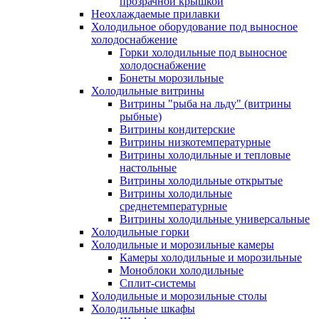
прозрачной крышкой
Неохлаждаемые прилавки
Холодильное оборудование под выносное
холодоснабжение
Горки холодильные под выносное
холодоснабжение
Бонеты морозильные
Холодильные витрины
Витрины "рыба на льду" (витрины
рыбные)
Витрины кондитерские
Витрины низкотемпературные
Витрины холодильные и тепловые
настольные
Витрины холодильные открытые
Витрины холодильные
среднетемпературные
Витрины холодильные универсальные
Холодильные горки
Холодильные и морозильные камеры
Камеры холодильные и морозильные
Моноблоки холодильные
Сплит-системы
Холодильные и морозильные столы
Холодильные шкафы