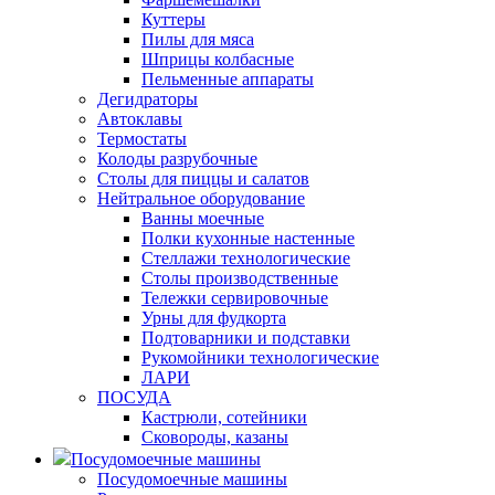
Куттеры
Пилы для мяса
Шприцы колбасные
Пельменные аппараты
Дегидраторы
Автоклавы
Термостаты
Колоды разрубочные
Столы для пиццы и салатов
Нейтральное оборудование
Ванны моечные
Полки кухонные настенные
Стеллажи технологические
Столы производственные
Тележки сервировочные
Урны для фудкорта
Подтоварники и подставки
Рукомойники технологические
ЛАРИ
ПОСУДА
Кастрюли, сотейники
Сковороды, казаны
Посудомоечные машины
Посудомоечные машины