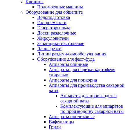
Клининг
Поломоечные машины
Оборудование для общепита
Водоподготовка
Гастроемкости
Генераторы льда
Доски разделочные
Жироуловители
Запайщики настольные
Лапшерезки
Линии раздачи/самообслуживания
Оборудование для фаст-фуда
Аппараты блинные
Аппараты для нарезки картофеля
спиралью
Аппараты для попкорна
Аппараты для производства сахарной
ваты
Аппараты для производства
сахарной ваты
Комплектующие для аппаратов
по производству сахарной ваты
Аппараты пончиковые
Вафельницы
Грили