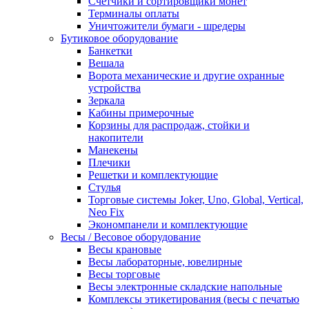
Счетчики и сортировщики монет
Терминалы оплаты
Уничтожители бумаги - шредеры
Бутиковое оборудование
Банкетки
Вешала
Ворота механические и другие охранные
устройства
Зеркала
Кабины примерочные
Корзины для распродаж, стойки и
накопители
Манекены
Плечики
Решетки и комплектующие
Стулья
Торговые системы Joker, Uno, Global, Vertical,
Neo Fix
Экономпанели и комплектующие
Весы / Весовое оборудование
Весы крановые
Весы лабораторные, ювелирные
Весы торговые
Весы электронные складские напольные
Комплексы этикетирования (весы с печатью