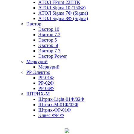
АТОЛ FPrint-22ПТК
АТОЛ Sigma 10 (150Ф)
АТОЛ Sigma 7Ф (Sigma)
АТОЛ Sigma 8Ф (Sigma)
Эвотор
Эвотор 10
Эвотор 7.2
Эвотор 5
Эвотор 5I
Эвотор 7.3
Эвотор Power
Меркурий
Меркурий
РР-Электро
РР-01Ф
РР-02Ф
РР-04Ф
ШТРИХ-М
Штрих-Light-01Ф/02Ф
Штрих-М-01Ф/02Ф
Штрих-ФР-01Ф
Элвес-ФР-Ф