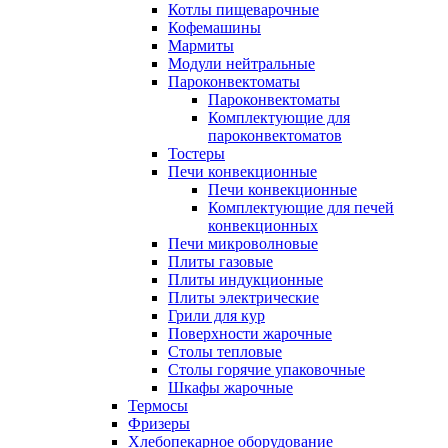
Котлы пищеварочные
Кофемашины
Мармиты
Модули нейтральные
Пароконвектоматы
Пароконвектоматы
Комплектующие для
пароконвектоматов
Тостеры
Печи конвекционные
Печи конвекционные
Комплектующие для печей
конвекционных
Печи микроволновые
Плиты газовые
Плиты индукционные
Плиты электрические
Грили для кур
Поверхности жарочные
Столы тепловые
Столы горячие упаковочные
Шкафы жарочные
Термосы
Фризеры
Хлебопекарное оборудование