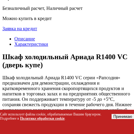
Безналичный расчет, Наличный расчет
Можно купить в кредит
Заявка на кредит
Описание
Характеристики
Шкаф холодильный Ариада R1400 VC
(дверь купе)
Шкаф холодильный Ариада R1400 VC серии «Рапсодия»
предназначен для демонстрации, охлаждения и
кратковременного хранения скоропортящихся продуктов и
напитков в торговых залах и на предприятиях общественного
питания. Он поддерживает температуру от -5 до +5°C,
сохраняя свежесть продукции в течение рабочего дня. Нижнее
расположение холодильного агрегата обеспечивает удобный
Сайт использует файлы cookie, обрабатываемые Вашим браузером.
доступ к товару на нижних полках и улучшает обзор.
Принимаю
Подробнее в
Политике обработки cookie
.
Кому будет полезен этот товар