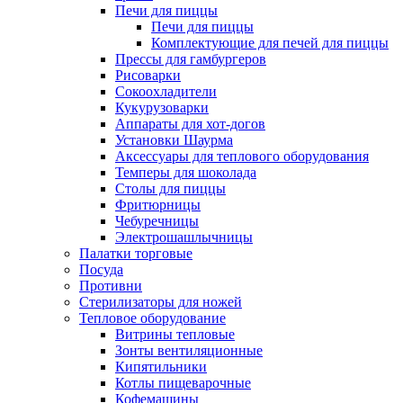
Печи для пиццы
Печи для пиццы
Комплектующие для печей для пиццы
Прессы для гамбургеров
Рисоварки
Сокоохладители
Кукурузоварки
Аппараты для хот-догов
Установки Шаурма
Аксессуары для теплового оборудования
Темперы для шоколада
Столы для пиццы
Фритюрницы
Чебуречницы
Электрошашлычницы
Палатки торговые
Посуда
Противни
Стерилизаторы для ножей
Тепловое оборудование
Витрины тепловые
Зонты вентиляционные
Кипятильники
Котлы пищеварочные
Кофемашины