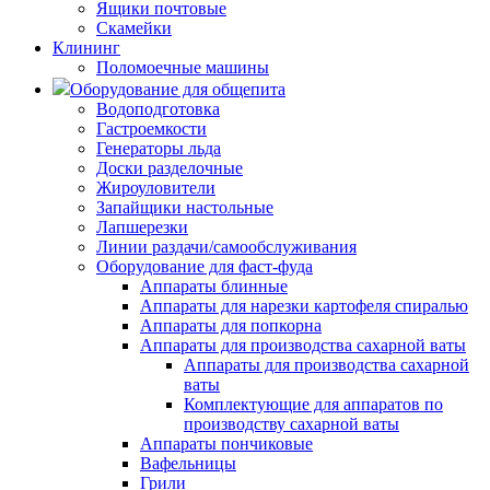
Ящики почтовые
Скамейки
Клининг
Поломоечные машины
Оборудование для общепита
Водоподготовка
Гастроемкости
Генераторы льда
Доски разделочные
Жироуловители
Запайщики настольные
Лапшерезки
Линии раздачи/самообслуживания
Оборудование для фаст-фуда
Аппараты блинные
Аппараты для нарезки картофеля спиралью
Аппараты для попкорна
Аппараты для производства сахарной ваты
Аппараты для производства сахарной
ваты
Комплектующие для аппаратов по
производству сахарной ваты
Аппараты пончиковые
Вафельницы
Грили