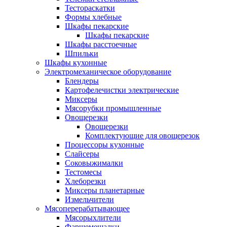
Тестораскатки
Формы хлебные
Шкафы пекарские
Шкафы пекарские
Шкафы расстоечные
Шпильки
Шкафы кухонные
Электромеханическое оборудование
Блендеры
Картофелечистки электрические
Миксеры
Мясорубки промышленные
Овощерезки
Овощерезки
Комплектующие для овощерезок
Процессоры кухонные
Слайсеры
Соковыжималки
Тестомесы
Хлеборезки
Миксеры планетарные
Измельчители
Мясоперерабатывающее
Мясорыхлители
Фаршемешалки