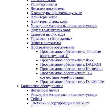
POS-терминалы
Дисплеи покупателя
Клавиатуры программируемые
Принтеры чеков
Принтеры штрих-кода
Расходные материалы и комплектующие
Ридеры магнитных карт
Сканеры штрих-кода
Терминалы сбора данных
Этикет-пистолеты
Программное обеспечение
Программное обеспечение: Типовые
конфигруации1С
Программное обеспечение: ilexx
Программное обеспечение: DALION
Программное обеспечение: Клеверенс
Программное обеспечение: 1С-
совместные конфигруации
Программное обеспечение: DataMobile
Банковское оборудование
Детекторы валют
Расходные материалы и комплектующие
Сейфы
Счетчики и сортировщики банкнот