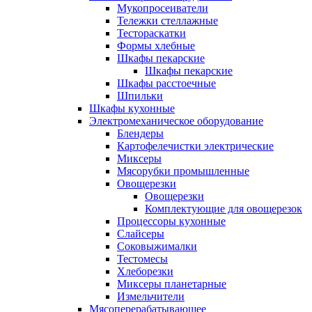
Мукопросеиватели
Тележки стеллажные
Тестораскатки
Формы хлебные
Шкафы пекарские
Шкафы пекарские
Шкафы расстоечные
Шпильки
Шкафы кухонные
Электромеханическое оборудование
Блендеры
Картофелечистки электрические
Миксеры
Мясорубки промышленные
Овощерезки
Овощерезки
Комплектующие для овощерезок
Процессоры кухонные
Слайсеры
Соковыжималки
Тестомесы
Хлеборезки
Миксеры планетарные
Измельчители
Мясоперерабатывающее