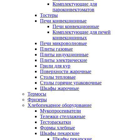
Комплектующие для
пароконвектоматов
Тостеры
Печи конвекционные
Печи конвекционные
Комплектующие для печей
конвекционных
Печи микроволновые
Плиты газовые
Плиты индукционные
Плиты электрические
Грили для кур
Поверхности жарочные
Столы тепловые
Столы горячие упаковочные
Шкафы жарочные
Термосы
Фризеры
Хлебопекарное оборудование
Мукопросеиватели
Тележки стеллажные
Тестораскатки
Формы хлебные
Шкафы пекарские
Шкафы пекарские