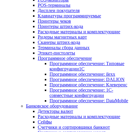
POS-терминалы
Дисплеи покупателя
Клавиатуры программируемые
Принтеры чеков
Принтеры штрих-кода
Расходные материалы и комплектующие
Ридеры магнитных карт
Сканеры штрих-кода
Терминалы сбора данных
Этикет-пистолеты
Программное обеспечение
Программное обеспечение: Типовые
конфигруации1С
Программное обеспечение: ilexx
Программное обеспечение: DALION
Программное обеспечение: Клеверенс
Программное обеспечение: 1С-
совместные конфигруации
Программное обеспечение: DataMobile
Банковское оборудование
Детекторы валют
Расходные материалы и комплектующие
Сейфы
Счетчики и сортировщики банкнот