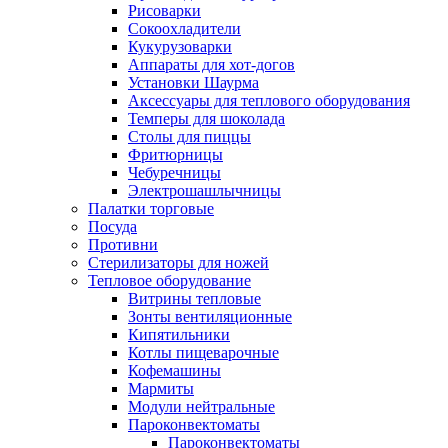
Рисоварки
Сокоохладители
Кукурузоварки
Аппараты для хот-догов
Установки Шаурма
Аксессуары для теплового оборудования
Темперы для шоколада
Столы для пиццы
Фритюрницы
Чебуречницы
Электрошашлычницы
Палатки торговые
Посуда
Противни
Стерилизаторы для ножей
Тепловое оборудование
Витрины тепловые
Зонты вентиляционные
Кипятильники
Котлы пищеварочные
Кофемашины
Мармиты
Модули нейтральные
Пароконвектоматы
Пароконвектоматы