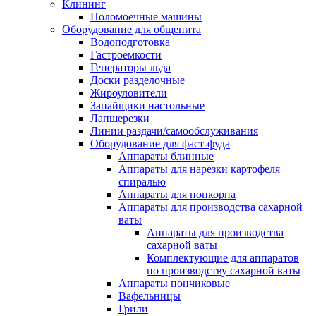
Клининг
Поломоечные машины
Оборудование для общепита
Водоподготовка
Гастроемкости
Генераторы льда
Доски разделочные
Жироуловители
Запайщики настольные
Лапшерезки
Линии раздачи/самообслуживания
Оборудование для фаст-фуда
Аппараты блинные
Аппараты для нарезки картофеля
спиралью
Аппараты для попкорна
Аппараты для производства сахарной
ваты
Аппараты для производства
сахарной ваты
Комплектующие для аппаратов
по производству сахарной ваты
Аппараты пончиковые
Вафельницы
Грили