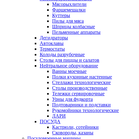
Мясорыхлители
Фаршемешалки
Куттеры
Пилы для мяса
Шприцы колбасные
Пельменные аппараты
Дегидраторы
Автоклавы
Термостаты
Колоды разрубочные
Столы для пиццы и салатов
Нейтральное оборудование
Ванны моечные
Полки кухонные настенные
Стеллажи технологические
Столы производственные
Тележки сервировочные
Урны для фудкорта
Подтоварники и подставки
Рукомойники технологические
ЛАРИ
ПОСУДА
Кастрюли, сотейники
Сковороды, казаны
Посудомоечные машины