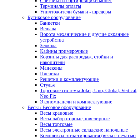
Счетчики и сортировщики монет
Терминалы оплаты
Уничтожители бумаги - шредеры
Бутиковое оборудование
Банкетки
Вешала
Ворота механические и другие охранные
устройства
Зеркала
Кабины примерочные
Корзины для распродаж, стойки и
накопители
Манекены
Плечики
Решетки и комплектующие
Стулья
Торговые системы Joker, Uno, Global, Vertical,
Neo Fix
Экономпанели и комплектующие
Весы / Весовое оборудование
Весы крановые
Весы лабораторные, ювелирные
Весы торговые
Весы электронные складские напольные
Комплексы этикетирования (весы с печатью