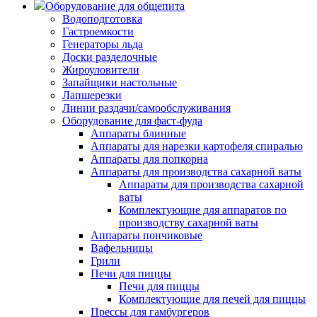
Оборудование для общепита
Водоподготовка
Гастроемкости
Генераторы льда
Доски разделочные
Жироуловители
Запайщики настольные
Лапшерезки
Линии раздачи/самообслуживания
Оборудование для фаст-фуда
Аппараты блинные
Аппараты для нарезки картофеля спиралью
Аппараты для попкорна
Аппараты для производства сахарной ваты
Аппараты для производства сахарной
ваты
Комплектующие для аппаратов по
производству сахарной ваты
Аппараты пончиковые
Вафельницы
Грили
Печи для пиццы
Печи для пиццы
Комплектующие для печей для пиццы
Прессы для гамбургеров