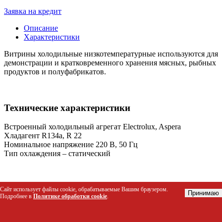
Заявка на кредит
Описание
Характеристики
Витрины холодильные низкотемпературные используются для
демонстрации и кратковременного хранения мясных, рыбных
продуктов и полуфабрикатов.
Технические характеристики
Встроенный холодильный агрегат Electrolux, Aspera
Хладагент R134a, R 22
Номинальное напряжение 220 В, 50 Гц
Тип охлаждения – статический
Габариты
Сайт использует файлы cookie, обрабатываемые Вашим браузером.
Принимаю
Подробнее в
Политике обработки cookie
.
Длина 1480,
Ширина 830,