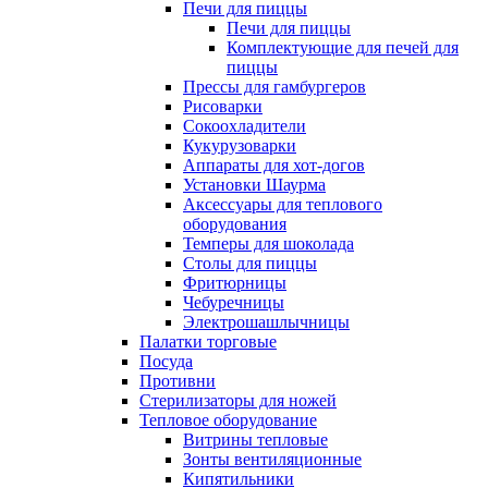
Печи для пиццы
Печи для пиццы
Комплектующие для печей для
пиццы
Прессы для гамбургеров
Рисоварки
Сокоохладители
Кукурузоварки
Аппараты для хот-догов
Установки Шаурма
Аксессуары для теплового
оборудования
Темперы для шоколада
Столы для пиццы
Фритюрницы
Чебуречницы
Электрошашлычницы
Палатки торговые
Посуда
Противни
Стерилизаторы для ножей
Тепловое оборудование
Витрины тепловые
Зонты вентиляционные
Кипятильники