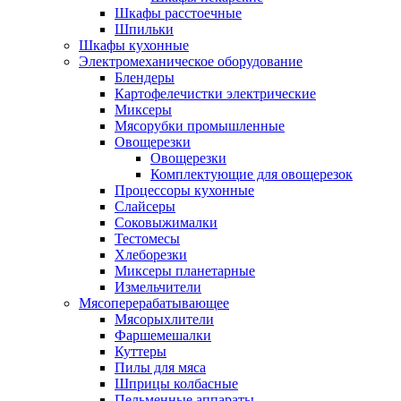
Шкафы расстоечные
Шпильки
Шкафы кухонные
Электромеханическое оборудование
Блендеры
Картофелечистки электрические
Миксеры
Мясорубки промышленные
Овощерезки
Овощерезки
Комплектующие для овощерезок
Процессоры кухонные
Слайсеры
Соковыжималки
Тестомесы
Хлеборезки
Миксеры планетарные
Измельчители
Мясоперерабатывающее
Мясорыхлители
Фаршемешалки
Куттеры
Пилы для мяса
Шприцы колбасные
Пельменные аппараты