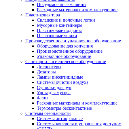
Посудомоечные машины
Расходные материалы и комплектующие
Пластиковая тара
Складские и полочные лотки
Мусорные контейнеры
Пластиковые поддоны
Пластиковые ящики
Производственное и упаковочное оборудование
Оборудование для копчения
Производственное оборудование
Упаковочное оборудование
Санитарно-гигиеническое оборудование
Диспенсеры
Дозаторы
Лампы инсектицидные
Системы очистки воздуха
Сушилки для рук
Урны для мусора
Фены
Расходные материалы и комплектующие
Термометры бесконтактные
Системы безопасности
Системы антикражные
Системы контроля и управления доступом
(СКУД)