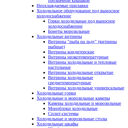
прозрачной крышкой
Неохлаждаемые прилавки
Холодильное оборудование под выносное
холодоснабжение
Горки холодильные под выносное
холодоснабжение
Бонеты морозильные
Холодильные витрины
Витрины "рыба на льду" (витрины
рыбные)
Витрины кондитерские
Витрины низкотемпературные
Витрины холодильные и тепловые
настольные
Витрины холодильные открытые
Витрины холодильные
среднетемпературные
Витрины холодильные универсальные
Холодильные горки
Холодильные и морозильные камеры
Камеры холодильные и морозильные
Моноблоки холодильные
Сплит-системы
Холодильные и морозильные столы
Холодильные шкафы