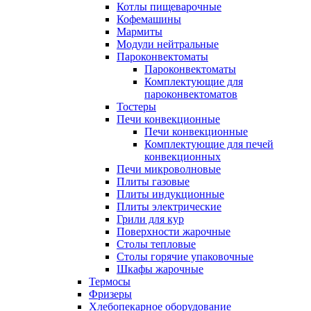
Котлы пищеварочные
Кофемашины
Мармиты
Модули нейтральные
Пароконвектоматы
Пароконвектоматы
Комплектующие для
пароконвектоматов
Тостеры
Печи конвекционные
Печи конвекционные
Комплектующие для печей
конвекционных
Печи микроволновые
Плиты газовые
Плиты индукционные
Плиты электрические
Грили для кур
Поверхности жарочные
Столы тепловые
Столы горячие упаковочные
Шкафы жарочные
Термосы
Фризеры
Хлебопекарное оборудование