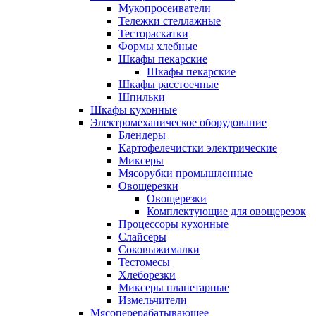
Мукопросеиватели
Тележки стеллажные
Тестораскатки
Формы хлебные
Шкафы пекарские
Шкафы пекарские
Шкафы расстоечные
Шпильки
Шкафы кухонные
Электромеханическое оборудование
Блендеры
Картофелечистки электрические
Миксеры
Мясорубки промышленные
Овощерезки
Овощерезки
Комплектующие для овощерезок
Процессоры кухонные
Слайсеры
Соковыжималки
Тестомесы
Хлеборезки
Миксеры планетарные
Измельчители
Мясоперерабатывающее