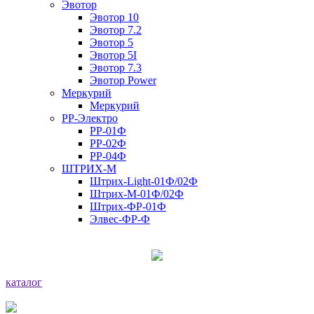
Эвотор
Эвотор 10
Эвотор 7.2
Эвотор 5
Эвотор 5I
Эвотор 7.3
Эвотор Power
Меркурий
Меркурий
РР-Электро
РР-01Ф
РР-02Ф
РР-04Ф
ШТРИХ-М
Штрих-Light-01Ф/02Ф
Штрих-М-01Ф/02Ф
Штрих-ФР-01Ф
Элвес-ФР-Ф
каталог