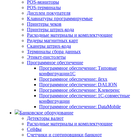
POS-мониторы
POS-терминалы
Дисплеи покупателя
Клавиатуры программируемые
Принтеры чеков
Принтеры штрих-кода
Расходные материалы и комплектующие
Ридеры магнитных карт
Сканеры штрих-кода
Терминалы сбора данных
Этикет-пистолеты
Программное обеспечение
Программное обеспечение: Типовые
конфигруации1С
Программное обеспечение: ilexx
Программное обеспечение: DALION
Программное обеспечение: Клеверенс
Программное обеспечение: 1С-совместные
конфигруации
Программное обеспечение: DataMobile
Банковское оборудование
Детекторы валют
Расходные материалы и комплектующие
Сейфы
Счетчики и сортировщики банкнот