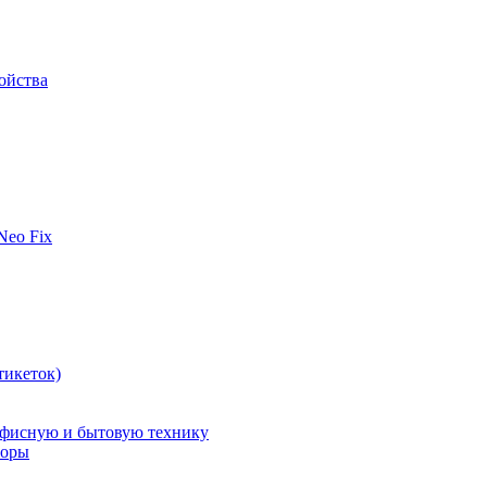
ойства
 Neo Fix
тикеток)
офисную и бытовую технику
поры