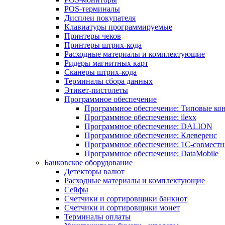
POS-терминалы
Дисплеи покупателя
Клавиатуры программируемые
Принтеры чеков
Принтеры штрих-кода
Расходные материалы и комплектующие
Ридеры магнитных карт
Сканеры штрих-кода
Терминалы сбора данных
Этикет-пистолеты
Программное обеспечение
Программное обеспечение: Типовые к
Программное обеспечение: ilexx
Программное обеспечение: DALION
Программное обеспечение: Клеверенс
Программное обеспечение: 1С-совмест
Программное обеспечение: DataMobile
Банковское оборудование
Детекторы валют
Расходные материалы и комплектующие
Сейфы
Счетчики и сортировщики банкнот
Счетчики и сортировщики монет
Терминалы оплаты