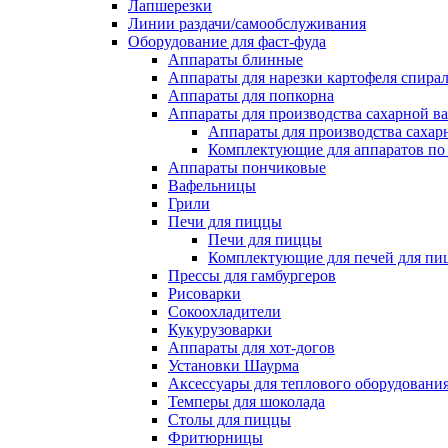
Лапшерезки
Линии раздачи/самообслуживания
Оборудование для фаст-фуда
Аппараты блинные
Аппараты для нарезки картофеля спира
Аппараты для попкорна
Аппараты для производства сахарной в
Аппараты для производства сахар
Комплектующие для аппаратов по 
Аппараты пончиковые
Вафельницы
Грили
Печи для пиццы
Печи для пиццы
Комплектующие для печей для пи
Прессы для гамбургеров
Рисоварки
Сокоохладители
Кукурузоварки
Аппараты для хот-догов
Установки Шаурма
Аксессуары для теплового оборудовани
Темперы для шоколада
Столы для пиццы
Фритюрницы