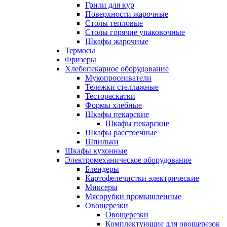
Грили для кур
Поверхности жарочные
Столы тепловые
Столы горячие упаковочные
Шкафы жарочные
Термосы
Фризеры
Хлебопекарное оборудование
Мукопросеиватели
Тележки стеллажные
Тестораскатки
Формы хлебные
Шкафы пекарские
Шкафы пекарские
Шкафы расстоечные
Шпильки
Шкафы кухонные
Электромеханическое оборудование
Блендеры
Картофелечистки электрические
Миксеры
Мясорубки промышленные
Овощерезки
Овощерезки
Комплектующие для овощерезок