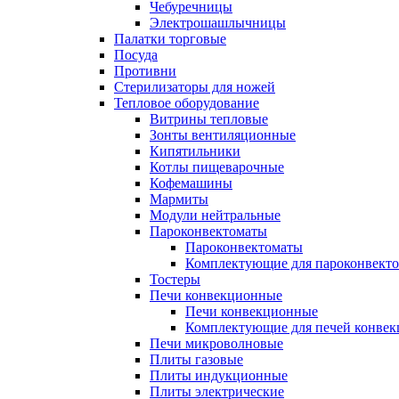
Чебуречницы
Электрошашлычницы
Палатки торговые
Посуда
Противни
Стерилизаторы для ножей
Тепловое оборудование
Витрины тепловые
Зонты вентиляционные
Кипятильники
Котлы пищеварочные
Кофемашины
Мармиты
Модули нейтральные
Пароконвектоматы
Пароконвектоматы
Комплектующие для пароконвекто
Тостеры
Печи конвекционные
Печи конвекционные
Комплектующие для печей конве
Печи микроволновые
Плиты газовые
Плиты индукционные
Плиты электрические