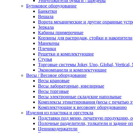
Уничтожители бумаги - шредеры
Бутиковое оборудование
Банкетки
Вешала
Ворота механические и другие охранные устр
Зеркала
Кабины примерочные
Корзины для распродаж, стойки и накопители
Манекены
Плечики
Решетки и комплектующие
Стулья
Торговые системы Joker, Uno, Global, Vertical,
Экономпанели и комплектующие
Весы / Весовое оборудование
Весы крановые
Весы лабораторные, ювелирные
Весы торговые
Весы электронные складские напольные
Комплексы этикетирования (весы с печатью э
Комплектующие к весовому оборудованию
Изделия из пластика и оргстекла
Подставки под меню, печатную продукцию, 
Полочные разделители, толкатели и задние о
Ценникодержатели