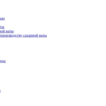
лью
аты
ной ваты
производству сахарной ваты
ццы
я