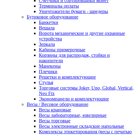
Счетчики и сортировщики монет
Терминалы оплаты
Уничтожители бумаги - шредеры
Бутиковое оборудование
Банкетки
Вешала
Ворота механические и другие охранные
устройства
Зеркала
Кабины примерочные
Корзины для распродаж, стойки и
накопители
Манекены
Плечики
Решетки и комплектующие
Стулья
Торговые системы Joker, Uno, Global, Vertical,
Neo Fix
Экономпанели и комплектующие
Весы / Весовое оборудование
Весы крановые
Весы лабораторные, ювелирные
Весы торговые
Весы электронные складские напольные
Комплексы этикетирования (весы с печатью