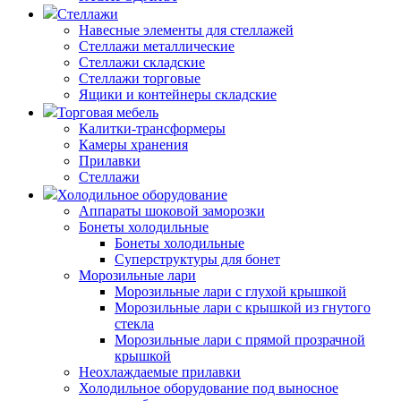
Стеллажи
Навесные элементы для стеллажей
Стеллажи металлические
Стеллажи складские
Стеллажи торговые
Ящики и контейнеры складские
Торговая мебель
Калитки-трансформеры
Камеры хранения
Прилавки
Стеллажи
Холодильное оборудование
Аппараты шоковой заморозки
Бонеты холодильные
Бонеты холодильные
Суперструктуры для бонет
Морозильные лари
Морозильные лари с глухой крышкой
Морозильные лари с крышкой из гнутого
стекла
Морозильные лари с прямой прозрачной
крышкой
Неохлаждаемые прилавки
Холодильное оборудование под выносное