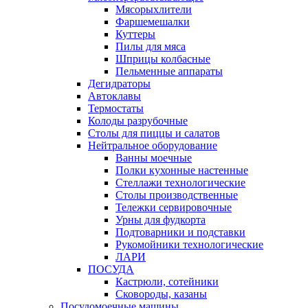
Мясорыхлители
Фаршемешалки
Куттеры
Пилы для мяса
Шприцы колбасные
Пельменные аппараты
Дегидраторы
Автоклавы
Термостаты
Колоды разрубочные
Столы для пиццы и салатов
Нейтральное оборудование
Ванны моечные
Полки кухонные настенные
Стеллажи технологические
Столы производственные
Тележки сервировочные
Урны для фудкорта
Подтоварники и подставки
Рукомойники технологические
ЛАРИ
ПОСУДА
Кастрюли, сотейники
Сковороды, казаны
Посудомоечные машины