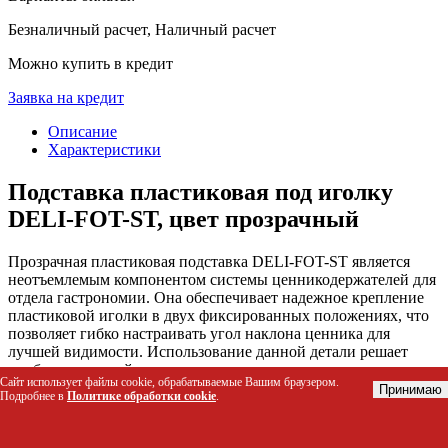
Безналичный расчет, Наличный расчет
Можно купить в кредит
Заявка на кредит
Описание
Характеристики
Подставка пластиковая под иголку
DELI-FOT-ST, цвет прозрачный
Прозрачная пластиковая подставка DELI-FOT-ST является
неотъемлемым компонентом системы ценникодержателей для
отдела гастрономии. Она обеспечивает надежное крепление
пластиковой иголки в двух фиксированных положениях, что
позволяет гибко настраивать угол наклона ценника для
лучшей видимости. Использование данной детали решает
проблему неустойчивости крепления и упрощает процесс
Сайт использует файлы cookie, обрабатываемые Вашим браузером.
монтажа информационных табличек на полках магазина.
Принимаю
Подробнее в
Политике обработки cookie
.
Кому будет полезен этот товар