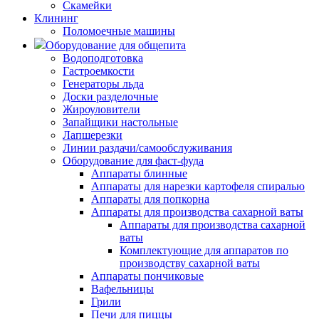
Скамейки
Клининг
Поломоечные машины
Оборудование для общепита
Водоподготовка
Гастроемкости
Генераторы льда
Доски разделочные
Жироуловители
Запайщики настольные
Лапшерезки
Линии раздачи/самообслуживания
Оборудование для фаст-фуда
Аппараты блинные
Аппараты для нарезки картофеля спиралью
Аппараты для попкорна
Аппараты для производства сахарной ваты
Аппараты для производства сахарной
ваты
Комплектующие для аппаратов по
производству сахарной ваты
Аппараты пончиковые
Вафельницы
Грили
Печи для пиццы