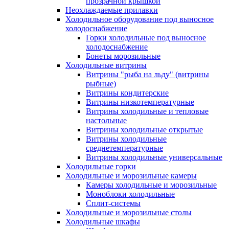
прозрачной крышкой
Неохлаждаемые прилавки
Холодильное оборудование под выносное
холодоснабжение
Горки холодильные под выносное
холодоснабжение
Бонеты морозильные
Холодильные витрины
Витрины "рыба на льду" (витрины
рыбные)
Витрины кондитерские
Витрины низкотемпературные
Витрины холодильные и тепловые
настольные
Витрины холодильные открытые
Витрины холодильные
среднетемпературные
Витрины холодильные универсальные
Холодильные горки
Холодильные и морозильные камеры
Камеры холодильные и морозильные
Моноблоки холодильные
Сплит-системы
Холодильные и морозильные столы
Холодильные шкафы