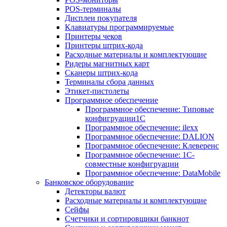
POS-терминалы
Дисплеи покупателя
Клавиатуры программируемые
Принтеры чеков
Принтеры штрих-кода
Расходные материалы и комплектующие
Ридеры магнитных карт
Сканеры штрих-кода
Терминалы сбора данных
Этикет-пистолеты
Программное обеспечение
Программное обеспечение: Типовые
конфигруации1С
Программное обеспечение: ilexx
Программное обеспечение: DALION
Программное обеспечение: Клеверенс
Программное обеспечение: 1С-
совместные конфигруации
Программное обеспечение: DataMobile
Банковское оборудование
Детекторы валют
Расходные материалы и комплектующие
Сейфы
Счетчики и сортировщики банкнот