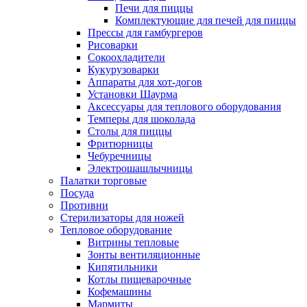
Печи для пиццы
Комплектующие для печей для пиццы
Прессы для гамбургеров
Рисоварки
Сокоохладители
Кукурузоварки
Аппараты для хот-догов
Установки Шаурма
Аксессуары для теплового оборудования
Темперы для шоколада
Столы для пиццы
Фритюрницы
Чебуречницы
Электрошашлычницы
Палатки торговые
Посуда
Противни
Стерилизаторы для ножей
Тепловое оборудование
Витрины тепловые
Зонты вентиляционные
Кипятильники
Котлы пищеварочные
Кофемашины
Мармиты