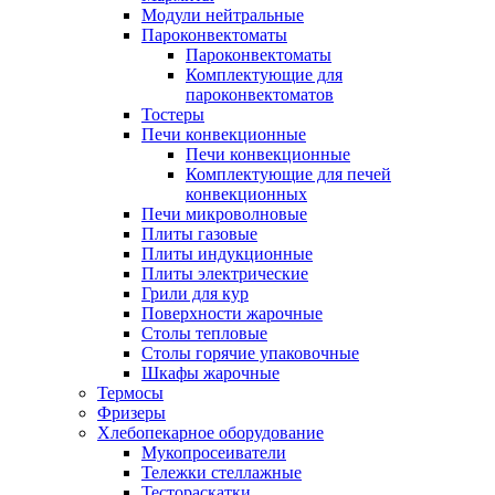
Модули нейтральные
Пароконвектоматы
Пароконвектоматы
Комплектующие для
пароконвектоматов
Тостеры
Печи конвекционные
Печи конвекционные
Комплектующие для печей
конвекционных
Печи микроволновые
Плиты газовые
Плиты индукционные
Плиты электрические
Грили для кур
Поверхности жарочные
Столы тепловые
Столы горячие упаковочные
Шкафы жарочные
Термосы
Фризеры
Хлебопекарное оборудование
Мукопросеиватели
Тележки стеллажные
Тестораскатки