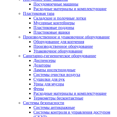
Посудомоечные машины
Расходные материалы и комплектующие
Пластиковая тара
Складские и полочные лотки
Мусорные контейнеры
Пластиковые поддоны
Пластиковые ящики
Производственное и упаковочное оборудование
Оборудование для копчения
Производственное оборудование
Упаковочное оборудование
Санитарно-гигиеническое оборудование
Диспенсеры
Дозаторы
Лампы инсектицидные
Системы очистки воздуха
Сушилки для рук
Урны для мусора
Фены
Расходные материалы и комплектующие
Термометры бесконтактные
Системы безопасности
Системы антикражные
Системы контроля и управления доступом
(СКУД)