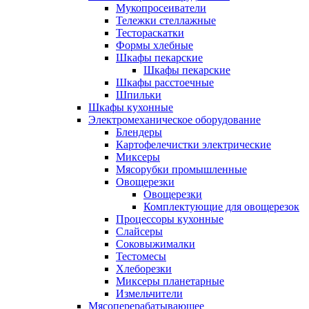
Мукопросеиватели
Тележки стеллажные
Тестораскатки
Формы хлебные
Шкафы пекарские
Шкафы пекарские
Шкафы расстоечные
Шпильки
Шкафы кухонные
Электромеханическое оборудование
Блендеры
Картофелечистки электрические
Миксеры
Мясорубки промышленные
Овощерезки
Овощерезки
Комплектующие для овощерезок
Процессоры кухонные
Слайсеры
Соковыжималки
Тестомесы
Хлеборезки
Миксеры планетарные
Измельчители
Мясоперерабатывающее