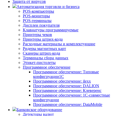
Защита от вирусов
Автоматизация торговли и бизнеса
POS-компьютеры
POS-мониторы
POS-терминалы
Дисплеи покупателя
Клавиатуры программируемые
Принтеры чеков
Принтеры штрих-кода
Расходные материалы и комплектующие
Ридеры магнитных карт
Сканеры штрих-кода
Терминалы сбора данных
Этикет-пистолеты
Программное обеспечение
Программное обеспечение: Типовые
конфигруации1С
Программное обеспечение: ilexx
Программное обеспечение: DALION
Программное обеспечение: Клеверенс
Программное обеспечение: 1С-совместные
конфигруации
Программное обеспечение: DataMobile
Банковское оборудование
Детекторы валют