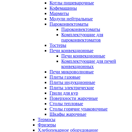
Котлы пищеварочные
Кофемашины
Мармиты
Модули нейтральные
Пароконвектоматы
Пароконвектоматы
Комплектующие для
пароконвектоматов
Тостеры
Печи конвекционные
Печи конвекционные
Комплектующие для печей
конвекционных
Печи микроволновые
Плиты газовые
Плиты индукционные
Плиты электрические
Грили для кур
Поверхности жарочные
Столы тепловые
Столы горячие упаковочные
Шкафы жарочные
Термосы
Фризеры
Хлебопекарное оборудование