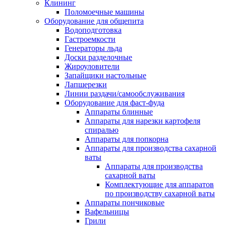
Клининг
Поломоечные машины
Оборудование для общепита
Водоподготовка
Гастроемкости
Генераторы льда
Доски разделочные
Жироуловители
Запайщики настольные
Лапшерезки
Линии раздачи/самообслуживания
Оборудование для фаст-фуда
Аппараты блинные
Аппараты для нарезки картофеля
спиралью
Аппараты для попкорна
Аппараты для производства сахарной
ваты
Аппараты для производства
сахарной ваты
Комплектующие для аппаратов
по производству сахарной ваты
Аппараты пончиковые
Вафельницы
Грили