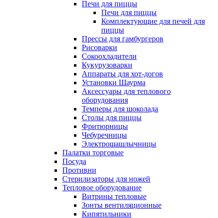
Печи для пиццы
Печи для пиццы
Комплектующие для печей для
пиццы
Прессы для гамбургеров
Рисоварки
Сокоохладители
Кукурузоварки
Аппараты для хот-догов
Установки Шаурма
Аксессуары для теплового
оборудования
Темперы для шоколада
Столы для пиццы
Фритюрницы
Чебуречницы
Электрошашлычницы
Палатки торговые
Посуда
Противни
Стерилизаторы для ножей
Тепловое оборудование
Витрины тепловые
Зонты вентиляционные
Кипятильники