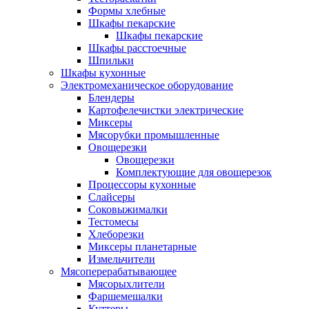
Формы хлебные
Шкафы пекарские
Шкафы пекарские
Шкафы расстоечные
Шпильки
Шкафы кухонные
Электромеханическое оборудование
Блендеры
Картофелечистки электрические
Миксеры
Мясорубки промышленные
Овощерезки
Овощерезки
Комплектующие для овощерезок
Процессоры кухонные
Слайсеры
Соковыжималки
Тестомесы
Хлеборезки
Миксеры планетарные
Измельчители
Мясоперерабатывающее
Мясорыхлители
Фаршемешалки
Куттеры