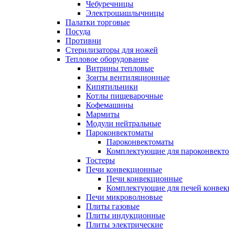
Чебуречницы
Электрошашлычницы
Палатки торговые
Посуда
Противни
Стерилизаторы для ножей
Тепловое оборудование
Витрины тепловые
Зонты вентиляционные
Кипятильники
Котлы пищеварочные
Кофемашины
Мармиты
Модули нейтральные
Пароконвектоматы
Пароконвектоматы
Комплектующие для пароконвекто
Тостеры
Печи конвекционные
Печи конвекционные
Комплектующие для печей конве
Печи микроволновые
Плиты газовые
Плиты индукционные
Плиты электрические