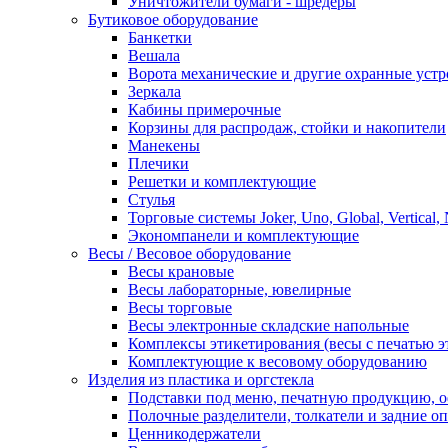
Уничтожители бумаги - шредеры
Бутиковое оборудование
Банкетки
Вешала
Ворота механические и другие охранные устр
Зеркала
Кабины примерочные
Корзины для распродаж, стойки и накопители
Манекены
Плечики
Решетки и комплектующие
Стулья
Торговые системы Joker, Uno, Global, Vertical,
Экономпанели и комплектующие
Весы / Весовое оборудование
Весы крановые
Весы лабораторные, ювелирные
Весы торговые
Весы электронные складские напольные
Комплексы этикетирования (весы с печатью э
Комплектующие к весовому оборудованию
Изделия из пластика и оргстекла
Подставки под меню, печатную продукцию, 
Полочные разделители, толкатели и задние о
Ценникодержатели