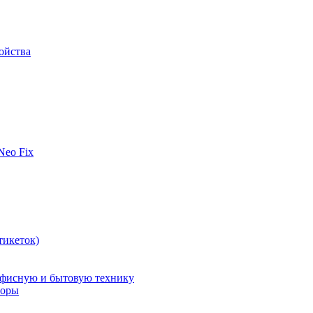
ойства
 Neo Fix
тикеток)
офисную и бытовую технику
поры