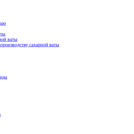
лью
аты
ной ваты
производству сахарной ваты
ццы
я