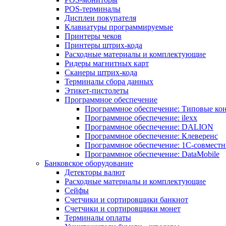
POS-терминалы
Дисплеи покупателя
Клавиатуры программируемые
Принтеры чеков
Принтеры штрих-кода
Расходные материалы и комплектующие
Ридеры магнитных карт
Сканеры штрих-кода
Терминалы сбора данных
Этикет-пистолеты
Программное обеспечение
Программное обеспечение: Типовые к
Программное обеспечение: ilexx
Программное обеспечение: DALION
Программное обеспечение: Клеверенс
Программное обеспечение: 1С-совмест
Программное обеспечение: DataMobile
Банковское оборудование
Детекторы валют
Расходные материалы и комплектующие
Сейфы
Счетчики и сортировщики банкнот
Счетчики и сортировщики монет
Терминалы оплаты