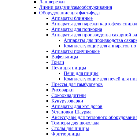
Лапшерезки
Линии раздачи/самообслуживания
Оборудование для фаст-фуда
Аппараты блинные
Аппараты для нарезки картофеля спира
Аппараты для попкорна
Аппараты для производства сахарной в
Аппараты для производства сахар
Комплектующие для аппаратов по 
Аппараты пончиковые
Вафельницы
Грили
Печи для пиццы
Печи для пиццы
Комплектующие для печей для пи
Прессы для гамбургеров
Рисоварки
Сокоохладители
Кукурузоварки
Аппараты для хот-догов
Установки Шаурма
Аксессуары для теплового оборудовани
Темперы для шоколада
Столы для пиццы
Фритюрницы