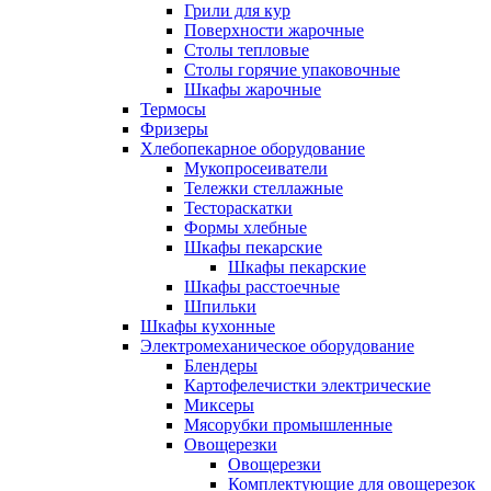
Грили для кур
Поверхности жарочные
Столы тепловые
Столы горячие упаковочные
Шкафы жарочные
Термосы
Фризеры
Хлебопекарное оборудование
Мукопросеиватели
Тележки стеллажные
Тестораскатки
Формы хлебные
Шкафы пекарские
Шкафы пекарские
Шкафы расстоечные
Шпильки
Шкафы кухонные
Электромеханическое оборудование
Блендеры
Картофелечистки электрические
Миксеры
Мясорубки промышленные
Овощерезки
Овощерезки
Комплектующие для овощерезок