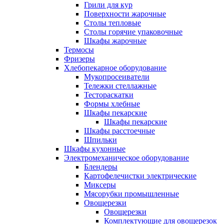
Грили для кур
Поверхности жарочные
Столы тепловые
Столы горячие упаковочные
Шкафы жарочные
Термосы
Фризеры
Хлебопекарное оборудование
Мукопросеиватели
Тележки стеллажные
Тестораскатки
Формы хлебные
Шкафы пекарские
Шкафы пекарские
Шкафы расстоечные
Шпильки
Шкафы кухонные
Электромеханическое оборудование
Блендеры
Картофелечистки электрические
Миксеры
Мясорубки промышленные
Овощерезки
Овощерезки
Комплектующие для овощерезок