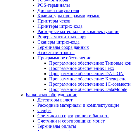
POS-терминалы
Дисплеи покупателя
Клавиатуры программируемые
Принтеры чеков
Принтеры штрих-кода
Расходные материалы и комплектующие
Ридеры магнитных карт
Сканеры штрих-кода
Терминалы сбора данных
Этикет-пистолеты
Программное обеспечение
Программное обеспечение: Типовые к
Программное обеспечение: ilexx
Программное обеспечение: DALION
Программное обеспечение: Клеверенс
Программное обеспечение: 1С-совмест
Программное обеспечение: DataMobile
Банковское оборудование
Детекторы валют
Расходные материалы и комплектующие
Сейфы
Счетчики и сортировщики банкнот
Счетчики и сортировщики монет
Терминалы оплаты