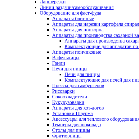
Лапшерезки
Линии раздачи/самообслуживания
Оборудование для фаст-фуда
Аппараты блинные
Аппараты для нарезки картофеля спира
Аппараты для попкорна
Аппараты для производства сахарной в
Аппараты для производства сахар
Комплектующие для аппаратов по 
Аппараты пончиковые
Вафельницы
Грили
Печи для пиццы
Печи для пиццы
Комплектующие для печей для пи
Прессы для гамбургеров
Рисоварки
Сокоохладители
Кукурузоварки
Аппараты для хот-догов
Установки Шаурма
Аксессуары для теплового оборудовани
Темперы для шоколада
Столы для пиццы
Фритюрницы