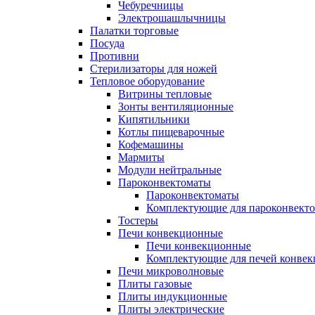
Чебуречницы
Электрошашлычницы
Палатки торговые
Посуда
Противни
Стерилизаторы для ножей
Тепловое оборудование
Витрины тепловые
Зонты вентиляционные
Кипятильники
Котлы пищеварочные
Кофемашины
Мармиты
Модули нейтральные
Пароконвектоматы
Пароконвектоматы
Комплектующие для пароконвекто
Тостеры
Печи конвекционные
Печи конвекционные
Комплектующие для печей конве
Печи микроволновые
Плиты газовые
Плиты индукционные
Плиты электрические