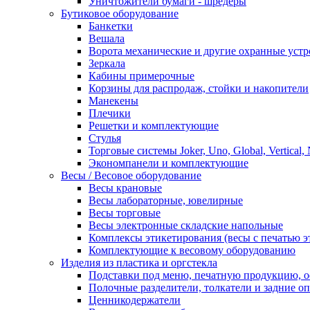
Уничтожители бумаги - шредеры
Бутиковое оборудование
Банкетки
Вешала
Ворота механические и другие охранные устр
Зеркала
Кабины примерочные
Корзины для распродаж, стойки и накопители
Манекены
Плечики
Решетки и комплектующие
Стулья
Торговые системы Joker, Uno, Global, Vertical,
Экономпанели и комплектующие
Весы / Весовое оборудование
Весы крановые
Весы лабораторные, ювелирные
Весы торговые
Весы электронные складские напольные
Комплексы этикетирования (весы с печатью э
Комплектующие к весовому оборудованию
Изделия из пластика и оргстекла
Подставки под меню, печатную продукцию, 
Полочные разделители, толкатели и задние о
Ценникодержатели