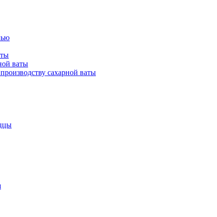
лью
аты
ной ваты
производству сахарной ваты
ццы
я