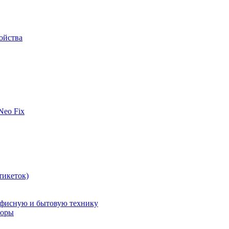
ойства
 Neo Fix
тикеток)
офисную и бытовую технику
поры