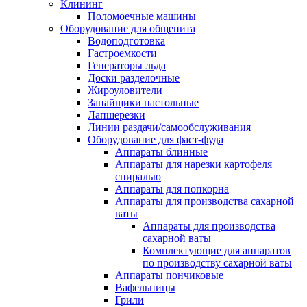
Клининг
Поломоечные машины
Оборудование для общепита
Водоподготовка
Гастроемкости
Генераторы льда
Доски разделочные
Жироуловители
Запайщики настольные
Лапшерезки
Линии раздачи/самообслуживания
Оборудование для фаст-фуда
Аппараты блинные
Аппараты для нарезки картофеля
спиралью
Аппараты для попкорна
Аппараты для производства сахарной
ваты
Аппараты для производства
сахарной ваты
Комплектующие для аппаратов
по производству сахарной ваты
Аппараты пончиковые
Вафельницы
Грили