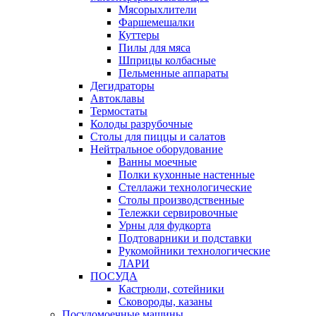
Мясорыхлители
Фаршемешалки
Куттеры
Пилы для мяса
Шприцы колбасные
Пельменные аппараты
Дегидраторы
Автоклавы
Термостаты
Колоды разрубочные
Столы для пиццы и салатов
Нейтральное оборудование
Ванны моечные
Полки кухонные настенные
Стеллажи технологические
Столы производственные
Тележки сервировочные
Урны для фудкорта
Подтоварники и подставки
Рукомойники технологические
ЛАРИ
ПОСУДА
Кастрюли, сотейники
Сковороды, казаны
Посудомоечные машины