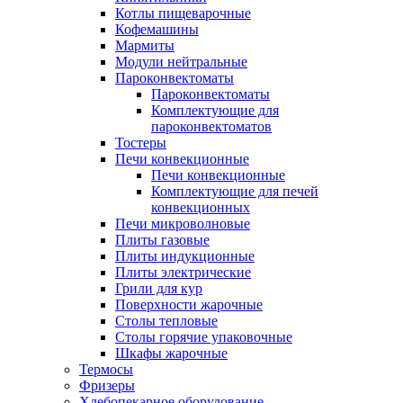
Котлы пищеварочные
Кофемашины
Мармиты
Модули нейтральные
Пароконвектоматы
Пароконвектоматы
Комплектующие для
пароконвектоматов
Тостеры
Печи конвекционные
Печи конвекционные
Комплектующие для печей
конвекционных
Печи микроволновые
Плиты газовые
Плиты индукционные
Плиты электрические
Грили для кур
Поверхности жарочные
Столы тепловые
Столы горячие упаковочные
Шкафы жарочные
Термосы
Фризеры
Хлебопекарное оборудование