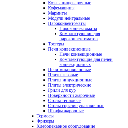
Котлы пищеварочные
Кофемашины
Мармиты
Модули нейтральные
Пароконвектоматы
Пароконвектоматы
Комплектующие для
пароконвектоматов
Тостеры
Печи конвекционные
Печи конвекционные
Комплектующие для печей
конвекционных
Печи микроволновые
Плиты газовые
Плиты индукционные
Плиты электрические
Грили для кур
Поверхности жарочные
Столы тепловые
Столы горячие упаковочные
Шкафы жарочные
Термосы
Фризеры
Хлебопекарное оборудование