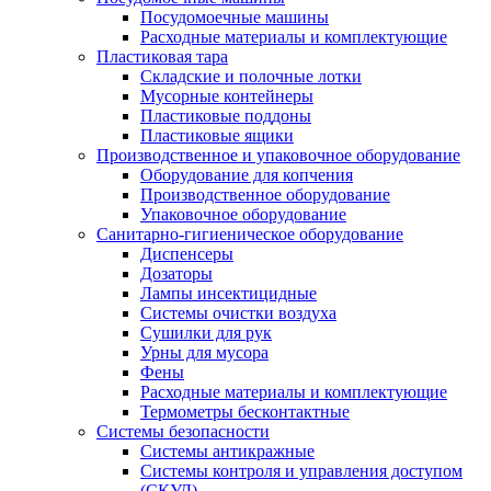
Посудомоечные машины
Расходные материалы и комплектующие
Пластиковая тара
Складские и полочные лотки
Мусорные контейнеры
Пластиковые поддоны
Пластиковые ящики
Производственное и упаковочное оборудование
Оборудование для копчения
Производственное оборудование
Упаковочное оборудование
Санитарно-гигиеническое оборудование
Диспенсеры
Дозаторы
Лампы инсектицидные
Системы очистки воздуха
Сушилки для рук
Урны для мусора
Фены
Расходные материалы и комплектующие
Термометры бесконтактные
Системы безопасности
Системы антикражные
Системы контроля и управления доступом
(СКУД)