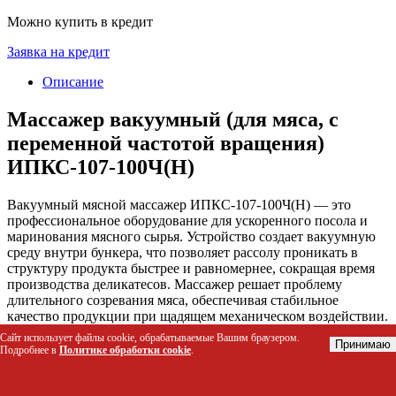
Можно купить в кредит
Заявка на кредит
Описание
Массажер вакуумный (для мяса, с
переменной частотой вращения)
ИПКС-107-100Ч(Н)
Вакуумный мясной массажер ИПКС-107-100Ч(Н) — это
профессиональное оборудование для ускоренного посола и
маринования мясного сырья. Устройство создает вакуумную
среду внутри бункера, что позволяет рассолу проникать в
структуру продукта быстрее и равномернее, сокращая время
производства деликатесов. Массажер решает проблему
длительного созревания мяса, обеспечивая стабильное
качество продукции при щадящем механическом воздействии.
Сайт использует файлы cookie, обрабатываемые Вашим браузером.
Принимаю
Кому подойдет этот товар
Подробнее в
Политике обработки cookie
.
Владельцы небольших мясоперерабатывающих цехов и