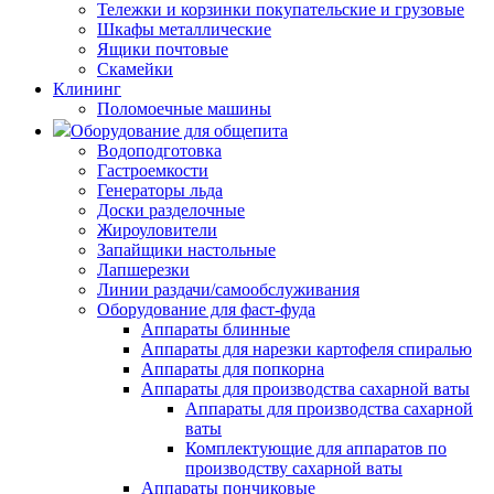
Тележки и корзинки покупательские и грузовые
Шкафы металлические
Ящики почтовые
Скамейки
Клининг
Поломоечные машины
Оборудование для общепита
Водоподготовка
Гастроемкости
Генераторы льда
Доски разделочные
Жироуловители
Запайщики настольные
Лапшерезки
Линии раздачи/самообслуживания
Оборудование для фаст-фуда
Аппараты блинные
Аппараты для нарезки картофеля спиралью
Аппараты для попкорна
Аппараты для производства сахарной ваты
Аппараты для производства сахарной
ваты
Комплектующие для аппаратов по
производству сахарной ваты
Аппараты пончиковые