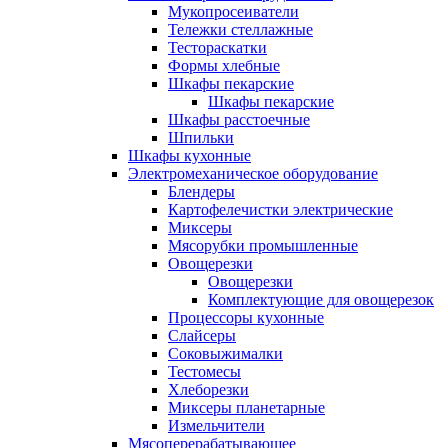
Мукопросеиватели
Тележки стеллажные
Тестораскатки
Формы хлебные
Шкафы пекарские
Шкафы пекарские
Шкафы расстоечные
Шпильки
Шкафы кухонные
Электромеханическое оборудование
Блендеры
Картофелечистки электрические
Миксеры
Мясорубки промышленные
Овощерезки
Овощерезки
Комплектующие для овощерезок
Процессоры кухонные
Слайсеры
Соковыжималки
Тестомесы
Хлеборезки
Миксеры планетарные
Измельчители
Мясоперерабатывающее