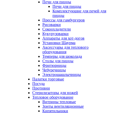
Печи для пиццы
Печи для пиццы
Комплектующие для печей для
пиццы
Прессы для гамбургеров
Рисоварки
Сокоохладители
Кукурузоварки
Аппараты для хот-догов
Установки Шаурма
Аксессуары для теплового
оборудования
Темперы для шоколада
Столы для пиццы
Фритюрницы
Чебуречницы
Электрошашлычницы
Палатки торговые
Посуда
Противни
Стерилизаторы для ножей
Тепловое оборудование
Витрины тепловые
Зонты вентиляционные
Кипятильники