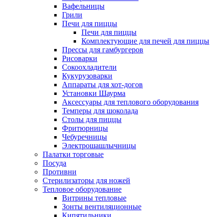
Вафельницы
Грили
Печи для пиццы
Печи для пиццы
Комплектующие для печей для пиццы
Прессы для гамбургеров
Рисоварки
Сокоохладители
Кукурузоварки
Аппараты для хот-догов
Установки Шаурма
Аксессуары для теплового оборудования
Темперы для шоколада
Столы для пиццы
Фритюрницы
Чебуречницы
Электрошашлычницы
Палатки торговые
Посуда
Противни
Стерилизаторы для ножей
Тепловое оборудование
Витрины тепловые
Зонты вентиляционные
Кипятильники