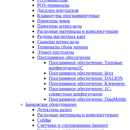
POS-терминалы
Дисплеи покупателя
Клавиатуры программируемые
Принтеры чеков
Принтеры штрих-кода
Расходные материалы и комплектующие
Ридеры магнитных карт
Сканеры штрих-кода
Терминалы сбора данных
Этикет-пистолеты
Программное обеспечение
Программное обеспечение: Типовые
конфигруации1С
Программное обеспечение: ilexx
Программное обеспечение: DALION
Программное обеспечение: Клеверенс
Программное обеспечение: 1С-
совместные конфигруации
Программное обеспечение: DataMobile
Банковское оборудование
Детекторы валют
Расходные материалы и комплектующие
Сейфы
Счетчики и сортировщики банкнот