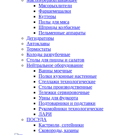
Мясоперерабатывающее
Мясорыхлители
Фаршемешалки
Куттеры
Пилы для мяса
Шприцы колбасные
Пельменные аппараты
Дегидраторы
Автоклавы
Термостаты
Колоды разрубочные
Столы для пиццы и салатов
Нейтральное оборудование
Ванны моечные
Полки кухонные настенные
Стеллажи технологические
Столы производственные
Тележки сервировочные
Урны для фудкорта
Подтоварники и подставки
Рукомойники технологические
ЛАРИ
ПОСУДА
Кастрюли, сотейники
Сковороды, казаны