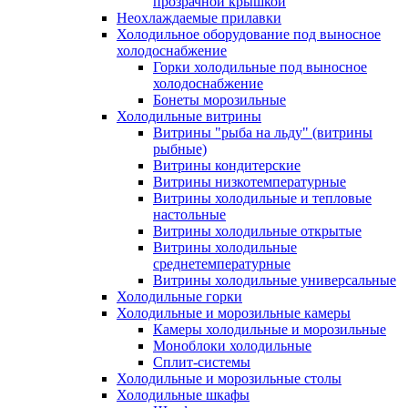
прозрачной крышкой
Неохлаждаемые прилавки
Холодильное оборудование под выносное
холодоснабжение
Горки холодильные под выносное
холодоснабжение
Бонеты морозильные
Холодильные витрины
Витрины "рыба на льду" (витрины
рыбные)
Витрины кондитерские
Витрины низкотемпературные
Витрины холодильные и тепловые
настольные
Витрины холодильные открытые
Витрины холодильные
среднетемпературные
Витрины холодильные универсальные
Холодильные горки
Холодильные и морозильные камеры
Камеры холодильные и морозильные
Моноблоки холодильные
Сплит-системы
Холодильные и морозильные столы
Холодильные шкафы