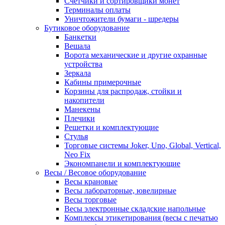
Счетчики и сортировщики монет
Терминалы оплаты
Уничтожители бумаги - шредеры
Бутиковое оборудование
Банкетки
Вешала
Ворота механические и другие охранные
устройства
Зеркала
Кабины примерочные
Корзины для распродаж, стойки и
накопители
Манекены
Плечики
Решетки и комплектующие
Стулья
Торговые системы Joker, Uno, Global, Vertical,
Neo Fix
Экономпанели и комплектующие
Весы / Весовое оборудование
Весы крановые
Весы лабораторные, ювелирные
Весы торговые
Весы электронные складские напольные
Комплексы этикетирования (весы с печатью