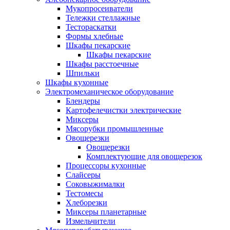
Мукопросеиватели
Тележки стеллажные
Тестораскатки
Формы хлебные
Шкафы пекарские
Шкафы пекарские
Шкафы расстоечные
Шпильки
Шкафы кухонные
Электромеханическое оборудование
Блендеры
Картофелечистки электрические
Миксеры
Мясорубки промышленные
Овощерезки
Овощерезки
Комплектующие для овощерезок
Процессоры кухонные
Слайсеры
Соковыжималки
Тестомесы
Хлеборезки
Миксеры планетарные
Измельчители