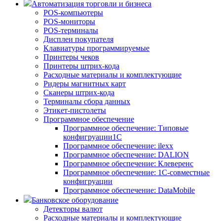
Автоматизация торговли и бизнеса
POS-компьютеры
POS-мониторы
POS-терминалы
Дисплеи покупателя
Клавиатуры программируемые
Принтеры чеков
Принтеры штрих-кода
Расходные материалы и комплектующие
Ридеры магнитных карт
Сканеры штрих-кода
Терминалы сбора данных
Этикет-пистолеты
Программное обеспечение
Программное обеспечение: Типовые
конфигруации1С
Программное обеспечение: ilexx
Программное обеспечение: DALION
Программное обеспечение: Клеверенс
Программное обеспечение: 1С-совместные
конфигруации
Программное обеспечение: DataMobile
Банковское оборудование
Детекторы валют
Расходные материалы и комплектующие