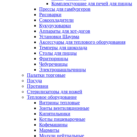
Комплектующие для печей для пиццы
Прессы для гамбургеров
Рисоварки
Сокоохладители
Кукурузоварки
Аппараты для хот-догов
Установки Шаурма
Аксессуары для теплового оборудования
Темперы для шоколада
Столы для пиццы
Фритюрницы
Чебуречницы
Электрошашлычницы
Палатки торговые
Посуда
Противни
Стерилизаторы для ножей
Тепловое оборудование
Витрины тепловые
Зонты вентиляционные
Кипятильники
Котлы пищеварочные
Кофемашины
Мармиты
Модули нейтральные