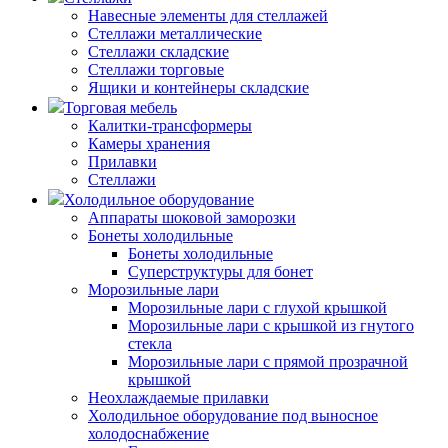
Навесные элементы для стеллажей
Стеллажи металлические
Стеллажи складские
Стеллажи торговые
Ящики и контейнеры складские
Торговая мебель
Калитки-трансформеры
Камеры хранения
Прилавки
Стеллажи
Холодильное оборудование
Аппараты шоковой заморозки
Бонеты холодильные
Бонеты холодильные
Суперструктуры для бонет
Морозильные лари
Морозильные лари с глухой крышкой
Морозильные лари с крышкой из гнутого
стекла
Морозильные лари с прямой прозрачной
крышкой
Неохлаждаемые прилавки
Холодильное оборудование под выносное
холодоснабжение