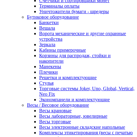
Счетчики и сортировщики монет
Терминалы оплаты
Уничтожители бумаги - шредеры
Бутиковое оборудование
Банкетки
Вешала
Ворота механические и другие охранные
устройства
Зеркала
Кабины примерочные
Корзины для распродаж, стойки и
накопители
Манекены
Плечики
Решетки и комплектующие
Стулья
Торговые системы Joker, Uno, Global, Vertical,
Neo Fix
Экономпанели и комплектующие
Весы / Весовое оборудование
Весы крановые
Весы лабораторные, ювелирные
Весы торговые
Весы электронные складские напольные
Комплексы этикетирования (весы с печатью