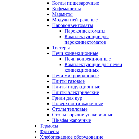
Котлы пищеварочные
Кофемашины
Мармиты
Модули нейтральные
Пароконвектоматы
Пароконвектоматы
Комплектующие для
пароконвектоматов
Тостеры
Печи конвекционные
Печи конвекционные
Комплектующие для печей
конвекционных
Печи микроволновые
Плиты газовые
Плиты индукционные
Плиты электрические
Грили для кур
Поверхности жарочные
Столы тепловые
Столы горячие упаковочные
Шкафы жарочные
Термосы
Фризеры
Хлебопекарное оборудование