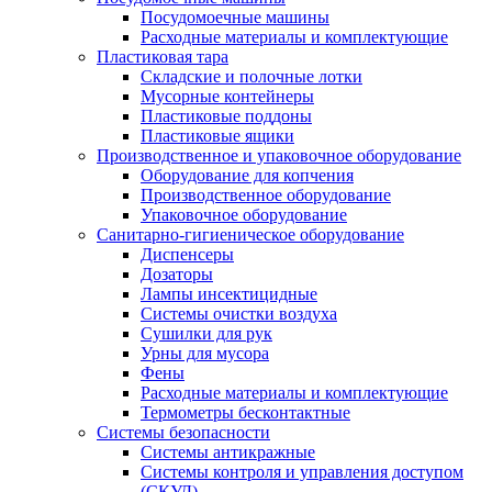
Посудомоечные машины
Расходные материалы и комплектующие
Пластиковая тара
Складские и полочные лотки
Мусорные контейнеры
Пластиковые поддоны
Пластиковые ящики
Производственное и упаковочное оборудование
Оборудование для копчения
Производственное оборудование
Упаковочное оборудование
Санитарно-гигиеническое оборудование
Диспенсеры
Дозаторы
Лампы инсектицидные
Системы очистки воздуха
Сушилки для рук
Урны для мусора
Фены
Расходные материалы и комплектующие
Термометры бесконтактные
Системы безопасности
Системы антикражные
Системы контроля и управления доступом
(СКУД)