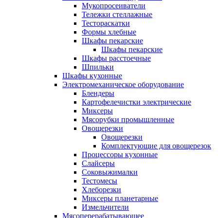
Мукопросеиватели
Тележки стеллажные
Тестораскатки
Формы хлебные
Шкафы пекарские
Шкафы пекарские
Шкафы расстоечные
Шпильки
Шкафы кухонные
Электромеханическое оборудование
Блендеры
Картофелечистки электрические
Миксеры
Мясорубки промышленные
Овощерезки
Овощерезки
Комплектующие для овощерезок
Процессоры кухонные
Слайсеры
Соковыжималки
Тестомесы
Хлеборезки
Миксеры планетарные
Измельчители
Мясоперерабатывающее