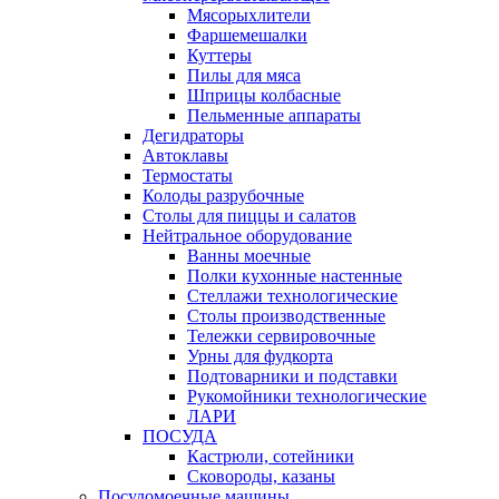
Мясорыхлители
Фаршемешалки
Куттеры
Пилы для мяса
Шприцы колбасные
Пельменные аппараты
Дегидраторы
Автоклавы
Термостаты
Колоды разрубочные
Столы для пиццы и салатов
Нейтральное оборудование
Ванны моечные
Полки кухонные настенные
Стеллажи технологические
Столы производственные
Тележки сервировочные
Урны для фудкорта
Подтоварники и подставки
Рукомойники технологические
ЛАРИ
ПОСУДА
Кастрюли, сотейники
Сковороды, казаны
Посудомоечные машины