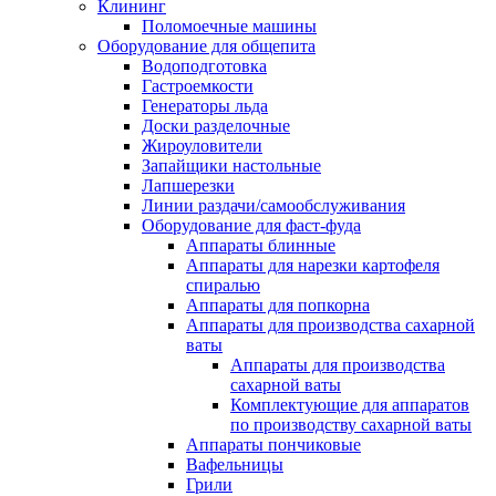
Клининг
Поломоечные машины
Оборудование для общепита
Водоподготовка
Гастроемкости
Генераторы льда
Доски разделочные
Жироуловители
Запайщики настольные
Лапшерезки
Линии раздачи/самообслуживания
Оборудование для фаст-фуда
Аппараты блинные
Аппараты для нарезки картофеля
спиралью
Аппараты для попкорна
Аппараты для производства сахарной
ваты
Аппараты для производства
сахарной ваты
Комплектующие для аппаратов
по производству сахарной ваты
Аппараты пончиковые
Вафельницы
Грили