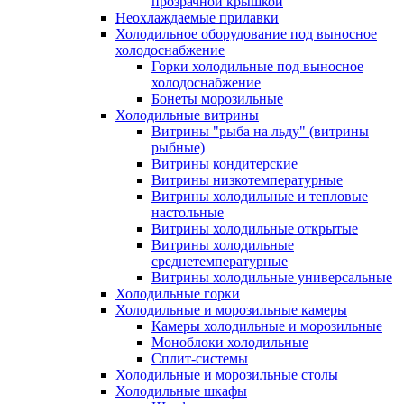
прозрачной крышкой
Неохлаждаемые прилавки
Холодильное оборудование под выносное
холодоснабжение
Горки холодильные под выносное
холодоснабжение
Бонеты морозильные
Холодильные витрины
Витрины "рыба на льду" (витрины
рыбные)
Витрины кондитерские
Витрины низкотемпературные
Витрины холодильные и тепловые
настольные
Витрины холодильные открытые
Витрины холодильные
среднетемпературные
Витрины холодильные универсальные
Холодильные горки
Холодильные и морозильные камеры
Камеры холодильные и морозильные
Моноблоки холодильные
Сплит-системы
Холодильные и морозильные столы
Холодильные шкафы