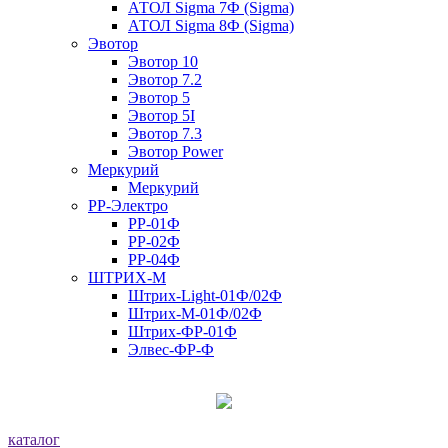
АТОЛ Sigma 7Ф (Sigma)
АТОЛ Sigma 8Ф (Sigma)
Эвотор
Эвотор 10
Эвотор 7.2
Эвотор 5
Эвотор 5I
Эвотор 7.3
Эвотор Power
Меркурий
Меркурий
РР-Электро
РР-01Ф
РР-02Ф
РР-04Ф
ШТРИХ-М
Штрих-Light-01Ф/02Ф
Штрих-М-01Ф/02Ф
Штрих-ФР-01Ф
Элвес-ФР-Ф
каталог