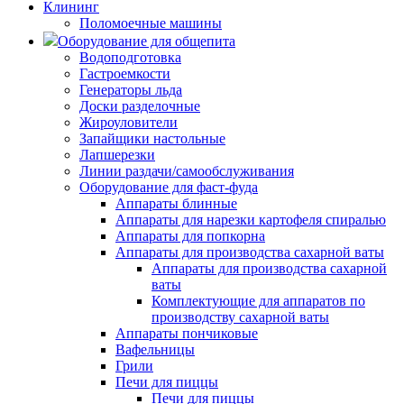
Клининг
Поломоечные машины
Оборудование для общепита
Водоподготовка
Гастроемкости
Генераторы льда
Доски разделочные
Жироуловители
Запайщики настольные
Лапшерезки
Линии раздачи/самообслуживания
Оборудование для фаст-фуда
Аппараты блинные
Аппараты для нарезки картофеля спиралью
Аппараты для попкорна
Аппараты для производства сахарной ваты
Аппараты для производства сахарной
ваты
Комплектующие для аппаратов по
производству сахарной ваты
Аппараты пончиковые
Вафельницы
Грили
Печи для пиццы
Печи для пиццы