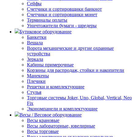
Сейфы
Счетчики и сортировщики банкнот
Счетчики и сортировщики монет
Терминалы оплаты
Уничтожители бумаги - шредеры
Бутиковое оборудование
Банкетки
Вешала
Ворота механические и другие охранные
устройства
Зеркала
Кабины примерочные
Корзины для распродаж, стойки и накопители
Манекены
Плечики
Решетки и комплектующие
Стулья
Торговые системы Joker, Uno, Global, Vertical, Neo
Fix
Экономпанели и комплектующие
Весы / Весовое оборудование
Весы крановые
Весы лабораторные, ювелирные
Весы торговые
Весы электронные складские напольные