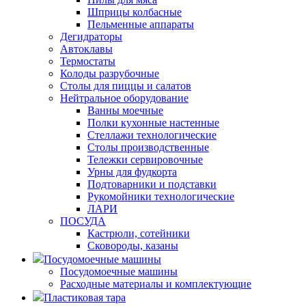
Шприцы колбасные
Пельменные аппараты
Дегидраторы
Автоклавы
Термостаты
Колоды разрубочные
Столы для пиццы и салатов
Нейтральное оборудование
Ванны моечные
Полки кухонные настенные
Стеллажи технологические
Столы производственные
Тележки сервировочные
Урны для фудкорта
Подтоварники и подставки
Рукомойники технологические
ЛАРИ
ПОСУДА
Кастрюли, сотейники
Сковороды, казаны
Посудомоечные машины
Посудомоечные машины
Расходные материалы и комплектующие
Пластиковая тара