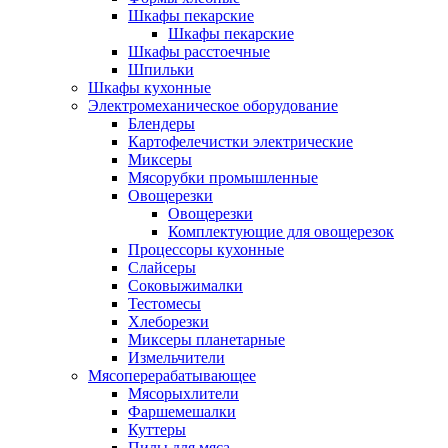
Шкафы пекарские
Шкафы пекарские
Шкафы расстоечные
Шпильки
Шкафы кухонные
Электромеханическое оборудование
Блендеры
Картофелечистки электрические
Миксеры
Мясорубки промышленные
Овощерезки
Овощерезки
Комплектующие для овощерезок
Процессоры кухонные
Слайсеры
Соковыжималки
Тестомесы
Хлеборезки
Миксеры планетарные
Измельчители
Мясоперерабатывающее
Мясорыхлители
Фаршемешалки
Куттеры
Пилы для мяса