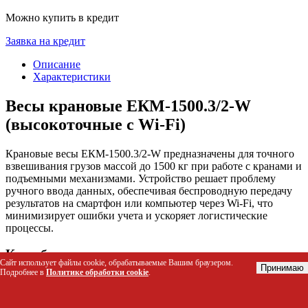
Можно купить в кредит
Заявка на кредит
Описание
Характеристики
Весы крановые ЕКМ-1500.3/2-W
(высокоточные c Wi-Fi)
Крановые весы ЕКМ-1500.3/2-W предназначены для точного
взвешивания грузов массой до 1500 кг при работе с кранами и
подъемными механизмами. Устройство решает проблему
ручного ввода данных, обеспечивая беспроводную передачу
результатов на смартфон или компьютер через Wi-Fi, что
минимизирует ошибки учета и ускоряет логистические
процессы.
Кому будут полезны весы
Сайт использует файлы cookie, обрабатываемые Вашим браузером.
Принимаю
Подробнее в
Политике обработки cookie
.
Складские операторы и кладовщики для оперативного
контроля массы грузов при погрузке-разгрузке.
Логисты и менеджеры складских комплексов,