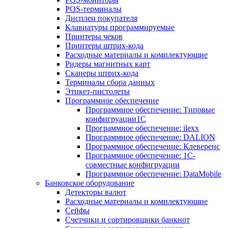
POS-терминалы
Дисплеи покупателя
Клавиатуры программируемые
Принтеры чеков
Принтеры штрих-кода
Расходные материалы и комплектующие
Ридеры магнитных карт
Сканеры штрих-кода
Терминалы сбора данных
Этикет-пистолеты
Программное обеспечение
Программное обеспечение: Типовые
конфигруации1С
Программное обеспечение: ilexx
Программное обеспечение: DALION
Программное обеспечение: Клеверенс
Программное обеспечение: 1С-
совместные конфигруации
Программное обеспечение: DataMobile
Банковское оборудование
Детекторы валют
Расходные материалы и комплектующие
Сейфы
Счетчики и сортировщики банкнот