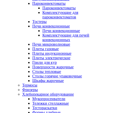
Пароконвектоматы
Пароконвектоматы
Комплектующие для
пароконвектоматов
Тостеры
Печи конвекционные
Печи конвекционные
Комплектующие для печей
конвекционных
Печи микроволновые
Плиты газовые
Плиты индукционные
Плиты электрические
Грили для кур
Поверхности жарочные
Столы тепловые
Столы горячие упаковочные
Шкафы жарочные
Термосы
Фризеры
Хлебопекарное оборудование
Мукопросеиватели
Тележки стеллажные
Тестораскатки
Формы хлебные