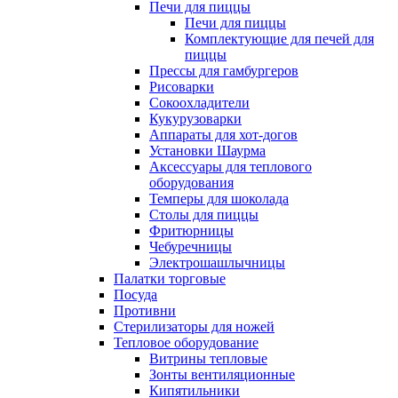
Печи для пиццы
Печи для пиццы
Комплектующие для печей для
пиццы
Прессы для гамбургеров
Рисоварки
Сокоохладители
Кукурузоварки
Аппараты для хот-догов
Установки Шаурма
Аксессуары для теплового
оборудования
Темперы для шоколада
Столы для пиццы
Фритюрницы
Чебуречницы
Электрошашлычницы
Палатки торговые
Посуда
Противни
Стерилизаторы для ножей
Тепловое оборудование
Витрины тепловые
Зонты вентиляционные
Кипятильники