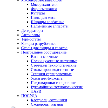
Мясоперерабатывающее
Мясорыхлители
Фаршемешалки
Куттеры
Пилы для мяса
Шприцы колбасные
Пельменные аппараты
Дегидраторы
Автоклавы
Термостаты
Колоды разрубочные
Столы для пиццы и салатов
Нейтральное оборудование
Ванны моечные
Полки кухонные настенные
Стеллажи технологические
Столы производственные
Тележки сервировочные
Урны для фудкорта
Подтоварники и подставки
Рукомойники технологические
ЛАРИ
ПОСУДА
Кастрюли, сотейники
Сковороды, казаны