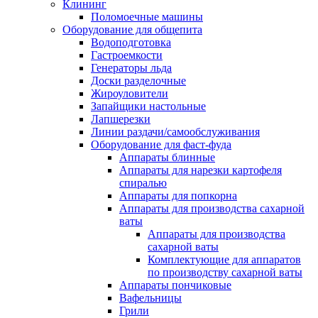
Клининг
Поломоечные машины
Оборудование для общепита
Водоподготовка
Гастроемкости
Генераторы льда
Доски разделочные
Жироуловители
Запайщики настольные
Лапшерезки
Линии раздачи/самообслуживания
Оборудование для фаст-фуда
Аппараты блинные
Аппараты для нарезки картофеля
спиралью
Аппараты для попкорна
Аппараты для производства сахарной
ваты
Аппараты для производства
сахарной ваты
Комплектующие для аппаратов
по производству сахарной ваты
Аппараты пончиковые
Вафельницы
Грили