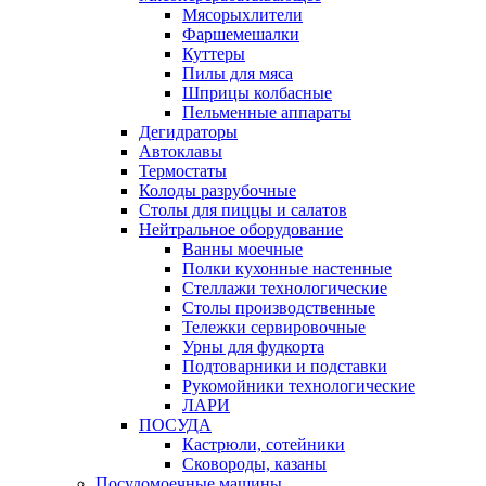
Мясорыхлители
Фаршемешалки
Куттеры
Пилы для мяса
Шприцы колбасные
Пельменные аппараты
Дегидраторы
Автоклавы
Термостаты
Колоды разрубочные
Столы для пиццы и салатов
Нейтральное оборудование
Ванны моечные
Полки кухонные настенные
Стеллажи технологические
Столы производственные
Тележки сервировочные
Урны для фудкорта
Подтоварники и подставки
Рукомойники технологические
ЛАРИ
ПОСУДА
Кастрюли, сотейники
Сковороды, казаны
Посудомоечные машины