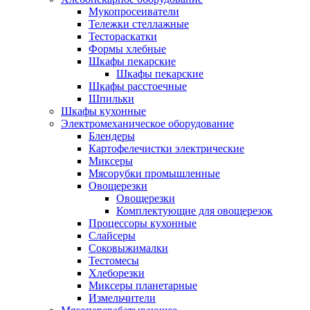
Мукопросеиватели
Тележки стеллажные
Тестораскатки
Формы хлебные
Шкафы пекарские
Шкафы пекарские
Шкафы расстоечные
Шпильки
Шкафы кухонные
Электромеханическое оборудование
Блендеры
Картофелечистки электрические
Миксеры
Мясорубки промышленные
Овощерезки
Овощерезки
Комплектующие для овощерезок
Процессоры кухонные
Слайсеры
Соковыжималки
Тестомесы
Хлеборезки
Миксеры планетарные
Измельчители