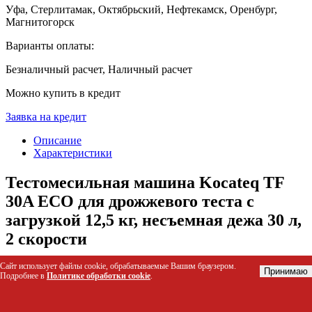
Уфа, Стерлитамак, Октябрьский, Нефтекамск, Оренбург,
Магнитогорск
Варианты оплаты:
Безналичный расчет, Наличный расчет
Можно купить в кредит
Заявка на кредит
Описание
Характеристики
Тестомесильная машина Kocateq TF
30A ECO для дрожжевого теста с
загрузкой 12,5 кг, несъемная дежа 30 л,
2 скорости
Сайт использует файлы cookie, обрабатываемые Вашим браузером.
Тестомесилка Kocateq TF 30A ECO — это профессиональное
Принимаю
Подробнее в
Политике обработки cookie
.
оборудование для интенсивного замеса дрожжевого теста в
пекарнях и кондитерских цехах. Устройство обеспечивает
равномерную обработку муки с высокой степенью