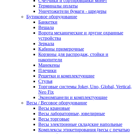
Счетчики и сортировщики монет
Терминалы оплаты
Уничтожители бумаги - шредеры
Бутиковое оборудование
Банкетки
Вешала
Ворота механические и другие охранные
устройства
Зеркала
Кабины примерочные
Корзины для распродаж, стойки и
накопители
Манекены
Плечики
Решетки и комплектующие
Стулья
Торговые системы Joker, Uno, Global, Vertical,
Neo Fix
Экономпанели и комплектующие
Весы / Весовое оборудование
Весы крановые
Весы лабораторные, ювелирные
Весы торговые
Весы электронные складские напольные
Комплексы этикетирования (весы с печатью