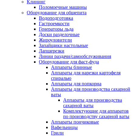
Клининг
Поломоечные машины
Оборудование для общепита
Водоподготовка
Гастроемкости
Генераторы льда
Доски разделочные
Жироуловители
Запайщики настольные
Лапшерезки
Линии раздачи/самообслуживания
Оборудование для фаст-фуда
Аппараты блинные
Аппараты для нарезки картофеля
спиралью
Аппараты для попкорна
Аппараты для производства сахарной
ваты
Аппараты для производства
сахарной ваты
Комплектующие для аппаратов
по производству сахарной ваты
Аппараты пончиковые
Вафельницы
Грили