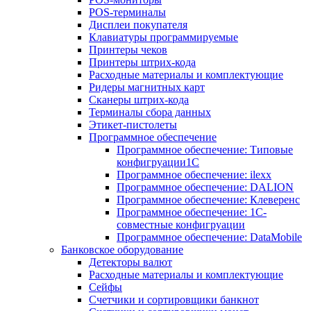
POS-терминалы
Дисплеи покупателя
Клавиатуры программируемые
Принтеры чеков
Принтеры штрих-кода
Расходные материалы и комплектующие
Ридеры магнитных карт
Сканеры штрих-кода
Терминалы сбора данных
Этикет-пистолеты
Программное обеспечение
Программное обеспечение: Типовые
конфигруации1С
Программное обеспечение: ilexx
Программное обеспечение: DALION
Программное обеспечение: Клеверенс
Программное обеспечение: 1С-
совместные конфигруации
Программное обеспечение: DataMobile
Банковское оборудование
Детекторы валют
Расходные материалы и комплектующие
Сейфы
Счетчики и сортировщики банкнот