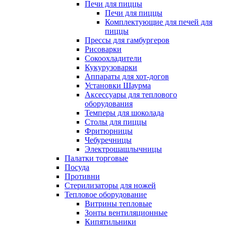
Печи для пиццы
Печи для пиццы
Комплектующие для печей для
пиццы
Прессы для гамбургеров
Рисоварки
Сокоохладители
Кукурузоварки
Аппараты для хот-догов
Установки Шаурма
Аксессуары для теплового
оборудования
Темперы для шоколада
Столы для пиццы
Фритюрницы
Чебуречницы
Электрошашлычницы
Палатки торговые
Посуда
Противни
Стерилизаторы для ножей
Тепловое оборудование
Витрины тепловые
Зонты вентиляционные
Кипятильники