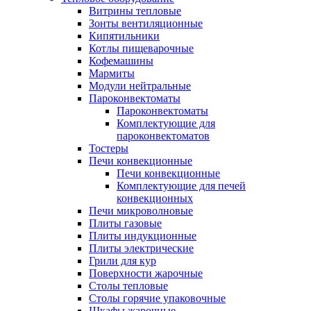
Витрины тепловые
Зонты вентиляционные
Кипятильники
Котлы пищеварочные
Кофемашины
Мармиты
Модули нейтральные
Пароконвектоматы
Пароконвектоматы
Комплектующие для
пароконвектоматов
Тостеры
Печи конвекционные
Печи конвекционные
Комплектующие для печей
конвекционных
Печи микроволновые
Плиты газовые
Плиты индукционные
Плиты электрические
Грили для кур
Поверхности жарочные
Столы тепловые
Столы горячие упаковочные
Шкафы жарочные