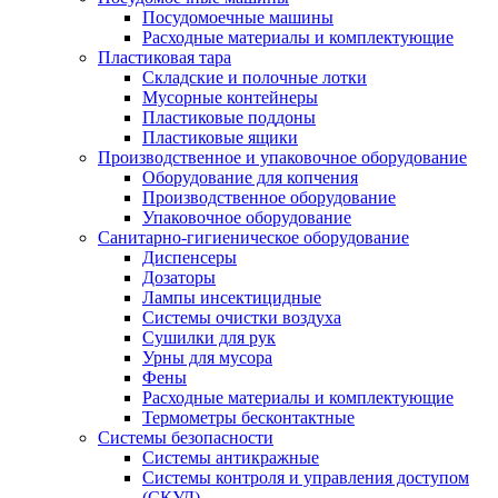
Посудомоечные машины
Расходные материалы и комплектующие
Пластиковая тара
Складские и полочные лотки
Мусорные контейнеры
Пластиковые поддоны
Пластиковые ящики
Производственное и упаковочное оборудование
Оборудование для копчения
Производственное оборудование
Упаковочное оборудование
Санитарно-гигиеническое оборудование
Диспенсеры
Дозаторы
Лампы инсектицидные
Системы очистки воздуха
Сушилки для рук
Урны для мусора
Фены
Расходные материалы и комплектующие
Термометры бесконтактные
Системы безопасности
Системы антикражные
Системы контроля и управления доступом
(СКУД)