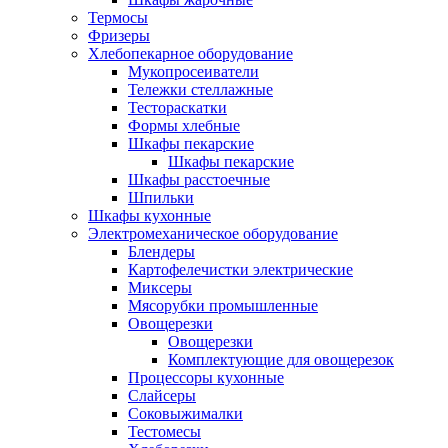
Термосы
Фризеры
Хлебопекарное оборудование
Мукопросеиватели
Тележки стеллажные
Тестораскатки
Формы хлебные
Шкафы пекарские
Шкафы пекарские
Шкафы расстоечные
Шпильки
Шкафы кухонные
Электромеханическое оборудование
Блендеры
Картофелечистки электрические
Миксеры
Мясорубки промышленные
Овощерезки
Овощерезки
Комплектующие для овощерезок
Процессоры кухонные
Слайсеры
Соковыжималки
Тестомесы