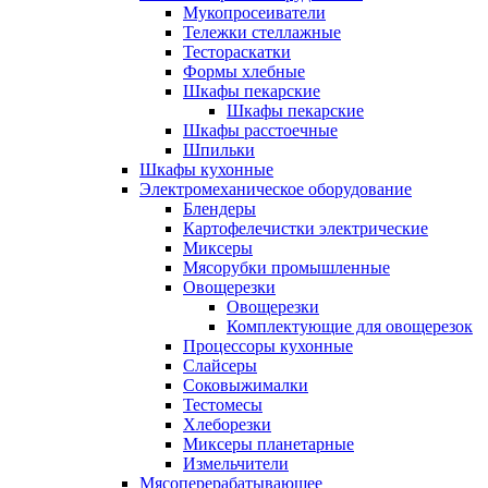
Мукопросеиватели
Тележки стеллажные
Тестораскатки
Формы хлебные
Шкафы пекарские
Шкафы пекарские
Шкафы расстоечные
Шпильки
Шкафы кухонные
Электромеханическое оборудование
Блендеры
Картофелечистки электрические
Миксеры
Мясорубки промышленные
Овощерезки
Овощерезки
Комплектующие для овощерезок
Процессоры кухонные
Слайсеры
Соковыжималки
Тестомесы
Хлеборезки
Миксеры планетарные
Измельчители
Мясоперерабатывающее