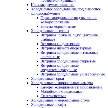
прозрачной крышкой
Неохлаждаемые прилавки
Холодильное оборудование под выносное
холодоснабжение
Горки холодильные под выносное
холодоснабжение
Бонеты морозильные
Холодильные витрины
Витрины "рыба на льду" (витрины
рыбные)
Витрины кондитерские
Витрины низкотемпературные
Витрины холодильные и тепловые
настольные
Витрины холодильные открытые
Витрины холодильные
среднетемпературные
Витрины холодильные универсальные
Холодильные горки
Холодильные и морозильные камеры
Камеры холодильные и морозильные
Моноблоки холодильные
Сплит-системы
Холодильные и морозильные столы
Холодильные шкафы