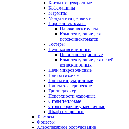
Котлы пищеварочные
Кофемашины
Мармиты
Модули нейтральные
Пароконвектоматы
Пароконвектоматы
Комплектующие для
пароконвектоматов
Тостеры
Печи конвекционные
Печи конвекционные
Комплектующие для печей
конвекционных
Печи микроволновые
Плиты газовые
Плиты индукционные
Плиты электрические
Грили для кур
Поверхности жарочные
Столы тепловые
Столы горячие упаковочные
Шкафы жарочные
Термосы
Фризеры
Хлебопекарное оборудование