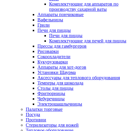
Комплектующие для аппаратов по
производству сахарной ваты
Аппараты пончиковые
Вафельницы
Грили
Печи для пиццы
Печи для пиццы
Комплектующие для печей для пиццы
Прессы для гамбургеров
Рисоварки
Сокоохладители
Кукурузоварки
Аппараты для хот-догов
Установки Шаурма
Аксессуары для теплового оборудования
Темперы для шоколада
Столы для пиццы
Фритюрницы
Чебуречницы
Электрошашлычницы
Палатки торговые
Посуда
Противни
Стерилизаторы для ножей
Тепловое оборудование