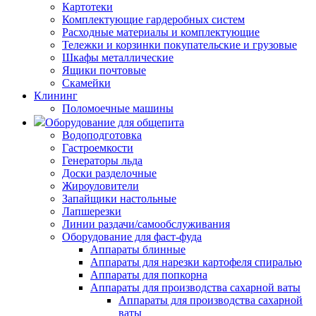
Картотеки
Комплектующие гардеробных систем
Расходные материалы и комплектующие
Тележки и корзинки покупательские и грузовые
Шкафы металлические
Ящики почтовые
Скамейки
Клининг
Поломоечные машины
Оборудование для общепита
Водоподготовка
Гастроемкости
Генераторы льда
Доски разделочные
Жироуловители
Запайщики настольные
Лапшерезки
Линии раздачи/самообслуживания
Оборудование для фаст-фуда
Аппараты блинные
Аппараты для нарезки картофеля спиралью
Аппараты для попкорна
Аппараты для производства сахарной ваты
Аппараты для производства сахарной
ваты