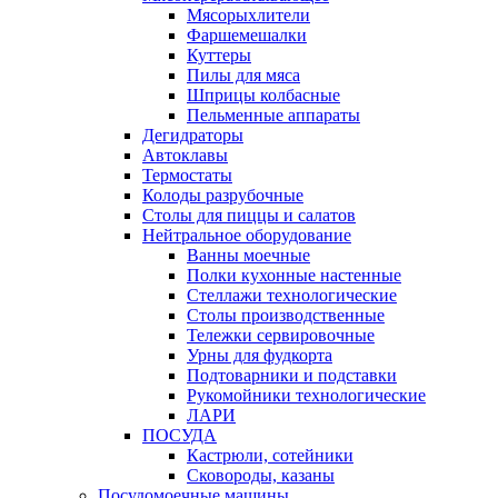
Мясорыхлители
Фаршемешалки
Куттеры
Пилы для мяса
Шприцы колбасные
Пельменные аппараты
Дегидраторы
Автоклавы
Термостаты
Колоды разрубочные
Столы для пиццы и салатов
Нейтральное оборудование
Ванны моечные
Полки кухонные настенные
Стеллажи технологические
Столы производственные
Тележки сервировочные
Урны для фудкорта
Подтоварники и подставки
Рукомойники технологические
ЛАРИ
ПОСУДА
Кастрюли, сотейники
Сковороды, казаны
Посудомоечные машины