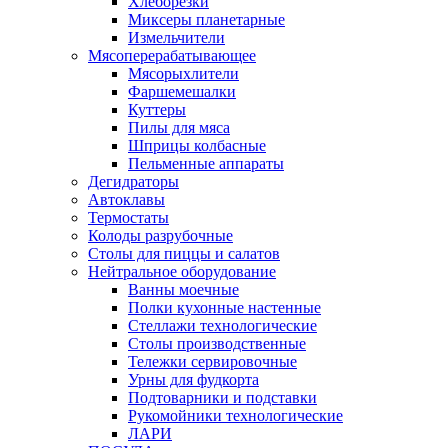
Хлеборезки
Миксеры планетарные
Измельчители
Мясоперерабатывающее
Мясорыхлители
Фаршемешалки
Куттеры
Пилы для мяса
Шприцы колбасные
Пельменные аппараты
Дегидраторы
Автоклавы
Термостаты
Колоды разрубочные
Столы для пиццы и салатов
Нейтральное оборудование
Ванны моечные
Полки кухонные настенные
Стеллажи технологические
Столы производственные
Тележки сервировочные
Урны для фудкорта
Подтоварники и подставки
Рукомойники технологические
ЛАРИ