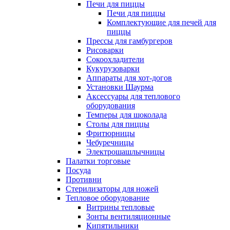
Печи для пиццы
Печи для пиццы
Комплектующие для печей для
пиццы
Прессы для гамбургеров
Рисоварки
Сокоохладители
Кукурузоварки
Аппараты для хот-догов
Установки Шаурма
Аксессуары для теплового
оборудования
Темперы для шоколада
Столы для пиццы
Фритюрницы
Чебуречницы
Электрошашлычницы
Палатки торговые
Посуда
Противни
Стерилизаторы для ножей
Тепловое оборудование
Витрины тепловые
Зонты вентиляционные
Кипятильники