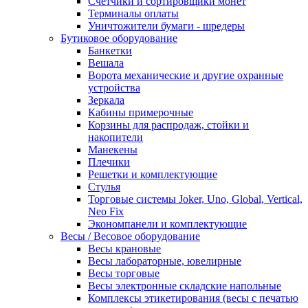
Счетчики и сортировщики монет
Терминалы оплаты
Уничтожители бумаги - шредеры
Бутиковое оборудование
Банкетки
Вешала
Ворота механические и другие охранные
устройства
Зеркала
Кабины примерочные
Корзины для распродаж, стойки и
накопители
Манекены
Плечики
Решетки и комплектующие
Стулья
Торговые системы Joker, Uno, Global, Vertical,
Neo Fix
Экономпанели и комплектующие
Весы / Весовое оборудование
Весы крановые
Весы лабораторные, ювелирные
Весы торговые
Весы электронные складские напольные
Комплексы этикетирования (весы с печатью