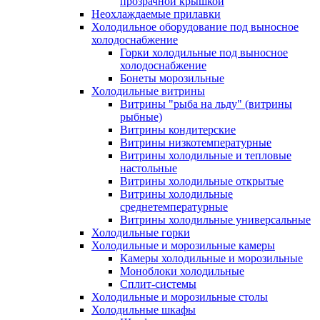
прозрачной крышкой
Неохлаждаемые прилавки
Холодильное оборудование под выносное
холодоснабжение
Горки холодильные под выносное
холодоснабжение
Бонеты морозильные
Холодильные витрины
Витрины "рыба на льду" (витрины
рыбные)
Витрины кондитерские
Витрины низкотемпературные
Витрины холодильные и тепловые
настольные
Витрины холодильные открытые
Витрины холодильные
среднетемпературные
Витрины холодильные универсальные
Холодильные горки
Холодильные и морозильные камеры
Камеры холодильные и морозильные
Моноблоки холодильные
Сплит-системы
Холодильные и морозильные столы
Холодильные шкафы