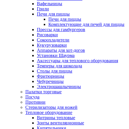
Вафельницы
Грили
Печи для пиццы
Печи для пиццы
Комплектующие для печей для пиццы
Прессы для гамбургеров
Рисоварки
Сокоохладители
Кукурузоварки
Аппараты для хот-догов
Установки Шаурма
Аксессуары для теплового оборудования
Темперы для шоколада
Столы для пиццы
Фритюрницы
Чебуречницы
Электрошашлычницы
Палатки торговые
Посуда
Противни
Стерилизаторы для ножей
Тепловое оборудование
Витрины тепловые
Зонты вентиляционные
Кипятильники