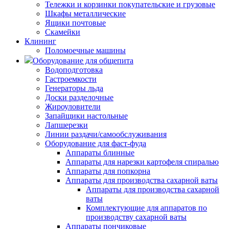
Тележки и корзинки покупательские и грузовые
Шкафы металлические
Ящики почтовые
Скамейки
Клининг
Поломоечные машины
Оборудование для общепита
Водоподготовка
Гастроемкости
Генераторы льда
Доски разделочные
Жироуловители
Запайщики настольные
Лапшерезки
Линии раздачи/самообслуживания
Оборудование для фаст-фуда
Аппараты блинные
Аппараты для нарезки картофеля спиралью
Аппараты для попкорна
Аппараты для производства сахарной ваты
Аппараты для производства сахарной
ваты
Комплектующие для аппаратов по
производству сахарной ваты
Аппараты пончиковые