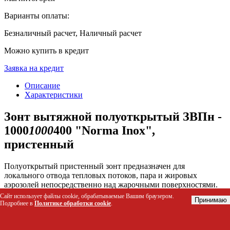
Варианты оплаты:
Безналичный расчет, Наличный расчет
Можно купить в кредит
Заявка на кредит
Описание
Характеристики
Зонт вытяжной полуоткрытый ЗВПн -
1000
1000
400 "Norma Inox",
пристенный
Полуоткрытый пристенный зонт предназначен для
локального отвода тепловых потоков, пара и жировых
аэрозолей непосредственно над жарочными поверхностями.
Устройство эффективно решает проблему загрязнения
Сайт использует файлы cookie, обрабатываемые Вашим браузером.
Принимаю
кухонного оборудования и воздуха в помещении, обеспечивая
Подробнее в
Политике обработки cookie
.
надежную защиту вентиляционной системы от скопления
жира благодаря встроенным лабиринтным фильтрам.