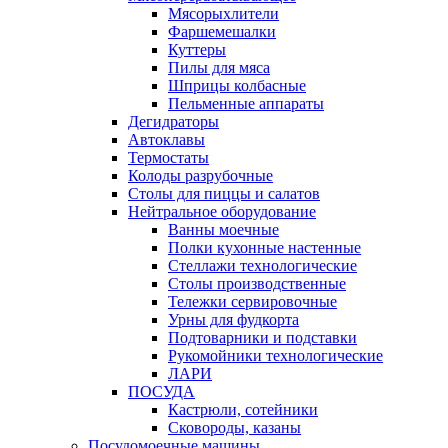
Мясорыхлители
Фаршемешалки
Куттеры
Пилы для мяса
Шприцы колбасные
Пельменные аппараты
Дегидраторы
Автоклавы
Термостаты
Колоды разрубочные
Столы для пиццы и салатов
Нейтральное оборудование
Ванны моечные
Полки кухонные настенные
Стеллажи технологические
Столы производственные
Тележки сервировочные
Урны для фудкорта
Подтоварники и подставки
Рукомойники технологические
ЛАРИ
ПОСУДА
Кастрюли, сотейники
Сковороды, казаны
Посудомоечные машины