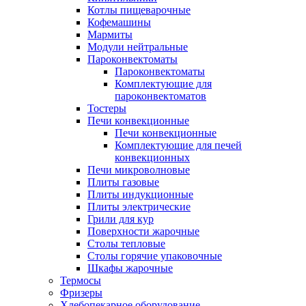
Котлы пищеварочные
Кофемашины
Мармиты
Модули нейтральные
Пароконвектоматы
Пароконвектоматы
Комплектующие для
пароконвектоматов
Тостеры
Печи конвекционные
Печи конвекционные
Комплектующие для печей
конвекционных
Печи микроволновые
Плиты газовые
Плиты индукционные
Плиты электрические
Грили для кур
Поверхности жарочные
Столы тепловые
Столы горячие упаковочные
Шкафы жарочные
Термосы
Фризеры
Хлебопекарное оборудование