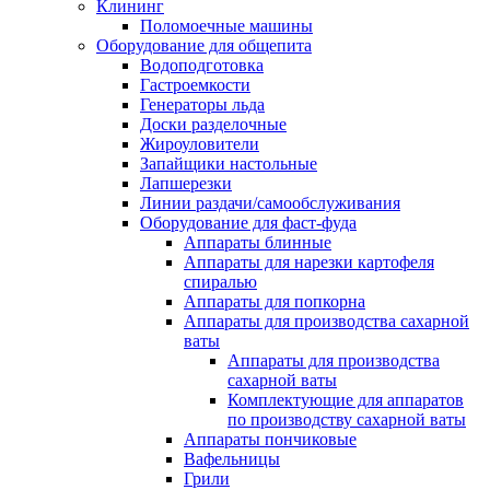
Клининг
Поломоечные машины
Оборудование для общепита
Водоподготовка
Гастроемкости
Генераторы льда
Доски разделочные
Жироуловители
Запайщики настольные
Лапшерезки
Линии раздачи/самообслуживания
Оборудование для фаст-фуда
Аппараты блинные
Аппараты для нарезки картофеля
спиралью
Аппараты для попкорна
Аппараты для производства сахарной
ваты
Аппараты для производства
сахарной ваты
Комплектующие для аппаратов
по производству сахарной ваты
Аппараты пончиковые
Вафельницы
Грили