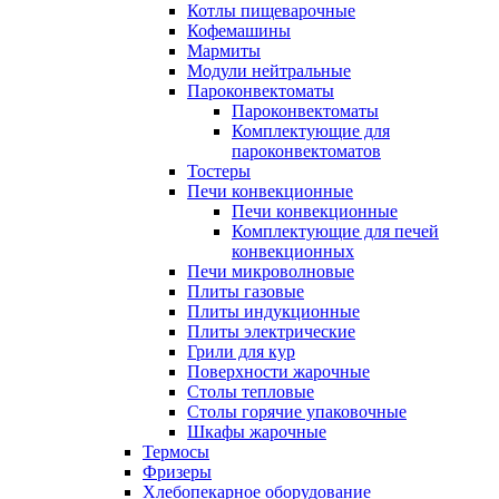
Котлы пищеварочные
Кофемашины
Мармиты
Модули нейтральные
Пароконвектоматы
Пароконвектоматы
Комплектующие для
пароконвектоматов
Тостеры
Печи конвекционные
Печи конвекционные
Комплектующие для печей
конвекционных
Печи микроволновые
Плиты газовые
Плиты индукционные
Плиты электрические
Грили для кур
Поверхности жарочные
Столы тепловые
Столы горячие упаковочные
Шкафы жарочные
Термосы
Фризеры
Хлебопекарное оборудование