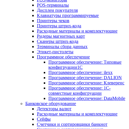
POS-терминалы
Дисплеи покупателя
Клавиатуры программируемые
Принтеры чеков
Принтеры штрих-кода
Расходные материалы и комплектующие
Ридеры магнитных карт
Сканеры штрих-кода
Терминалы сбора данных
Этикет-пистолеты
Программное обеспечение
Программное обеспечение: Типовые
конфигруации1С
Программное обеспечение: ilexx
Программное обеспечение: DALION
Программное обеспечение: Клеверенс
Программное обеспечение: 1С-
совместные конфигруации
Программное обеспечение: DataMobile
Банковское оборудование
Детекторы валют
Расходные материалы и комплектующие
Сейфы
Счетчики и сортировщики банкнот