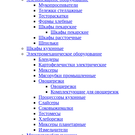
Мукопросеиватели
Тележки стеллажные
Тестораскатки
Формы хлебные
Шкафы пекарские
Шкафы пекарские
Шкафы расстоечные
Шпильки
Шкафы кухонные
Электромеханическое оборудование
Блендеры
Картофелечистки электрические
Миксеры
Мясорубки промышленные
Овощерезки
Овощерезки
Комплектующие для овощерезок
Процессоры кухонные
Слайсеры
Соковыжималки
Тестомесы
Хлеборезки
Миксеры планетарные
Измельчители