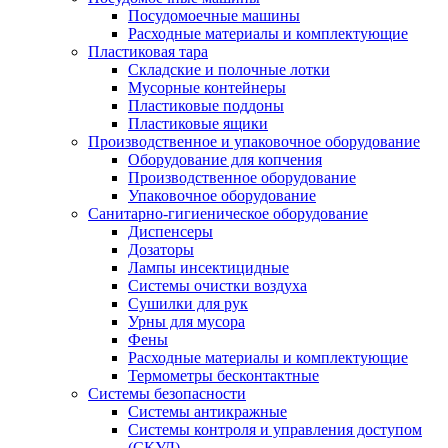
Посудомоечные машины
Расходные материалы и комплектующие
Пластиковая тара
Складские и полочные лотки
Мусорные контейнеры
Пластиковые поддоны
Пластиковые ящики
Производственное и упаковочное оборудование
Оборудование для копчения
Производственное оборудование
Упаковочное оборудование
Санитарно-гигиеническое оборудование
Диспенсеры
Дозаторы
Лампы инсектицидные
Системы очистки воздуха
Сушилки для рук
Урны для мусора
Фены
Расходные материалы и комплектующие
Термометры бесконтактные
Системы безопасности
Системы антикражные
Системы контроля и управления доступом
(СКУД)