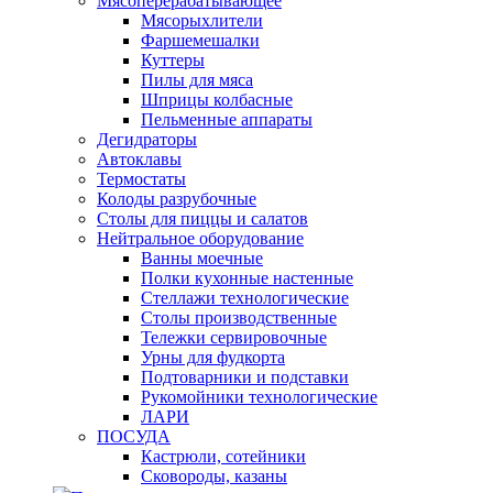
Мясоперерабатывающее
Мясорыхлители
Фаршемешалки
Куттеры
Пилы для мяса
Шприцы колбасные
Пельменные аппараты
Дегидраторы
Автоклавы
Термостаты
Колоды разрубочные
Столы для пиццы и салатов
Нейтральное оборудование
Ванны моечные
Полки кухонные настенные
Стеллажи технологические
Столы производственные
Тележки сервировочные
Урны для фудкорта
Подтоварники и подставки
Рукомойники технологические
ЛАРИ
ПОСУДА
Кастрюли, сотейники
Сковороды, казаны