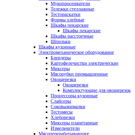
Мукопросеиватели
Тележки стеллажные
Тестораскатки
Формы хлебные
Шкафы пекарские
Шкафы пекарские
Шкафы расстоечные
Шпильки
Шкафы кухонные
Электромеханическое оборудование
Блендеры
Картофелечистки электрические
Миксеры
Мясорубки промышленные
Овощерезки
Овощерезки
Комплектующие для овощерезок
Процессоры кухонные
Слайсеры
Соковыжималки
Тестомесы
Хлеборезки
Миксеры планетарные
Измельчители
Мясоперерабатывающее