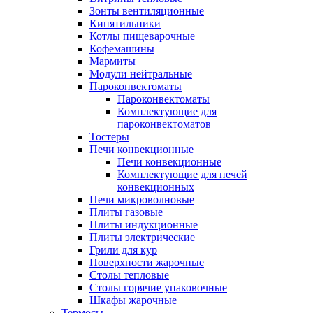
Зонты вентиляционные
Кипятильники
Котлы пищеварочные
Кофемашины
Мармиты
Модули нейтральные
Пароконвектоматы
Пароконвектоматы
Комплектующие для
пароконвектоматов
Тостеры
Печи конвекционные
Печи конвекционные
Комплектующие для печей
конвекционных
Печи микроволновые
Плиты газовые
Плиты индукционные
Плиты электрические
Грили для кур
Поверхности жарочные
Столы тепловые
Столы горячие упаковочные
Шкафы жарочные
Термосы