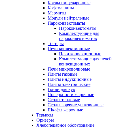
Котлы пищеварочные
Кофемашины
Мармиты
Модули нейтральные
Пароконвектоматы
Пароконвектоматы
Комплектующие для
пароконвектоматов
Тостеры
Печи конвекционные
Печи конвекционные
Комплектующие для печей
конвекционных
Печи микроволновые
Плиты газовые
Плиты индукционные
Плиты электрические
Грили для кур
Поверхности жарочные
Столы тепловые
Столы горячие упаковочные
Шкафы жарочные
Термосы
Фризеры
Хлебопекарное оборудование