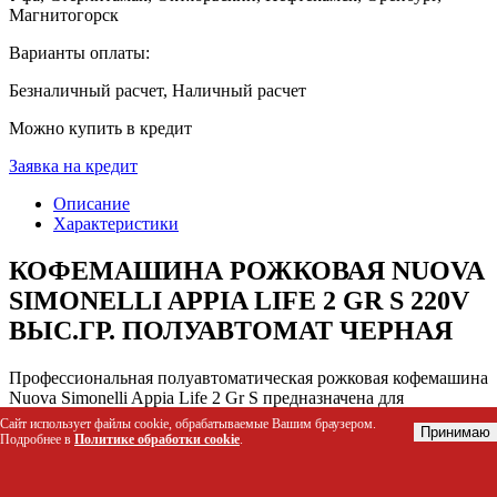
Магнитогорск
Варианты оплаты:
Безналичный расчет, Наличный расчет
Можно купить в кредит
Заявка на кредит
Описание
Характеристики
КОФЕМАШИНА РОЖКОВАЯ NUOVA
SIMONELLI APPIA LIFE 2 GR S 220V
ВЫС.ГР. ПОЛУАВТОМАТ ЧЕРНАЯ
Профессиональная полуавтоматическая рожковая кофемашина
Nuova Simonelli Appia Life 2 Gr S предназначена для
приготовления эспрессо и капучино высокого качества в
Сайт использует файлы cookie, обрабатываемые Вашим браузером.
Принимаю
условиях высокой загрузки. Модель оснащена двумя
Подробнее в
Политике обработки cookie
.
независимыми нагревательными котлами, что позволяет
одновременно варить кофе и подавать горячую воду или пар,