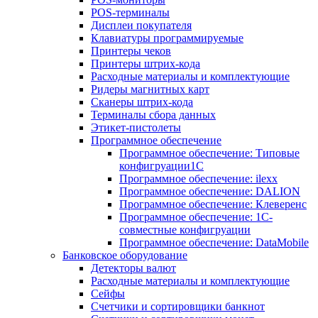
POS-терминалы
Дисплеи покупателя
Клавиатуры программируемые
Принтеры чеков
Принтеры штрих-кода
Расходные материалы и комплектующие
Ридеры магнитных карт
Сканеры штрих-кода
Терминалы сбора данных
Этикет-пистолеты
Программное обеспечение
Программное обеспечение: Типовые
конфигруации1С
Программное обеспечение: ilexx
Программное обеспечение: DALION
Программное обеспечение: Клеверенс
Программное обеспечение: 1С-
совместные конфигруации
Программное обеспечение: DataMobile
Банковское оборудование
Детекторы валют
Расходные материалы и комплектующие
Сейфы
Счетчики и сортировщики банкнот