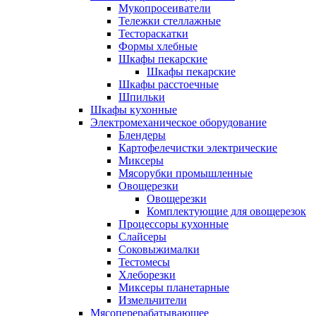
Мукопросеиватели
Тележки стеллажные
Тестораскатки
Формы хлебные
Шкафы пекарские
Шкафы пекарские
Шкафы расстоечные
Шпильки
Шкафы кухонные
Электромеханическое оборудование
Блендеры
Картофелечистки электрические
Миксеры
Мясорубки промышленные
Овощерезки
Овощерезки
Комплектующие для овощерезок
Процессоры кухонные
Слайсеры
Соковыжималки
Тестомесы
Хлеборезки
Миксеры планетарные
Измельчители
Мясоперерабатывающее