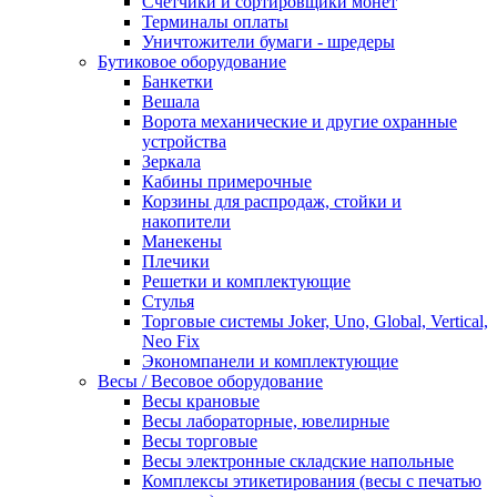
Счетчики и сортировщики монет
Терминалы оплаты
Уничтожители бумаги - шредеры
Бутиковое оборудование
Банкетки
Вешала
Ворота механические и другие охранные
устройства
Зеркала
Кабины примерочные
Корзины для распродаж, стойки и
накопители
Манекены
Плечики
Решетки и комплектующие
Стулья
Торговые системы Joker, Uno, Global, Vertical,
Neo Fix
Экономпанели и комплектующие
Весы / Весовое оборудование
Весы крановые
Весы лабораторные, ювелирные
Весы торговые
Весы электронные складские напольные
Комплексы этикетирования (весы с печатью