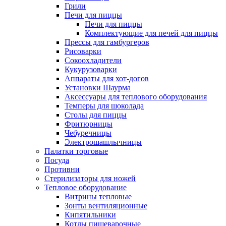
Грили
Печи для пиццы
Печи для пиццы
Комплектующие для печей для пиццы
Прессы для гамбургеров
Рисоварки
Сокоохладители
Кукурузоварки
Аппараты для хот-догов
Установки Шаурма
Аксессуары для теплового оборудования
Темперы для шоколада
Столы для пиццы
Фритюрницы
Чебуречницы
Электрошашлычницы
Палатки торговые
Посуда
Противни
Стерилизаторы для ножей
Тепловое оборудование
Витрины тепловые
Зонты вентиляционные
Кипятильники
Котлы пищеварочные