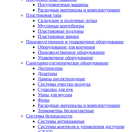
Посудомоечные машины
Расходные материалы и комплектующие
Пластиковая тара
Складские и полочные лотки
Мусорные контейнеры
Пластиковые поддоны
Пластиковые ящики
Производственное и упаковочное оборудование
Оборудование для копчения
Производственное оборудование
Упаковочное оборудование
Санитарно-гигиеническое оборудование
Диспенсеры
Дозаторы
Лампы инсектицидные
Системы очистки воздуха
Сушилки для рук
Урны для мусора
Фены
Расходные материалы и комплектующие
Термометры бесконтактные
Системы безопасности
Системы антикражные
Системы контроля и управления доступом
(СКУД)