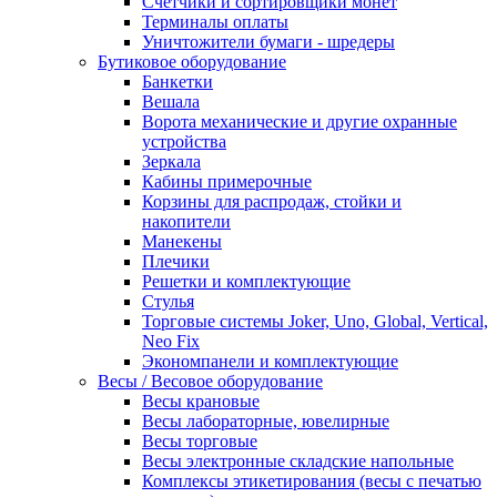
Счетчики и сортировщики монет
Терминалы оплаты
Уничтожители бумаги - шредеры
Бутиковое оборудование
Банкетки
Вешала
Ворота механические и другие охранные
устройства
Зеркала
Кабины примерочные
Корзины для распродаж, стойки и
накопители
Манекены
Плечики
Решетки и комплектующие
Стулья
Торговые системы Joker, Uno, Global, Vertical,
Neo Fix
Экономпанели и комплектующие
Весы / Весовое оборудование
Весы крановые
Весы лабораторные, ювелирные
Весы торговые
Весы электронные складские напольные
Комплексы этикетирования (весы с печатью