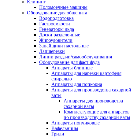
Клининг
Поломоечные машины
Оборудование для общепита
Водоподготовка
Гастроемкости
Генераторы льда
Доски разделочные
Жироуловители
Запайщики настольные
Лапшерезки
Линии раздачи/самообслуживания
Оборудование для фаст-фуда
Аппараты блинные
Аппараты для нарезки картофеля
спиралью
Аппараты для попкорна
Аппараты для производства сахарной
ваты
Аппараты для производства
сахарной ваты
Комплектующие для аппаратов
по производству сахарной ваты
Аппараты пончиковые
Вафельницы
Грили