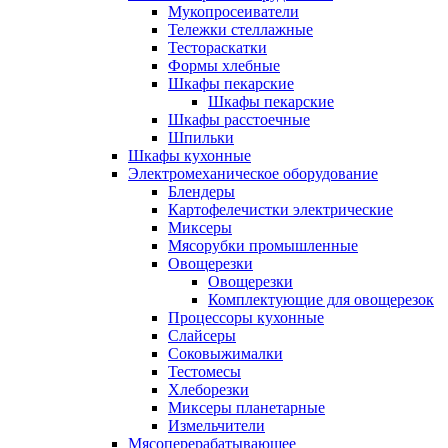
Мукопросеиватели
Тележки стеллажные
Тестораскатки
Формы хлебные
Шкафы пекарские
Шкафы пекарские
Шкафы расстоечные
Шпильки
Шкафы кухонные
Электромеханическое оборудование
Блендеры
Картофелечистки электрические
Миксеры
Мясорубки промышленные
Овощерезки
Овощерезки
Комплектующие для овощерезок
Процессоры кухонные
Слайсеры
Соковыжималки
Тестомесы
Хлеборезки
Миксеры планетарные
Измельчители
Мясоперерабатывающее