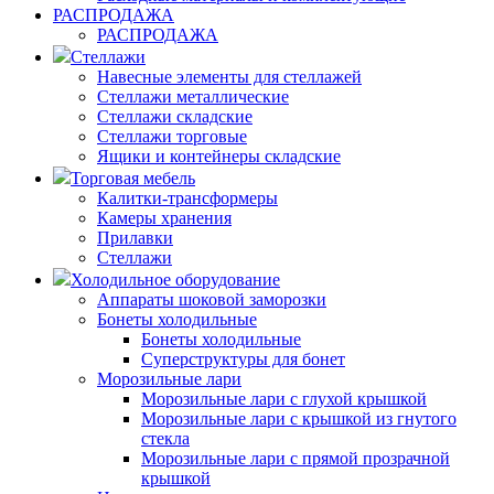
РАСПРОДАЖА
РАСПРОДАЖА
Стеллажи
Навесные элементы для стеллажей
Стеллажи металлические
Стеллажи складские
Стеллажи торговые
Ящики и контейнеры складские
Торговая мебель
Калитки-трансформеры
Камеры хранения
Прилавки
Стеллажи
Холодильное оборудование
Аппараты шоковой заморозки
Бонеты холодильные
Бонеты холодильные
Суперструктуры для бонет
Морозильные лари
Морозильные лари с глухой крышкой
Морозильные лари с крышкой из гнутого
стекла
Морозильные лари с прямой прозрачной
крышкой