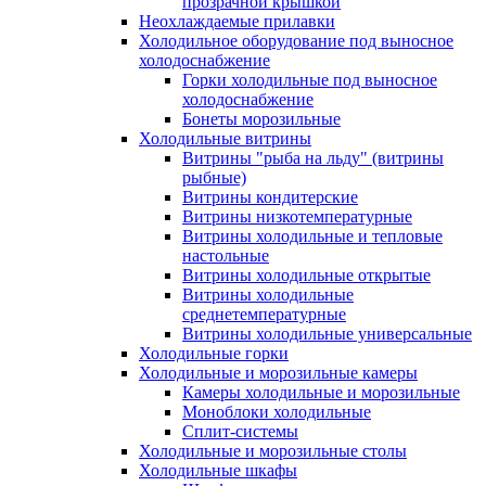
прозрачной крышкой
Неохлаждаемые прилавки
Холодильное оборудование под выносное
холодоснабжение
Горки холодильные под выносное
холодоснабжение
Бонеты морозильные
Холодильные витрины
Витрины "рыба на льду" (витрины
рыбные)
Витрины кондитерские
Витрины низкотемпературные
Витрины холодильные и тепловые
настольные
Витрины холодильные открытые
Витрины холодильные
среднетемпературные
Витрины холодильные универсальные
Холодильные горки
Холодильные и морозильные камеры
Камеры холодильные и морозильные
Моноблоки холодильные
Сплит-системы
Холодильные и морозильные столы
Холодильные шкафы