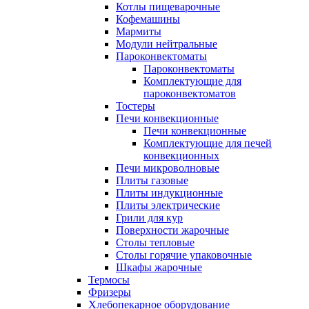
Котлы пищеварочные
Кофемашины
Мармиты
Модули нейтральные
Пароконвектоматы
Пароконвектоматы
Комплектующие для
пароконвектоматов
Тостеры
Печи конвекционные
Печи конвекционные
Комплектующие для печей
конвекционных
Печи микроволновые
Плиты газовые
Плиты индукционные
Плиты электрические
Грили для кур
Поверхности жарочные
Столы тепловые
Столы горячие упаковочные
Шкафы жарочные
Термосы
Фризеры
Хлебопекарное оборудование