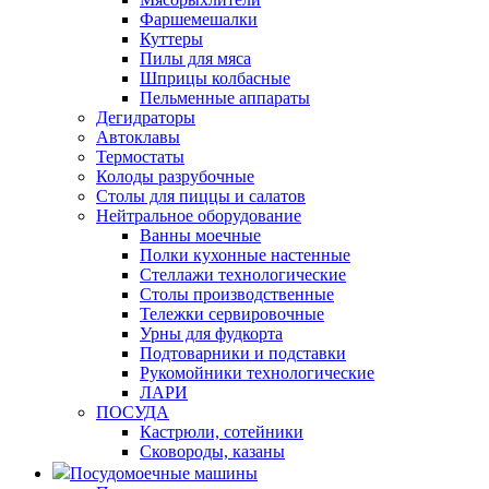
Фаршемешалки
Куттеры
Пилы для мяса
Шприцы колбасные
Пельменные аппараты
Дегидраторы
Автоклавы
Термостаты
Колоды разрубочные
Столы для пиццы и салатов
Нейтральное оборудование
Ванны моечные
Полки кухонные настенные
Стеллажи технологические
Столы производственные
Тележки сервировочные
Урны для фудкорта
Подтоварники и подставки
Рукомойники технологические
ЛАРИ
ПОСУДА
Кастрюли, сотейники
Сковороды, казаны
Посудомоечные машины