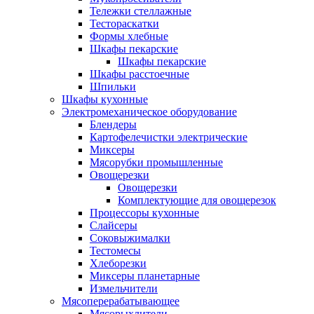
Тележки стеллажные
Тестораскатки
Формы хлебные
Шкафы пекарские
Шкафы пекарские
Шкафы расстоечные
Шпильки
Шкафы кухонные
Электромеханическое оборудование
Блендеры
Картофелечистки электрические
Миксеры
Мясорубки промышленные
Овощерезки
Овощерезки
Комплектующие для овощерезок
Процессоры кухонные
Слайсеры
Соковыжималки
Тестомесы
Хлеборезки
Миксеры планетарные
Измельчители
Мясоперерабатывающее
Мясорыхлители