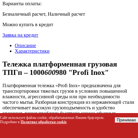
Варианты оплаты:
Безналичный расчет, Наличный расчет
Можно купить в кредит
Заявка на кредит
Описание
Характеристики
Тележка платформенная грузовая
ТПГп – 1000
600
980 "Profi Inox"
Платформенная тележка «Profi Inox» предназначена для
транспортировки тяжелых грузов в условиях повышенной
влажности, агрессивной среды или при необходимости
частого мытья. Разборная конструкция из нержавеющей стали
обеспечивает высокую грузоподъемность и удобство
хранения, решая проблему быстрого износа обычных
Сайт использует файлы cookie, обрабатываемые Вашим браузером.
стальных тележек на складах, в производствах и медицинских
Принимаю
Подробнее в
Политике обработки cookie
.
учреждениях.
Кому подойдет этот товар