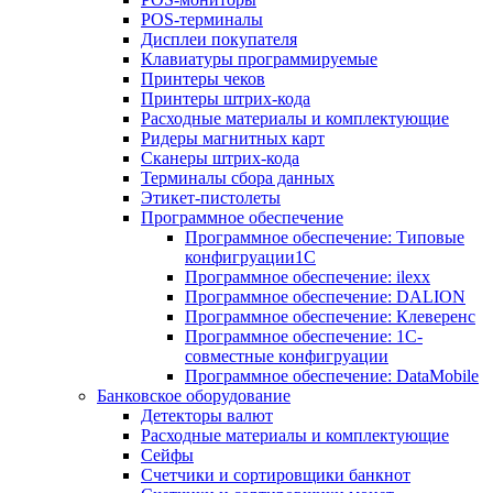
POS-терминалы
Дисплеи покупателя
Клавиатуры программируемые
Принтеры чеков
Принтеры штрих-кода
Расходные материалы и комплектующие
Ридеры магнитных карт
Сканеры штрих-кода
Терминалы сбора данных
Этикет-пистолеты
Программное обеспечение
Программное обеспечение: Типовые
конфигруации1С
Программное обеспечение: ilexx
Программное обеспечение: DALION
Программное обеспечение: Клеверенс
Программное обеспечение: 1С-
совместные конфигруации
Программное обеспечение: DataMobile
Банковское оборудование
Детекторы валют
Расходные материалы и комплектующие
Сейфы
Счетчики и сортировщики банкнот