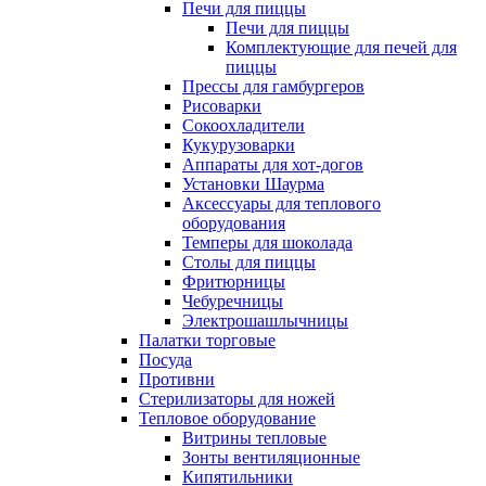
Печи для пиццы
Печи для пиццы
Комплектующие для печей для
пиццы
Прессы для гамбургеров
Рисоварки
Сокоохладители
Кукурузоварки
Аппараты для хот-догов
Установки Шаурма
Аксессуары для теплового
оборудования
Темперы для шоколада
Столы для пиццы
Фритюрницы
Чебуречницы
Электрошашлычницы
Палатки торговые
Посуда
Противни
Стерилизаторы для ножей
Тепловое оборудование
Витрины тепловые
Зонты вентиляционные
Кипятильники