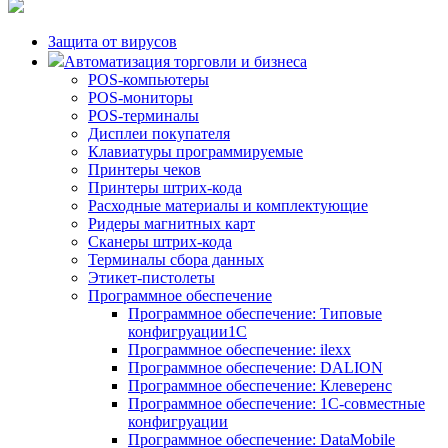
Защита от вирусов
Автоматизация торговли и бизнеса
POS-компьютеры
POS-мониторы
POS-терминалы
Дисплеи покупателя
Клавиатуры программируемые
Принтеры чеков
Принтеры штрих-кода
Расходные материалы и комплектующие
Ридеры магнитных карт
Сканеры штрих-кода
Терминалы сбора данных
Этикет-пистолеты
Программное обеспечение
Программное обеспечение: Типовые
конфигруации1С
Программное обеспечение: ilexx
Программное обеспечение: DALION
Программное обеспечение: Клеверенс
Программное обеспечение: 1С-совместные
конфигруации
Программное обеспечение: DataMobile