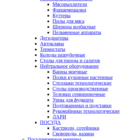
Мясорыхлители
Фаршемешалки
Куттеры
Пилы для мяса
Шприцы колбасные
Пельменные аппараты
Дегидраторы
Автоклавы
Термостаты
Колоды разрубочные
Столы для пиццы и салатов
Нейтральное оборудование
Ванны моечные
Полки кухонные настенные
Стеллажи технологические
Столы производственные
Тележки сервировочные
Урны для фудкорта
Подтоварники и подставки
Рукомойники технологические
ЛАРИ
ПОСУДА
Кастрюли, сотейники
Сковороды, казаны
Посудомоечные машины