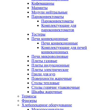
Кофемашины
Мармиты
Модули нейтральные
Пароконвектоматы
Пароконвектоматы
Комплектующие для
пароконвектоматов
Тостеры
Печи конвекционные
Печи конвекционные
Комплектующие для печей
конвекционных
Печи микроволновые
Плиты газовые
Плиты индукционные
Плиты электрические
Грили для кур
Поверхности жарочные
Столы тепловые
Столы горячие упаковочные
Шкафы жарочные
Термосы
Фризеры
Хлебопекарное оборудование
Мукопросеиватели