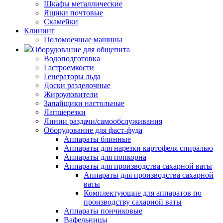
Шкафы металлические
Ящики почтовые
Скамейки
Клининг
Поломоечные машины
Оборудование для общепита
Водоподготовка
Гастроемкости
Генераторы льда
Доски разделочные
Жироуловители
Запайщики настольные
Лапшерезки
Линии раздачи/самообслуживания
Оборудование для фаст-фуда
Аппараты блинные
Аппараты для нарезки картофеля спиралью
Аппараты для попкорна
Аппараты для производства сахарной ваты
Аппараты для производства сахарной
ваты
Комплектующие для аппаратов по
производству сахарной ваты
Аппараты пончиковые
Вафельницы