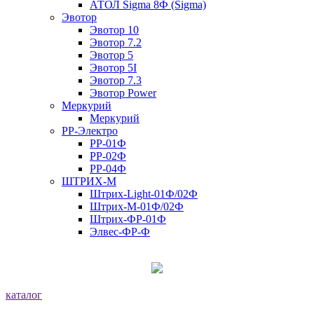
АТОЛ Sigma 8Ф (Sigma)
Эвотор
Эвотор 10
Эвотор 7.2
Эвотор 5
Эвотор 5I
Эвотор 7.3
Эвотор Power
Меркурий
Меркурий
РР-Электро
РР-01Ф
РР-02Ф
РР-04Ф
ШТРИХ-М
Штрих-Light-01Ф/02Ф
Штрих-М-01Ф/02Ф
Штрих-ФР-01Ф
Элвес-ФР-Ф
каталог