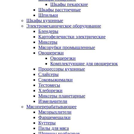
Шкафы пекарские
Шкафы расстоечные
Шпильки
Шкафы кухонные
Электромеханическое оборудование
Блендеры
Картофелечистки электрические
Миксеры
Мясорубки промышленные
Овощерезки
Овощерезки
Комплектующие для овощерезок
Процессоры кухонные
Слайсеры
Соковыжималки
Тестомесы
Хлеборезки
Миксеры планетарные
Измельчители
Мясоперерабатывающее
Мясорыхлители
Фаршемешалки
Куттеры
Пилы для мяса
Шприцы колбасные