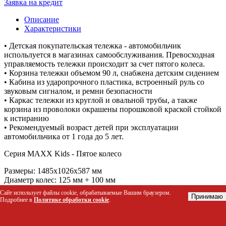
Заявка на кредит
Описание
Характеристики
• Детская покупательская тележка - автомобильчик
испольлуется в магазинах самообслуживания. Превосходная
управляемость тележки происходит за счет пятого колеса.
• Корзина тележки объемом 90 л, снабжена детским сидением
• Кабина из ударопрочного пластика, встроенный руль со
звуковым сигналом, и ремни безопасности
• Каркас тележки из круглой и овальной трубы, а также
корзина из проволоки окрашены порошковой краской стойкой
к истиранию
• Рекомендуемый возраст детей при эксплуатации
автомобильчика от 1 года до 5 лет.
Серия MAXX Kids - Пятое колесо
Размеры: 1485x1026x587 мм
Диаметр колес: 125 мм + 100 мм
Сайт использует файлы cookie, обрабатываемые Вашим браузером.
Принимаю
Вид
Подробнее в
Политике обработки cookie
.
Покупательские тележки
Объем, л
90