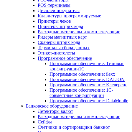
POS-терминалы
Дисплеи покупателя
Клавиатуры программируемые
Принтеры чеков
Принтеры штрих-кода
Расходные материалы и комплектующие
Ридеры магнитных карт
Сканеры штрих-кода
Терминалы сбора данных
Этикет-пистолеты
Программное обеспечение
Программное обеспечение: Типовые
конфигруации1С
Программное обеспечение: ilexx
Программное обеспечение: DALION
Программное обеспечение: Клеверенс
Программное обеспечение: 1С-
совместные конфигруации
Программное обеспечение: DataMobile
Банковское оборудование
Детекторы валют
Расходные материалы и комплектующие
Сейфы
Счетчики и сортировщики банкнот