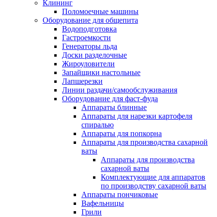
Клининг
Поломоечные машины
Оборудование для общепита
Водоподготовка
Гастроемкости
Генераторы льда
Доски разделочные
Жироуловители
Запайщики настольные
Лапшерезки
Линии раздачи/самообслуживания
Оборудование для фаст-фуда
Аппараты блинные
Аппараты для нарезки картофеля
спиралью
Аппараты для попкорна
Аппараты для производства сахарной
ваты
Аппараты для производства
сахарной ваты
Комплектующие для аппаратов
по производству сахарной ваты
Аппараты пончиковые
Вафельницы
Грили