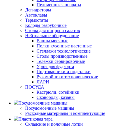
Пельменные аппараты
Дегидраторы
Автоклавы
Термостаты
Колоды разрубочные
Столы для пиццы и салатов
Нейтральное оборудование
Ванны моечные
Полки кухонные настенные
Стеллажи технологические
Столы производственные
Тележки сервировочные
Урны для фудкорта
Подтоварники и подставки
Рукомойники технологические
ЛАРИ
ПОСУДА
Кастрюли, сотейники
Сковороды, казаны
Посудомоечные машины
Посудомоечные машины
Расходные материалы и комплектующие
Пластиковая тара
Складские и полочные лотки