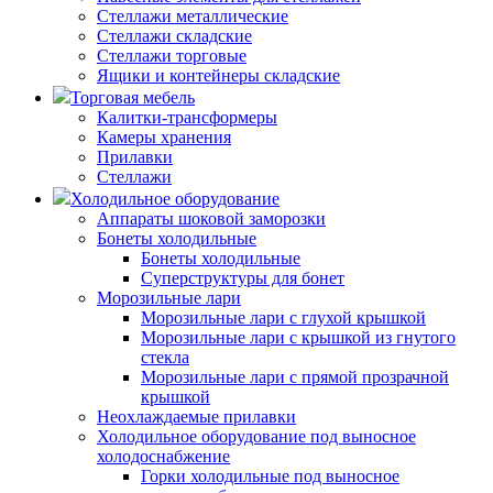
Стеллажи металлические
Стеллажи складские
Стеллажи торговые
Ящики и контейнеры складские
Торговая мебель
Калитки-трансформеры
Камеры хранения
Прилавки
Стеллажи
Холодильное оборудование
Аппараты шоковой заморозки
Бонеты холодильные
Бонеты холодильные
Суперструктуры для бонет
Морозильные лари
Морозильные лари с глухой крышкой
Морозильные лари с крышкой из гнутого
стекла
Морозильные лари с прямой прозрачной
крышкой
Неохлаждаемые прилавки
Холодильное оборудование под выносное
холодоснабжение
Горки холодильные под выносное