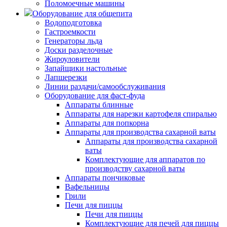
Поломоечные машины
Оборудование для общепита
Водоподготовка
Гастроемкости
Генераторы льда
Доски разделочные
Жироуловители
Запайщики настольные
Лапшерезки
Линии раздачи/самообслуживания
Оборудование для фаст-фуда
Аппараты блинные
Аппараты для нарезки картофеля спиралью
Аппараты для попкорна
Аппараты для производства сахарной ваты
Аппараты для производства сахарной
ваты
Комплектующие для аппаратов по
производству сахарной ваты
Аппараты пончиковые
Вафельницы
Грили
Печи для пиццы
Печи для пиццы
Комплектующие для печей для пиццы