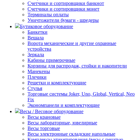
Счетчики и сортировщики банкнот
Счетчики и сортировщики монет
Терминалы оплаты
Уничтожители бумаги - шредеры
Бутиковое оборудование
Банкетки
Вешала
Ворота механические и другие охранные
устройства
Зеркала
Кабины примерочные
Корзины для распродаж, стойки и накопители
Манекены
Плечики
Решетки и комплектующие
Стулья
Торговые системы Joker, Uno, Global, Vertical, Neo
Fix
Экономпанели и комплектующие
Весы / Весовое оборудование
Весы крановые
Весы лабораторные, ювелирные
Весы торговые
Весы электронные складские напольные
Комплексы этикетирования (весы с печатью