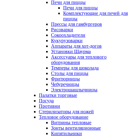
Печи для пиццы
Печи для пиццы
Комплектующие для печей для
пиццы
Прессы для гамбургеров
Рисоварки
Сокоохладители
Кукурузоварки
Аппараты для хот-догов
Установки Шаурма
Аксессуары для теплового
оборудования
Темперы для шоколада
Столы для пиццы
Фритюрницы
Чебуречницы
Электрошашлычницы
Палатки торговые
Посуда
Противни
Стерилизаторы для ножей
Тепловое оборудование
Витрины тепловые
Зонты вентиляционные
Кипятильники