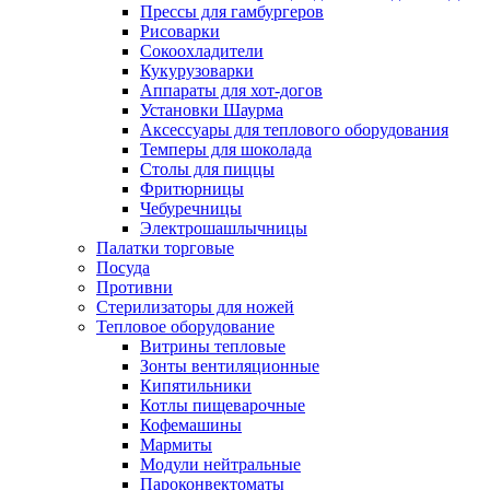
Прессы для гамбургеров
Рисоварки
Сокоохладители
Кукурузоварки
Аппараты для хот-догов
Установки Шаурма
Аксессуары для теплового оборудования
Темперы для шоколада
Столы для пиццы
Фритюрницы
Чебуречницы
Электрошашлычницы
Палатки торговые
Посуда
Противни
Стерилизаторы для ножей
Тепловое оборудование
Витрины тепловые
Зонты вентиляционные
Кипятильники
Котлы пищеварочные
Кофемашины
Мармиты
Модули нейтральные
Пароконвектоматы