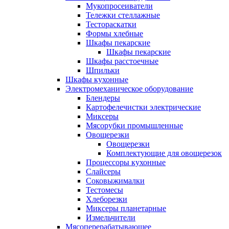
Мукопросеиватели
Тележки стеллажные
Тестораскатки
Формы хлебные
Шкафы пекарские
Шкафы пекарские
Шкафы расстоечные
Шпильки
Шкафы кухонные
Электромеханическое оборудование
Блендеры
Картофелечистки электрические
Миксеры
Мясорубки промышленные
Овощерезки
Овощерезки
Комплектующие для овощерезок
Процессоры кухонные
Слайсеры
Соковыжималки
Тестомесы
Хлеборезки
Миксеры планетарные
Измельчители
Мясоперерабатывающее