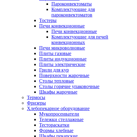
Пароконвектоматы
Комплектующие для
пароконвектоматов
Тостеры
Печи конвекционные
Печи конвекционные
Комплектующие для печей
конвекционных
Печи микроволновые
Плиты газовые
Плиты индукционные
Плиты электрические
Грили для кур
Поверхности жарочные
Столы тепловые
Столы горячие упаковочные
Шкафы жарочные
Термосы
Фризеры
Хлебопекарное оборудование
Мукопросеиватели
Тележки стеллажные
Тестораскатки
Формы хлебные
Шкафы пекарские