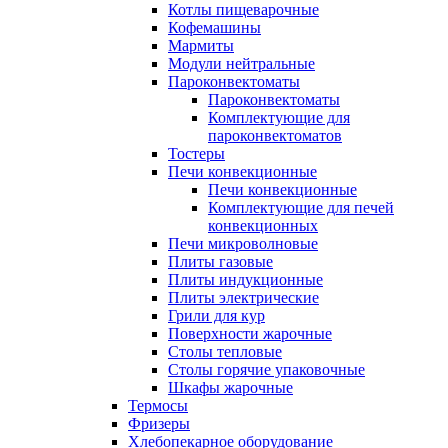
Котлы пищеварочные
Кофемашины
Мармиты
Модули нейтральные
Пароконвектоматы
Пароконвектоматы
Комплектующие для
пароконвектоматов
Тостеры
Печи конвекционные
Печи конвекционные
Комплектующие для печей
конвекционных
Печи микроволновые
Плиты газовые
Плиты индукционные
Плиты электрические
Грили для кур
Поверхности жарочные
Столы тепловые
Столы горячие упаковочные
Шкафы жарочные
Термосы
Фризеры
Хлебопекарное оборудование