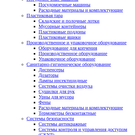
Посудомоечные машины
Расходные материалы и комплектующие
Пластиковая тара
Складские и полочные лотки
Мусорные контейнеры
Пластиковые поддоны
Пластиковые ящики
Производственное и упаковочное оборудование
Оборудование для копчения
Производственное оборудование
Упаковочное оборудование
Санитарно-гигиеническое оборудование
Диспенсеры
Дозаторы
Лампы инсектицидные
Системы очистки воздуха
Сушилки для рук
Урны для мусора
Фены
Расходные материалы и комплектующие
Термометры бесконтактные
Системы безопасности
Системы антикражные
Системы контроля и управления доступом
(СКУД)