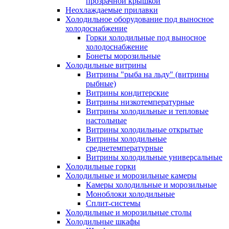
прозрачной крышкой
Неохлаждаемые прилавки
Холодильное оборудование под выносное
холодоснабжение
Горки холодильные под выносное
холодоснабжение
Бонеты морозильные
Холодильные витрины
Витрины "рыба на льду" (витрины
рыбные)
Витрины кондитерские
Витрины низкотемпературные
Витрины холодильные и тепловые
настольные
Витрины холодильные открытые
Витрины холодильные
среднетемпературные
Витрины холодильные универсальные
Холодильные горки
Холодильные и морозильные камеры
Камеры холодильные и морозильные
Моноблоки холодильные
Сплит-системы
Холодильные и морозильные столы
Холодильные шкафы