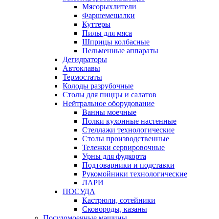
Мясорыхлители
Фаршемешалки
Куттеры
Пилы для мяса
Шприцы колбасные
Пельменные аппараты
Дегидраторы
Автоклавы
Термостаты
Колоды разрубочные
Столы для пиццы и салатов
Нейтральное оборудование
Ванны моечные
Полки кухонные настенные
Стеллажи технологические
Столы производственные
Тележки сервировочные
Урны для фудкорта
Подтоварники и подставки
Рукомойники технологические
ЛАРИ
ПОСУДА
Кастрюли, сотейники
Сковороды, казаны
Посудомоечные машины