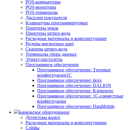
POS-компьютеры
POS-мониторы
POS-терминалы
Дисплеи покупателя
Клавиатуры программируемые
Принтеры чеков
Принтеры штрих-кода
Расходные материалы и комплектующие
Ридеры магнитных карт
Сканеры штрих-кода
Терминалы сбора данных
Этикет-пистолеты
Программное обеспечение
Программное обеспечение: Типовые
конфигруации1С
Программное обеспечение: ilexx
Программное обеспечение: DALION
Программное обеспечение: Клеверенс
Программное обеспечение: 1С-совместные
конфигруации
Программное обеспечение: DataMobile
Банковское оборудование
Детекторы валют
Расходные материалы и комплектующие
Сейфы