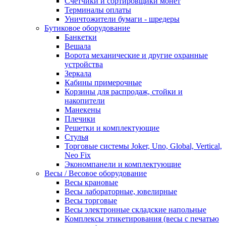
Счетчики и сортировщики монет
Терминалы оплаты
Уничтожители бумаги - шредеры
Бутиковое оборудование
Банкетки
Вешала
Ворота механические и другие охранные
устройства
Зеркала
Кабины примерочные
Корзины для распродаж, стойки и
накопители
Манекены
Плечики
Решетки и комплектующие
Стулья
Торговые системы Joker, Uno, Global, Vertical,
Neo Fix
Экономпанели и комплектующие
Весы / Весовое оборудование
Весы крановые
Весы лабораторные, ювелирные
Весы торговые
Весы электронные складские напольные
Комплексы этикетирования (весы с печатью